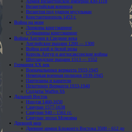
Армия Византийской империи 430-1118
Византийская конница
Византия под ударом мусульман
Константинополь 1453 г.
Война на море
Линкоры кригсмарине
Субмарины кригсмарине
Войны Англии в Средние века
Английские рыцари 1200 — 1300
Война алой и белой розы
Король Артур и англосаксонские войны
Шотландские рыцари 1513 — 1552
Германия XX век
Военачальники вермахта 1933-1945
Немецкая военная полиция 1939-1945
Партизаны и каратели
Пехотинец Вермахта 1933-1940
Солдаты Waffen SS
Дальний Восток
Ниндзя 1460-1650
Самураи 1577-1638
Самураи 940 – 1561 гг.
Самураи эпохи Момояма
Древний мир
Древние армии Ближнего Востока 3500 – 612 до