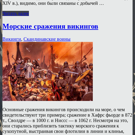
XIV в.), видимо, они были связаны с добычей …
Читать далее
Морские сражения викингов
Викинги
,
Скандинавские воины
Основные сражения викингов происходили на море, о чем
свидетельствуют три примера; сражение в Хафрс фьорде в 872
т., Сволдре — в 1000 г. и Ниссс — в 1062 г. Несмотря на это,
они старались приблизить тактику морского сражения к
сухопутной, выстраивая свои флотилии в линии и клинья,