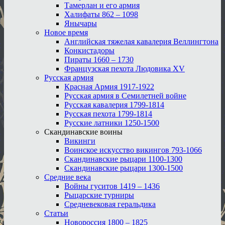
Тамерлан и его армия
Халифаты 862 – 1098
Янычары
Новое время
Английская тяжелая кавалерия Веллингтона
Конкистадоры
Пираты 1660 – 1730
Французская пехота Людовика XV
Русская армия
Красная Армия 1917-1922
Русская армия в Семилетней войне
Русская кавалерия 1799-1814
Русская пехота 1799-1814
Русские латники 1250-1500
Скандинавские воины
Викинги
Воинское искусство викингов 793-1066
Скандинавские рыцари 1100-1300
Скандинавские рыцари 1300-1500
Средние века
Войны гуситов 1419 – 1436
Рыцарские турниры
Средневековая геральдика
Статьи
Новороссия 1800 – 1825