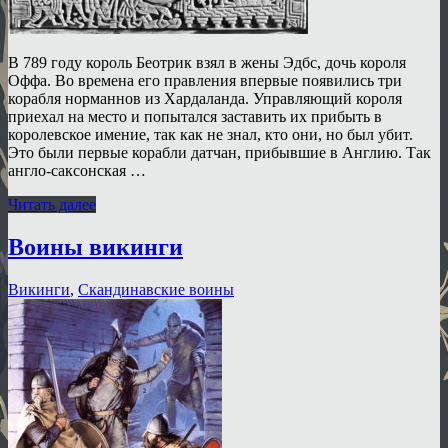
В 789 году король Беотрик взял в жены Эдбс, дочь короля
Оффа. Во времена его правления впервые появились три
корабля норманнов из Хардаланда. Управляющий короля
приехал на место и попытался заставить их прибыть в
королевское имение, так как не знал, кто они, но был убит.
Это были первые корабли датчан, прибывшие в Англию. Так
англо-саксонская …
Читать далее
Воины викинги
Викинги
,
Скандинавские воины