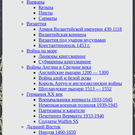
Варвары
Кельты
Пикты
Сарматы
Византия
Армия Византийской империи 430-1118
Византийская конница
Византия под ударом мусульман
Константинополь 1453 г.
Война на море
Линкоры кригсмарине
Субмарины кригсмарине
Войны Англии в Средние века
Английские рыцари 1200 — 1300
Война алой и белой розы
Король Артур и англосаксонские войны
Шотландские рыцари 1513 — 1552
Германия XX век
Военачальники вермахта 1933-1945
Немецкая военная полиция 1939-1945
Партизаны и каратели
Пехотинец Вермахта 1933-1940
Солдаты Waffen SS
Дальний Восток
Ниндзя 1460-1650