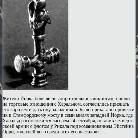
Жители Йорка больше не сопротивлялись викингам, пошли
на торговые отношения с Харальдом, согласились признать
его королем и дать ему заложников. Было приказано привести
их к Стамфордскому мосту в семи милях западней Йорка, где
Харальд расположился лагерем 24 сентября, оставив четверть
своей армии с флотом у Рикала под командованием Эйстейна
Орри, «знатнейшего среди всех его вассалов». …