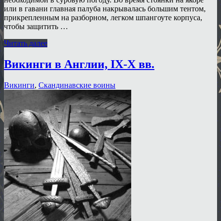
или в гавани главная палуба накрывалась большим тентом,
прикрепленным на разборном, легком шпангоуте корпуса,
чтобы защитить …
Читать далее
Викинги в Англии, IX-X вв.
Викинги
,
Скандинавские воины