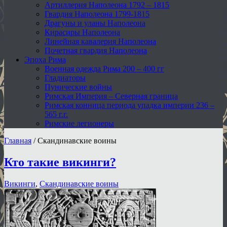
Артиллерия Наполеона 1792 – 1815
Гвардия Наполеона 1799-1815
Драгуны и уланы Наполеона
Кирасиры Наполеона
Линейная кавалерия Наполеона
Почетная гвардия Наполеона
Эпоха Рима
Военная одежда Рима 200 – 400 гг
Гладиаторы
Пунические войны
Римская Империя – Северная граница
Римская конница периода упадка империи 236 –
565 г.г.
Римские легионеры
Главная
/
Скандинавские воины
Кто такие викинги?
Викинги
,
Скандинавские воины