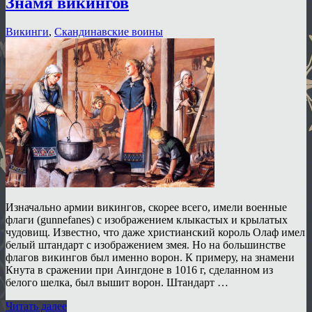
Знамя викингов
Викинги
,
Скандинавские воины
Изначально армии викингов, скорее всего, имели военные
флаги (gunnefanes) с изображением клыкастых и крылатых
чудовищ. Известно, что даже христианский король Олаф имел
белый штандарт с изображением змея. Но на большинстве
флагов викингов был именно ворон. К примеру, на знамени
Кнута в сражении при Аингдоне в 1016 г, сделанном из
белого шелка, был вышит ворон. Штандарт …
Читать далее