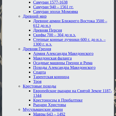
Самураи 1577-1638
Самураи 940 – 1561 гг.
Самураи эпохи Момояма
Древний мир
Древние армии Ближнего Востока 3500 –
612 до н.э
Древняя Персия
Скифы 700 – 304 до н.э.
Степные конные лучники 600 г. до н.э. –
1300 г. н.э.
Древняя Греция
Армия Александра Македонского
Македонская фаланга
Осадные машины Греции и Рима
Походы Александра Македонского
Спарта
Тарентская конница
Троя
Крестовые походы
Европейские рыцари на Святой Земле 1187-
1344
Крестоносцы в Прибалтике
Рыцари Христовы
Мусульманские армии
Мавры 643 – 1492