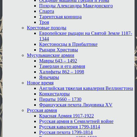
Осадные машины Греции и Рима
Походы Александра Македонского
Спарта
Тарентская конница
Троя
Крестовые походы
Европейские рыцари на Святой Земле 1187-
1344
Крестоносцы в Прибалтике
Рыцари Христовы
Мусульманские армии
Мавры 643 – 1492
Тамерлан и его армия
Халифаты 862 – 1098
Янычары
Новое время
Английская тяжелая кавалерия Веллингтона
Конкистадоры
Пираты 1660 – 1730
Французская пехота Людовика XV
Русская армия
Красная Армия 1917-1922
Русская армия в Семилетней войне
Русская кавалерия 1799-1814
Русская пехота 1799-1814