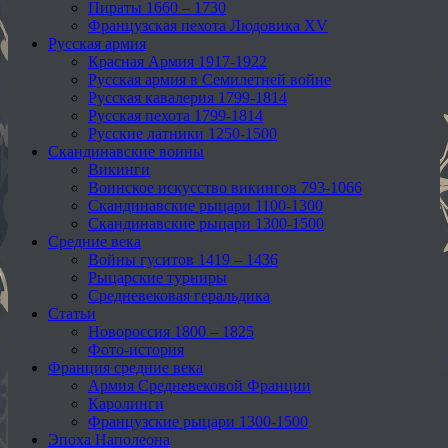
Пираты 1660 – 1730
Французская пехота Людовика XV
Русская армия
Красная Армия 1917-1922
Русская армия в Семилетней войне
Русская кавалерия 1799-1814
Русская пехота 1799-1814
Русские латники 1250-1500
Скандинавские воины
Викинги
Воинское искусство викингов 793-1066
Скандинавские рыцари 1100-1300
Скандинавские рыцари 1300-1500
Средние века
Войны гуситов 1419 – 1436
Рыцарские турниры
Средневековая геральдика
Статьи
Новороссия 1800 – 1825
Фото-история
Франция средние века
Армия Средневековой Франции
Каролинги
Французские рыцари 1300-1500
Эпоха Наполеона