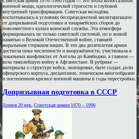
Советская армия 1970–1990 годов — это эпоха колоссальной
военной мощи, идеологической строгости и глубокой
внутренней трансформации. Советская молодёжь
воспитывалась в условиях беспрецедентной милитаризации:
от допризывной подготовки и юнармейских сборов до
повсеместного культа воинской службы. Эта атмосфера
формировалась не только советской системой, но и живой
памятью о Великой Отечественной войне, ставшей
моральным стержнем нации. В эти два десятилетия армия
достигла пика численности и вооружённости, участвовала в
локальных конфликтах от Анголы до Камбоджи, а главное —
вела тяжелейшую войну в Афганистане. В рубрике —
материалы о структуре войск, экипировке, быте солдат, роли
офицерского корпуса, дисциплине, этническом многообразии
и постепенном кризисе военной машины в годы перестройки.
Допризывная подготовка в СССР
Армия 20 век
,
Советская армия 1970 – 1990