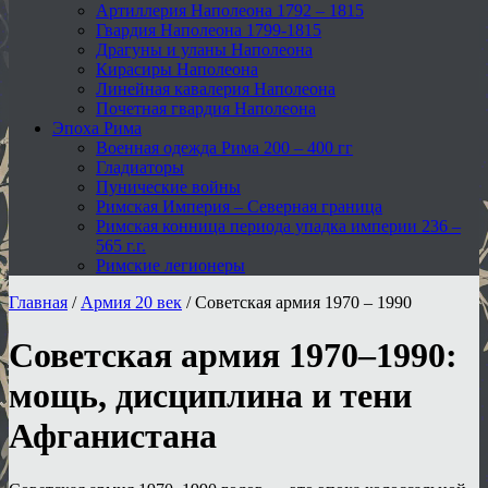
Артиллерия Наполеона 1792 – 1815
Гвардия Наполеона 1799-1815
Драгуны и уланы Наполеона
Кирасиры Наполеона
Линейная кавалерия Наполеона
Почетная гвардия Наполеона
Эпоха Рима
Военная одежда Рима 200 – 400 гг
Гладиаторы
Пунические войны
Римская Империя – Северная граница
Римская конница периода упадка империи 236 –
565 г.г.
Римские легионеры
Главная
/
Армия 20 век
/
Советская армия 1970 – 1990
Советская армия 1970–1990:
мощь, дисциплина и тени
Афганистана