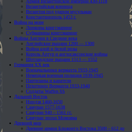
Армия Византийской империи 430-1118
Византийская конница
Византия под ударом мусульман
Константинополь 1453 г.
Война на море
Линкоры кригсмарине
Субмарины кригсмарине
Войны Англии в Средние века
Английские рыцари 1200 — 1300
Война алой и белой розы
Король Артур и англосаксонские войны
Шотландские рыцари 1513 — 1552
Германия XX век
Военачальники вермахта 1933-1945
Немецкая военная полиция 1939-1945
Партизаны и каратели
Пехотинец Вермахта 1933-1940
Солдаты Waffen SS
Дальний Восток
Ниндзя 1460-1650
Самураи 1577-1638
Самураи 940 – 1561 гг.
Самураи эпохи Момояма
Древний мир
Древние армии Ближнего Востока 3500 – 612 до