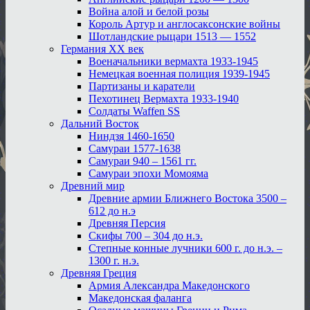
Война алой и белой розы
Король Артур и англосаксонские войны
Шотландские рыцари 1513 — 1552
Германия XX век
Военачальники вермахта 1933-1945
Немецкая военная полиция 1939-1945
Партизаны и каратели
Пехотинец Вермахта 1933-1940
Солдаты Waffen SS
Дальний Восток
Ниндзя 1460-1650
Самураи 1577-1638
Самураи 940 – 1561 гг.
Самураи эпохи Момояма
Древний мир
Древние армии Ближнего Востока 3500 –
612 до н.э
Древняя Персия
Скифы 700 – 304 до н.э.
Степные конные лучники 600 г. до н.э. –
1300 г. н.э.
Древняя Греция
Армия Александра Македонского
Македонская фаланга