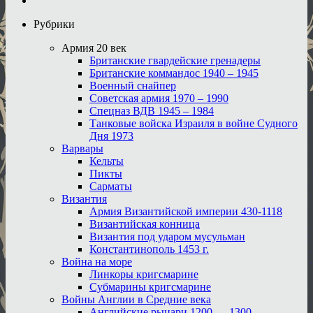
Рубрики
Армия 20 век
Британские гвардейские гренадеры
Британские коммандос 1940 – 1945
Военный снайпер
Советская армия 1970 – 1990
Спецназ ВДВ 1945 – 1984
Танковые войска Израиля в войне Судного
Дня 1973
Варвары
Кельты
Пикты
Сарматы
Византия
Армия Византийской империи 430-1118
Византийская конница
Византия под ударом мусульман
Константинополь 1453 г.
Война на море
Линкоры кригсмарине
Субмарины кригсмарине
Войны Англии в Средние века
Английские рыцари 1200 — 1300