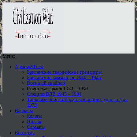
Меню
Армия 20 век
Британские гвардейские гренадеры
Британские коммандос 1940 – 1945
Военный снайпер
Советская армия 1970 – 1990
Спецназ ВДВ 1945 – 1984
Танковые войска Израиля в войне Судного Дня
1973
Варвары
Кельты
Пикты
Сарматы
Византия