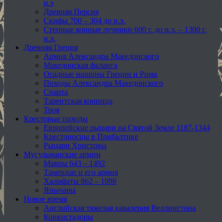
н.э
Древняя Персия
Скифы 700 – 304 до н.э.
Степные конные лучники 600 г. до н.э. – 1300 г.
н.э.
Древняя Греция
Армия Александра Македонского
Македонская фаланга
Осадные машины Греции и Рима
Походы Александра Македонского
Спарта
Тарентская конница
Троя
Крестовые походы
Европейские рыцари на Святой Земле 1187-1344
Крестоносцы в Прибалтике
Рыцари Христовы
Мусульманские армии
Мавры 643 – 1492
Тамерлан и его армия
Халифаты 862 – 1098
Янычары
Новое время
Английская тяжелая кавалерия Веллингтона
Конкистадоры