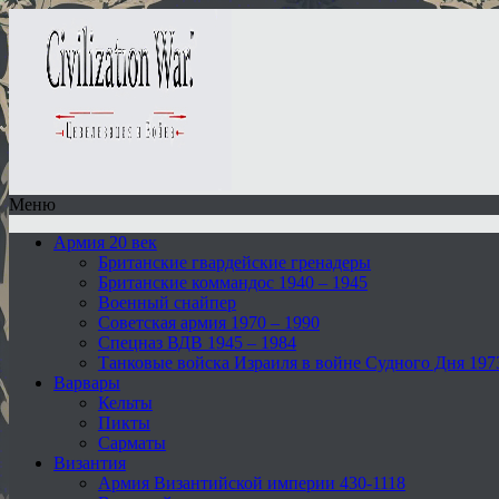
Меню
Армия 20 век
Британские гвардейские гренадеры
Британские коммандос 1940 – 1945
Военный снайпер
Советская армия 1970 – 1990
Спецназ ВДВ 1945 – 1984
Танковые войска Израиля в войне Судного Дня 197
Варвары
Кельты
Пикты
Сарматы
Византия
Армия Византийской империи 430-1118