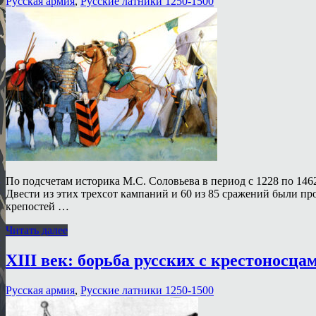
Русская армия
,
Русские латники 1250-1500
По подсчетам историка М.С. Соловьева в период с 1228 по 146
Двести из этих трехсот кампаний и 60 из 85 сражений были пр
крепостей …
Читать далее
XIII век: борьба русских с крестоносца
Русская армия
,
Русские латники 1250-1500