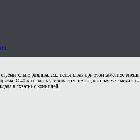
г.г.
стремительно развивалась, испытывая при этом заметное внешнее
ема. С 40-х гг. здесь усиливается пехота, которая уже может н
еждала в схватке с конницей