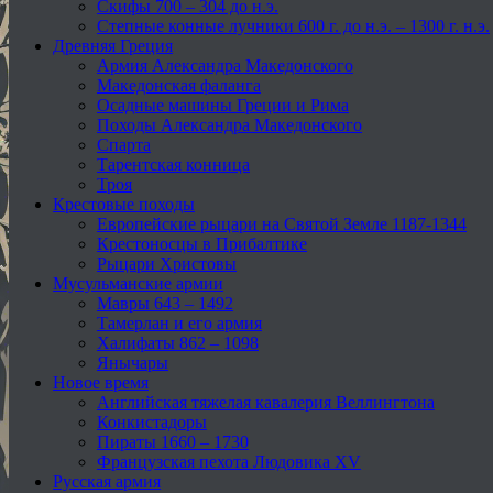
Скифы 700 – 304 до н.э.
Степные конные лучники 600 г. до н.э. – 1300 г. н.э.
Древняя Греция
Армия Александра Македонского
Македонская фаланга
Осадные машины Греции и Рима
Походы Александра Македонского
Спарта
Тарентская конница
Троя
Крестовые походы
Европейские рыцари на Святой Земле 1187-1344
Крестоносцы в Прибалтике
Рыцари Христовы
Мусульманские армии
Мавры 643 – 1492
Тамерлан и его армия
Халифаты 862 – 1098
Янычары
Новое время
Английская тяжелая кавалерия Веллингтона
Конкистадоры
Пираты 1660 – 1730
Французская пехота Людовика XV
Русская армия