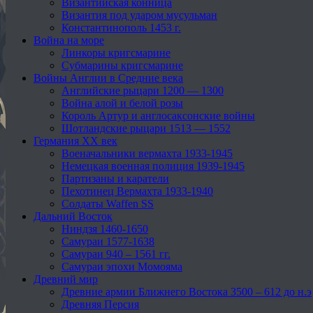
Византийская конница
Византия под ударом мусульман
Константинополь 1453 г.
Война на море
Линкоры кригсмарине
Субмарины кригсмарине
Войны Англии в Средние века
Английские рыцари 1200 — 1300
Война алой и белой розы
Король Артур и англосаксонские войны
Шотландские рыцари 1513 — 1552
Германия XX век
Военачальники вермахта 1933-1945
Немецкая военная полиция 1939-1945
Партизаны и каратели
Пехотинец Вермахта 1933-1940
Солдаты Waffen SS
Дальний Восток
Ниндзя 1460-1650
Самураи 1577-1638
Самураи 940 – 1561 гг.
Самураи эпохи Момояма
Древний мир
Древние армии Ближнего Востока 3500 – 612 до н.э
Древняя Персия