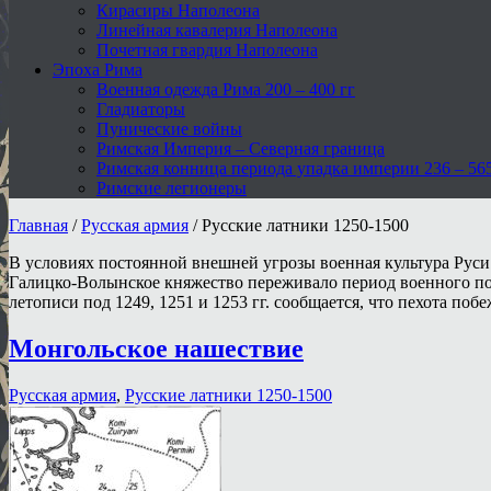
Кирасиры Наполеона
Линейная кавалерия Наполеона
Почетная гвардия Наполеона
Эпоха Рима
Военная одежда Рима 200 – 400 гг
Гладиаторы
Пунические войны
Римская Империя – Северная граница
Римская конница периода упадка империи 236 – 565 
Римские легионеры
Главная
/
Русская армия
/
Русские латники 1250-1500
В условиях постоянной внешней угрозы военная культура Руси 
Галицко-Волынское княжество переживало период военного подъ
летописи под 1249, 1251 и 1253 гг. сообщается, что пехота поб
Монгольское нашествие
Русская армия
,
Русские латники 1250-1500