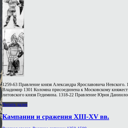
1259-63 Правление князя Александра Ярославовича Невского.
Владимир 1301 Коломна присоединена к Московскому княжеств
литовского князя Гедимина. 1318-22 Правление Юрия Даниило
Читать далее
Кампании и сражения XIII-XV вв.