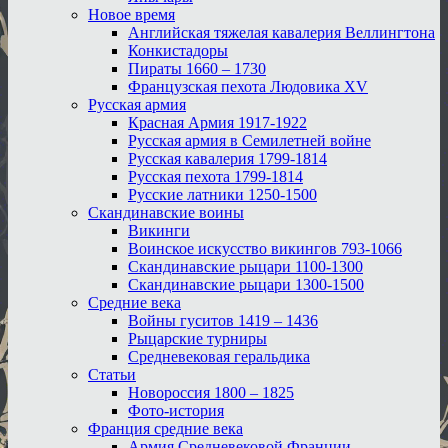
Новое время
Английская тяжелая кавалерия Веллингтона
Конкистадоры
Пираты 1660 – 1730
Французская пехота Людовика XV
Русская армия
Красная Армия 1917-1922
Русская армия в Семилетней войне
Русская кавалерия 1799-1814
Русская пехота 1799-1814
Русские латники 1250-1500
Скандинавские воины
Викинги
Воинское искусство викингов 793-1066
Скандинавские рыцари 1100-1300
Скандинавские рыцари 1300-1500
Средние века
Войны гуситов 1419 – 1436
Рыцарские турниры
Средневековая геральдика
Статьи
Новороссия 1800 – 1825
Фото-история
Франция средние века
Армия Средневековой Франции