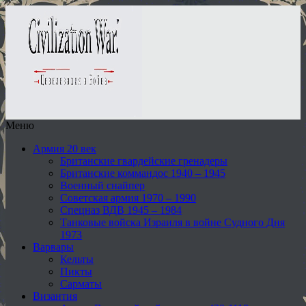
Меню
Армия 20 век
Британские гвардейские гренадеры
Британские коммандос 1940 – 1945
Военный снайпер
Советская армия 1970 – 1990
Спецназ ВДВ 1945 – 1984
Танковые войска Израиля в войне Судного Дня
1973
Варвары
Кельты
Пикты
Сарматы
Византия