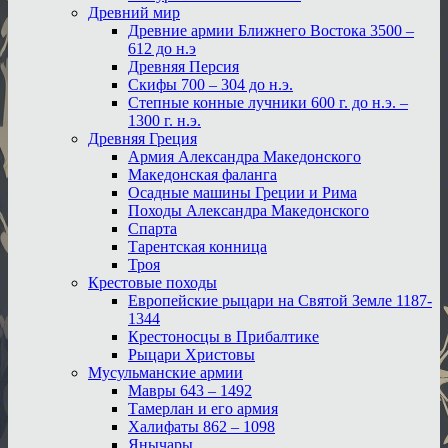
Древний мир
Древние армии Ближнего Востока 3500 –
612 до н.э
Древняя Персия
Скифы 700 – 304 до н.э.
Степные конные лучники 600 г. до н.э. –
1300 г. н.э.
Древняя Греция
Армия Александра Македонского
Македонская фаланга
Осадные машины Греции и Рима
Походы Александра Македонского
Спарта
Тарентская конница
Троя
Крестовые походы
Европейские рыцари на Святой Земле 1187-
1344
Крестоносцы в Прибалтике
Рыцари Христовы
Мусульманские армии
Мавры 643 – 1492
Тамерлан и его армия
Халифаты 862 – 1098
Янычары