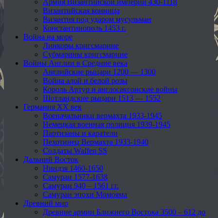
Армия Византийской империи 430-1118
Византийская конница
Византия под ударом мусульман
Константинополь 1453 г.
Война на море
Линкоры кригсмарине
Субмарины кригсмарине
Войны Англии в Средние века
Английские рыцари 1200 — 1300
Война алой и белой розы
Король Артур и англосаксонские войны
Шотландские рыцари 1513 — 1552
Германия XX век
Военачальники вермахта 1933-1945
Немецкая военная полиция 1939-1945
Партизаны и каратели
Пехотинец Вермахта 1933-1940
Солдаты Waffen SS
Дальний Восток
Ниндзя 1460-1650
Самураи 1577-1638
Самураи 940 – 1561 гг.
Самураи эпохи Момояма
Древний мир
Древние армии Ближнего Востока 3500 – 612 до