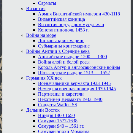
Сарматы
Византия
Армия Византийской империи 430-1118
Византийская конница
Византия под ударом мусульман
Константинополь 1453 г.
Война на море
Линкоры кригсмарине
Субмарины кригсмарине
Войны Англии в Средние века
Английские рыцари 1200 — 1300
Война алой и белой розы
Король Артур и англосаксонские войны
Шотландские рыцари 1513 — 1552
Германия XX век
Военачальники вермахта 1933-1945
Немецкая военная полиция 1939-1945
Партизаны и каратели
Пехотинец Вермахта 1933-1940
Солдаты Waffen SS
Дальний Восток
Ниндзя 1460-1650
Самураи 1577-1638
Самураи 940 – 1561 гг.
Самураи эпохи Момояма