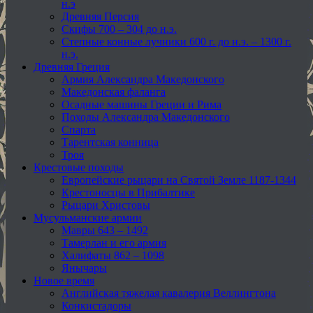
н.э
Древняя Персия
Скифы 700 – 304 до н.э.
Степные конные лучники 600 г. до н.э. – 1300 г.
н.э.
Древняя Греция
Армия Александра Македонского
Македонская фаланга
Осадные машины Греции и Рима
Походы Александра Македонского
Спарта
Тарентская конница
Троя
Крестовые походы
Европейские рыцари на Святой Земле 1187-1344
Крестоносцы в Прибалтике
Рыцари Христовы
Мусульманские армии
Мавры 643 – 1492
Тамерлан и его армия
Халифаты 862 – 1098
Янычары
Новое время
Английская тяжелая кавалерия Веллингтона
Конкистадоры