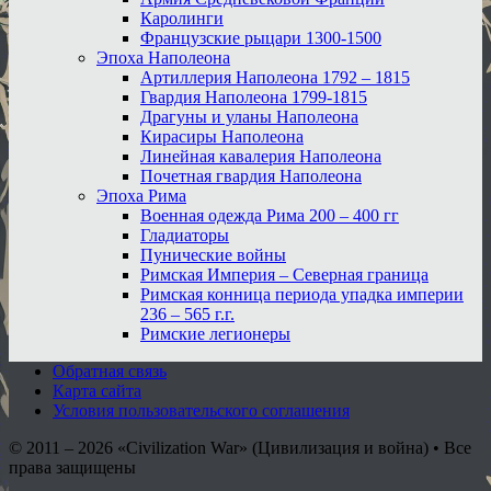
Каролинги
Французские рыцари 1300-1500
Эпоха Наполеона
Артиллерия Наполеона 1792 – 1815
Гвардия Наполеона 1799-1815
Драгуны и уланы Наполеона
Кирасиры Наполеона
Линейная кавалерия Наполеона
Почетная гвардия Наполеона
Эпоха Рима
Военная одежда Рима 200 – 400 гг
Гладиаторы
Пунические войны
Римская Империя – Северная граница
Римская конница периода упадка империи
236 – 565 г.г.
Римские легионеры
Обратная связь
Карта сайта
Условия пользовательского соглашения
© 2011 – 2026
«Civilization War» (Цивилизация и война) • Все
права защищены