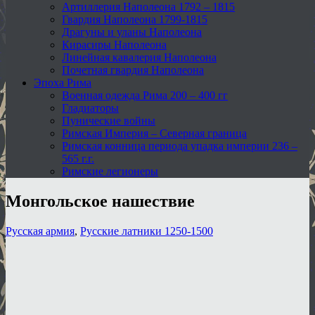
Артиллерия Наполеона 1792 – 1815
Гвардия Наполеона 1799-1815
Драгуны и уланы Наполеона
Кирасиры Наполеона
Линейная кавалерия Наполеона
Почетная гвардия Наполеона
Эпоха Рима
Военная одежда Рима 200 – 400 гг
Гладиаторы
Пунические войны
Римская Империя – Северная граница
Римская конница периода упадка империи 236 –
565 г.г.
Римские легионеры
Монгольское нашествие
Русская армия
,
Русские латники 1250-1500