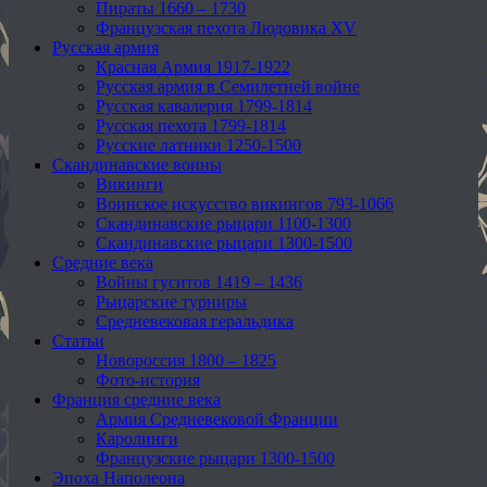
Пираты 1660 – 1730
Французская пехота Людовика XV
Русская армия
Красная Армия 1917-1922
Русская армия в Семилетней войне
Русская кавалерия 1799-1814
Русская пехота 1799-1814
Русские латники 1250-1500
Скандинавские воины
Викинги
Воинское искусство викингов 793-1066
Скандинавские рыцари 1100-1300
Скандинавские рыцари 1300-1500
Средние века
Войны гуситов 1419 – 1436
Рыцарские турниры
Средневековая геральдика
Статьи
Новороссия 1800 – 1825
Фото-история
Франция средние века
Армия Средневековой Франции
Каролинги
Французские рыцари 1300-1500
Эпоха Наполеона