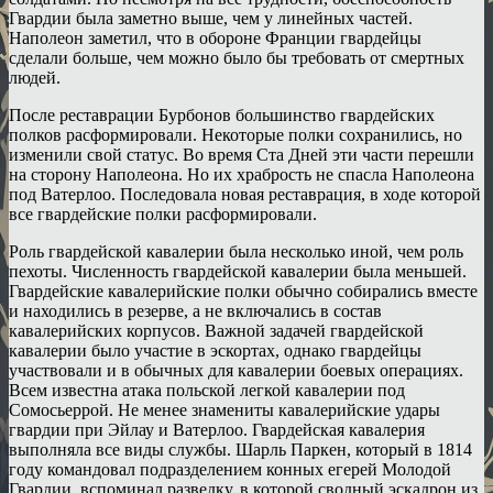
Гвардии была заметно выше, чем у линейных частей.
Наполеон заметил, что в обороне Франции гвардейцы
сделали больше, чем можно было бы требовать от смертных
людей.
После реставрации Бурбонов большинство гвардейских
полков расформировали. Некоторые полки сохранились, но
изменили свой статус. Во время Ста Дней эти части перешли
на сторону Наполеона. Но их храбрость не спасла Наполеона
под Ватерлоо. Последовала новая реставрация, в ходе которой
все гвардейские полки расформировали.
Роль гвардейской кавалерии была несколько иной, чем роль
пехоты. Численность гвардейской кавалерии была меньшей.
Гвардейские кавалерийские полки обычно собирались вместе
и находились в резерве, а не включались в состав
кавалерийских корпусов. Важной задачей гвардейской
кавалерии было участие в эскортах, однако гвардейцы
участвовали и в обычных для кавалерии боевых операциях.
Всем известна атака польской легкой кавалерии под
Сомосьеррой. Не менее знамениты кавалерийские удары
гвардии при Эйлау и Ватерлоо. Гвардейская кавалерия
выполняла все виды службы. Шарль Паркен, который в 1814
году командовал подразделением конных егерей Молодой
Гвардии, вспоминал разведку, в которой сводный эскадрон из