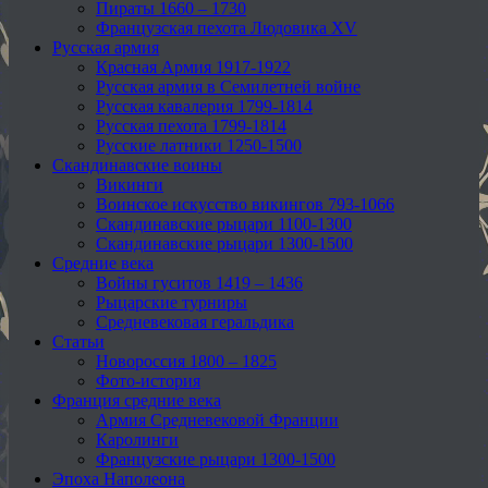
Пираты 1660 – 1730
Французская пехота Людовика XV
Русская армия
Красная Армия 1917-1922
Русская армия в Семилетней войне
Русская кавалерия 1799-1814
Русская пехота 1799-1814
Русские латники 1250-1500
Скандинавские воины
Викинги
Воинское искусство викингов 793-1066
Скандинавские рыцари 1100-1300
Скандинавские рыцари 1300-1500
Средние века
Войны гуситов 1419 – 1436
Рыцарские турниры
Средневековая геральдика
Статьи
Новороссия 1800 – 1825
Фото-история
Франция средние века
Армия Средневековой Франции
Каролинги
Французские рыцари 1300-1500
Эпоха Наполеона