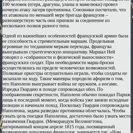
100 человек (егеря, драгуны, уланы и мамелюки) провел
ночную атаку лагеря противника. Союзники посчитали, что
их атаковала по меньшей мере бригада французов –
разношерстную часть они приняли за соединение из
нескольких полков разного типа.
Одной из важнейших особенностей французской армии была
ее способность к стремительным маршам. Проделывая
огромные по тогдашним меркам переходы, французы
выигрывали стратегическую инициативу. Маршал Ней
говорил о «собранности и физической выносливости»
французских солдат. При необходимости марш-броски
осуществлялись на пределе человечески возможностей.
Полковые оркестры оглушительно играли, чтобы солдаты не
засыпали на ходу. Такие маневры породили афоризм о том,
что Наполеон выигрывает войны не оружием, а ногами.
Изредка Гвардию в походе сопровождал обоз. По
соображениям секретности, Наполеон обычно покидал Париж
лишь в последний момент, когда войска уже заняли исходные
позиции и начинали поход. Поскольку Гвардия сопровождала
Наполеона, задача разведки противника облегчалась. Чтобы
узнать цель поездки Наполеона, достаточно было узнать место
назначения Гвардии. (Меморандум Веллингтона,
датированный концом апреле 1815 года, посвященный
возможному нападению французов, начинается так: «Нам