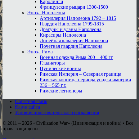
Каролинги
Французские рыцари 1300-1500
Эпоха Наполеона
Артиллерия Наполеона 1792 – 1815
Гвардия Наполеона 1799-1815
Драгуны и уланы Наполеона
Кирасиры Наполеона
Линейная кавалерия Наполеона
Почетная гвардия Наполеона
Эпоха Рима
Военная одежда Рима 200 – 400 гг
Гладиаторы
Пунические войны
Римская Империя – Северная граница
Римская конница периода упадка империи
236 – 565 г.г.
Римские легионеры
Обратная связь
Карта сайта
Условия пользовательского соглашения
© 2011 – 2026
«Civilization War» (Цивилизация и война) • Все
права защищены