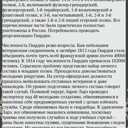
полков, 2-й, включавшей фузилер-гренадерский,
фузилергерский, 1-й тирайерский, 1-й вольтижерский и
фланговый полки, и 3-й, насчитывавшей, 1-й, 2-й и 3-й
гренадерский, а также 1-й и 2-й пеший егерский полки. Все
перечисленные части были практически полностью
уничтожены в России. Потребовалось проводить
реорганизацию Гвардии.
Численность Гвардии резко возросла. Быв небольшим
ветеранским соединением, к октябрю 1813 года Гвардия стала
объединять почти треть всей французской армии (почти 49000
человек). К 1814 году численность Гвардии превысила 102000
человек. Серьезную проблему представлял набор личного
состава в младшие полки. Приходилось довольствоваться
молодыми рекрутами. На унтер-офицерские должности
пришлось мобилизовать отставных ветеранов и даже
инвалидов. Об уровне подготовки личного состава говорит
такой случай. Полковой хирург, барон Ларэ проводил
экспертизу над 48 молодыми солдатами, обвинявшимися в
нанесении себе преднамеренных увечий с целью избежать
службы. Среди обвиняемых были и гвардейцы. К удивлению
Ларэ, все обвиняемые оказались невиновны, поскольку
травмы они получили случайно в ходе учебных стрельб –
раны были нанесены пулями, пущенными бежавшими следом
солдатами. Но несмотря на все трудности, боеспособность