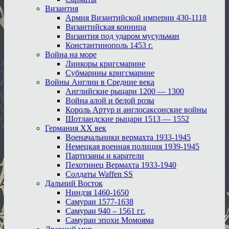
Византия
Армия Византийской империи 430-1118
Византийская конница
Византия под ударом мусульман
Константинополь 1453 г.
Война на море
Линкоры кригсмарине
Субмарины кригсмарине
Войны Англии в Средние века
Английские рыцари 1200 — 1300
Война алой и белой розы
Король Артур и англосаксонские войны
Шотландские рыцари 1513 — 1552
Германия XX век
Военачальники вермахта 1933-1945
Немецкая военная полиция 1939-1945
Партизаны и каратели
Пехотинец Вермахта 1933-1940
Солдаты Waffen SS
Дальний Восток
Ниндзя 1460-1650
Самураи 1577-1638
Самураи 940 – 1561 гг.
Самураи эпохи Момояма