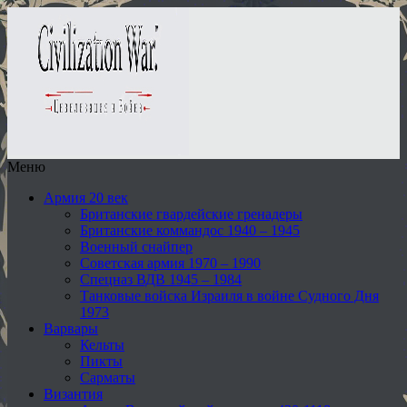
Меню
Армия 20 век
Британские гвардейские гренадеры
Британские коммандос 1940 – 1945
Военный снайпер
Советская армия 1970 – 1990
Спецназ ВДВ 1945 – 1984
Танковые войска Израиля в войне Судного Дня
1973
Варвары
Кельты
Пикты
Сарматы
Византия