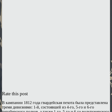
Rate this post
В кампании 1812 года гвардейская пехота была представлена
тремя дивизиями: 1-й, состоявшей из 4-го, 5-го и 6-го
тирайерского полков, а также 1-го, 5-го и 6-го вольтижерского