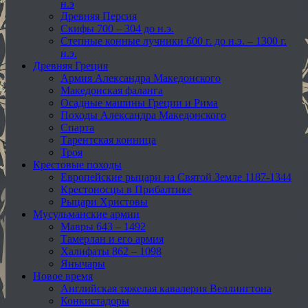
н.э
Древняя Персия
Скифы 700 – 304 до н.э.
Степные конные лучники 600 г. до н.э. – 1300 г.
н.э.
Древняя Греция
Армия Александра Македонского
Македонская фаланга
Осадные машины Греции и Рима
Походы Александра Македонского
Спарта
Тарентская конница
Троя
Крестовые походы
Европейские рыцари на Святой Земле 1187-1344
Крестоносцы в Прибалтике
Рыцари Христовы
Мусульманские армии
Мавры 643 – 1492
Тамерлан и его армия
Халифаты 862 – 1098
Янычары
Новое время
Английская тяжелая кавалерия Веллингтона
Конкистадоры