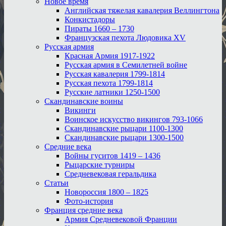
Новое время
Английская тяжелая кавалерия Веллингтона
Конкистадоры
Пираты 1660 – 1730
Французская пехота Людовика XV
Русская армия
Красная Армия 1917-1922
Русская армия в Семилетней войне
Русская кавалерия 1799-1814
Русская пехота 1799-1814
Русские латники 1250-1500
Скандинавские воины
Викинги
Воинское искусство викингов 793-1066
Скандинавские рыцари 1100-1300
Скандинавские рыцари 1300-1500
Средние века
Войны гуситов 1419 – 1436
Рыцарские турниры
Средневековая геральдика
Статьи
Новороссия 1800 – 1825
Фото-история
Франция средние века
Армия Средневековой Франции