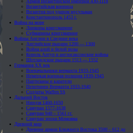
Армия Византийской империи 430-1118
Византийская конница
Византия под ударом мусульман
Константинополь 1453 г.
Война на море
Линкоры кригсмарине
Субмарины кригсмарине
Войны Англии в Средние века
Английские рыцари 1200 — 1300
Война алой и белой розы
Король Артур и англосаксонские войны
Шотландские рыцари 1513 — 1552
Германия XX век
Военачальники вермахта 1933-1945
Немецкая военная полиция 1939-1945
Партизаны и каратели
Пехотинец Вермахта 1933-1940
Солдаты Waffen SS
Дальний Восток
Ниндзя 1460-1650
Самураи 1577-1638
Самураи 940 – 1561 гг.
Самураи эпохи Момояма
Древний мир
Древние армии Ближнего Востока 3500 – 612 до