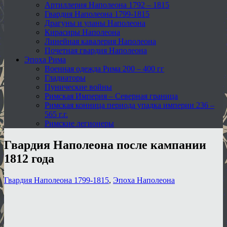
Артиллерия Наполеона 1792 – 1815
Гвардия Наполеона 1799-1815
Драгуны и уланы Наполеона
Кирасиры Наполеона
Линейная кавалерия Наполеона
Почетная гвардия Наполеона
Эпоха Рима
Военная одежда Рима 200 – 400 гг
Гладиаторы
Пунические войны
Римская Империя – Северная граница
Римская конница периода упадка империи 236 –
565 г.г.
Римские легионеры
Гвардия Наполеона после кампании
1812 года
Гвардия Наполеона 1799-1815
,
Эпоха Наполеона