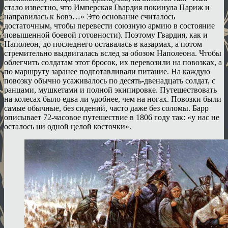
стало известно, что Имперская Гвардия покинула Париж и
направилась к Бовэ…» Это основание считалось
достаточным, чтобы перевести союзную армию в состояние
повышенной боевой готовности). Поэтому Гвардия, как и
Наполеон, до последнего оставалась в казармах, а потом
стремительно выдвигалась вслед за обозом Наполеона. Чтобы
облегчить солдатам этот бросок, их перевозили на повозках, а
по маршруту заранее подготавливали питание. На каждую
повозку обычно усаживалось по десять-двенадцать солдат, с
ранцами, мушкетами и полной экипировке. Путешествовать
на колесах было едва ли удобнее, чем на ногах. Повозки были
самые обычные, без сидений, часто даже без соломы. Барр
описывает 72-часовое путешествие в 1806 году так: «у нас не
осталось ни одной целой косточки».