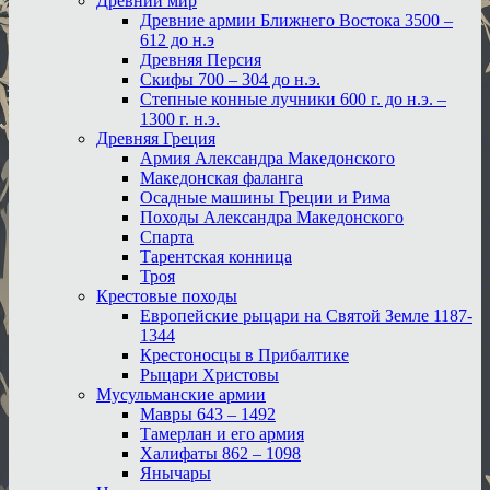
Древний мир
Древние армии Ближнего Востока 3500 –
612 до н.э
Древняя Персия
Скифы 700 – 304 до н.э.
Степные конные лучники 600 г. до н.э. –
1300 г. н.э.
Древняя Греция
Армия Александра Македонского
Македонская фаланга
Осадные машины Греции и Рима
Походы Александра Македонского
Спарта
Тарентская конница
Троя
Крестовые походы
Европейские рыцари на Святой Земле 1187-
1344
Крестоносцы в Прибалтике
Рыцари Христовы
Мусульманские армии
Мавры 643 – 1492
Тамерлан и его армия
Халифаты 862 – 1098
Янычары