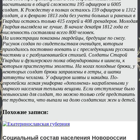
насчитывали в общей сложности 195 офицеров и 6005
солдат. К Рождеству в полках осталось 159 офицеров и 1312
солдат, а к февралю 1813 года без учета больных и раненых в
Гвардии остаюсь только 415 егерей и 408 гренадеров. Молодая
Гвардия выглядела не лучше. В начале декабря 1812 года ее
численность составляла всего 800 человек.
На иллюстрации показаны гвардейцы, бредущие по снегу.
Рисунок создан по свидетельствам очевидцев, которым
приходилось постоянно воевать и с преследующими русскими
частями и с разбушевавшейся стихией. Солдаты Старой
Гвардии и фузилерского полка обмундированы в шинели, к
которым пристегнуты эполеты. На ногах походные брюки, у
некоторых солдат брюки заправлены в гетры, а шапки
затянуты чехлами. У офицеров шляпы и накидки. По-
европейски легкая униформа «дополнена» награбленными у
мирного населения теплыми вещами. Если отступление было
невыносимо для солдат, то можно только себе представить
те трудности, что выпали на долю солдатских жен и детей.
Похожие записи:
Социальный состав населения Новороссии