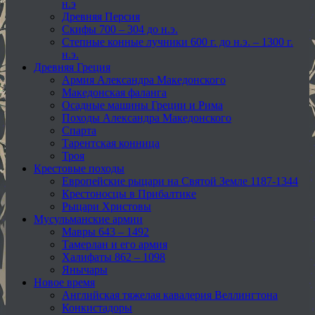
н.э
Древняя Персия
Скифы 700 – 304 до н.э.
Степные конные лучники 600 г. до н.э. – 1300 г.
н.э.
Древняя Греция
Армия Александра Македонского
Македонская фаланга
Осадные машины Греции и Рима
Походы Александра Македонского
Спарта
Тарентская конница
Троя
Крестовые походы
Европейские рыцари на Святой Земле 1187-1344
Крестоносцы в Прибалтике
Рыцари Христовы
Мусульманские армии
Мавры 643 – 1492
Тамерлан и его армия
Халифаты 862 – 1098
Янычары
Новое время
Английская тяжелая кавалерия Веллингтона
Конкистадоры