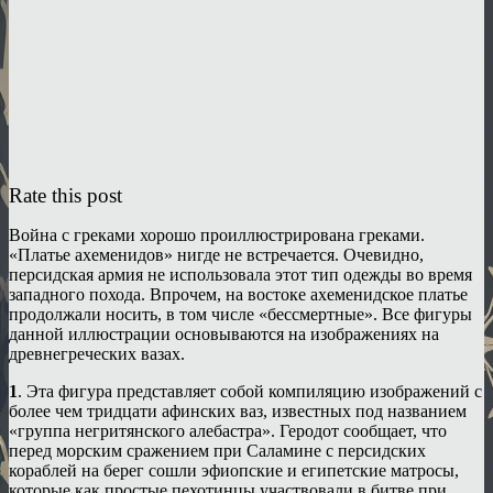
Rate this post
Война с греками хорошо проиллюстрирована греками.
«Платье ахеменидов» нигде не встречается. Очевидно,
персидская армия не использовала этот тип одежды во время
западного похода. Впрочем, на востоке ахеменидское платье
продолжали носить, в том числе «бессмертные». Все фигуры
данной иллюстрации основываются на изображениях на
древнегреческих вазах.
1
. Эта фигура представляет собой компиляцию изображений с
более чем тридцати афинских ваз, известных под названием
«группа негритянского алебастра». Геродот сообщает, что
перед морским сражением при Саламине с персидских
кораблей на берег сошли эфиопские и египетские матросы,
которые как простые пехотинцы участвовали в битве при