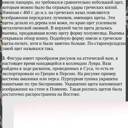
имели панцири, но требовался сравнительно небольшой щит,
которым можно было бы отражать удары греческих копий.
Начиная с 460 г. до н.э. на греческих вазах появляются
изображения персидских лучников, имеющих щиты. Эти
щиты делали из дерева или кожи, по краю щит усиливали
металлической оковкой. В верхней части щита делалась
выемка, придававшая всему щиту форму полумесяца. Выемка
открывала обзор воину. Подобную форму имели и греческие
щиты-пельте, хотя и были заметно больше. По-староперсидски
такой щит назывался така.
3
. Фигура имеет прообразом рисунок на аттической вазе, в
настоящее время находящейся в коллекции Лувра. Ваза
найдена в ходе раскопок, проведенных в Суса, то есть ее
экспортировали из Греции в Персию. На рисунке пример
костюма амазонки или перса. Пурпурная туника украшена
нашитыми по три бисеринами. Украшение щита напоминает
изображение на стене в Помпеях. Такая роспись щитов была
достаточно распространена на Востоке.