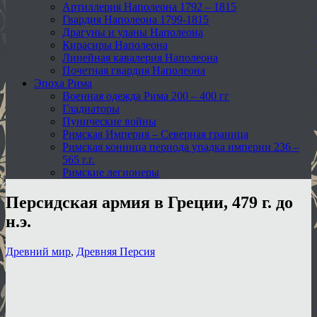
Артиллерия Наполеона 1792 – 1815
Гвардия Наполеона 1799-1815
Драгуны и уланы Наполеона
Кирасиры Наполеона
Линейная кавалерия Наполеона
Почетная гвардия Наполеона
Эпоха Рима
Военная одежда Рима 200 – 400 гг
Гладиаторы
Пунические войны
Римская Империя – Северная граница
Римская конница периода упадка империи 236 –
565 г.г.
Римские легионеры
Персидская армия в Греции, 479 г. до
н.э.
Древний мир
,
Древняя Персия