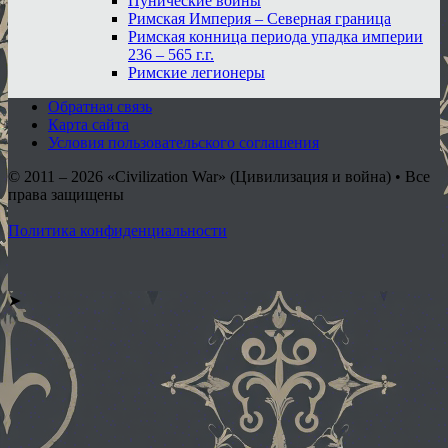
Пунические войны
Римская Империя – Северная граница
Римская конница периода упадка империи
236 – 565 г.г.
Римские легионеры
Обратная связь
Карта сайта
Условия пользовательского соглашения
© 2011 – 2026
«Civilization War» (Цивилизация и война) • Все
права защищены
Политика конфиденциальности
➤