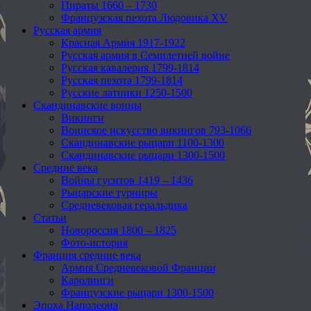
Пираты 1660 – 1730
Французская пехота Людовика XV
Русская армия
Красная Армия 1917-1922
Русская армия в Семилетней войне
Русская кавалерия 1799-1814
Русская пехота 1799-1814
Русские латники 1250-1500
Скандинавские воины
Викинги
Воинское искусство викингов 793-1066
Скандинавские рыцари 1100-1300
Скандинавские рыцари 1300-1500
Средние века
Войны гуситов 1419 – 1436
Рыцарские турниры
Средневековая геральдика
Статьи
Новороссия 1800 – 1825
Фото-история
Франция средние века
Армия Средневековой Франции
Каролинги
Французские рыцари 1300-1500
Эпоха Наполеона