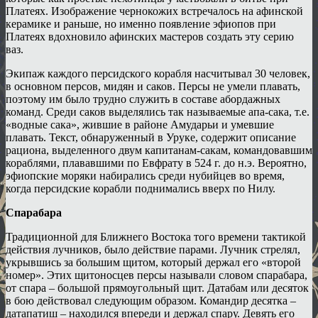
Платеях. Изображение чернокожих встречалось на афинской
керамике и раньше, но именно появление эфиопов при
Платеях вдохновило афинских мастеров создать эту серию
ваз.
Экипаж каждого персидского корабля насчитывал 30 человек,
в основном персов, мидян и саков. Персы не умели плавать,
поэтому им было трудно служить в составе абордажных
команд. Среди саков выделялись так называемые апа-сака, т.е.
«водные сака», жившие в районе Амударьи и умевшие
плавать. Текст, обнаруженный в Уруке, содержит описание
рациона, выделенного двум капитанам-сакам, командовавшим
кораблями, плававшими по Евфрату в 524 г. до н.э. Вероятно,
эфиопские моряки набирались среди нубийцев во время,
когда персидские корабли поднимались вверх по Нилу.
Спарабара
Традиционной для Ближнего Востока того времени тактикой
действия лучников, было действие парами. Лучник стрелял,
укрывшись за большим щитом, который держал его «второй
номер». Этих щитоносцев персы называли словом спарабара,
от спара – большой прямоугольный щит. Датабам или десяток
в бою действовал следующим образом. Командир десятка –
датапатиш – находился впереди и держал спару. Девять его