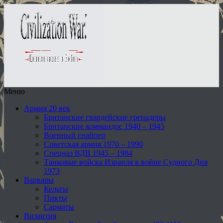
Меню
Армия 20 век
Британские гвардейские гренадеры
Британские коммандос 1940 – 1945
Военный снайпер
Советская армия 1970 – 1990
Спецназ ВДВ 1945 – 1984
Танковые войска Израиля в войне Судного Дня
1973
Варвары
Кельты
Пикты
Сарматы
Византия