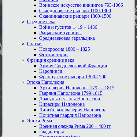
Воинское искусство викингов 793-1066
Скандинавские рыцари 1100-1300
Скандинавские рыцари 1300-1500
Средние века
Войны гуситов 1419 – 1436
Рыцарские турниры
Средневековая геральдика
Статьи
Новороссия 1800 – 1825
Фото-история
Франция средние века
Армия Средневековой Франции
Каролинги
Французские рыцари 1300-1500
Эпоха Наполеона
Артиллерия Наполеона 1792 – 1815
Гвардия Наполеона 1799-1815
Драгуны и уланы Наполеона
Кирасиры Наполеона
Линейная кавалерия Наполеона
Почетная гвардия Наполеона
Эпоха Рима
Военная одежда Рима 200 – 400 гг
Гладиаторы