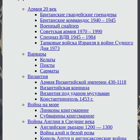
Армия 20 век
Британские гвардейские гренадеры
Британские коммандос 1940 – 1945
Военный снайпер
Советская армия 1970 – 1990
Спецназ ВДВ 1945 – 1984
Танковые войска Израиля в войне Судного
Дня 1973
Варвары
Кельты
Пикты
Сарматы
Византия
Армия Византийской империи 430-1118
Византийская конница
Византия под ударом мусульман
Константинополь 1453 г.
Война на море
Линкоры кригсмарине
Субмарины кригсмарине
Войны Англии в Средние века
Английские рыцари 1200 — 1300
Война алой и белой розы
Король Артур и англосаксонские войны