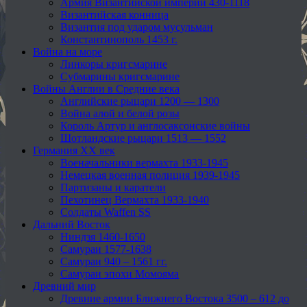
Армия Византийской империи 430-1118
Византийская конница
Византия под ударом мусульман
Константинополь 1453 г.
Война на море
Линкоры кригсмарине
Субмарины кригсмарине
Войны Англии в Средние века
Английские рыцари 1200 — 1300
Война алой и белой розы
Король Артур и англосаксонские войны
Шотландские рыцари 1513 — 1552
Германия XX век
Военачальники вермахта 1933-1945
Немецкая военная полиция 1939-1945
Партизаны и каратели
Пехотинец Вермахта 1933-1940
Солдаты Waffen SS
Дальний Восток
Ниндзя 1460-1650
Самураи 1577-1638
Самураи 940 – 1561 гг.
Самураи эпохи Момояма
Древний мир
Древние армии Ближнего Востока 3500 – 612 до