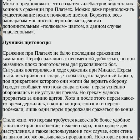
Можно предположить, что создатель алебастров видел таких
воинов в сражении при Платеях. Можно даже предположить
существование неких полковых цветов. Вероятно, весь
байварабам мог носить черно-белые одеяния с
дополнительным «полковым» цветом, в данном случае
«пасленовым».
Лучники-щитоносцы
Сражение при Платеях не было последним сражением
кампании. Персф сражались с неизменной доблестью, но они
оказались плохо подготовлены для рукопашного боя.
Ситуация повторилась в ходе сражения при Микале. Персы
пытались прикопать спары, чтобы создать надежный барьер,
под прикрытием которого они могли бы держать оборону.
Геродот сообщает, что пока спара стояла, персы успешно
оборонялись и не уступали грекам. Но грекам удалось
прорваться за линию щитов. Хотя и после этого персы какое-
то время держались, в конце концов, союзники персов
побежали, лишь одни персы продолжали сражаться до конца.
Стало ясно, что персам требуется какое-либо более удобное
защитное приспособление, нежели спара, подходящее для
наступления, а также используемое в том случае, если стена
из щитов все же оказывалась прорванной. Некоторые воины