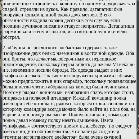
подчиненных строились в колонну по одному и, укрываясь за
спарой, стреляли из луков. Как правило, датапатиш был
вооружен копьем длиной около двух метров. В его
обязанности входила охрана десятка в том случае, если
позиции лучников внезапно атакует неприятель. Датапатиши
формировали стену из щитов, из-за которой лучники вели
обстрел.
2
. «Группа негритянского алебастра» содержит также
изображение двух белых наемников в восточной одежде. Оба
они бриты, что делает маловероятным их персидское
происхождение, поскольку персы вплоть до начала VI века до
н.э. неизменно носили бороды. Их одежда выдает в них
скифов или саков. Так как они вооружены кривыми саблями,
можно предположить в них спарабар, поскольку подавляющее
большинство членов абордажных команд были лучниками.
Поэтому рядом с воином мы изобразили спару, которая стоит,
опираясь на полковой штандарт. Каждый командир полка
имел при себе штандарт, рядом с которым строился полк и по
которому командира всегда можно было найти на поле боя, на
марше или в походном лагере. Подняв штандарт, командир
полка давал команду полку начать движение. Цвета
«униформы» соответствуют цветам на алебастре, но следует
иметь в виду то обстоятельство, что палитра создателя
«группы негритянского алебастра» была очень скудной.