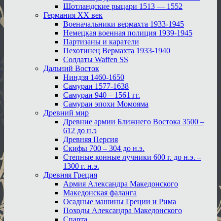
Шотландские рыцари 1513 — 1552
Германия XX век
Военачальники вермахта 1933-1945
Немецкая военная полиция 1939-1945
Партизаны и каратели
Пехотинец Вермахта 1933-1940
Солдаты Waffen SS
Дальний Восток
Ниндзя 1460-1650
Самураи 1577-1638
Самураи 940 – 1561 гг.
Самураи эпохи Момояма
Древний мир
Древние армии Ближнего Востока 3500 –
612 до н.э
Древняя Персия
Скифы 700 – 304 до н.э.
Степные конные лучники 600 г. до н.э. –
1300 г. н.э.
Древняя Греция
Армия Александра Македонского
Македонская фаланга
Осадные машины Греции и Рима
Походы Александра Македонского
Спарта