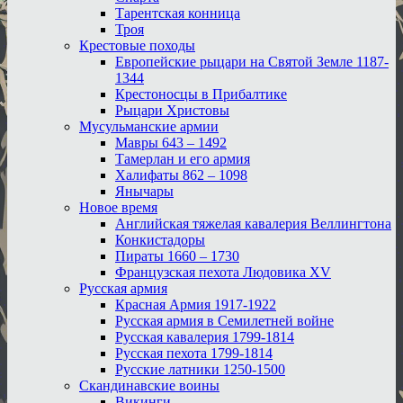
Тарентская конница
Троя
Крестовые походы
Европейские рыцари на Святой Земле 1187-
1344
Крестоносцы в Прибалтике
Рыцари Христовы
Мусульманские армии
Мавры 643 – 1492
Тамерлан и его армия
Халифаты 862 – 1098
Янычары
Новое время
Английская тяжелая кавалерия Веллингтона
Конкистадоры
Пираты 1660 – 1730
Французская пехота Людовика XV
Русская армия
Красная Армия 1917-1922
Русская армия в Семилетней войне
Русская кавалерия 1799-1814
Русская пехота 1799-1814
Русские латники 1250-1500
Скандинавские воины
Викинги