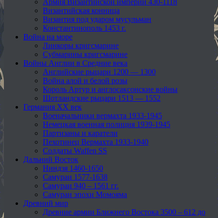
Армия Византийской империи 430-1118
Византийская конница
Византия под ударом мусульман
Константинополь 1453 г.
Война на море
Линкоры кригсмарине
Субмарины кригсмарине
Войны Англии в Средние века
Английские рыцари 1200 — 1300
Война алой и белой розы
Король Артур и англосаксонские войны
Шотландские рыцари 1513 — 1552
Германия XX век
Военачальники вермахта 1933-1945
Немецкая военная полиция 1939-1945
Партизаны и каратели
Пехотинец Вермахта 1933-1940
Солдаты Waffen SS
Дальний Восток
Ниндзя 1460-1650
Самураи 1577-1638
Самураи 940 – 1561 гг.
Самураи эпохи Момояма
Древний мир
Древние армии Ближнего Востока 3500 – 612 до