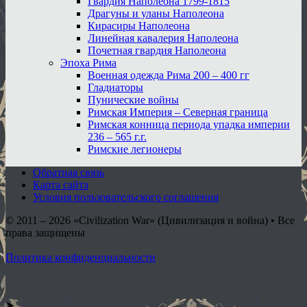
Гвардия Наполеона 1799-1815
Драгуны и уланы Наполеона
Кирасиры Наполеона
Линейная кавалерия Наполеона
Почетная гвардия Наполеона
Эпоха Рима
Военная одежда Рима 200 – 400 гг
Гладиаторы
Пунические войны
Римская Империя – Северная граница
Римская конница периода упадка империи
236 – 565 г.г.
Римские легионеры
Обратная связь
Карта сайта
Условия пользовательского соглашения
© 2011 – 2026
«Civilization War» (Цивилизация и война) • Все
права защищены
Политика конфиденциальности
➤