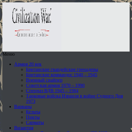
Меню
Армия 20 век
Британские гвардейские гренадеры
Британские коммандос 1940 – 1945
Военный снайпер
Советская армия 1970 – 1990
Спецназ ВДВ 1945 – 1984
Танковые войска Израиля в войне Судного Дня
1973
Варвары
Кельты
Пикты
Сарматы
Византия