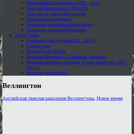
Артиллерия Наполеона 1792 – 1815
Гвардия Наполеона 1799-1815
Драгуны и уланы Наполеона
Кирасиры Наполеона
Линейная кавалерия Наполеона
Почетная гвардия Наполеона
Эпоха Рима
Военная одежда Рима 200 – 400 гг
Гладиаторы
Пунические войны
Римская Империя – Северная граница
Римская конница периода упадка империи 236 –
565 г.г.
Римские легионеры
Веллингтон
Английская тяжелая кавалерия Веллингтона
,
Новое время