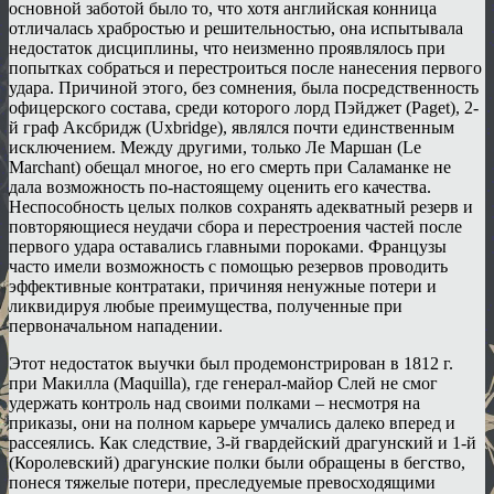
основной заботой было то, что хотя английская конница
отличалась храбростью и решительностью, она испытывала
недостаток дисциплины, что неизменно проявлялось при
попытках собраться и перестроиться после нанесения первого
удара. Причиной этого, без сомнения, была посредственность
офицерского состава, среди которого лорд Пэйджет (Paget), 2-
й граф Аксбридж (Uxbridge), являлся почти единственным
исключением. Между другими, только Ле Маршан (Le
Marchant) обещал многое, но его смерть при Саламанке не
дала возможность по-настоящему оценить его качества.
Неспособность целых полков сохранять адекватный резерв и
повторяющиеся неудачи сбора и перестроения частей после
первого удара оставались главными пороками. Французы
часто имели возможность с помощью резервов проводить
эффективные контратаки, причиняя ненужные потери и
ликвидируя любые преимущества, полученные при
первоначальном нападении.
Этот недостаток выучки был продемонстрирован в 1812 г.
при Макилла (Maquilla), где генерал-майор Слей не смог
удержать контроль над своими полками – несмотря на
приказы, они на полном карьере умчались далеко вперед и
рассеялись. Как следствие, 3-й гвардейский драгунский и 1-й
(Королевский) драгунские полки были обращены в бегство,
понеся тяжелые потери, преследуемые превосходящими