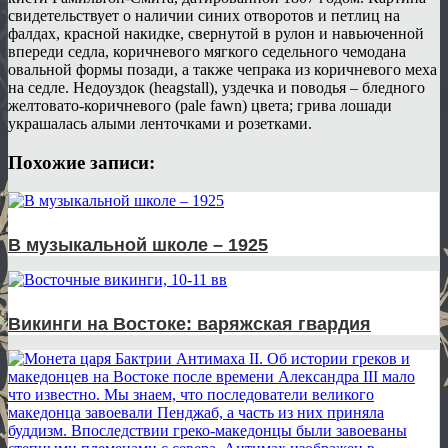
свидетельствует о наличии синих отворотов и петлиц на
фалдах, красной накидке, свернутой в рулон и навьюченной
впереди седла, коричневого мягкого седельного чемодана
овальной формы позади, а также чепрака из коричневого меха
на седле. Недоуздок (heagstall), уздечка и поводья – бледного
желтовато-коричневого (pale fawn) цвета; грива лошади
украшалась алыми ленточками и розетками.
Похожие записи:
В музыкальной школе – 1925
Викинги на Востоке: варяжская гвардия