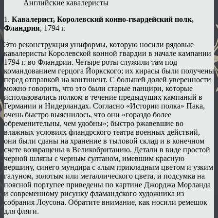
Английские кавалеристы
1.
Кавалерист, Королевский конно-гвардейский полк,
Фландрия
, 1794 г.
Это реконструкция униформы, которую носили рядовые
кавалеристы Королевской конной гвардии в начале кампании
1794 г. во Фландрии. Четыре роты служили там под
командованием герцога Йоркского; их кирасы были получены
перед отправкой на континент. С большей долей уверенности
можно говорить, что это были старые панцири, которые
использовались полком в течение предыдущих кампаний в
Германии и Нидерландах. Согласно «Истории полка» Пака,
очень быстро выяснилось, что они «гораздо более
обременительны, чем удобны»; быстро ржавевшие во
влажных условиях фландрского театра военных действий,
они были сданы на хранение в тыловой склад и в конечном
счете возвращены в Великобританию. Детали в виде простой
черной шляпы с черным султаном, имевшим красную
вершину, синего мундира с алым прикладным цветом и узким
галуном, золотым или металлического цвета, и подсумка на
поясной портупее приведены по картине Джорджа Морланда
и современному рисунку фламандского художника из
собрания Лоусона. Обратите внимание, как носили ремешок
для фляги.