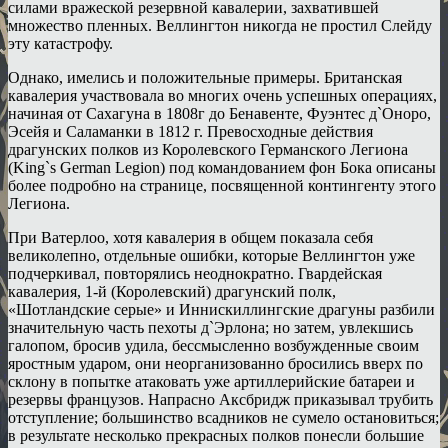
силами вражеской резервной кавалерии, захватившей
множество пленных. Веллингтон никогда не простил Слейду
эту катастрофу.
Однако, имелись и положительные примеры. Британская
кавалерия участвовала во многих очень успешных операциях,
начиная от Сахагуна в 1808г до Бенавенте, Фуэнтес д`Оноро,
Эсейя и Саламанки в 1812 г. Превосходные действия
драгунских полков из Королевского Германского Легиона
(King`s German Legion) под командованием фон Бока описаны
более подробно на странице, посвященной контингенту этого
Легиона.
При Ватерлоо, хотя кавалерия в общем показала себя
великолепно, отдельные ошибки, которые Веллингтон уже
подчеркивал, повторялись неоднократно. Гвардейская
кавалерия, 1-й (Королевский) драгунский полк,
«Шотландские серые» и Иннискиллингские драгуны разбили
значительную часть пехоты д`Эрлона; но затем, увлекшись
галопом, бросив удила, бессмысленно возбужденные своим
яростным ударом, они неорганизованно бросились вверх по
склону в попытке атаковать уже артиллерийские батареи и
резервы французов. Напрасно Аксбридж приказывал трубить
отступление; большинство всадников не сумело остановиться;
в результате несколько прекрасных полков понесли большие