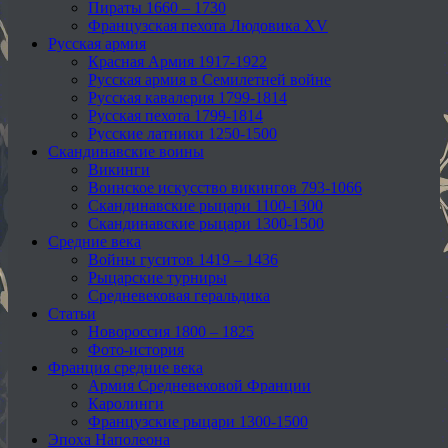
Пираты 1660 – 1730
Французская пехота Людовика XV
Русская армия
Красная Армия 1917-1922
Русская армия в Семилетней войне
Русская кавалерия 1799-1814
Русская пехота 1799-1814
Русские латники 1250-1500
Скандинавские воины
Викинги
Воинское искусство викингов 793-1066
Скандинавские рыцари 1100-1300
Скандинавские рыцари 1300-1500
Средние века
Войны гуситов 1419 – 1436
Рыцарские турниры
Средневековая геральдика
Статьи
Новороссия 1800 – 1825
Фото-история
Франция средние века
Армия Средневековой Франции
Каролинги
Французские рыцари 1300-1500
Эпоха Наполеона