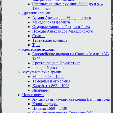
Степные конные лучники 600 г. до н.э. –
1300 г. н.э.
Древняя Греция
Армия Александра Македонского
Македонская фаланга
Осадные машины Греции и Рима
Походы Александра Македонского
Спарта
Тарентская конница
Троя
Крестовые походы
Европейские рыцари на Святой Земле 1187-
1344
Крестоносцы в Прибалтике
Рыцари Христовы
Мусульманские армии
Мавры 643 – 1492
Тамерлан и его армия
Халифаты 862 – 1098
Янычары
Новое время
Английская тяжелая кавалерия Веллингтона
Конкистадоры
Пираты 1660 – 1730
Французская пехота Людовика XV