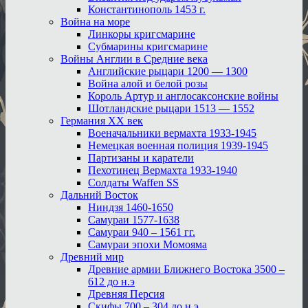
Константинополь 1453 г.
Война на море
Линкоры кригсмарине
Субмарины кригсмарине
Войны Англии в Средние века
Английские рыцари 1200 — 1300
Война алой и белой розы
Король Артур и англосаксонские войны
Шотландские рыцари 1513 — 1552
Германия XX век
Военачальники вермахта 1933-1945
Немецкая военная полиция 1939-1945
Партизаны и каратели
Пехотинец Вермахта 1933-1940
Солдаты Waffen SS
Дальний Восток
Ниндзя 1460-1650
Самураи 1577-1638
Самураи 940 – 1561 гг.
Самураи эпохи Момояма
Древний мир
Древние армии Ближнего Востока 3500 –
612 до н.э
Древняя Персия
Скифы 700 – 304 до н.э.