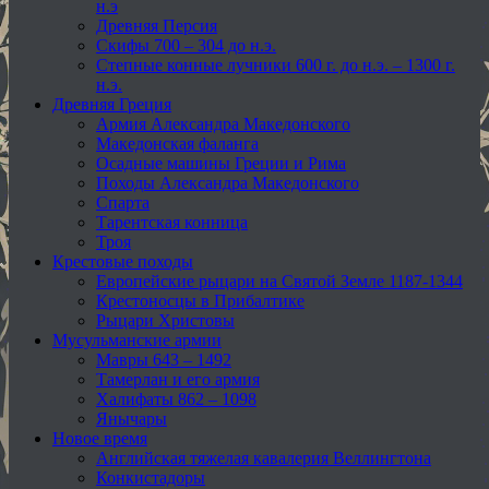
н.э
Древняя Персия
Скифы 700 – 304 до н.э.
Степные конные лучники 600 г. до н.э. – 1300 г.
н.э.
Древняя Греция
Армия Александра Македонского
Македонская фаланга
Осадные машины Греции и Рима
Походы Александра Македонского
Спарта
Тарентская конница
Троя
Крестовые походы
Европейские рыцари на Святой Земле 1187-1344
Крестоносцы в Прибалтике
Рыцари Христовы
Мусульманские армии
Мавры 643 – 1492
Тамерлан и его армия
Халифаты 862 – 1098
Янычары
Новое время
Английская тяжелая кавалерия Веллингтона
Конкистадоры