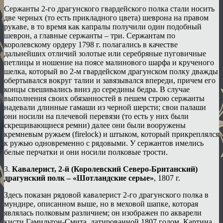
Сержанты 2-го драгунского гвардейского полка стали носить
две черных (то есть прикладного цвета) шеврона на правом
рукаве, в то время как капралы получили один подобный
шеврон, а главные сержанты – три. Сержантам по
королевскому ордеру 1798 г. полагались в качестве
дальнейших отличий золотые или серебряные пуговичные
петлицы и ношение на поясе малинового шарфа и крученого
шелка, который во 2-м гвардейском драгунском полку дважды
обертывался вокруг талии и завязывался впереди, причем его
концы свешивались вниз до середины бедра. В случае
выполнения своих обязанностей в пешем строю сержанты
надевали длинные гамаши из черной шерсти; свои палаши
они носили на плечевой перевязи (то есть у них были
скрещивающиеся ремни) далее они были вооружены
кремневым ружьем (firelock) и штыком, который прикреплялся
к ружью одновременно с рядовыми. У сержантов имелись
белые перчатки и они носили полковые трости.
3.
Кавалерист, 2-й (Королевский Северо-Британский)
драгунский полк – «Шотландские серые»
, 1807 г.
Здесь показан рядовой кавалерист 2-го драгунского полка в
мундире, описанном выше, но в меховой шапке, которая
являлась полковым различием; он изображен по акварели
кисти Гамильтон-Смита, датированной 1807 годом. Картина