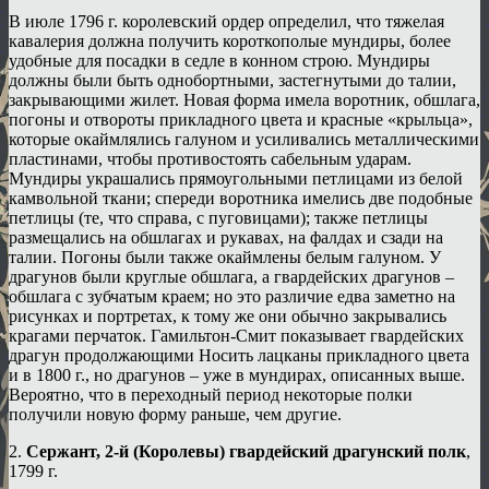
В июле 1796 г. королевский ордер определил, что тяжелая
кавалерия должна получить короткополые мундиры, более
удобные для посадки в седле в конном строю. Мундиры
должны были быть однобортными, застегнутыми до талии,
закрывающими жилет. Новая форма имела воротник, обшлага,
погоны и отвороты прикладного цвета и красные «крыльца»,
которые окаймлялись галуном и усиливались металлическими
пластинами, чтобы противостоять сабельным ударам.
Мундиры украшались прямоугольными петлицами из белой
камвольной ткани; спереди воротника имелись две подобные
петлицы (те, что справа, с пуговицами); также петлицы
размещались на обшлагах и рукавах, на фалдах и сзади на
талии. Погоны были также окаймлены белым галуном. У
драгунов были круглые обшлага, а гвардейских драгунов –
обшлага с зубчатым краем; но это различие едва заметно на
рисунках и портретах, к тому же они обычно закрывались
крагами перчаток. Гамильтон-Смит показывает гвардейских
драгун продолжающими Носить лацканы прикладного цвета
и в 1800 г., но драгунов – уже в мундирах, описанных выше.
Вероятно, что в переходный период некоторые полки
получили новую форму раньше, чем другие.
2.
Сержант, 2-й (Королевы) гвардейский драгунский полк
,
1799 г.