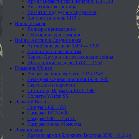
Армия Византийской империи 430-1118
Византийская конница
Византия под ударом мусульман
Константинополь 1453 г.
Война на море
Линкоры кригсмарине
Субмарины кригсмарине
Войны Англии в Средние века
Английские рыцари 1200 — 1300
Война алой и белой розы
Король Артур и англосаксонские войны
Шотландские рыцари 1513 — 1552
Германия XX век
Военачальники вермахта 1933-1945
Немецкая военная полиция 1939-1945
Партизаны и каратели
Пехотинец Вермахта 1933-1940
Солдаты Waffen SS
Дальний Восток
Ниндзя 1460-1650
Самураи 1577-1638
Самураи 940 – 1561 гг.
Самураи эпохи Момояма
Древний мир
Древние армии Ближнего Востока 3500 – 612 до