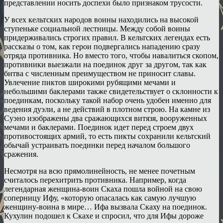
представлении носить доспехи было признаком трусости.
У всех кельтских народов воины находились на высокой
ступеньке социальной лестницы. Между собой воины
придерживались строгих правил. В кельтских легендах есть
рассказы о том, как герои подвергались нападению сразу
отряда противника. Но вместо того, чтобы навалиться скопом,
противники выезжали на поединок друг за другом, так как
битва с численным преимуществом не приносит славы.
Увлечение пиктов широкими рубящими мечами и
небольшими баклерами также свидетельствует о склонности к
поединкам, поскольку такой набор очень удобен именно для
ведения дуэли, а не действий в плотном строю. На камне из
Суэно изображены два сражающихся витязя, вооруженных
мечами и баклерами. Поединок идет перед строем двух
противостоящих армий, то есть пикты сохранили кельтский
обычай устраивать поединки перед началом большого
сражения.
Несмотря на всю прямолинейность, не менее почетным
считалось перехитрить противника. Например, когда
легендарная женщина-воин Скаха пошла войной на свою
соперницу Ифу, «которую опасалась как самую лучшую
женщину-воина в мире… Ифа вызвала Скаху на поединок.
Кухулин подошел к Скахе и спросил, что для Ифы дороже