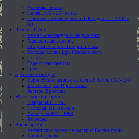
н.э
Древняя Персия
Скифы 700 – 304 до н.э.
Степные конные лучники 600 г. до н.э. – 1300 г.
н.э.
Древняя Греция
Армия Александра Македонского
Македонская фаланга
Осадные машины Греции и Рима
Походы Александра Македонского
Спарта
Тарентская конница
Троя
Крестовые походы
Европейские рыцари на Святой Земле 1187-1344
Крестоносцы в Прибалтике
Рыцари Христовы
Мусульманские армии
Мавры 643 – 1492
Тамерлан и его армия
Халифаты 862 – 1098
Янычары
Новое время
Английская тяжелая кавалерия Веллингтона
Конкистадоры