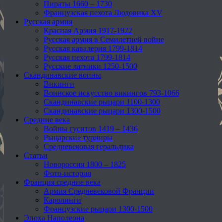
Пираты 1660 – 1730
Французская пехота Людовика XV
Русская армия
Красная Армия 1917-1922
Русская армия в Семилетней войне
Русская кавалерия 1799-1814
Русская пехота 1799-1814
Русские латники 1250-1500
Скандинавские воины
Викинги
Воинское искусство викингов 793-1066
Скандинавские рыцари 1100-1300
Скандинавские рыцари 1300-1500
Средние века
Войны гуситов 1419 – 1436
Рыцарские турниры
Средневековая геральдика
Статьи
Новороссия 1800 – 1825
Фото-история
Франция средние века
Армия Средневековой Франции
Каролинги
Французские рыцари 1300-1500
Эпоха Наполеона