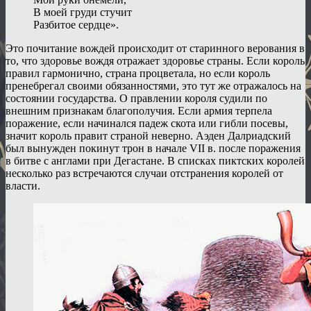
В моей груди стучит
Разбитое сердце».
Это почитание вождей происходит от старинного верования в
то, что здоровье вождя отражает здоровье страны. Если король
правил гармонично, страна процветала, но если король
пренебрегал своими обязанностями, это тут же отражалось на
состоянии государства. О правлении короля судили по
внешним признакам благополучия. Если армия терпела
поражение, если начинался падеж скота или гибли посевы,
значит король правит страной неверно. Аэден Далриадский
был вынужден покинут трон в начале VII в. после поражения
в битве с англами при Дегастане. В списках пиктских королей
несколько раз встречаются случаи отстранения королей от
власти.