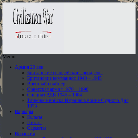
Меню
Армия 20 век
Британские гвардейские гренадеры
Британские коммандос 1940 – 1945
Военный снайпер
Советская армия 1970 – 1990
Спецназ ВДВ 1945 – 1984
Танковые войска Израиля в войне Судного Дня
1973
Варвары
Кельты
Пикты
Сарматы
Византия