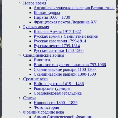
Новое время
Английская тяжелая кавалерия Веллингтона
Конкистадоры
Пираты 1660 – 1730
Французская пехота Людовика XV
Русская армия
Красная Армия 1917-1922
Русская армия в Семилетней войне
Русская кавалерия 1799-1814
Русская пехота 1799-1814
Русские латники 1250-1500
Скандинавские воины
Викинги
Воинское искусство викингов 793-1066
Скандинавские рыцари 1100-1300
Скандинавские рыцари 1300-1500
Средние века
Войны гуситов 1419 – 1436
Рыцарские турниры
Средневековая геральдика
Статьи
Новороссия 1800 – 1825
Фото-история
Франция средние века
Армия Средневековой Франции