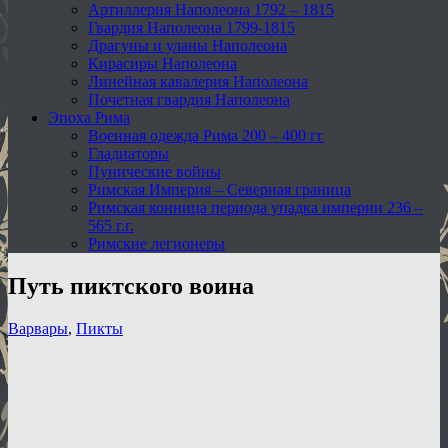
Артиллерия Наполеона 1792 – 1815
Гвардия Наполеона 1799-1815
Драгуны и уланы Наполеона
Кирасиры Наполеона
Линейная кавалерия Наполеона
Почетная гвардия Наполеона
Эпоха Рима
Военная одежда Рима 200 – 400 гг
Гладиаторы
Пунические войны
Римская Империя – Северная граница
Римская конница периода упадка империи 236 –
565 г.г.
Римские легионеры
Путь пиктского воина
Варвары
,
Пикты