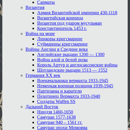
Сарматы
Византия
Армия Византийской империи 430-1118
Византийская конница
Византия под ударом мусульман
Константинополь 1453 г.
Война на море
Линкоры кригсмарине
Субмарины кригсмарине
Войны Англии в Средние века
Английские рыцари 1200 — 1300
Война алой и белой розы
Король Артур и англосаксонские войны
Шотландские рыцари 1513 — 1552
Германия XX век
Военачальники вермахта 1933-1945
Немецкая военная полиция 1939-1945
Партизаны и каратели
Пехотинец Вермахта 1933-1940
Солдаты Waffen SS
Дальний Восток
Ниндзя 1460-1650
Самураи 1577-1638
Самураи 940 – 1561 гг.
Самураи эпохи Момояма