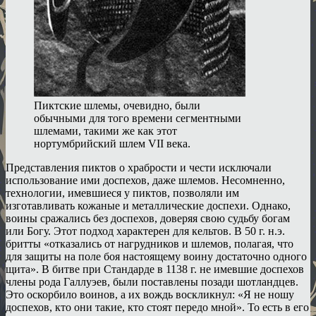
Пиктские шлемы, очевидно, были
обычными для того времени сегментными
шлемами, такими же как этот
нортумбрийский шлем VII века.
Представления пиктов о храбрости и чести исключали
использование ими доспехов, даже шлемов. Несомненно,
технологии, имевшиеся у пиктов, позволяли им
изготавливать кожаные и металлические доспехи. Однако,
воины сражались без доспехов, доверяя свою судьбу богам
или Богу. Этот подход характерен для кельтов. В 50 г. н.э.
бритты «отказались от нагрудников и шлемов, полагая, что
для защиты на поле боя настоящему воину достаточно одного
щита». В битве при Стандарде в 1138 г. не имевшие доспехов
члены рода Галлуэев, были поставлены позади шотландцев.
Это оскорбило воинов, а их вождь воскликнул: «Я не ношу
доспехов, кто они такие, кто стоят передо мной». То есть в его