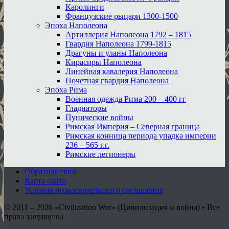
Каролинги
Французские рыцари 1300-1500
Эпоха Наполеона
Артиллерия Наполеона 1792 – 1815
Гвардия Наполеона 1799-1815
Драгуны и уланы Наполеона
Кирасиры Наполеона
Линейная кавалерия Наполеона
Почетная гвардия Наполеона
Эпоха Рима
Военная одежда Рима 200 – 400 гг
Гладиаторы
Пунические войны
Римская Империя – Северная граница
Римская конница периода упадка империи
236 – 565 г.г.
Римские легионеры
Обратная связь
Карта сайта
Условия пользовательского соглашения
© 2011 – 2026
«Civilization War» (Цивилизация и война) • Все
права защищены