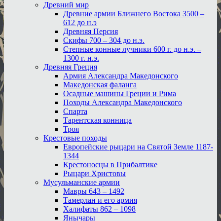
Древний мир
Древние армии Ближнего Востока 3500 –
612 до н.э
Древняя Персия
Скифы 700 – 304 до н.э.
Степные конные лучники 600 г. до н.э. –
1300 г. н.э.
Древняя Греция
Армия Александра Македонского
Македонская фаланга
Осадные машины Греции и Рима
Походы Александра Македонского
Спарта
Тарентская конница
Троя
Крестовые походы
Европейские рыцари на Святой Земле 1187-
1344
Крестоносцы в Прибалтике
Рыцари Христовы
Мусульманские армии
Мавры 643 – 1492
Тамерлан и его армия
Халифаты 862 – 1098
Янычары