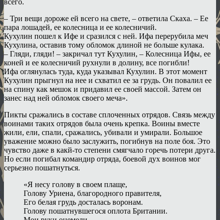
всего.
– Три вещи дороже ей всего на свете, – ответила Скаха. – Ее
пара лошадей, ее колесница и ее колесничий.
Кухулин пошел к Ифе и сразился с ней. Ифа перерубила меч
Кухулина, оставив тому обломок длиной не больше кулака.
– Гляди, гляди! – закричал тут Кухулин, – Колесница Ифы, ее
коней и ее колесничий рухнули в долину, все погибли!
Ифа оглянулась туда, куда указывал Кухулин. В этот момент
Кухулин прыгнул на нее и схватил ее за грудь. Он повалил ее
на спину как мешок и придавил ее своей массой. Затем он
занес над ней обломок своего меча».
Пикты сражались в составе сплоченных отрядов. Связь между
воинами таких отрядов была очень крепка. Воины вместе
жили, ели, спали, сражались, убивали и умирали. Большое
уважение можно было заслужить, погибнув на поле боя. Это
чувство даже в какй-то степени смягчало горечь потери друга.
Но если погибал командир отряда, боевой дух воинов мог
серьезно пошатнуться.
«Я несу голову в своем плаще,
Голову Уриена, благородного правителя,
Его белая грудь досталась воронам.
Голову пошатнувшегося оплота Британии.
Мои руки онемели,