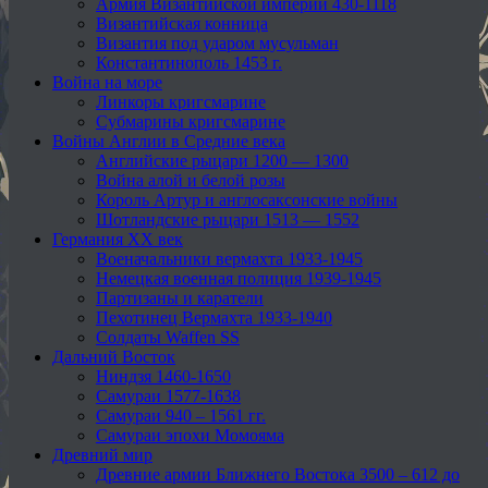
Армия Византийской империи 430-1118
Византийская конница
Византия под ударом мусульман
Константинополь 1453 г.
Война на море
Линкоры кригсмарине
Субмарины кригсмарине
Войны Англии в Средние века
Английские рыцари 1200 — 1300
Война алой и белой розы
Король Артур и англосаксонские войны
Шотландские рыцари 1513 — 1552
Германия XX век
Военачальники вермахта 1933-1945
Немецкая военная полиция 1939-1945
Партизаны и каратели
Пехотинец Вермахта 1933-1940
Солдаты Waffen SS
Дальний Восток
Ниндзя 1460-1650
Самураи 1577-1638
Самураи 940 – 1561 гг.
Самураи эпохи Момояма
Древний мир
Древние армии Ближнего Востока 3500 – 612 до