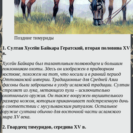
Поздние тимуриды
1. Султан Хусейн Байкара Гератский, вторая половина XV
в.
Хусейн Байкара был талантливым полководцем и большим
поклонником охоты. Здесь он изображен в придворном
костюме, похожем на тот, что носили и в ранний период
Оттоманской империи. Традиционные для Средней Азии
фасоны были заброшены в угоду исламской традиции. Султан
стреляет из лука, метающего пули – исключительно
охотничьего оружия. Он также вооружен внушительного
размера ножом, которым приканчивает подстреленную дичь
в соответствии с мусульманским ритуалом. Остальное
оружие султана обычно для восточной части исламского
мира XV века.
2. Гвардеец тимуридов, середина XV в.