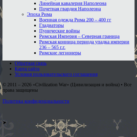
Линейная кавалерия Наполеона
Почетная гвардия Наполеона
Эпоха Рима
Военная одежда Рима 200 – 400 гг
Гладиаторы
Пунические войны
Римская Империя – Северная граница
Римская конница периода упадка империи
236 – 565 г.г.
Римские легионеры
Обратная связь
Карта сайта
Условия пользовательского соглашения
© 2011 – 2026
«Civilization War» (Цивилизация и война) • Все
права защищены
Политика конфиденциальности
➤