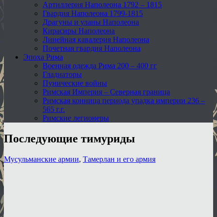
Артиллерия Наполеона 1792 – 1815
Гвардия Наполеона 1799-1815
Драгуны и уланы Наполеона
Кирасиры Наполеона
Линейная кавалерия Наполеона
Почетная гвардия Наполеона
Эпоха Рима
Военная одежда Рима 200 – 400 гг
Гладиаторы
Пунические войны
Римская Империя – Северная граница
Римская конница периода упадка империи 236 –
565 г.г.
Римские легионеры
Последующие тимуриды
Мусульманские армии
,
Тамерлан и его армия