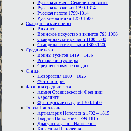
Русская армия в Семилетней войне
Русская кавалерия 1799-1814
Русская пехота 1799-1814
Русские латники 1250-1500
Скандинавские воины
Викинги
Воинское искусство викингов 793-1066
Скандинавские рыцари 1100-1300
Скандинавские рыцари 1300-1500
Средние века
Войны гуситов 1419 – 1436
Рыцарские турниры
Средневековая геральдика
Статьи
Новороссия 1800 – 1825
Фото-история
Франция средние века
Армия Средневековой Франции
Каролинги
Французские рыцари 1300-1500
Эпоха Наполеона
Артиллерия Наполеона 1792 – 1815
Гвардия Наполеона 1799-1815
Драгуны и уланы Наполеона
Кирасиры Наполеона