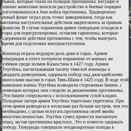
быков, которые гнали на позиции противника. Бегущие в
панике животные вносили расстройство в боевые порядки
изготовившихся к бою войск противника. Традиционно
левый фланг играл роль точки заякоривания, тогда как
активны наступательные действия закреплялись за правым
флангом. В случае поражения армии тимуридов отходила в
горы для перегруппировки, оставляя гарнизоны, которые
сдерживали действия противника с тем, чтобы выиграть
время для подготовки контрнаступления.
Конница играла ведущую роль даже в горах. Армия
тимуридов в итоге потерпела поражение от конных же
узбеков среди холмов Казахстана в 1427 году. Армия
Улугбека, насчитывавшая тысячу тяжелой конницы и
двадцать разведчиков, одержала победу над джагадайскими
монголами высоко в горах Тянь-Шаня в 1425 году. В ходе этой
кампании воины Улугбека возводили сторожевые башни, с
помощью которых они следили за движениями противника.
Эти башни сооружались с использованием сухой кладки.
Походные лагеря армия Улугбека тщательно укрепляла. При
этом армия разводила в несколько раз больше костров, чем это
необходимо, с целью испугать противника своей якобы
многочисленностью. Улугбек сумел провести внезапную
атаку, застав противника врасплох. Это и помогло одержать
победу. Тимуриды совершали неоднократные походы в