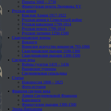
Пираты 1660 – 1730
Французская пехота Людовика XV
Русская армия
Красная Армия 1917-1922
Русская армия в Семилетней войне
Русская кавалерия 1799-1814
Русская пехота 1799-1814
Русские латники 1250-1500
Скандинавские воины
Викинги
Воинское искусство викингов 793-1066
Скандинавские рыцари 1100-1300
Скандинавские рыцари 1300-1500
Средние века
Войны гуситов 1419 – 1436
Рыцарские турниры
Средневековая геральдика
Статьи
Новороссия 1800 – 1825
Фото-история
Франция средние века
Армия Средневековой Франции
Каролинги
Французские рыцари 1300-1500
Эпоха Наполеона