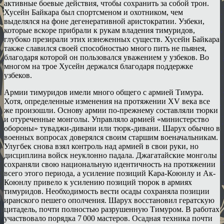
активные боевые действия, чтобы сохранить за собой трон.
Хусейн Байкара был спортсменом и охотником, чем
выделялся на фоне дегенеративной аристократии. Узбеки,
которые вскоре прибрали к рукам владения тимуридов,
глубоко презирали этих изнеженных существ. Хусейн Байкара
также славился своей способностью много пить не пьянея,
благодаря которой он пользовался уважением у узбеков. Во
многом на трое Хусейн держался благодаря поддержке
узбеков.
Армии тимуридов имели много общего с армией Тимура.
Хотя, определенные изменения на протяжении XV века все
же произошли. Основу армии по-прежнему составляли тюрки
и отуреченные монголы. Управляло армией «министерство
обороны» туваджи-дивани или тюрк-дивани. Шарух обычно в
военных вопросах доверялся своим старшим военачальникам.
Улугбек снова взял контроль над армией в свои руки, но
дисциплина войск неуклонно падала. Джагатайские монголы
сохраняли свою национальную идентичность на протяжении
всего этого периода, а усиление позиций Кара-Коюнлу и Ак-
Коюнлу привело к усилению позиций тюрок в армиях
тимуридов. Необходимость вести осады сохраняла позиции
иранского пешего ополчения. Шарух восстановил гератскую
цитадель, почти полностью разрушенную Тимуром. В работах
участвовало порядка 7 000 мастеров. Осадная техника почти