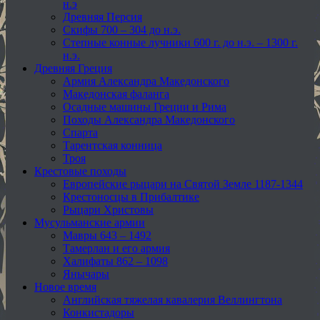
н.э
Древняя Персия
Скифы 700 – 304 до н.э.
Степные конные лучники 600 г. до н.э. – 1300 г.
н.э.
Древняя Греция
Армия Александра Македонского
Македонская фаланга
Осадные машины Греции и Рима
Походы Александра Македонского
Спарта
Тарентская конница
Троя
Крестовые походы
Европейские рыцари на Святой Земле 1187-1344
Крестоносцы в Прибалтике
Рыцари Христовы
Мусульманские армии
Мавры 643 – 1492
Тамерлан и его армия
Халифаты 862 – 1098
Янычары
Новое время
Английская тяжелая кавалерия Веллингтона
Конкистадоры