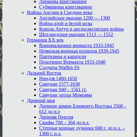
Линкоры кригсмарине
Субмарины кригсмарине
Войны Англии в Средние века
Английские рыцари 1200 — 1300
Война алой и белой розы
Король Артур и англосаксонские войны
Шотландские рыцари 1513 — 1552
Германия XX век
Военачальники вермахта 1933-1945
Немецкая военная полиция 1939-1945
Партизаны и каратели
Пехотинец Вермахта 1933-1940
Солдаты Waffen SS
Дальний Восток
Ниндзя 1460-1650
Самураи 1577-1638
Самураи 940 – 1561 гг.
Самураи эпохи Момояма
Древний мир
Древние армии Ближнего Востока 3500 –
612 до н.э
Древняя Персия
Скифы 700 – 304 до н.э.
Степные конные лучники 600 г. до н.э. –
1300 г. н.э.