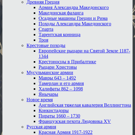
Древняя Греция
Армия Александра Македонского
Македонская фаланга
Осадные машины Греции и Рима
Походы Александра Македонского
Спарта
Тарентская конница
Троя
Крестовые походы
Европейские рыцари на Святой Земле 1187-
1344
Крестоносцы в Прибалтике
Рыцари Христовы
Мусульманские армии
Мавры 643 – 1492
Тамерлан и его армия
Халифаты 862 – 1098
Янычары
Новое время
Английская тяжелая кавалерия Веллингтона
Конкистадоры
Пираты 1660 – 1730
Французская пехота Людовика XV
Русская армия
Красная Армия 1917-1922