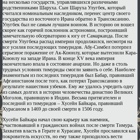
на несколько государств, управлявшихся различными
родственниками Шаруха. Сын Шаруха Улугбек, который
считался номинальным наследником, перенес центр своего
государства из восточного Ирана обратно в Трансоксанию.
Улугбек был не самым лучшим воином. В историю он вошел
скорее как горячий поклонник астрономии, построивший
замечательную обсерваторию к югу от Самарканда. После
смерти Улугбека распад империи продолжился, несмотря на
все усилия последующих тимуридов. Абу-Симбел потерпел
серьезное поражение от Ак-Коюнлу, которые вытеснили Кара-
Коюнлу на западе Ирана. В конце XV века империя
окончательно впала в состояние анархии. Но даже в столь
трудных условиях тимуриды смогли заявить о себе. Наиболее
знаменитым из последних тимуридов был Бабар, правивший
Афганистаном после того, как потерял Трансоксанию в
результате нашествия узбеков. Ему же удалось учредить одну
из самых долгих в истории человечества династию Великих
Моголов, правившую в Индии. Весьма притягателен и
последний из тимуридов – Хусейн Байкара, правивший
Хурасаном в 1469 до своей смерти в 1506 году.
Хусейн Байкара начал свою карьеру как наемник,
участвовавший в гражданских войнах после смерти Тимура.
Захватив власть в Герате и Хурасане, Хусейн прославился как
покровитель искусств, но ему также приходилось вести