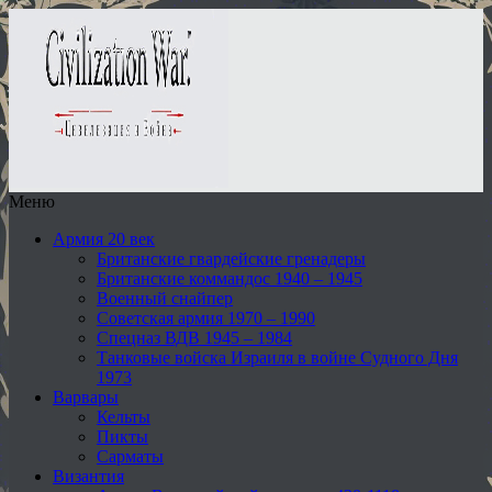
Меню
Армия 20 век
Британские гвардейские гренадеры
Британские коммандос 1940 – 1945
Военный снайпер
Советская армия 1970 – 1990
Спецназ ВДВ 1945 – 1984
Танковые войска Израиля в войне Судного Дня
1973
Варвары
Кельты
Пикты
Сарматы
Византия