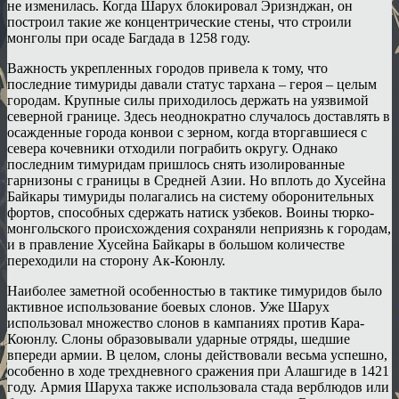
не изменилась. Когда Шарух блокировал Эризнджан, он
построил такие же концентрические стены, что строили
монголы при осаде Багдада в 1258 году.
Важность укрепленных городов привела к тому, что
последние тимуриды давали статус тархана – героя – целым
городам. Крупные силы приходилось держать на уязвимой
северной границе. Здесь неоднократно случалось доставлять в
осажденные города конвои с зерном, когда вторгавшиеся с
севера кочевники отходили пограбить округу. Однако
последним тимуридам пришлось снять изолированные
гарнизоны с границы в Средней Азии. Но вплоть до Хусейна
Байкары тимуриды полагались на систему оборонительных
фортов, способных сдержать натиск узбеков. Воины тюрко-
монгольского происхождения сохраняли неприязнь к городам,
и в правление Хусейна Байкары в большом количестве
переходили на сторону Ак-Коюнлу.
Наиболее заметной особенностью в тактике тимуридов было
активное использование боевых слонов. Уже Шарух
использовал множество слонов в кампаниях против Кара-
Коюнлу. Слоны образовывали ударные отряды, шедшие
впереди армии. В целом, слоны действовали весьма успешно,
особенно в ходе трехдневного сражения при Алашгиде в 1421
году. Армия Шаруха также использовала стада верблюдов или