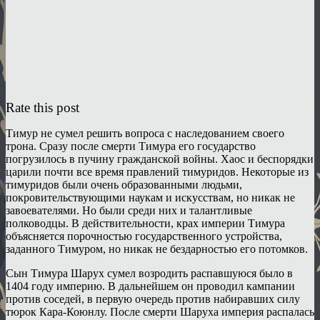
Rate this post
Тимур не сумел решить вопроса с наследованием своего
трона. Сразу после смерти Тимура его государство
погрузилось в пучину гражданской войны. Хаос и беспорядки
царили почти все время правлений тимуридов. Некоторые из
тимуридов были очень образованными людьми,
покровительствующими наукам и искусствам, но никак не
завоевателями. Но были среди них и талантливые
полководцы. В действительности, крах империи Тимура
объясняется порочностью государственного устройства,
заданного Тимуром, но никак не бездарностью его потомков.
Сын Тимура Шарух сумел возродить распавшуюся было в
1404 году империю. В дальнейшем он проводил кампании
против соседей, в первую очередь против набиравших силу
тюрок Кара-Коюнлу. После смерти Шаруха империя распалась