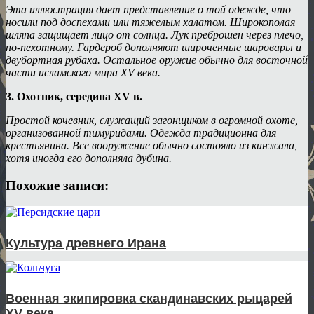
Эта иллюстрация дает представление о той одежде, что
носили под доспехами или тяжелым халатом. Широкополая
шляпа защищает лицо от солнца. Лук преброшен через плечо,
по-пехотному. Гардероб дополняют широченные шаровары и
двубортная рубаха. Остальное оружие обычно для восточной
части исламского мира XV века.
3. Охотник, середина XV в.
Простой кочевник, служащий загонщиком в огромной охоте,
организованной тимуридами. Одежда традиционна для
крестьянина. Все вооружение обычно состояло из кинжала,
хотя иногда его дополняла дубина.
Похожие записи:
Культура древнего Ирана
Военная экипировка скандинавских рыцарей
XV века