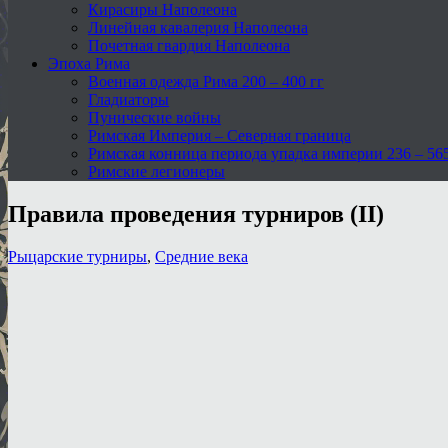
Кирасиры Наполеона
Линейная кавалерия Наполеона
Почетная гвардия Наполеона
Эпоха Рима
Военная одежда Рима 200 – 400 гг
Гладиаторы
Пунические войны
Римская Империя – Северная граница
Римская конница периода упадка империи 236 – 565 
Римские легионеры
Правила проведения турниров (II)
Рыцарские турниры
,
Средние века