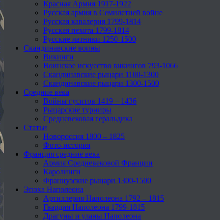
Красная Армия 1917-1922
Русская армия в Семилетней войне
Русская кавалерия 1799-1814
Русская пехота 1799-1814
Русские латники 1250-1500
Скандинавские воины
Викинги
Воинское искусство викингов 793-1066
Скандинавские рыцари 1100-1300
Скандинавские рыцари 1300-1500
Средние века
Войны гуситов 1419 – 1436
Рыцарские турниры
Средневековая геральдика
Статьи
Новороссия 1800 – 1825
Фото-история
Франция средние века
Армия Средневековой Франции
Каролинги
Французские рыцари 1300-1500
Эпоха Наполеона
Артиллерия Наполеона 1792 – 1815
Гвардия Наполеона 1799-1815
Драгуны и уланы Наполеона