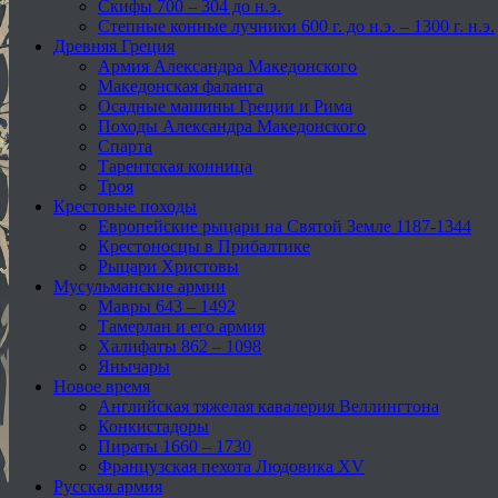
Скифы 700 – 304 до н.э.
Степные конные лучники 600 г. до н.э. – 1300 г. н.э.
Древняя Греция
Армия Александра Македонского
Македонская фаланга
Осадные машины Греции и Рима
Походы Александра Македонского
Спарта
Тарентская конница
Троя
Крестовые походы
Европейские рыцари на Святой Земле 1187-1344
Крестоносцы в Прибалтике
Рыцари Христовы
Мусульманские армии
Мавры 643 – 1492
Тамерлан и его армия
Халифаты 862 – 1098
Янычары
Новое время
Английская тяжелая кавалерия Веллингтона
Конкистадоры
Пираты 1660 – 1730
Французская пехота Людовика XV
Русская армия