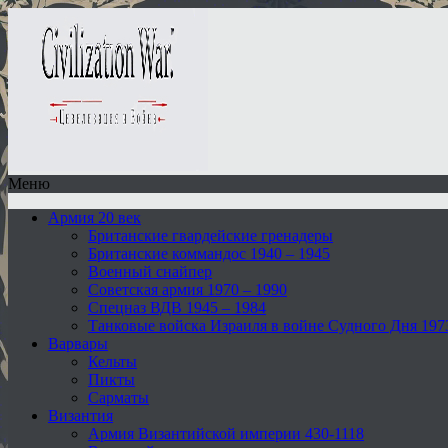
Меню
Армия 20 век
Британские гвардейские гренадеры
Британские коммандос 1940 – 1945
Военный снайпер
Советская армия 1970 – 1990
Спецназ ВДВ 1945 – 1984
Танковые войска Израиля в войне Судного Дня 197
Варвары
Кельты
Пикты
Сарматы
Византия
Армия Византийской империи 430-1118