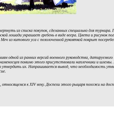
рпнуть из списка покупок, сделанных специально для турнира. П
ской лошади украшает гребень в виде веера. Цвета и рисунок по
й. Меч из китового уса с позолоченной рукояткой покрыт посереб
ниям одной из ранних версий военного руководства, датируемого
наменосцев помимо этого присутствовали наплечники и шлемы. 
олю утвердить их. Напрашивается вывод, что необходимость утв
жие.
 относящемся к XIV веку. Доспехи этого рыцаря похожи на досп