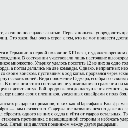
ге, активно посещалось знатью. Первая попытка упорядочить про
ц. Это закон был очень строг к тем, кто не мог привести доста
 Германии в первой половине XIII века, с удовлетворением отм
исхождения. В состязании участвовали лишь настоящие высокор
кое множество. Ульриху удалось посетить 12 из них за одно тол
лорда, а потом делились на две команды. Однако, неприятных н
х со своим войском, пустившим в ход копья, прорвался через э
вернуть своих коней. Видя положение Гадмара, его брат со своим
са. В описании этого состязания не упоминания о сражении на м
 целых девять штук. Бой продолжался до наступления темноты,
, где нашел своих пленников, уведенных сквайрами с поля боя.
анских рыцарских романов, таких как «Парсифаль» Вольфрама 
volge» — нам неизвестно. Содержание названия неясно даже исс
л сбросить одного из них с седла и уйти от ударов остальных. Т
ы атаковать противника с незащищенной стороны и избежать уда
ться. Пятый вид являлся поединком между двумя рыцарями.