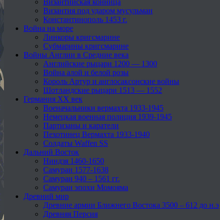
Византийская конница
Византия под ударом мусульман
Константинополь 1453 г.
Война на море
Линкоры кригсмарине
Субмарины кригсмарине
Войны Англии в Средние века
Английские рыцари 1200 — 1300
Война алой и белой розы
Король Артур и англосаксонские войны
Шотландские рыцари 1513 — 1552
Германия XX век
Военачальники вермахта 1933-1945
Немецкая военная полиция 1939-1945
Партизаны и каратели
Пехотинец Вермахта 1933-1940
Солдаты Waffen SS
Дальний Восток
Ниндзя 1460-1650
Самураи 1577-1638
Самураи 940 – 1561 гг.
Самураи эпохи Момояма
Древний мир
Древние армии Ближнего Востока 3500 – 612 до н.э
Древняя Персия