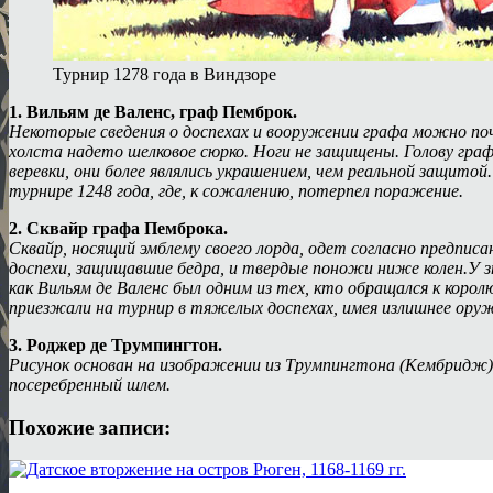
Турнир 1278 года в Виндзоре
1. Вильям де Валенс, граф Пемброк.
Некоторые сведения о доспехах и вооружении графа можно поче
холста надето шелковое сюрко. Ноги не защищены. Голову граф
веревки, они более являлись украшением, чем реальной защито
турнире 1248 года, где, к сожалению, потерпел поражение.
2. Сквайр графа Пемброка.
Сквайр, носящий эмблему своего лорда, одет согласно предписа
доспехи, защищавшие бедра, и твердые поножи ниже колен.У з
как Вильям де Валенс был одним из тех, кто обращался к кор
приезжали на турнир в тяжелых доспехах, имея излишнее ору
3. Роджер де Трумпингтон.
Рисунок основан на изображении из Трумпингтона (Кембридж),
посеребренный шлем.
Похожие записи: