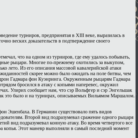
ведение турниров, предпринятая в XIII веке, выразилась в
точно веских доказательств в подтверждение своего
ечал, что на одном из турниров, где ему удалось побывать,
одные рыцари. Многие по-прежнему охотились за выкупом,
ько лето. Из его описания массовой кавалерийской атаки
еожиданностей скорее можно было ожидать на поле битвы, чем
скадрон Гадмара фон Куэнринга. Окруженным рыцарям Гадмара
 отрядом бросился в атаку с копьями наперевес, окружил
ечах. Улирих сообщает нам, что сэр Вольфгер и сэр Энгельшак
 как это было и на турнирах, описываемых Вильямом Маршалом.
фон Эшенбаха. В Германии существовало пять видов
ледователям. Второй вид подразумевал сражение одного рыцаря
ретий вид подразумевал конную атаку. Во время четвертого все
ра копья. Этот маневр выполняли в самый последний момент