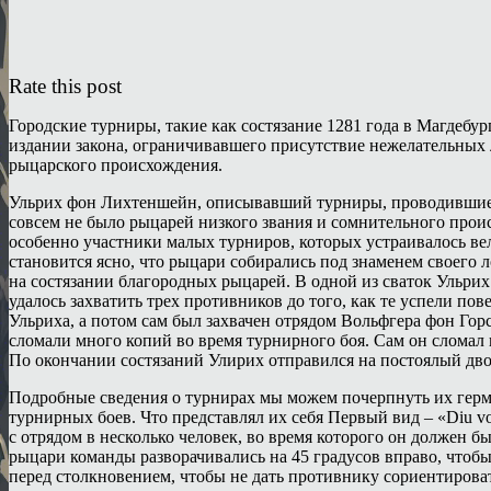
Rate this post
Городские турниры, такие как состязание 1281 года в Магдебур
издании закона, ограничивавшего присутствие нежелательных ли
рыцарского происхождения.
Ульрих фон Лихтеншейн, описывавший турниры, проводившиеся в
совсем не было рыцарей низкого звания и сомнительного про
особенно участники малых турниров, которых устраивалось вели
становится ясно, что рыцари собирались под знаменем своего 
на состязании благородных рыцарей. В одной из сваток Ульри
удалось захватить трех противников до того, как те успели по
Ульриха, а потом сам был захвачен отрядом Вольфгера фон Гор
сломали много копий во время турнирного боя. Сам он сломал
По окончании состязаний Улирих отправился на постоялый двор
Подробные сведения о турнирах мы можем почерпнуть их герм
турнирных боев. Что представлял их себя Первый вид – «Diu 
с отрядом в несколько человек, во время которого он должен бы
рыцари команды разворачивались на 45 градусов вправо, чтоб
перед столкновением, чтобы не дать противнику сориентирова