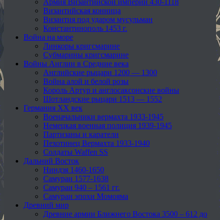
Армия Византийской империи 430-1118
Византийская конница
Византия под ударом мусульман
Константинополь 1453 г.
Война на море
Линкоры кригсмарине
Субмарины кригсмарине
Войны Англии в Средние века
Английские рыцари 1200 — 1300
Война алой и белой розы
Король Артур и англосаксонские войны
Шотландские рыцари 1513 — 1552
Германия XX век
Военачальники вермахта 1933-1945
Немецкая военная полиция 1939-1945
Партизаны и каратели
Пехотинец Вермахта 1933-1940
Солдаты Waffen SS
Дальний Восток
Ниндзя 1460-1650
Самураи 1577-1638
Самураи 940 – 1561 гг.
Самураи эпохи Момояма
Древний мир
Древние армии Ближнего Востока 3500 – 612 до