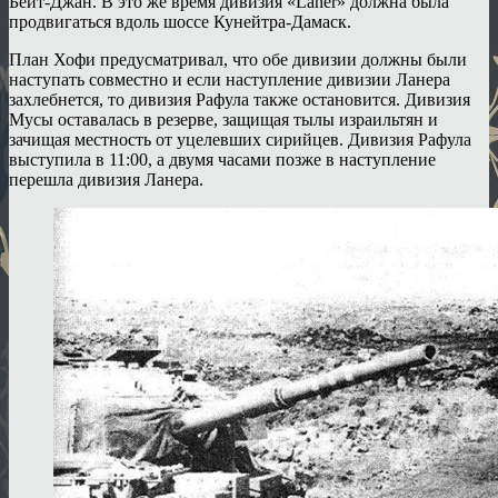
Бейт-Джан. В это же время дивизия «Laner» должна была
продвигаться вдоль шоссе Кунейтра-Дамаск.
План Хофи предусматривал, что обе дивизии должны были
наступать совместно и если наступление дивизии Ланера
захлебнется, то дивизия Рафула также остановится. Дивизия
Мусы оставалась в резерве, защищая тылы израильтян и
зачищая местность от уцелевших сирийцев. Дивизия Рафула
выступила в 11:00, а двумя часами позже в наступление
перешла дивизия Ланера.