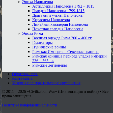
Эпоха Наполеона
Артиллерия Наполеона 1792 – 1815
Гвардия Наполеона 1799-1815
Драгуны и уланы Наполеона
Кирасиры Наполеона
Линейная кавалерия Наполеона
Почетная гвардия Наполеона
Эпоха Рима
Военная одежда Рима 200 – 400 гг
Гладиаторы
Пунические войны
Римская Империя – Северная граница
Римская конница периода упадка империи
236 – 565 г.г.
Римские легионеры
Обратная связь
Карта сайта
Условия пользовательского соглашения
© 2011 – 2026
«Civilization War» (Цивилизация и война) • Все
права защищены
Политика конфиденциальности