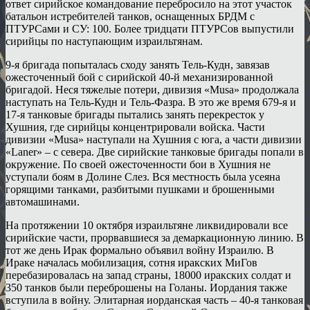
ответ сирийское командование перебросило на этот участок
батальон истребителей танков, оснащенных БРДМ с
ПТУРСами и СУ: 100. Более тридцати ПТУРСов выпустили
сирийцы по наступающим израильтянам.
9-я бригада попыталась сходу занять Тель-Кудн, завязав
ожесточенный бой с сирийской 40-й механизированной
бригадой. Неся тяжелые потери, дивизия «Musa» продолжала
наступать на Тель-Кудн и Тель-Фазра. В это же время 679-я и
17-я танковые бригады пытались занять перекресток у
Хушния, где сирийцы концентрировали войска. Части
дивизии «Musa» наступали на Хушния с юга, а части дивизии
«Laner» – с севера. Две сирийские танковые бригады попали в
окружение. По своей ожесточенности бои в Хушния не
уступали боям в Долине Слез. Вся местность была усеяна
горящими танками, разбитыми пушками и брошенными
автомашинами.
На протяжении 10 октября израильтяне ликвидировали все
сирийские части, прорвавшиеся за демаркационную линию. В
тот же день Ирак формально объявил войну Израилю. В
Ираке началась мобилизация, сотня иракских МиГов
перебазировалась на запад страны, 18000 иракских солдат и
350 танков были переброшены на Голаны. Иордания также
вступила в войну. Элитарная иорданская часть – 40-я танковая