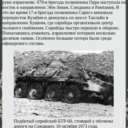
руки израильтян. 679-я бригада полковника Орра наступала на
восток в направлении Эйн-Зиван, Синдиана и Рамтания, В
это же время 17-я бригада полковника Сарига миновала
перекресток Кузабия и двинулась по шоссе Таплайн в
направлении Хушния, где сирийцы организовали центр
тылового снабжения. Сирийцы быстро перешли к обороне.
Попытавшись атаковать, израильтяне потеряли несколько
десятков танков. Особенно большие потери были среди
офицерского состава.
Подбитый сирийский БТР-60, стоящий у обочины
дороги на Синдиану, 10 октября 1973 года.