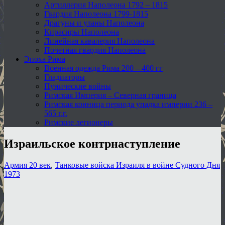
Артиллерия Наполеона 1792 – 1815
Гвардия Наполеона 1799-1815
Драгуны и уланы Наполеона
Кирасиры Наполеона
Линейная кавалерия Наполеона
Почетная гвардия Наполеона
Эпоха Рима
Военная одежда Рима 200 – 400 гг
Гладиаторы
Пунические войны
Римская Империя – Северная граница
Римская конница периода упадка империи 236 –
565 г.г.
Римские легионеры
Израильское контрнаступление
Армия 20 век
,
Танковые войска Израиля в войне Судного Дня
1973