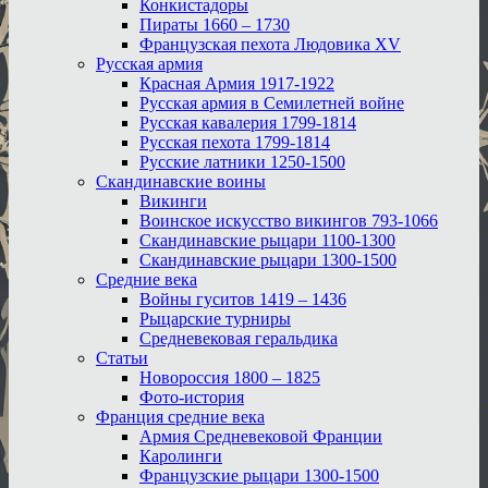
Конкистадоры
Пираты 1660 – 1730
Французская пехота Людовика XV
Русская армия
Красная Армия 1917-1922
Русская армия в Семилетней войне
Русская кавалерия 1799-1814
Русская пехота 1799-1814
Русские латники 1250-1500
Скандинавские воины
Викинги
Воинское искусство викингов 793-1066
Скандинавские рыцари 1100-1300
Скандинавские рыцари 1300-1500
Средние века
Войны гуситов 1419 – 1436
Рыцарские турниры
Средневековая геральдика
Статьи
Новороссия 1800 – 1825
Фото-история
Франция средние века
Армия Средневековой Франции
Каролинги
Французские рыцари 1300-1500