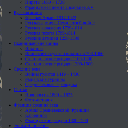
Пираты 1660 – 1730
Французская пехота Людовика XV
Русская армия
Красная Армия 1917-1922
Русская армия в Семилетней войне
Русская кавалерия 1799-1814
Русская пехота 1799-1814
Русские латники 1250-1500
Скандинавские воины
Викинги
Воинское искусство викингов 793-1066
Скандинавские рыцари 1100-1300
Скандинавские рыцари 1300-1500
Средние века
Войны гуситов 1419 – 1436
Рыцарские турниры
Средневековая геральдика
Статьи
Новороссия 1800 – 1825
Фото-история
Франция средние века
Армия Средневековой Франции
Каролинги
Французские рыцари 1300-1500
Эпоха Наполеона