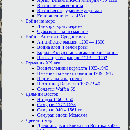
Армия Византийской империи 430-1118
Византийская конница
Византия под ударом мусульман
Константинополь 1453 г.
Война на море
Линкоры кригсмарине
Субмарины кригсмарине
Войны Англии в Средние века
Английские рыцари 1200 — 1300
Война алой и белой розы
Король Артур и англосаксонские войны
Шотландские рыцари 1513 — 1552
Германия XX век
Военачальники вермахта 1933-1945
Немецкая военная полиция 1939-1945
Партизаны и каратели
Пехотинец Вермахта 1933-1940
Солдаты Waffen SS
Дальний Восток
Ниндзя 1460-1650
Самураи 1577-1638
Самураи 940 – 1561 гг.
Самураи эпохи Момояма
Древний мир
Древние армии Ближнего Востока 3500 –