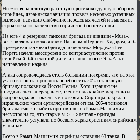
Несмотря на плотную ракетную противовоздушную оборону
сирийцев, израильская авиация провела несколько успешных
вылетов, нарушив снабжение передовых частей и выведя из
строя большое количество сирийской бронетехники.
На юге 4-я резервная танковая бригада из дивизии «Musa»,
возглавляемая полковником Яаковом «Перцем» Хадаром, и 9-
я резервная танковая бригада полковника Мордехая Бен-
Пората начали массированное контрнаступление против
сирийской 9-й пехотной дивизии вдоль шоссе Эль-Аль в
направлении Рафида.
Атака сопровождалась столь большими потерями, что на этот
участок фронта пришлось перебросить 205-ю танковую
бригаду полковника Йосси Пеледа. Хотя израильтяне
продвигались вперед, наступление шло крайне медленно и
сопровождалось тяжелыми потерями. Сирийцы накрыли
израильские части артиллерийским огнем. 205-я танковая
бригада смогла выбить противника из Рамат-Магшимим,
несмотря на то, что старые М-51 «Sherman» бригады
значительно уступали по боевым характеристикам сирийским
машинам.
Всего в Рамат-Магшимим сирийцы оставили 63 танка, В