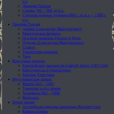
н.э
Древняя Персия
Скифы 700 – 304 до н.э.
Степные конные лучники 600 г. до н.э. – 1300 г.
н.э.
Древняя Греция
Армия Александра Македонского
Македонская фаланга
Осадные машины Греции и Рима
Походы Александра Македонского
Спарта
Тарентская конница
Троя
Крестовые походы
Европейские рыцари на Святой Земле 1187-1344
Крестоносцы в Прибалтике
Рыцари Христовы
Мусульманские армии
Мавры 643 – 1492
Тамерлан и его армия
Халифаты 862 – 1098
Янычары
Новое время
Английская тяжелая кавалерия Веллингтона
Конкистадоры