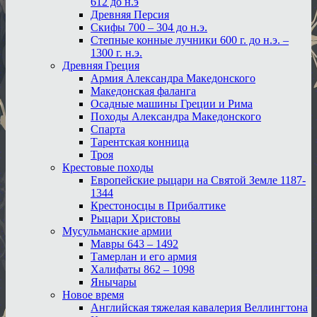
612 до н.э
Древняя Персия
Скифы 700 – 304 до н.э.
Степные конные лучники 600 г. до н.э. –
1300 г. н.э.
Древняя Греция
Армия Александра Македонского
Македонская фаланга
Осадные машины Греции и Рима
Походы Александра Македонского
Спарта
Тарентская конница
Троя
Крестовые походы
Европейские рыцари на Святой Земле 1187-
1344
Крестоносцы в Прибалтике
Рыцари Христовы
Мусульманские армии
Мавры 643 – 1492
Тамерлан и его армия
Халифаты 862 – 1098
Янычары
Новое время
Английская тяжелая кавалерия Веллингтона