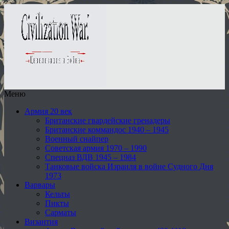
Меню
Армия 20 век
Британские гвардейские гренадеры
Британские коммандос 1940 – 1945
Военный снайпер
Советская армия 1970 – 1990
Спецназ ВДВ 1945 – 1984
Танковые войска Израиля в войне Судного Дня
1973
Варвары
Кельты
Пикты
Сарматы
Византия