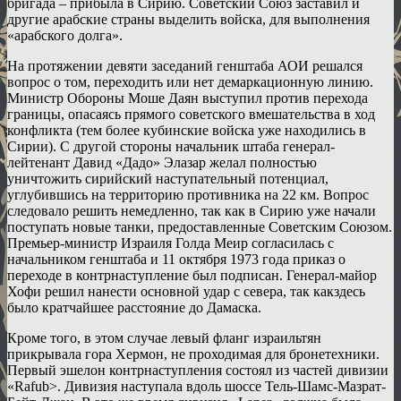
бригада – прибыла в Сирию. Советский Союз заставил и
другие арабские страны выделить войска, для выполнения
«арабского долга».
На протяжении девяти заседаний генштаба АОИ решался
вопрос о том, переходить или нет демаркационную линию.
Министр Обороны Моше Даян выступил против перехода
границы, опасаясь прямого советского вмешательства в ход
конфликта (тем более кубинские войска уже находились в
Сирии). С другой стороны начальник штаба генерал-
лейтенант Давид «Дадо» Элазар желал полностью
уничтожить сирийский наступательный потенциал,
углубившись на территорию противника на 22 км. Вопрос
следовало решить немедленно, так как в Сирию уже начали
поступать новые танки, предоставленные Советским Союзом.
Премьер-министр Израиля Голда Меир согласилась с
начальником генштаба и 11 октября 1973 года приказ о
переходе в контрнаступление был подписан. Генерал-майор
Хофи решил нанести основной удар с севера, так какздесь
было кратчайшее расстояние до Дамаска.
Кроме того, в этом случае левый фланг израильтян
прикрывала гора Хермон, не проходимая для бронетехники.
Первый эшелон контрнаступления состоял из частей дивизии
«Rafub>. Дивизия наступала вдоль шоссе Тель-Шамс-Мазрат-