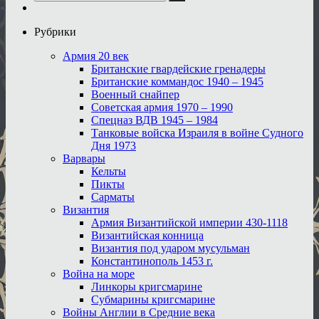
Рубрики
Армия 20 век
Британские гвардейские гренадеры
Британские коммандос 1940 – 1945
Военный снайпер
Советская армия 1970 – 1990
Спецназ ВДВ 1945 – 1984
Танковые войска Израиля в войне Судного
Дня 1973
Варвары
Кельты
Пикты
Сарматы
Византия
Армия Византийской империи 430-1118
Византийская конница
Византия под ударом мусульман
Константинополь 1453 г.
Война на море
Линкоры кригсмарине
Субмарины кригсмарине
Войны Англии в Средние века