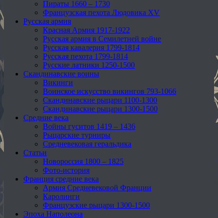
Пираты 1660 – 1730
Французская пехота Людовика XV
Русская армия
Красная Армия 1917-1922
Русская армия в Семилетней войне
Русская кавалерия 1799-1814
Русская пехота 1799-1814
Русские латники 1250-1500
Скандинавские воины
Викинги
Воинское искусство викингов 793-1066
Скандинавские рыцари 1100-1300
Скандинавские рыцари 1300-1500
Средние века
Войны гуситов 1419 – 1436
Рыцарские турниры
Средневековая геральдика
Статьи
Новороссия 1800 – 1825
Фото-история
Франция средние века
Армия Средневековой Франции
Каролинги
Французские рыцари 1300-1500
Эпоха Наполеона