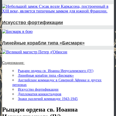
Искусство фортификации
Линейные корабли типа «Бисмарк»
Содержание:
Рыцари ордена св. Иоанна Иерусалимского (IV)
Линейные корабли типа «Бисмарк»
Английские коммандос в Северной Африке и других
регионах
Искусство фортификации
Дипломатия конкистадоров
Знаки различий коммандос 1943-1945
Рыцари ордена св. Иоанна