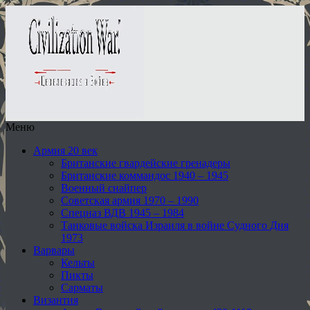
Меню
Армия 20 век
Британские гвардейские гренадеры
Британские коммандос 1940 – 1945
Военный снайпер
Советская армия 1970 – 1990
Спецназ ВДВ 1945 – 1984
Танковые войска Израиля в войне Судного Дня
1973
Варвары
Кельты
Пикты
Сарматы
Византия