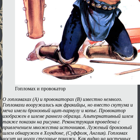
Гопломах и провокатор
О гопломахах (A) и провокаторах (B) известно немного.
Гопломахи вооружались как фракийцы, но вместо скутума и
меча имели бронзовый щит-пармулу и копье. Провокатор
изображен в шлеме раннего образца. Альтернативный шлем
также показан на рисунке. Реконструкция проведена с
привлечением множества источников. Луженый бронзовый
шлем обнаружен в Хоукдоне, (Суффолк, Англия). Гопломах
носит на ногах стеганые поножи. Как видно на настенных