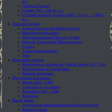
н.э
Древняя Персия
Скифы 700 – 304 до н.э.
Степные конные лучники 600 г. до н.э. – 1300 г.
н.э.
Древняя Греция
Армия Александра Македонского
Македонская фаланга
Осадные машины Греции и Рима
Походы Александра Македонского
Спарта
Тарентская конница
Троя
Крестовые походы
Европейские рыцари на Святой Земле 1187-1344
Крестоносцы в Прибалтике
Рыцари Христовы
Мусульманские армии
Мавры 643 – 1492
Тамерлан и его армия
Халифаты 862 – 1098
Янычары
Новое время
Английская тяжелая кавалерия Веллингтона
Конкистадоры