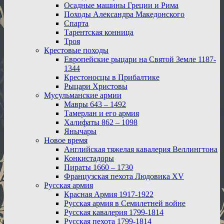
Осадные машины Греции и Рима
Походы Александра Македонского
Спарта
Тарентская конница
Троя
Крестовые походы
Европейские рыцари на Святой Земле 1187-
1344
Крестоносцы в Прибалтике
Рыцари Христовы
Мусульманские армии
Мавры 643 – 1492
Тамерлан и его армия
Халифаты 862 – 1098
Янычары
Новое время
Английская тяжелая кавалерия Веллингтона
Конкистадоры
Пираты 1660 – 1730
Французская пехота Людовика XV
Русская армия
Красная Армия 1917-1922
Русская армия в Семилетней войне
Русская кавалерия 1799-1814
Русская пехота 1799-1814