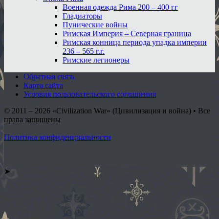
Военная одежда Рима 200 – 400 гг
Гладиаторы
Пунические войны
Римская Империя – Северная граница
Римская конница периода упадка империи
236 – 565 г.г.
Римские легионеры
Обратная связь
Карта сайта
Условия пользовательского соглашения
© 2011 – 2026
«Civilization War» (Цивилизация и война) • Все
права защищены
Политика конфиденциальности
➤