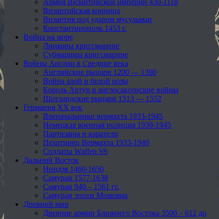
Армия Византийской империи 430-1118
Византийская конница
Византия под ударом мусульман
Константинополь 1453 г.
Война на море
Линкоры кригсмарине
Субмарины кригсмарине
Войны Англии в Средние века
Английские рыцари 1200 — 1300
Война алой и белой розы
Король Артур и англосаксонские войны
Шотландские рыцари 1513 — 1552
Германия XX век
Военачальники вермахта 1933-1945
Немецкая военная полиция 1939-1945
Партизаны и каратели
Пехотинец Вермахта 1933-1940
Солдаты Waffen SS
Дальний Восток
Ниндзя 1460-1650
Самураи 1577-1638
Самураи 940 – 1561 гг.
Самураи эпохи Момояма
Древний мир
Древние армии Ближнего Востока 3500 – 612 до