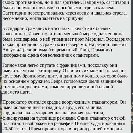
своих противников, но и для зрителей. Например, саггитарии
были вооружены луками, способными стрелять далеко.
Саггитарии перестреливались через арену, и шальная стрела,
несомненно, могла залететь на трибуны.
Эссидарии сражались на эссидах – кельтских боевых
колесницах. Известно, что по меньшей мере одна женщина
была эссидарием, о ней упоминает поэт Марциал. Эссидариям
также приходилось сражаться со зверями. На резной чаше из
Августа-Тревирорума (современный Трир, Германия)
изображена сцена боя колесничих с пантерами.
Гопломахов легко спутать с фракийцами, поскольку они
имели такую же экипировку. Отличить их можно только по
круглому бронзовому щиту и длинному копью, которое было
их основным оружием. Бедра гопломахов были защищены
стегаными доспехами, компенсирующими небольшой
диаметр щита.
Провокатор считался средне вооруженным гладиатором. Он
имел большой щит и гладий, а грудь его защищал
кардиофилакс – укороченная нагрудная пластина,
фиксируемая на туловище ремнями. Один гладиатор с такой
пластиной изображен на рельефе в Помпеях, датированным
20-50 гг. н.э. Шлем провокатора в период ранней империи