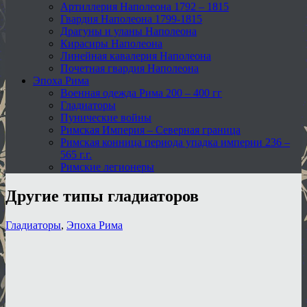
Артиллерия Наполеона 1792 – 1815
Гвардия Наполеона 1799-1815
Драгуны и уланы Наполеона
Кирасиры Наполеона
Линейная кавалерия Наполеона
Почетная гвардия Наполеона
Эпоха Рима
Военная одежда Рима 200 – 400 гг
Гладиаторы
Пунические войны
Римская Империя – Северная граница
Римская конница периода упадка империи 236 –
565 г.г.
Римские легионеры
Другие типы гладиаторов
Гладиаторы
,
Эпоха Рима