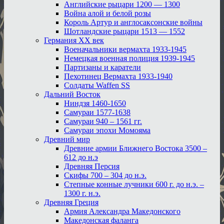
Английские рыцари 1200 — 1300
Война алой и белой розы
Король Артур и англосаксонские войны
Шотландские рыцари 1513 — 1552
Германия XX век
Военачальники вермахта 1933-1945
Немецкая военная полиция 1939-1945
Партизаны и каратели
Пехотинец Вермахта 1933-1940
Солдаты Waffen SS
Дальний Восток
Ниндзя 1460-1650
Самураи 1577-1638
Самураи 940 – 1561 гг.
Самураи эпохи Момояма
Древний мир
Древние армии Ближнего Востока 3500 –
612 до н.э
Древняя Персия
Скифы 700 – 304 до н.э.
Степные конные лучники 600 г. до н.э. –
1300 г. н.э.
Древняя Греция
Армия Александра Македонского
Македонская фаланга