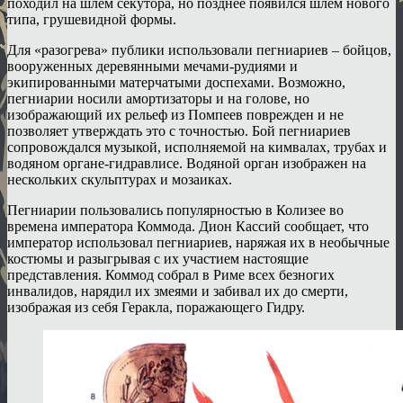
походил на шлем секутора, но позднее появился шлем нового
типа, грушевидной формы.
Для «разогрева» публики использовали пегниариев – бойцов,
вооруженных деревянными мечами-рудиями и
экипированными матерчатыми доспехами. Возможно,
пегниарии носили амортизаторы и на голове, но
изображающий их рельеф из Помпеев поврежден и не
позволяет утверждать это с точностью. Бой пегниариев
сопровождался музыкой, исполняемой на кимвалах, трубах и
водяном органе-гидравлисе. Водяной орган изображен на
нескольких скульптурах и мозаиках.
Пегниарии пользовались популярностью в Колизее во
времена императора Коммода. Дион Кассий сообщает, что
император использовал пегниариев, наряжая их в необычные
костюмы и разыгрывая с их участием настоящие
представления. Коммод собрал в Риме всех безногих
инвалидов, нарядил их змеями и забивал их до смерти,
изображая из себя Геракла, поражающего Гидру.