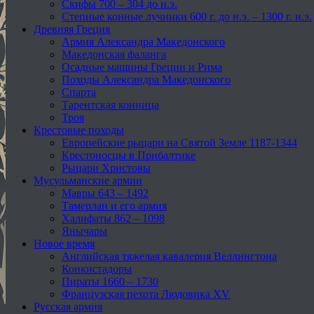
Скифы 700 – 304 до н.э.
Степные конные лучники 600 г. до н.э. – 1300 г. н.э.
Древняя Греция
Армия Александра Македонского
Македонская фаланга
Осадные машины Греции и Рима
Походы Александра Македонского
Спарта
Тарентская конница
Троя
Крестовые походы
Европейские рыцари на Святой Земле 1187-1344
Крестоносцы в Прибалтике
Рыцари Христовы
Мусульманские армии
Мавры 643 – 1492
Тамерлан и его армия
Халифаты 862 – 1098
Янычары
Новое время
Английская тяжелая кавалерия Веллингтона
Конкистадоры
Пираты 1660 – 1730
Французская пехота Людовика XV
Русская армия