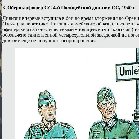
3.
Обершарфюрер СС 4-й Полицейской дивизии СС, 1940 г.
Дивизия впервые вступила в бои во время вторжения во Франц
(Tresse) на воротнике. Петлицы армейского образца, просветы
офицерским галуном и зелеными «полицейскими» кантами (позж
обозначено единственной четырехугольной звездочкой на погон
дивизии еще не получили распространения.