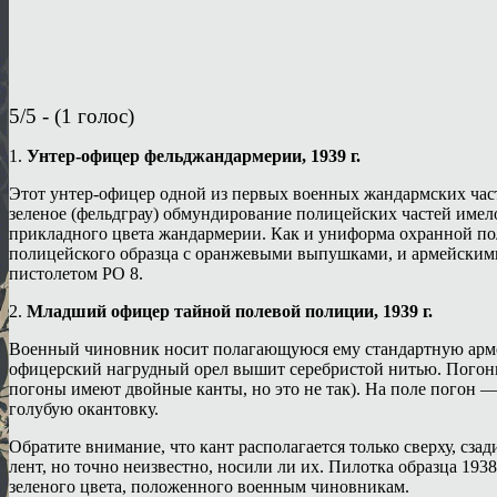
5/5 - (1 голос)
1.
Унтер-офицер фельджандармерии, 1939 г.
Этот унтер-офицер одной из первых военных жандармских час
зеленое (фельдграу) обмундирование полицейских частей имел
прикладного цвета жандармерии. Как и униформа охранной по
полицейского образца с оранжевыми выпушками, и армейскими
пистолетом РO 8.
2.
Младший офицер тайной полевой полиции, 1939 г.
Военный чиновник носит полагающуюся ему стандартную армейс
офицерский нагрудный орел вышит серебристой нитью. Погоны и
погоны имеют двойные канты, но это не так). На поле погон 
голубую окантовку.
Обратите внимание, что кант располагается только сверху, сз
лент, но точно неизвестно, носили ли их. Пилотка образца 1
зеленого цвета, положенного военным чиновникам.