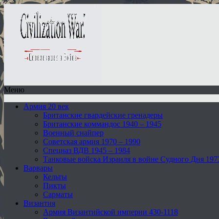
Меню
Армия 20 век
Британские гвардейские гренадеры
Британские коммандос 1940 – 1945
Военный снайпер
Советская армия 1970 – 1990
Спецназ ВДВ 1945 – 1984
Танковые войска Израиля в войне Судного Дня 197
Варвары
Кельты
Пикты
Сарматы
Византия
Армия Византийской империи 430-1118