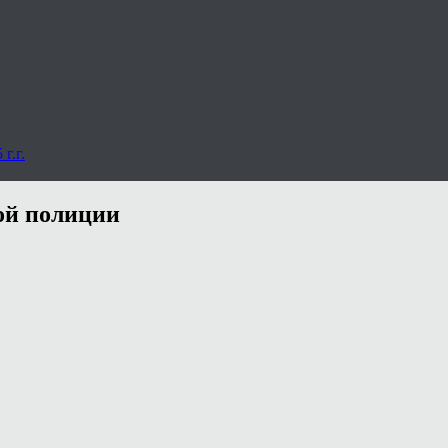
г.г.
ой полиции