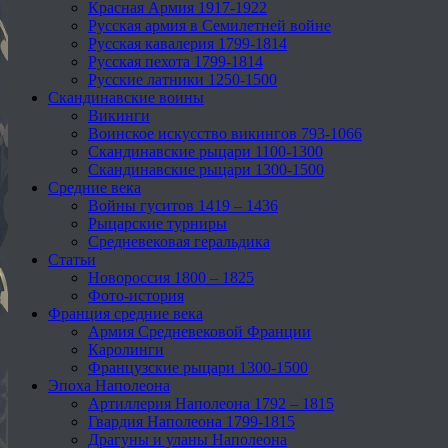
Красная Армия 1917-1922
Русская армия в Семилетней войне
Русская кавалерия 1799-1814
Русская пехота 1799-1814
Русские латники 1250-1500
Скандинавские воины
Викинги
Воинское искусство викингов 793-1066
Скандинавские рыцари 1100-1300
Скандинавские рыцари 1300-1500
Средние века
Войны гуситов 1419 – 1436
Рыцарские турниры
Средневековая геральдика
Статьи
Новороссия 1800 – 1825
Фото-история
Франция средние века
Армия Средневековой Франции
Каролинги
Французские рыцари 1300-1500
Эпоха Наполеона
Артиллерия Наполеона 1792 – 1815
Гвардия Наполеона 1799-1815
Драгуны и уланы Наполеона