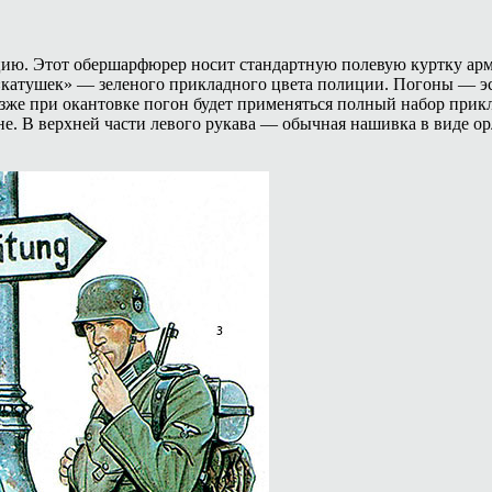
ию. Этот обершарфюрер носит стандартную полевую куртку арме
 «катушек» — зеленого прикладного цвета полиции. Погоны — эс
е при окантовке погон будет применяться полный набор прикла
е. В верхней части левого рукава — обычная нашивка в виде орл