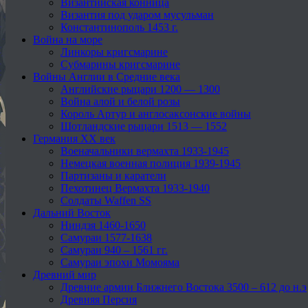
Византийская конница
Византия под ударом мусульман
Константинополь 1453 г.
Война на море
Линкоры кригсмарине
Субмарины кригсмарине
Войны Англии в Средние века
Английские рыцари 1200 — 1300
Война алой и белой розы
Король Артур и англосаксонские войны
Шотландские рыцари 1513 — 1552
Германия XX век
Военачальники вермахта 1933-1945
Немецкая военная полиция 1939-1945
Партизаны и каратели
Пехотинец Вермахта 1933-1940
Солдаты Waffen SS
Дальний Восток
Ниндзя 1460-1650
Самураи 1577-1638
Самураи 940 – 1561 гг.
Самураи эпохи Момояма
Древний мир
Древние армии Ближнего Востока 3500 – 612 до н.э
Древняя Персия