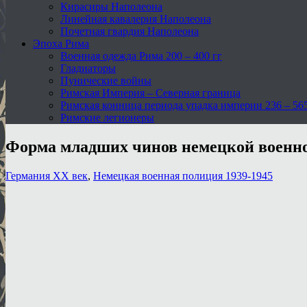
Кирасиры Наполеона
Линейная кавалерия Наполеона
Почетная гвардия Наполеона
Эпоха Рима
Военная одежда Рима 200 – 400 гг
Гладиаторы
Пунические войны
Римская Империя – Северная граница
Римская конница периода упадка империи 236 – 565 
Римские легионеры
Форма младших чинов немецкой военн
Германия XX век
,
Немецкая военная полиция 1939-1945