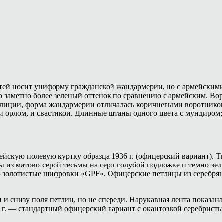
тей носит униформу гражданской жандармерии, но с армейскими 
о заметно более зеленый оттенок по сравнению с армейским. Во
лиции, форма жандармерии отличалась коричневыми воротником
 орлом, и свастикой. Длинные штаны одного цвета с мундиром;
кую полевую куртку образца 1936 г. (офицерский вариант). Тка
з матово-серой тесьмы на серо-голубой подложке и темно-зелен
— золотистые шифровки «GPF». Офицерские петлицы из серебряно
ади и снизу поля петлиц, но не спереди. Нарукавная лента пока
938 г. — стандартный офицерский вариант с окантовкой серебри