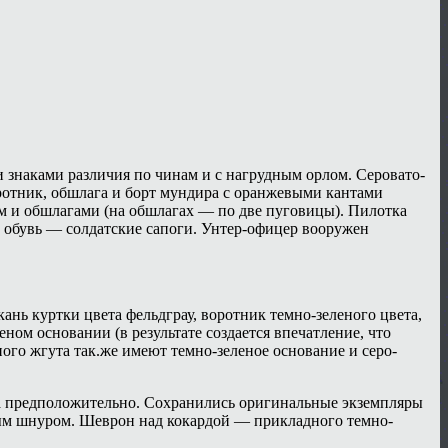
знаками различия по чинам и с нагрудным орлом. Серовато-
ротник, обшлага и борт мундира с оранжевыми кантами
 и обшлагами (на обшлагах — по две пуговицы). Пилотка
 обувь — солдатские сапоги. Унтер-офицер вооружен
нь куртки цвета фельдграу, воротник темно-зеленого цвета,
ом основании (в результате создается впечатление, что
го жгута так.же имеют темно-зеленое основание и серо-
зана предположительно. Сохранились оригинальные экземпляры
стым шнуром. Шеврон над кокардой — прикладного темно-