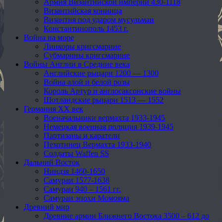
Армия Византийской империи 430-1118
Византийская конница
Византия под ударом мусульман
Константинополь 1453 г.
Война на море
Линкоры кригсмарине
Субмарины кригсмарине
Войны Англии в Средние века
Английские рыцари 1200 — 1300
Война алой и белой розы
Король Артур и англосаксонские войны
Шотландские рыцари 1513 — 1552
Германия XX век
Военачальники вермахта 1933-1945
Немецкая военная полиция 1939-1945
Партизаны и каратели
Пехотинец Вермахта 1933-1940
Солдаты Waffen SS
Дальний Восток
Ниндзя 1460-1650
Самураи 1577-1638
Самураи 940 – 1561 гг.
Самураи эпохи Момояма
Древний мир
Древние армии Ближнего Востока 3500 – 612 до