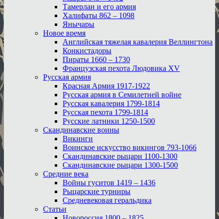
Тамерлан и его армия
Халифаты 862 – 1098
Янычары
Новое время
Английская тяжелая кавалерия Веллингтона
Конкистадоры
Пираты 1660 – 1730
Французская пехота Людовика XV
Русская армия
Красная Армия 1917-1922
Русская армия в Семилетней войне
Русская кавалерия 1799-1814
Русская пехота 1799-1814
Русские латники 1250-1500
Скандинавские воины
Викинги
Воинское искусство викингов 793-1066
Скандинавские рыцари 1100-1300
Скандинавские рыцари 1300-1500
Средние века
Войны гуситов 1419 – 1436
Рыцарские турниры
Средневековая геральдика
Статьи
Новороссия 1800 – 1825