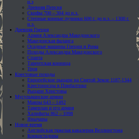
н.э
Древняя Персия
Скифы 700 – 304 до н.э.
Степные конные лучники 600 г. до н.э. – 1300 г.
н.э.
Древняя Греция
Армия Александра Македонского
Македонская фаланга
Осадные машины Греции и Рима
Походы Александра Македонского
Спарта
Тарентская конница
Троя
Крестовые походы
Европейские рыцари на Святой Земле 1187-1344
Крестоносцы в Прибалтике
Рыцари Христовы
Мусульманские армии
Мавры 643 – 1492
Тамерлан и его армия
Халифаты 862 – 1098
Янычары
Новое время
Английская тяжелая кавалерия Веллингтона
Конкистадоры