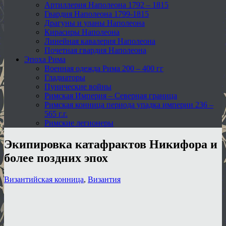
Артиллерия Наполеона 1792 – 1815
Гвардия Наполеона 1799-1815
Драгуны и уланы Наполеона
Кирасиры Наполеона
Линейная кавалерия Наполеона
Почетная гвардия Наполеона
Эпоха Рима
Военная одежда Рима 200 – 400 гг
Гладиаторы
Пунические войны
Римская Империя – Северная граница
Римская конница периода упадка империи 236 –
565 г.г.
Римские легионеры
Экипировка катафрактов Никифора и
более поздних эпох
Византийская конница
,
Византия