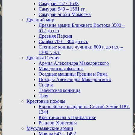
Самураи 1577-1638
Самураи 940 – 1561 гг.
Самураи эпохи Момояма
Древний мир
Древние армии Ближнего Востока 3500 –
612 до н.э
Древняя Персия
Скифы 700 – 304 до н.э.
Степные конные лучники 600 г. до н.э. –
1300 г. н.э.
Древняя Греция
Армия Александра Македонского
Македонская фаланга
Осадные машины Греции и Рима
Походы Александра Македонского
Спарта
Тарентская конница
Троя
Крестовые походы
Европейские рыцари на Святой Земле 1187-
1344
Крестоносцы в Прибалтике
Рыцари Христовы
Мусульманские армии
Мавры 643 – 1492