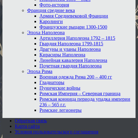
Фото-история
Франция средние века
Армия Средневековой Франции
Каролинги
Французские рыцари 1300-1500
Эпоха Наполеона
Артиллерия Наполеона 1792 – 1815
Гвардия Наполеона 1799-1815
Драгуны и уланы Наполеона
Кирасиры Наполеона
Линейная кавалерия Наполеона
Почетная гвардия Наполеона
Эпоха Рима
Военная одежда Рима 200 – 400 гг
Гладиаторы
Пунические войны
Римская Империя – Северная граница
Римская конница периода упадка империи
236 – 565 г.г.
Римские легионеры
Обратная связь
Карта сайта
Условия пользовательского соглашения