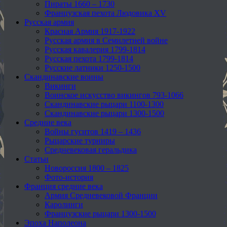
Пираты 1660 – 1730
Французская пехота Людовика XV
Русская армия
Красная Армия 1917-1922
Русская армия в Семилетней войне
Русская кавалерия 1799-1814
Русская пехота 1799-1814
Русские латники 1250-1500
Скандинавские воины
Викинги
Воинское искусство викингов 793-1066
Скандинавские рыцари 1100-1300
Скандинавские рыцари 1300-1500
Средние века
Войны гуситов 1419 – 1436
Рыцарские турниры
Средневековая геральдика
Статьи
Новороссия 1800 – 1825
Фото-история
Франция средние века
Армия Средневековой Франции
Каролинги
Французские рыцари 1300-1500
Эпоха Наполеона