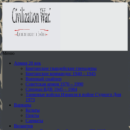
Меню
Армия 20 век
Британские гвардейские гренадеры
Британские коммандос 1940 – 1945
Военный снайпер
Советская армия 1970 – 1990
Спецназ ВДВ 1945 – 1984
Танковые войска Израиля в войне Судного Дня
1973
Варвары
Кельты
Пикты
Сарматы
Византия