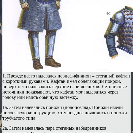
1. Прежде всего надевался перисфифидион – стеганый кафтан
с короткими рукавами. Кафтан имел облегающий покрой,
поверх него надевались верхние слои доспехов. Летописные
источники показывают, что кафтан мог надеваться через
голову или иметь обычную застежку.
1а. Затем надевались поножи (подопселла). Поножи имели
полосчатую конструкцию, хотя позднее появились и поножи
трубчатого типа.
2а. Затем надевалась пара стеганых набедренников