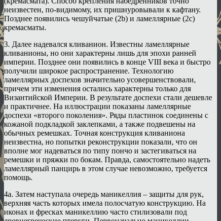
(кремасмата). Способ крепления набедренников точно
неизвестен, по-видимому, их пришнуровывали к кафтану.
Позднее появились чешуйчатые (2b) и ламеллярные (2c)
кремасматы.
3. Далее надевался кливанион. Известны ламеллярные
кливанионы, но они характерны лишь для эпохи ранней
империи. Позднее они появились в конце VIII века и быстро
получили широкое распространение. Технологию
ламеллярных доспехов значительно усовершенствовали,
причем эти изменения остались характерны только для
Византийской Империи. В результате доспехи стали дешевле
и практичнее. На иллюстрации показаны ламеллярные
доспехи «второго поколения». Ряды пластинок соединены с
кожаной подкладкой заклепками, а также подвешены на
обычных ремешках. Точная конструкция кливаниона
неизвестна, но попытки реконструкции показали, что он
вполне мог надеваться по типу пончо и застегиваться на
ремешки и пряжки по бокам. Правда, самостоятельно надеть
ламеллярный панцирь в этом случае невозможно, требуется
помощь.
4a. Затем наступала очередь маникеллия – защиты для рук,
верхняя часть которых имела полосчатую конструкцию. На
иконах и фресках маникеллию часто стилизовали под
древнегреческие птеруги. Первоначально маникеллии