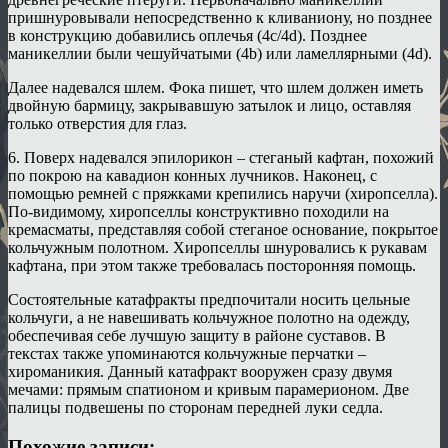
пришнуровывали непосредственно к кливаниону, но позднее
в конструкцию добавились оплечья (4c/4d). Позднее
маникеллии были чешуйчатыми (4b) или ламеллярными (4d).
Далее надевался шлем. Фока пишет, что шлем должен иметь
двойную бармицу, закрывавшую затылок и лицо, оставляя
только отверстия для глаз.
6. Поверх надевался эпилорикон – стеганый кафтан, похожий
по покрою на кавадион конных лучников. Наконец, с
помощью ремней с пряжками крепились наручи (хиропселла).
По-видимому, хиропселлы конструктивно походили на
кремасматы, представляя собой стеганое основание, покрытое
кольчужным полотном. Хиропселлы шнуровались к рукавам
кафтана, при этом также требовалась посторонняя помощь.
Состоятельные катафракты предпочитали носить цельные
кольчуги, а не навешивать кольчужное полотно на одежду,
обеспечивая себе лучшую защиту в районе суставов. В
текстах также упоминаются кольчужные перчатки –
хироманикия. Данный катафракт вооружен сразу двумя
мечами: прямым спатионом и кривым парамерионом. Две
палицы подвешены по сторонам передней луки седла.
Похожие записи: