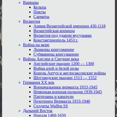
Варвары
Кельты
Пикты
Сарматы
Византия
Армия Византийской империи 430-1118
Византийская конница
Византия под ударом мусульман
Константинополь 1453 г.
Война на море
Линкоры кригсмарине
Субмарины кригсмарине
Войны Англии в Средние века
Английские рыцари 1200 — 1300
Война алой и белой розы
Король Артур и англосаксонские войны
Шотландские рыцари 1513 — 1552
Германия XX век
Военачальники вермахта 1933-1945
Немецкая военная полиция 1939-1945
Партизаны и каратели
Пехотинец Вермахта 1933-1940
Солдаты Waffen SS
Дальний Восток
Ниндзя 1460-1650