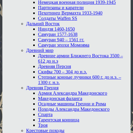
Немецкая военная полиция 1939-1945
Партизаны и каратели
Пехотинец Вермахта 1933-1940
Солдаты Waffen SS
Дальний Восток
Ниндзя 1460-1650
Самураи 1577-1638
Самураи 940 – 1561 гг.
Самураи эпохи Момояма
Древний мир
Древние армии Ближнего Востока 3500 –
612 до н.э
Древняя Персия
Скифы 700 – 304 до н.э.
Степные конные лучники 600 г. до н.э. –
1300 г. н.э.
Древняя Греция
Армия Александра Македонского
Македонская фаланга
Осадные машины Греции и Рима
Походы Александра Македонского
Спарта
Тарентская конница
Троя
Крестовые походы