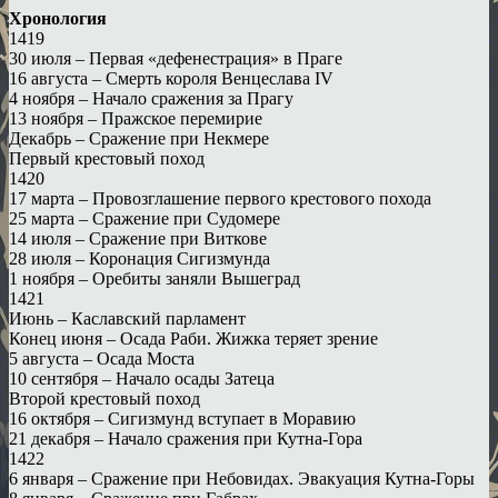
Хронология
1419
30 июля – Первая «дефенестрация» в Праге
16 августа – Смерть короля Венцеслава IV
4 ноября – Начало сражения за Прагу
13 ноября – Пражское перемирие
Декабрь – Сражение при Некмере
Первый крестовый поход
1420
17 марта – Провозглашение первого крестового похода
25 марта – Сражение при Судомере
14 июля – Сражение при Виткове
28 июля – Коронация Сигизмунда
1 ноября – Оребиты заняли Вышеград
1421
Июнь – Каславский парламент
Конец июня – Осада Раби. Жижка теряет зрение
5 августа – Осада Моста
10 сентября – Начало осады Затеца
Второй крестовый поход
16 октября – Сигизмунд вступает в Моравию
21 декабря – Начало сражения при Кутна-Гора
1422
6 января – Сражение при Небовидах. Эвакуация Кутна-Горы