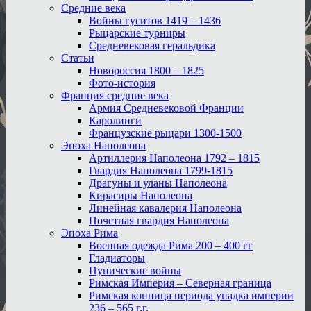
Средние века
Войны гуситов 1419 – 1436
Рыцарские турниры
Средневековая геральдика
Статьи
Новороссия 1800 – 1825
Фото-история
Франция средние века
Армия Средневековой Франции
Каролинги
Французские рыцари 1300-1500
Эпоха Наполеона
Артиллерия Наполеона 1792 – 1815
Гвардия Наполеона 1799-1815
Драгуны и уланы Наполеона
Кирасиры Наполеона
Линейная кавалерия Наполеона
Почетная гвардия Наполеона
Эпоха Рима
Военная одежда Рима 200 – 400 гг
Гладиаторы
Пунические войны
Римская Империя – Северная граница
Римская конница периода упадка империи
236 – 565 г.г.