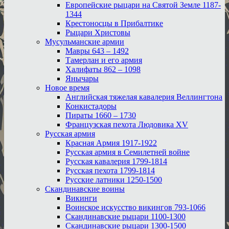
Европейские рыцари на Святой Земле 1187-
1344
Крестоносцы в Прибалтике
Рыцари Христовы
Мусульманские армии
Мавры 643 – 1492
Тамерлан и его армия
Халифаты 862 – 1098
Янычары
Новое время
Английская тяжелая кавалерия Веллингтона
Конкистадоры
Пираты 1660 – 1730
Французская пехота Людовика XV
Русская армия
Красная Армия 1917-1922
Русская армия в Семилетней войне
Русская кавалерия 1799-1814
Русская пехота 1799-1814
Русские латники 1250-1500
Скандинавские воины
Викинги
Воинское искусство викингов 793-1066
Скандинавские рыцари 1100-1300
Скандинавские рыцари 1300-1500