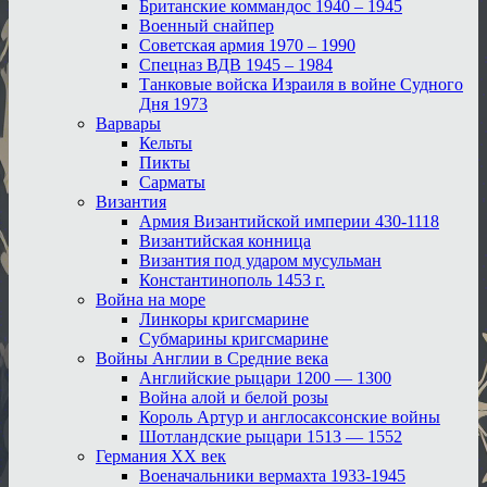
Британские коммандос 1940 – 1945
Военный снайпер
Советская армия 1970 – 1990
Спецназ ВДВ 1945 – 1984
Танковые войска Израиля в войне Судного
Дня 1973
Варвары
Кельты
Пикты
Сарматы
Византия
Армия Византийской империи 430-1118
Византийская конница
Византия под ударом мусульман
Константинополь 1453 г.
Война на море
Линкоры кригсмарине
Субмарины кригсмарине
Войны Англии в Средние века
Английские рыцари 1200 — 1300
Война алой и белой розы
Король Артур и англосаксонские войны
Шотландские рыцари 1513 — 1552
Германия XX век
Военачальники вермахта 1933-1945