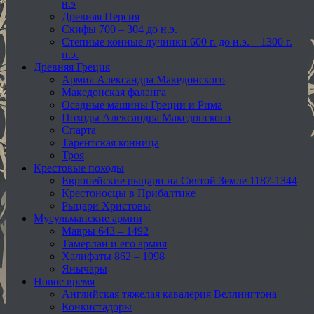
н.э
Древняя Персия
Скифы 700 – 304 до н.э.
Степные конные лучники 600 г. до н.э. – 1300 г.
н.э.
Древняя Греция
Армия Александра Македонского
Македонская фаланга
Осадные машины Греции и Рима
Походы Александра Македонского
Спарта
Тарентская конница
Троя
Крестовые походы
Европейские рыцари на Святой Земле 1187-1344
Крестоносцы в Прибалтике
Рыцари Христовы
Мусульманские армии
Мавры 643 – 1492
Тамерлан и его армия
Халифаты 862 – 1098
Янычары
Новое время
Английская тяжелая кавалерия Веллингтона
Конкистадоры