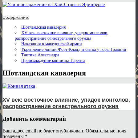
Содержание:
Шотландская кавалерия
XV век: восточное влияние, упадок монголов,
распространение огнестрельного оружия
Наказания в македонской армии
Укрепление линии Форт-Клайд и битва у горы Гравпий
Тактика Александра
Происхождение конницы Тарента
Шотландская кавалерия
XV век: восточное влияние, упадок монголов,
распространение огнестрельного оружия
Добавить комментарий
Ваш адрес email не будет опубликован.
Обязательные поля
помечены
*