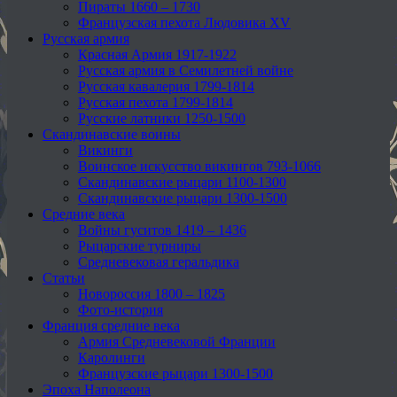
Пираты 1660 – 1730
Французская пехота Людовика XV
Русская армия
Красная Армия 1917-1922
Русская армия в Семилетней войне
Русская кавалерия 1799-1814
Русская пехота 1799-1814
Русские латники 1250-1500
Скандинавские воины
Викинги
Воинское искусство викингов 793-1066
Скандинавские рыцари 1100-1300
Скандинавские рыцари 1300-1500
Средние века
Войны гуситов 1419 – 1436
Рыцарские турниры
Средневековая геральдика
Статьи
Новороссия 1800 – 1825
Фото-история
Франция средние века
Армия Средневековой Франции
Каролинги
Французские рыцари 1300-1500
Эпоха Наполеона