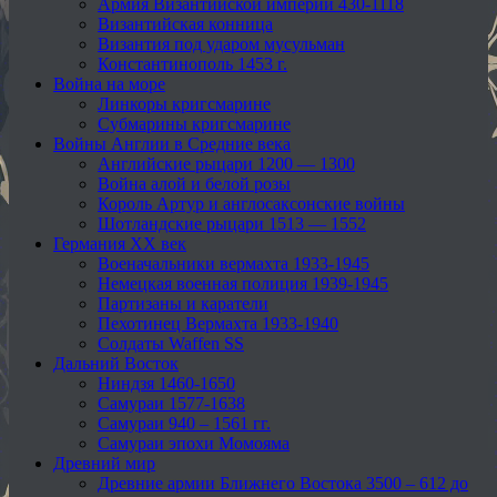
Армия Византийской империи 430-1118
Византийская конница
Византия под ударом мусульман
Константинополь 1453 г.
Война на море
Линкоры кригсмарине
Субмарины кригсмарине
Войны Англии в Средние века
Английские рыцари 1200 — 1300
Война алой и белой розы
Король Артур и англосаксонские войны
Шотландские рыцари 1513 — 1552
Германия XX век
Военачальники вермахта 1933-1945
Немецкая военная полиция 1939-1945
Партизаны и каратели
Пехотинец Вермахта 1933-1940
Солдаты Waffen SS
Дальний Восток
Ниндзя 1460-1650
Самураи 1577-1638
Самураи 940 – 1561 гг.
Самураи эпохи Момояма
Древний мир
Древние армии Ближнего Востока 3500 – 612 до