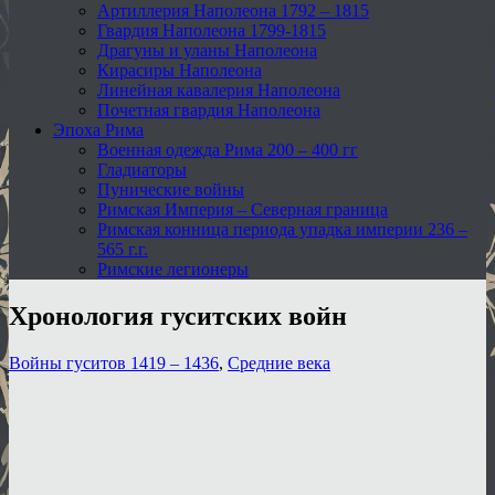
Артиллерия Наполеона 1792 – 1815
Гвардия Наполеона 1799-1815
Драгуны и уланы Наполеона
Кирасиры Наполеона
Линейная кавалерия Наполеона
Почетная гвардия Наполеона
Эпоха Рима
Военная одежда Рима 200 – 400 гг
Гладиаторы
Пунические войны
Римская Империя – Северная граница
Римская конница периода упадка империи 236 –
565 г.г.
Римские легионеры
Хронология гуситских войн
Войны гуситов 1419 – 1436
,
Средние века