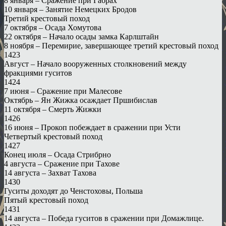
8 января – Сражение при Габрах
10 января – Занятие Немецких Бродов
Третий крестовый поход
7 октября – Осада Хомутова
22 октября – Начало осады замка Карлштайн
8 ноября – Перемирие, завершающее третий крестовый поход
1423
Август – Начало вооруженных столкновений между
фракциями гуситов
1424
7 июня – Сражение при Малесове
Октябрь – Ян Жижка осаждает Пршибислав
11 октября – Смерть Жижки
1426
16 июня – Прокоп побеждает в сражении при Усти
Четвертый крестовый поход
1427
Конец июля – Осада Стрибрно
4 августа – Сражение при Тахове
14 августа – Захват Тахова
1430
Гуситы доходят до Ченстоховы, Польша
Пятый крестовый поход
1431
14 августа – Победа гуситов в сражении при Домажлице.