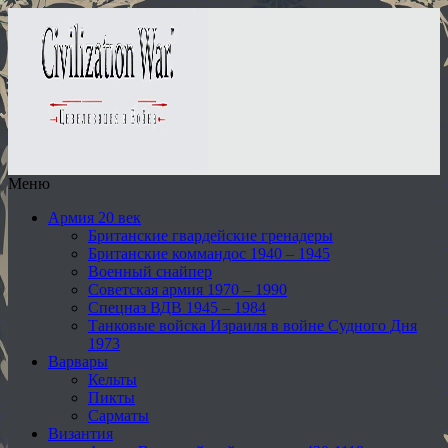
Меню
Армия 20 век
Британские гвардейские гренадеры
Британские коммандос 1940 – 1945
Военный снайпер
Советская армия 1970 – 1990
Спецназ ВДВ 1945 – 1984
Танковые войска Израиля в войне Судного Дня
1973
Варвары
Кельты
Пикты
Сарматы
Византия