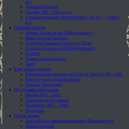
н.э
Древняя Персия
Скифы 700 – 304 до н.э.
Степные конные лучники 600 г. до н.э. – 1300 г.
н.э.
Древняя Греция
Армия Александра Македонского
Македонская фаланга
Осадные машины Греции и Рима
Походы Александра Македонского
Спарта
Тарентская конница
Троя
Крестовые походы
Европейские рыцари на Святой Земле 1187-1344
Крестоносцы в Прибалтике
Рыцари Христовы
Мусульманские армии
Мавры 643 – 1492
Тамерлан и его армия
Халифаты 862 – 1098
Янычары
Новое время
Английская тяжелая кавалерия Веллингтона
Конкистадоры