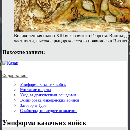
Великолепная икона XIII века святого Георгия. Видны де
частности, высокое рыцарское седло появилось в Византии
Похожие записи:
Содержание:
Униформа казачьих войск
Кто такие пираты
Уход за драгунскими лошадьми
Экипировка македонских воинов
Заговор в Туре
Снайперы, последнее поколение
Униформа казачьих войск