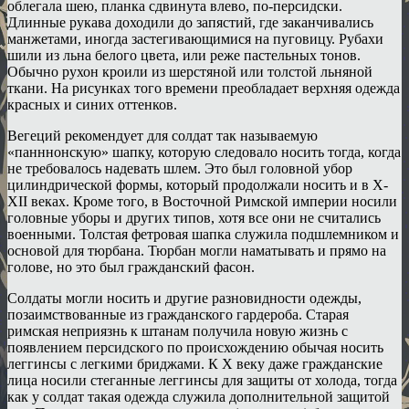
облегала шею, планка сдвинута влево, по-персидски.
Длинные рукава доходили до запястий, где заканчивались
манжетами, иногда застегивающимися на пуговицу. Рубахи
шили из льна белого цвета, или реже пастельных тонов.
Обычно рухон кроили из шерстяной или толстой льняной
ткани. На рисунках того времени преобладает верхняя одежда
красных и синих оттенков.
Вегеций рекомендует для солдат так называемую
«панннонскую» шапку, которую следовало носить тогда, когда
не требовалось надевать шлем. Это был головной убор
цилиндрической формы, который продолжали носить и в X-
XII веках. Кроме того, в Восточной Римской империи носили
головные уборы и других типов, хотя все они не считались
военными. Толстая фетровая шапка служила подшлемником и
основой для тюрбана. Тюрбан могли наматывать и прямо на
голове, но это был гражданский фасон.
Солдаты могли носить и другие разновидности одежды,
позаимствованные из гражданского гардероба. Старая
римская неприязнь к штанам получила новую жизнь с
появлением персидского по происхождению обычая носить
леггинсы с легкими бриджами. К X веку даже гражданские
лица носили стеганные леггинсы для защиты от холода, тогда
как у солдат такая одежда служила дополнительной защитой