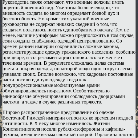
Руководства также отмечают, что военные должны иметь
опрятный внешний вид. Уже тогда было очевидно, что
внешность солдата во многом определяет боевой дух и
боеспособность. Но кроме этих указаний военные
руководства не содержат никаких сведений о том, что
солдатам полагалось носить единообразную одежду. Тем не
менее, наличие униформы можно предположить в том случае,
если солдаты снабжались одеждой централизованно. Со
времен ранней империи сохранились сложные законы,
регламентирующие одежду гражданского населения, особенно
при дворе, и эта регламентация становилась все жестче с
течением времени. В результате сложилась целая система
цвета и покроя одежды, по которой люди одного круга легко
узнавали своих. Вполне возможно, что кадровые постоянные
части носили единую одежду, тогда как
полупрофессиональные мобилизуемые армии
обмундировывались по-разному. Особо тщательно
единообразие обмундировании соблюдалось дворцовыми
частями, а также в случае различных торжеств.
Широко распространенное представление об одежде
Восточной Римской империи относится ко временам поздней
античности. К X веку многое изменилось. Жители
Константинополя носили рубахи-эзофорионы и кафтаны-
рухоны, имевшие весьма сложный покрой. Горловина плотно