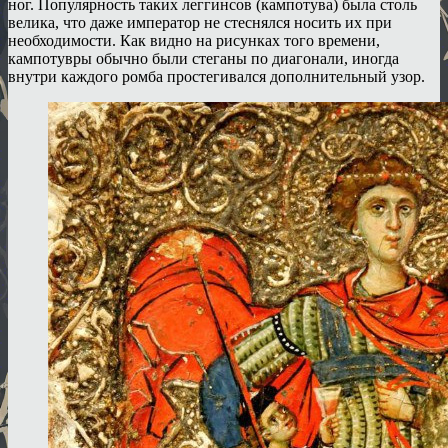
ног. Популярность таких леггинсов (кампотува) была столь
велика, что даже император не стеснялся носить их при
необходимости. Как видно на рисунках того времени,
кампотувры обычно были стеганы по диагонали, иногда
внутри каждого ромба простегивался дополнительный узор.