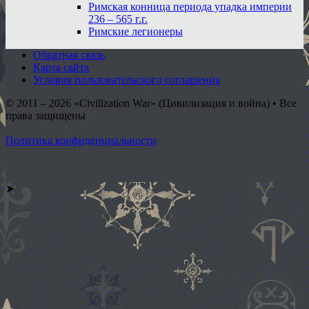
Римская конница периода упадка империи
236 – 565 г.г.
Римские легионеры
Обратная связь
Карта сайта
Условия пользовательского соглашения
© 2011 – 2026
«Civilization War» (Цивилизация и война) • Все
права защищены
Политика конфиденциальности
➤