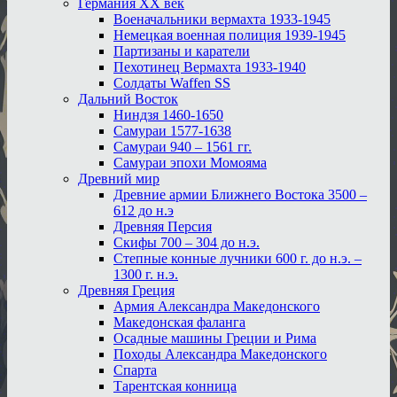
Германия XX век
Военачальники вермахта 1933-1945
Немецкая военная полиция 1939-1945
Партизаны и каратели
Пехотинец Вермахта 1933-1940
Солдаты Waffen SS
Дальний Восток
Ниндзя 1460-1650
Самураи 1577-1638
Самураи 940 – 1561 гг.
Самураи эпохи Момояма
Древний мир
Древние армии Ближнего Востока 3500 –
612 до н.э
Древняя Персия
Скифы 700 – 304 до н.э.
Степные конные лучники 600 г. до н.э. –
1300 г. н.э.
Древняя Греция
Армия Александра Македонского
Македонская фаланга
Осадные машины Греции и Рима
Походы Александра Македонского
Спарта
Тарентская конница