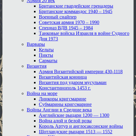
Армия 20 век
Британские гвардейские гренадеры
Британские коммандос 1940 – 1945
Военный снайпер
Советская армия 1970 – 1990
Спецназ ВДВ 1945 – 1984
Танковые войска Израиля в войне Судного
Дня 1973
Варвары
Кельты
Пикты
Сарматы
Византия
Армия Византийской империи 430-1118
Византийская конница
Византия под ударом мусульман
Константинополь 1453 г.
Война на море
Линкоры кригсмарине
Субмарины кригсмарине
Войны Англии в Средние века
Английские рыцари 1200 — 1300
Война алой и белой розы
Король Артур и англосаксонские войны
Шотландские рыцари 1513 — 1552