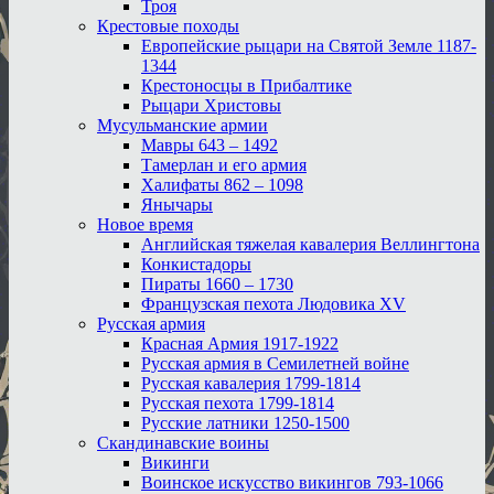
Троя
Крестовые походы
Европейские рыцари на Святой Земле 1187-
1344
Крестоносцы в Прибалтике
Рыцари Христовы
Мусульманские армии
Мавры 643 – 1492
Тамерлан и его армия
Халифаты 862 – 1098
Янычары
Новое время
Английская тяжелая кавалерия Веллингтона
Конкистадоры
Пираты 1660 – 1730
Французская пехота Людовика XV
Русская армия
Красная Армия 1917-1922
Русская армия в Семилетней войне
Русская кавалерия 1799-1814
Русская пехота 1799-1814
Русские латники 1250-1500
Скандинавские воины
Викинги
Воинское искусство викингов 793-1066