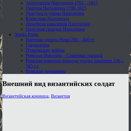
Артиллерия Наполеона 1792 – 1815
Гвардия Наполеона 1799-1815
Драгуны и уланы Наполеона
Кирасиры Наполеона
Линейная кавалерия Наполеона
Почетная гвардия Наполеона
Эпоха Рима
Военная одежда Рима 200 – 400 гг
Гладиаторы
Пунические войны
Римская Империя – Северная граница
Римская конница периода упадка империи 236 –
565 г.г.
Римские легионеры
Внешний вид византийских солдат
Византийская конница
,
Византия