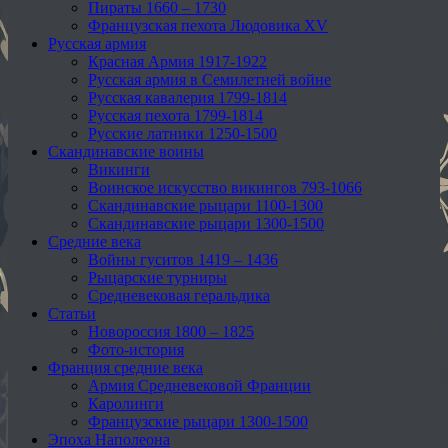
Пираты 1660 – 1730
Французская пехота Людовика XV
Русская армия
Красная Армия 1917-1922
Русская армия в Семилетней войне
Русская кавалерия 1799-1814
Русская пехота 1799-1814
Русские латники 1250-1500
Скандинавские воины
Викинги
Воинское искусство викингов 793-1066
Скандинавские рыцари 1100-1300
Скандинавские рыцари 1300-1500
Средние века
Войны гуситов 1419 – 1436
Рыцарские турниры
Средневековая геральдика
Статьи
Новороссия 1800 – 1825
Фото-история
Франция средние века
Армия Средневековой Франции
Каролинги
Французские рыцари 1300-1500
Эпоха Наполеона