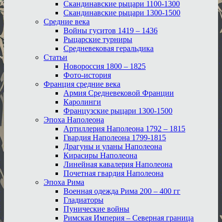
Скандинавские рыцари 1100-1300
Скандинавские рыцари 1300-1500
Средние века
Войны гуситов 1419 – 1436
Рыцарские турниры
Средневековая геральдика
Статьи
Новороссия 1800 – 1825
Фото-история
Франция средние века
Армия Средневековой Франции
Каролинги
Французские рыцари 1300-1500
Эпоха Наполеона
Артиллерия Наполеона 1792 – 1815
Гвардия Наполеона 1799-1815
Драгуны и уланы Наполеона
Кирасиры Наполеона
Линейная кавалерия Наполеона
Почетная гвардия Наполеона
Эпоха Рима
Военная одежда Рима 200 – 400 гг
Гладиаторы
Пунические войны
Римская Империя – Северная граница