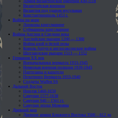
Армия Византийской империи 430-1118
Византийская конница
Византия под ударом мусульман
Константинополь 1453 г.
Война на море
Линкоры кригсмарине
Субмарины кригсмарине
Войны Англии в Средние века
Английские рыцари 1200 — 1300
Война алой и белой розы
Король Артур и англосаксонские войны
Шотландские рыцари 1513 — 1552
Германия XX век
Военачальники вермахта 1933-1945
Немецкая военная полиция 1939-1945
Партизаны и каратели
Пехотинец Вермахта 1933-1940
Солдаты Waffen SS
Дальний Восток
Ниндзя 1460-1650
Самураи 1577-1638
Самураи 940 – 1561 гг.
Самураи эпохи Момояма
Древний мир
Древние армии Ближнего Востока 3500 – 612 до