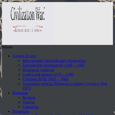
Меню
Армия 20 век
Британские гвардейские гренадеры
Британские коммандос 1940 – 1945
Военный снайпер
Советская армия 1970 – 1990
Спецназ ВДВ 1945 – 1984
Танковые войска Израиля в войне Судного Дня
1973
Варвары
Кельты
Пикты
Сарматы
Византия