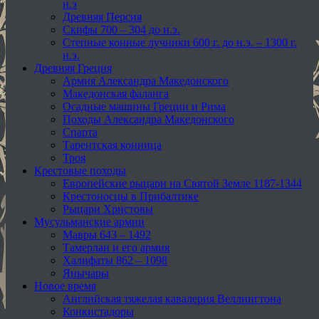
н.э
Древняя Персия
Скифы 700 – 304 до н.э.
Степные конные лучники 600 г. до н.э. – 1300 г.
н.э.
Древняя Греция
Армия Александра Македонского
Македонская фаланга
Осадные машины Греции и Рима
Походы Александра Македонского
Спарта
Тарентская конница
Троя
Крестовые походы
Европейские рыцари на Святой Земле 1187-1344
Крестоносцы в Прибалтике
Рыцари Христовы
Мусульманские армии
Мавры 643 – 1492
Тамерлан и его армия
Халифаты 862 – 1098
Янычары
Новое время
Английская тяжелая кавалерия Веллингтона
Конкистадоры