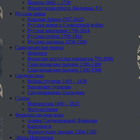
Пираты 1660 – 1730
Французская пехота Людовика XV
Русская армия
Красная Армия 1917-1922
Русская армия в Семилетней войне
Русская кавалерия 1799-1814
Русская пехота 1799-1814
Русские латники 1250-1500
Скандинавские воины
Викинги
Воинское искусство викингов 793-1066
Скандинавские рыцари 1100-1300
Скандинавские рыцари 1300-1500
Средние века
Войны гуситов 1419 – 1436
Рыцарские турниры
Средневековая геральдика
Статьи
Новороссия 1800 – 1825
Фото-история
Франция средние века
Армия Средневековой Франции
Каролинги
Французские рыцари 1300-1500
Эпоха Наполеона