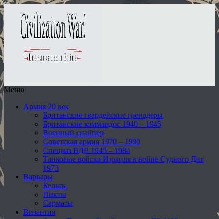
Меню
Армия 20 век
Британские гвардейские гренадеры
Британские коммандос 1940 – 1945
Военный снайпер
Советская армия 1970 – 1990
Спецназ ВДВ 1945 – 1984
Танковые войска Израиля в войне Судного Дня
1973
Варвары
Кельты
Пикты
Сарматы
Византия