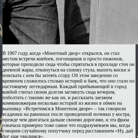
В 1907 году, когда «Монетный двор» открылся, он стал
местом встречи ковбоев, погонщиков и просто пижонов,
которые приходили сюда чтобы спрятаться в прохладе стен он
дневной жары, откинуться на спинку стула, выпить виски и
поискать с кем бы затеять ссору. Об этом заведении со
временем сложилось столько историй и баек, что оно стало по
настоящему легендарным. Каждый прибывающий в город
ковбой считал своим долгом заглянуть сюда вечером,
поболтать с такими же как он, и рассказать заезжим
коммивояжерам несколько историй из жизни в обмен на
выпивку. «Встретимся в Монетном дворе» – так говорили
всадники на равнинах после проведенной ночевки у костра,
прежде чем двигаться дальше своими дорогами, и эта фраза
означала примерно тоже самое что подразумеваем мы, когда
говорим случайному попутчику перед расставанием «Ну, дай
бог еще увидимся».