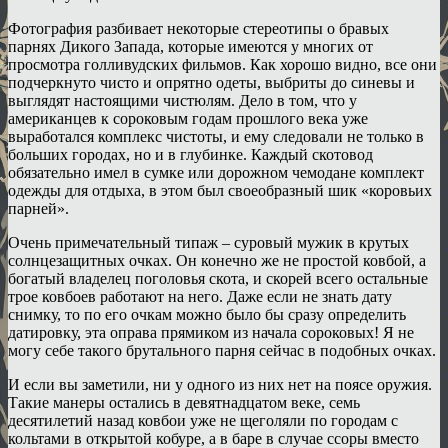
Фотография разбивает некоторые стереотипы о бравых
парнях Дикого Запада, которые имеются у многих от
просмотра голливудских фильмов. Как хорошо видно, все они
подчеркнуто чисто и опрятно одеты, выбриты до синевы и
выглядят настоящими чистюлям. Дело в том, что у
американцев к сороковым годам прошлого века уже
выработался комплекс чистоты, и ему следовали не только в
больших городах, но и в глубинке. Каждый скотовод
обязательно имел в сумке или дорожном чемодане комплект
одежды для отдыха, в этом был своеобразный шик «коровьих
парней».
Очень примечательный типаж – суровый мужик в крутых
солнцезащитных очках. Он конечно же не простой ковбой, а
богатый владелец поголовья скота, и скорей всего остальные
трое ковбоев работают на него. Даже если не знать дату
снимку, то по его очкам можно было бы сразу определить
датировку, эта оправа прямиком из начала сороковых! Я не
могу себе такого брутального парня сейчас в подобных очках.
И если вы заметили, ни у одного из них нет на поясе оружия.
Такие манеры остались в девятнадцатом веке, семь
десятилетий назад ковбои уже не щеголяли по городам с
кольтами в открытой кобуре, а в баре в случае ссоры вместо