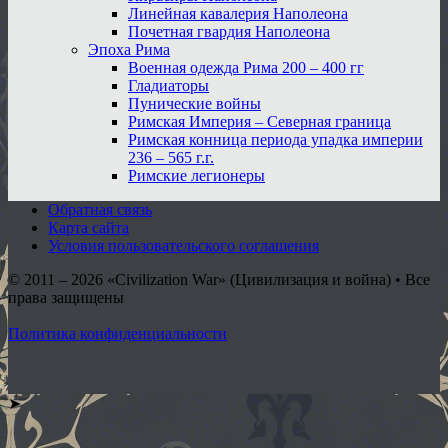
Линейная кавалерия Наполеона
Почетная гвардия Наполеона
Эпоха Рима
Военная одежда Рима 200 – 400 гг
Гладиаторы
Пунические войны
Римская Империя – Северная граница
Римская конница периода упадка империи
236 – 565 г.г.
Римские легионеры
Обратная связь
Карта сайта
Условия пользовательского соглашения
© 2011 – 2026
«Civilization War» (Цивилизация и война) • Все
права защищены
Политика конфиденциальности
➤