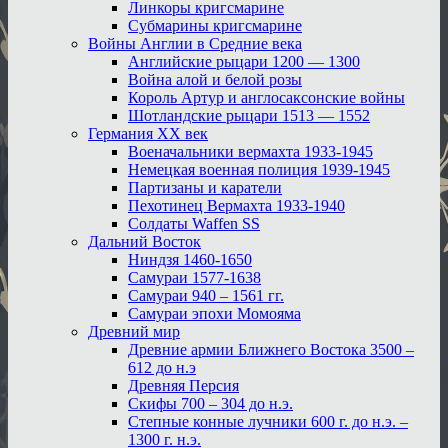
Линкоры кригсмарине
Субмарины кригсмарине
Войны Англии в Средние века
Английские рыцари 1200 — 1300
Война алой и белой розы
Король Артур и англосаксонские войны
Шотландские рыцари 1513 — 1552
Германия XX век
Военачальники вермахта 1933-1945
Немецкая военная полиция 1939-1945
Партизаны и каратели
Пехотинец Вермахта 1933-1940
Солдаты Waffen SS
Дальний Восток
Ниндзя 1460-1650
Самураи 1577-1638
Самураи 940 – 1561 гг.
Самураи эпохи Момояма
Древний мир
Древние армии Ближнего Востока 3500 –
612 до н.э
Древняя Персия
Скифы 700 – 304 до н.э.
Степные конные лучники 600 г. до н.э. –
1300 г. н.э.