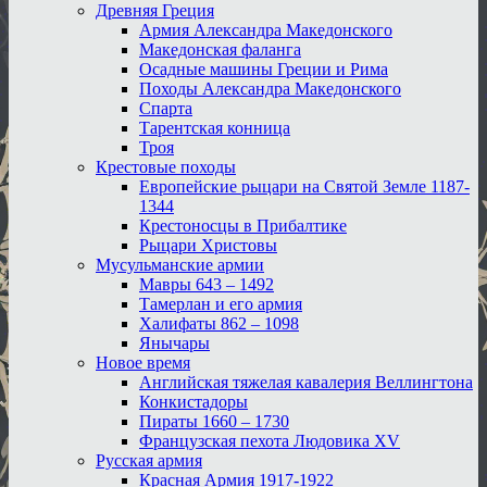
Древняя Греция
Армия Александра Македонского
Македонская фаланга
Осадные машины Греции и Рима
Походы Александра Македонского
Спарта
Тарентская конница
Троя
Крестовые походы
Европейские рыцари на Святой Земле 1187-
1344
Крестоносцы в Прибалтике
Рыцари Христовы
Мусульманские армии
Мавры 643 – 1492
Тамерлан и его армия
Халифаты 862 – 1098
Янычары
Новое время
Английская тяжелая кавалерия Веллингтона
Конкистадоры
Пираты 1660 – 1730
Французская пехота Людовика XV
Русская армия
Красная Армия 1917-1922