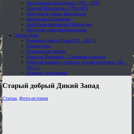
Артиллерия Наполеона 1792 – 1815
Гвардия Наполеона 1799-1815
Драгуны и уланы Наполеона
Кирасиры Наполеона
Линейная кавалерия Наполеона
Почетная гвардия Наполеона
Эпоха Рима
Военная одежда Рима 200 – 400 гг
Гладиаторы
Пунические войны
Римская Империя – Северная граница
Римская конница периода упадка империи 236 –
565 г.г.
Римские легионеры
Старый добрый Дикий Запад
Статьи
,
Фото-история