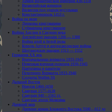
Армия Византийской империи 430-1118
Византийская конница
Византия под ударом мусульман
Константинополь 1453 г.
Война на море
Линкоры кригсмарине
Субмарины кригсмарине
Войны Англии в Средние века
Английские рыцари 1200 — 1300
Война алой и белой розы
Король Артур и англосаксонские войны
Шотландские рыцари 1513 — 1552
Германия XX век
Военачальники вермахта 1933-1945
Немецкая военная полиция 1939-1945
Партизаны и каратели
Пехотинец Вермахта 1933-1940
Солдаты Waffen SS
Дальний Восток
Ниндзя 1460-1650
Самураи 1577-1638
Самураи 940 – 1561 гг.
Самураи эпохи Момояма
Древний мир
Древние армии Ближнего Востока 3500 – 612 до