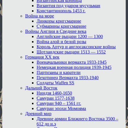
Византийская конница
Византия под ударом мусульман
Константинополь 1453 г.
Война на море
Линкоры кригсмарине
Субмарины кригсмарине
Войны Англии в Средние века
Английские рыцари 1200 — 1300
Война алой и белой розы
Король Артур и англосаксонские войны
Шотландские рыцари 1513 — 1552
Германия XX век
Военачальники вермахта 1933-1945
Немецкая военная полиция 1939-1945
Партизаны и каратели
Пехотинец Вермахта 1933-1940
Солдаты Waffen SS
Дальний Восток
Ниндзя 1460-1650
Самураи 1577-1638
Самураи 940 – 1561 гг.
Самураи эпохи Момояма
Древний мир
Древние армии Ближнего Востока 3500 –
612 до н.э