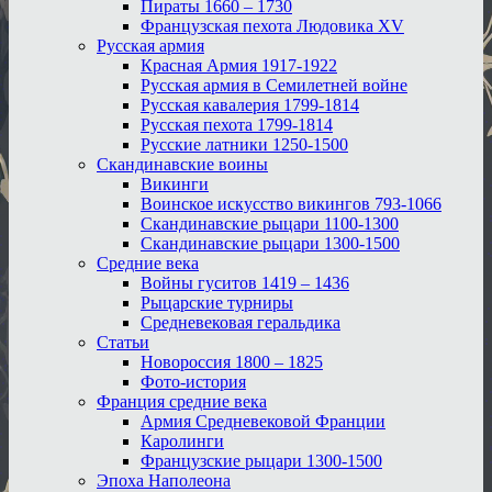
Пираты 1660 – 1730
Французская пехота Людовика XV
Русская армия
Красная Армия 1917-1922
Русская армия в Семилетней войне
Русская кавалерия 1799-1814
Русская пехота 1799-1814
Русские латники 1250-1500
Скандинавские воины
Викинги
Воинское искусство викингов 793-1066
Скандинавские рыцари 1100-1300
Скандинавские рыцари 1300-1500
Средние века
Войны гуситов 1419 – 1436
Рыцарские турниры
Средневековая геральдика
Статьи
Новороссия 1800 – 1825
Фото-история
Франция средние века
Армия Средневековой Франции
Каролинги
Французские рыцари 1300-1500
Эпоха Наполеона