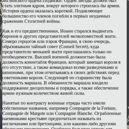
английского ордена Подвязки. Орден Звезды должен был
стать элитным ядром, вокруг которого строилась бы армия.
История ордена оказалась короткой. Подавляющее
большинство его членов погибли в первых неудачных
сражениях Столетней войны.
Как и его предшественники, Иоанн старался выдвигать
баронов и других представителей мелкопоместной знати.
Семеро герцогов или пэров Франции, в свою очередь,
образовывали тайный совет (Conseil Secret), куда
представители меньшей знати приглашались только по
необходимости. Высшей военной должностью была
должность коннетабля Франции, который замещал короля в
его отсутствие, а также командовал всеми разведчиками и
шпионами, при этом отчитываясь в своих действиях перед
советниками короля. Следующей по старшинству была
должность маршала. В обязанности маршала входило
поддержание дисциплины и порядка, а также обеспечение
армии нужным количеством живой силы.
Нанятые по контракту военные отряды часто имели
собственные названия, например Compagnie de la Fortune,
Compagnie de Margote или Compagnie Blanche. Ограбленные
наемниками крестьяне предпочитали называть их
англичанами или бретонцами, или какими-либо другими
обидными прозвищами. Особенно большую угрозу для