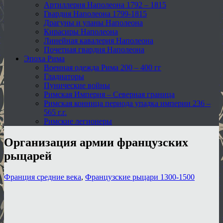
Артиллерия Наполеона 1792 – 1815
Гвардия Наполеона 1799-1815
Драгуны и уланы Наполеона
Кирасиры Наполеона
Линейная кавалерия Наполеона
Почетная гвардия Наполеона
Эпоха Рима
Военная одежда Рима 200 – 400 гг
Гладиаторы
Пунические войны
Римская Империя – Северная граница
Римская конница периода упадка империи 236 –
565 г.г.
Римские легионеры
Организация армии французских
рыцарей
Франция средние века
,
Французские рыцари 1300-1500