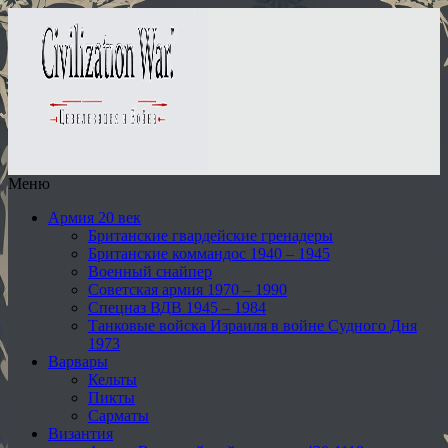
Меню
Армия 20 век
Британские гвардейские гренадеры
Британские коммандос 1940 – 1945
Военный снайпер
Советская армия 1970 – 1990
Спецназ ВДВ 1945 – 1984
Танковые войска Израиля в войне Судного Дня
1973
Варвары
Кельты
Пикты
Сарматы
Византия