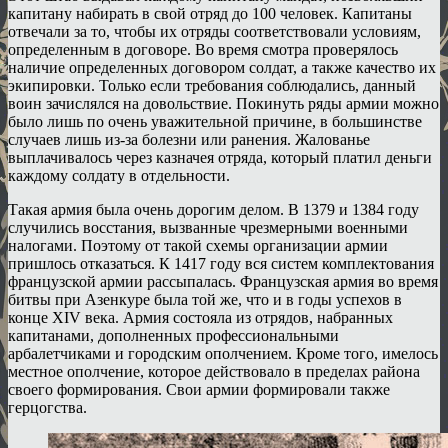
капитану набирать в свой отряд до 100 человек. Капитаны
отвечали за то, чтобы их отряды соответствовали условиям,
определенным в договоре. Во время смотра проверялось
наличие определенных договором солдат, а также качество их
экипировки. Только если требования соблюдались, данный
воин зачислялся на довольствие. Покинуть ряды армии можно
было лишь по очень уважительной причине, в большинстве
случаев лишь из-за болезни или ранения. Жалованье
выплачивалось через казначея отряда, который платил деньги
каждому солдату в отдельности.
Такая армия была очень дорогим делом. В 1379 и 1384 году
случились восстания, вызванные чрезмерными военными
налогами. Поэтому от такой схемы организации армии
пришлось отказаться. К 1417 году вся систем комплектования
французской армии рассыпалась. Французская армия во время
битвы при Азенкуре была той же, что и в годы успехов в
конце XIV века. Армия состояла из отрядов, набранных
капитанами, дополненных профессиональными
арбалетчиками и городским ополчением. Кроме того, имелось
местное ополчение, которое действовало в пределах района
своего формирования. Свои армии формировали также
герцогства.