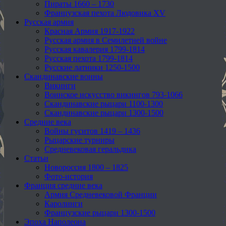
Пираты 1660 – 1730
Французская пехота Людовика XV
Русская армия
Красная Армия 1917-1922
Русская армия в Семилетней войне
Русская кавалерия 1799-1814
Русская пехота 1799-1814
Русские латники 1250-1500
Скандинавские воины
Викинги
Воинское искусство викингов 793-1066
Скандинавские рыцари 1100-1300
Скандинавские рыцари 1300-1500
Средние века
Войны гуситов 1419 – 1436
Рыцарские турниры
Средневековая геральдика
Статьи
Новороссия 1800 – 1825
Фото-история
Франция средние века
Армия Средневековой Франции
Каролинги
Французские рыцари 1300-1500
Эпоха Наполеона