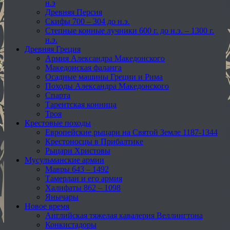
н.э
Древняя Персия
Скифы 700 – 304 до н.э.
Степные конные лучники 600 г. до н.э. – 1300 г.
н.э.
Древняя Греция
Армия Александра Македонского
Македонская фаланга
Осадные машины Греции и Рима
Походы Александра Македонского
Спарта
Тарентская конница
Троя
Крестовые походы
Европейские рыцари на Святой Земле 1187-1344
Крестоносцы в Прибалтике
Рыцари Христовы
Мусульманские армии
Мавры 643 – 1492
Тамерлан и его армия
Халифаты 862 – 1098
Янычары
Новое время
Английская тяжелая кавалерия Веллингтона
Конкистадоры