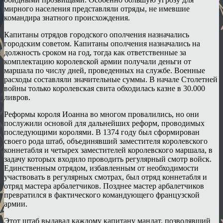
мирного населения представляли отряды, не имевшие
командира знатного происхождения.
Капитаны отрядов городского ополчения назначались
городским советом. Капитаны ополчения назначались на
должность сроком на год, тогда как ответственные за
комплектацию королевской армии получали деньги от
маршала по числу дней, проведенных на службе. Военные
расходы составляли значительные суммы. В начале Столетней
войны только королевская свита обходилась казне в 30.000
ливров.
Реформы короля Иоанна во многом провалились, но они
послужили основой для дальнейших реформ, проводимых
последующими королями. В 1374 году был сформирован
своего рода штаб, объединявший заместителя королевского
коннетабля и четырех заместителей королевского маршала, в
задачу которых входило проводить регулярный смотр войск.
Единственным отрядом, избавленным от необходимости
участвовать в регулярных смотрах, был отряд коннетабля и
отряд мастера арбалетчиков. Позднее мастер арбалетчиков
превратился в фактического командующего французской
армии.
Этот штаб выдавал каждому капитану мандат, позволявший