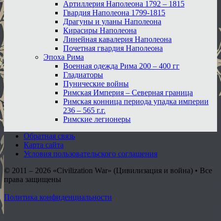
Артиллерия Наполеона 1792 – 1815
Гвардия Наполеона 1799-1815
Драгуны и уланы Наполеона
Кирасиры Наполеона
Линейная кавалерия Наполеона
Почетная гвардия Наполеона
Эпоха Рима
Военная одежда Рима 200 – 400 гг
Гладиаторы
Пунические войны
Римская Империя – Северная граница
Римская конница периода упадка империи
236 – 565 г.г.
Римские легионеры
Обратная связь
Карта сайта
Условия пользовательского соглашения
© 2011 – 2026
«Civilization War» (Цивилизация и война) • Все
права защищены
Политика конфиденциальности