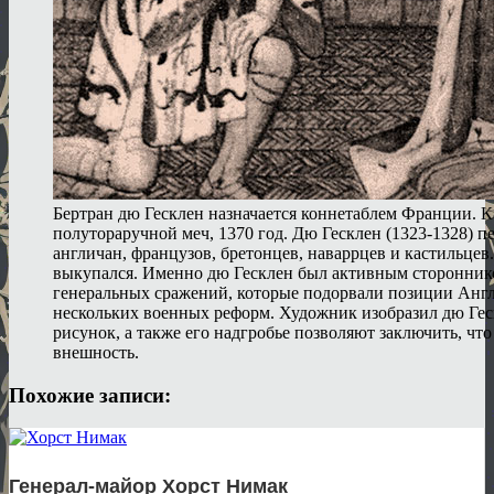
Бертран дю Гесклен назначается коннетаблем Франции. 
полутораручной меч, 1370 год. Дю Гесклен (1323-1328) 
англичан, французов, бретонцев, наваррцев и кастильцев.
выкупался. Именно дю Гесклен был активным сторонник
генеральных сражений, которые подорвали позиции Англи
нескольких военных реформ. Художник изобразил дю Геск
рисунок, а также его надгробье позволяют заключить, что
внешность.
Похожие записи:
Генерал-майор Хорст Нимак