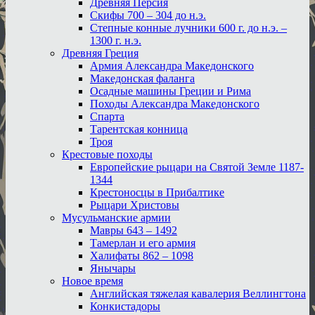
Древняя Персия
Скифы 700 – 304 до н.э.
Степные конные лучники 600 г. до н.э. –
1300 г. н.э.
Древняя Греция
Армия Александра Македонского
Македонская фаланга
Осадные машины Греции и Рима
Походы Александра Македонского
Спарта
Тарентская конница
Троя
Крестовые походы
Европейские рыцари на Святой Земле 1187-
1344
Крестоносцы в Прибалтике
Рыцари Христовы
Мусульманские армии
Мавры 643 – 1492
Тамерлан и его армия
Халифаты 862 – 1098
Янычары
Новое время
Английская тяжелая кавалерия Веллингтона
Конкистадоры