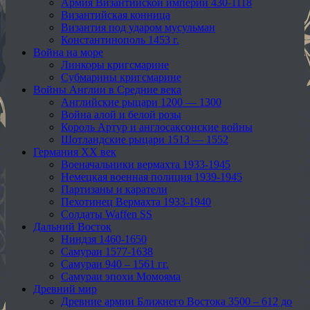
Армия Византийской империи 430-1118
Византийская конница
Византия под ударом мусульман
Константинополь 1453 г.
Война на море
Линкоры кригсмарине
Субмарины кригсмарине
Войны Англии в Средние века
Английские рыцари 1200 — 1300
Война алой и белой розы
Король Артур и англосаксонские войны
Шотландские рыцари 1513 — 1552
Германия XX век
Военачальники вермахта 1933-1945
Немецкая военная полиция 1939-1945
Партизаны и каратели
Пехотинец Вермахта 1933-1940
Солдаты Waffen SS
Дальний Восток
Ниндзя 1460-1650
Самураи 1577-1638
Самураи 940 – 1561 гг.
Самураи эпохи Момояма
Древний мир
Древние армии Ближнего Востока 3500 – 612 до