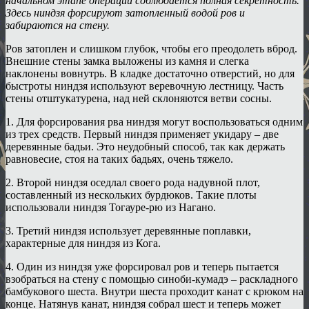
начальном этапе операции соблюдается полная секретность.
Здесь ниндзя форсируют затопленный водой ров и
забираются на стену.
Ров затоплен и слишком глубок, чтобы его преодолеть вброд.
Внешние стены замка выложены из камня и слегка
наклонены вовнутрь. В кладке достаточно отверстий, но для
быстроты ниндзя используют веревочную лестницу. Часть
стены отштукатурена, над ней склоняются ветви сосны.
1. Для форсирования рва ниндзя могут воспользоваться одним
из трех средств. Первый ниндзя применяет укидару – две
деревянные бадьи. Это неудобный способ, так как держать
равновесие, стоя на таких бадьях, очень тяжело.
2. Второй ниндзя оседлал своего рода надувной плот,
составленный из нескольких бурдюков. Такие плоты
использовали ниндзя Тогауре-рю из Нагано.
3. Третий ниндзя использует деревянные поплавки,
характерные для ниндзя из Кога.
4. Один из ниндзя уже форсировал ров и теперь пытается
взобраться на стену с помощью синоби-кумадэ – раскладного
бамбукового шеста. Внутри шеста проходит канат с крюком на
конце. Натянув канат, ниндзя собрал шест и теперь может