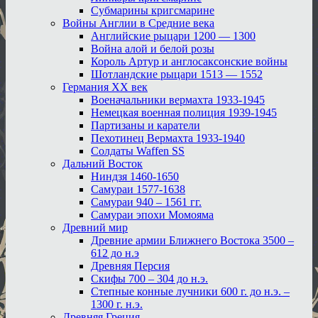
Субмарины кригсмарине
Войны Англии в Средние века
Английские рыцари 1200 — 1300
Война алой и белой розы
Король Артур и англосаксонские войны
Шотландские рыцари 1513 — 1552
Германия XX век
Военачальники вермахта 1933-1945
Немецкая военная полиция 1939-1945
Партизаны и каратели
Пехотинец Вермахта 1933-1940
Солдаты Waffen SS
Дальний Восток
Ниндзя 1460-1650
Самураи 1577-1638
Самураи 940 – 1561 гг.
Самураи эпохи Момояма
Древний мир
Древние армии Ближнего Востока 3500 –
612 до н.э
Древняя Персия
Скифы 700 – 304 до н.э.
Степные конные лучники 600 г. до н.э. –
1300 г. н.э.
Древняя Греция