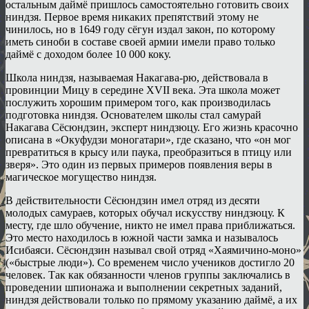
остальным даймё пришлось самостоятельно готовить своих
ниндзя. Первое время никаких препятствий этому не
чинилось, но в 1649 году сёгун издал закон, по которому
иметь синоби в составе своей армии имели право только
даймё с доходом более 10 000 коку.
Школа ниндзя, называемая Накагава-рю, действовала в
провинции Мицу в середине XVII века. Эта школа может
послужить хорошим примером того, как производилась
подготовка ниндзя. Основателем школы стал самурай
Накагава Сёсюндзин, эксперт ниндзюцу. Его жизнь красочно
описана в «Окуфудзи моногатари», где сказано, что «он мог
превратиться в крысу или паука, преобразиться в птицу или
зверя». Это один из первых примеров появления веры в
магическое могущество ниндзя.
В действительности Сёсюндзин имел отряд из десяти
молодых самураев, которых обучал искусству ниндзюцу. К
месту, где шло обучение, никто не имел права приближаться.
Это место находилось в южной части замка и называлось
Исибаяси. Сёсюндзин называл свой отряд «Хаямичино-моно»
(«быстрые люди»). Со временем число учеников достигло 20
человек. Так как обязанности членов группы заключались в
проведении шпионажа и выполнении секретных заданий,
ниндзя действовали только по прямому указанию даймё, а их