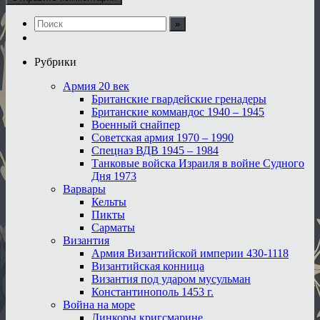
Рубрики
Армия 20 век
Британские гвардейские гренадеры
Британские коммандос 1940 – 1945
Военный снайпер
Советская армия 1970 – 1990
Спецназ ВДВ 1945 – 1984
Танковые войска Израиля в войне Судного
Дня 1973
Варвары
Кельты
Пикты
Сарматы
Византия
Армия Византийской империи 430-1118
Византийская конница
Византия под ударом мусульман
Константинополь 1453 г.
Война на море
Линкоры кригсмарине