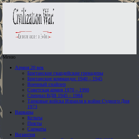
Меню
Армия 20 век
Британские гвардейские гренадеры
Британские коммандос 1940 – 1945
Военный снайпер
Советская армия 1970 – 1990
Спецназ ВДВ 1945 – 1984
Танковые войска Израиля в войне Судного Дня
1973
Варвары
Кельты
Пикты
Сарматы
Византия