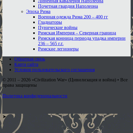
Линейная кавалерия Наполеона
Почетная гвардия Наполеона
Эпоха Рима
Военная одежда Рима 200 – 400 гг
Гладиаторы
Пунические войны
Римская Империя – Северная граница
Римская конница периода упадка империи
236 – 565 г.г.
Римские легионеры
Обратная связь
Карта сайта
Условия пользовательского соглашения
© 2011 – 2026
«Civilization War» (Цивилизация и война) • Все
права защищены
Политика конфиденциальности
➤