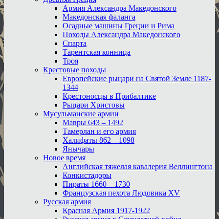
Армия Александра Македонского
Македонская фаланга
Осадные машины Греции и Рима
Походы Александра Македонского
Спарта
Тарентская конница
Троя
Крестовые походы
Европейские рыцари на Святой Земле 1187-
1344
Крестоносцы в Прибалтике
Рыцари Христовы
Мусульманские армии
Мавры 643 – 1492
Тамерлан и его армия
Халифаты 862 – 1098
Янычары
Новое время
Английская тяжелая кавалерия Веллингтона
Конкистадоры
Пираты 1660 – 1730
Французская пехота Людовика XV
Русская армия
Красная Армия 1917-1922