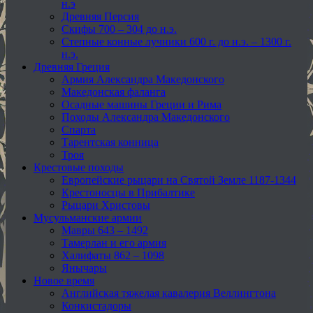
н.э
Древняя Персия
Скифы 700 – 304 до н.э.
Степные конные лучники 600 г. до н.э. – 1300 г.
н.э.
Древняя Греция
Армия Александра Македонского
Македонская фаланга
Осадные машины Греции и Рима
Походы Александра Македонского
Спарта
Тарентская конница
Троя
Крестовые походы
Европейские рыцари на Святой Земле 1187-1344
Крестоносцы в Прибалтике
Рыцари Христовы
Мусульманские армии
Мавры 643 – 1492
Тамерлан и его армия
Халифаты 862 – 1098
Янычары
Новое время
Английская тяжелая кавалерия Веллингтона
Конкистадоры