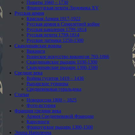
Пираты 1660 – 1730
Французская пехота Людовика XV
Русская армия
Красная Армия 1917-1922
Русская армия в Семилетней войне
Русская кавалерия 1799-1814
Русская пехота 1799-1814
Русские латники 1250-1500
Скандинавские воины
Викинги
Воинское искусство викингов 793-1066
Скандинавские рыцари 1100-1300
Скандинавские рыцари 1300-1500
Средние века
Войны гуситов 1419 – 1436
Рыцарские турниры
Средневековая геральдика
Статьи
Новороссия 1800 – 1825
Фото-история
Франция средние века
Армия Средневековой Франции
Каролинги
Французские рыцари 1300-1500
Эпоха Наполеона