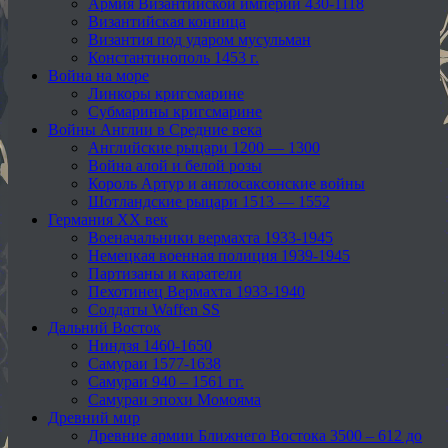
Армия Византийской империи 430-1118
Византийская конница
Византия под ударом мусульман
Константинополь 1453 г.
Война на море
Линкоры кригсмарине
Субмарины кригсмарине
Войны Англии в Средние века
Английские рыцари 1200 — 1300
Война алой и белой розы
Король Артур и англосаксонские войны
Шотландские рыцари 1513 — 1552
Германия XX век
Военачальники вермахта 1933-1945
Немецкая военная полиция 1939-1945
Партизаны и каратели
Пехотинец Вермахта 1933-1940
Солдаты Waffen SS
Дальний Восток
Ниндзя 1460-1650
Самураи 1577-1638
Самураи 940 – 1561 гг.
Самураи эпохи Момояма
Древний мир
Древние армии Ближнего Востока 3500 – 612 до