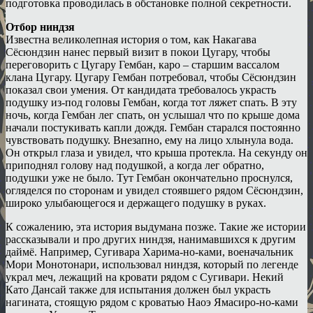
подготовка проводилась в обстановке полной секретности.
Отбор ниндзя
Известна великолепная история о том, как Накагава
Сёсюндзин нанес первый визит в покои Цугару, чтобы
переговорить с Цугару Гембан, каро – старшим вассалом
клана Цугару. Цугару Гембан потребовал, чтобы Сёсюндзин
показал свои умения. От кандидата требовалось украсть
подушку из-под головы Гембан, когда тот ляжет спать. В эту
ночь, когда Гембан лег спать, он услышал что по крыше дома
начали постукивать капли дождя. Гембан старался постоянно
чувствовать подушку. Внезапно, ему на лицо хлынула вода.
Он открыл глаза и увидел, что крыша протекла. На секунду он
приподнял голову над подушкой, а когда лег обратно,
подушки уже не было. Тут Гембан окончательно проснулся,
огляделся по сторонам и увидел стоявшего рядом Сёсюндзин,
широко улыбающегося и держащего подушку в руках.
К сожалению, эта история выдумана позже. Такие же истории
рассказывали и про других ниндзя, нанимавшихся к другим
даймё. Например, Сугивара Харима-но-ками, военачальник
Мори Монотонари, использовал ниндзя, который по легенде
украл меч, лежащий на кровати рядом с Сугивари. Некий
Като Дансай также для испытания должен был украсть
нагината, стоящую рядом с кроватью Наоэ Ямасиро-но-ками