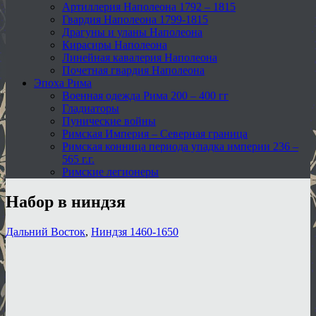
Артиллерия Наполеона 1792 – 1815
Гвардия Наполеона 1799-1815
Драгуны и уланы Наполеона
Кирасиры Наполеона
Линейная кавалерия Наполеона
Почетная гвардия Наполеона
Эпоха Рима
Военная одежда Рима 200 – 400 гг
Гладиаторы
Пунические войны
Римская Империя – Северная граница
Римская конница периода упадка империи 236 –
565 г.г.
Римские легионеры
Набор в ниндзя
Дальний Восток
,
Ниндзя 1460-1650