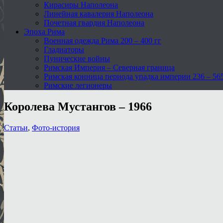
Кирасиры Наполеона
Линейная кавалерия Наполеона
Почетная гвардия Наполеона
Эпоха Рима
Военная одежда Рима 200 – 400 гг
Гладиаторы
Пунические войны
Римская Империя – Северная граница
Римская конница периода упадка империи 236 – 565 
Римские легионеры
Королева Мустангов – 1966
Статьи
,
Фото-история