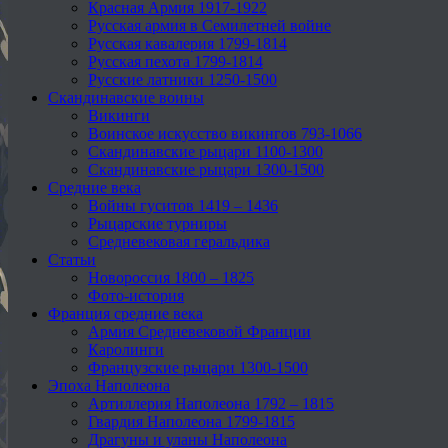
Красная Армия 1917-1922
Русская армия в Семилетней войне
Русская кавалерия 1799-1814
Русская пехота 1799-1814
Русские латники 1250-1500
Скандинавские воины
Викинги
Воинское искусство викингов 793-1066
Скандинавские рыцари 1100-1300
Скандинавские рыцари 1300-1500
Средние века
Войны гуситов 1419 – 1436
Рыцарские турниры
Средневековая геральдика
Статьи
Новороссия 1800 – 1825
Фото-история
Франция средние века
Армия Средневековой Франции
Каролинги
Французские рыцари 1300-1500
Эпоха Наполеона
Артиллерия Наполеона 1792 – 1815
Гвардия Наполеона 1799-1815
Драгуны и уланы Наполеона