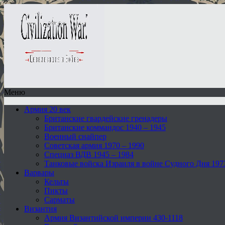
Меню
Армия 20 век
Британские гвардейские гренадеры
Британские коммандос 1940 – 1945
Военный снайпер
Советская армия 1970 – 1990
Спецназ ВДВ 1945 – 1984
Танковые войска Израиля в войне Судного Дня 197
Варвары
Кельты
Пикты
Сарматы
Византия
Армия Византийской империи 430-1118