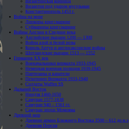
Византийская конница
Византия под ударом мусульман
Константинополь 1453 г.
Война на море
Линкоры кригсмарине
Субмарины кригсмарине
Войны Англии в Средние века
Английские рыцари 1200 — 1300
Война алой и белой розы
Король Артур и англосаксонские войны
Шотландские рыцари 1513 — 1552
Германия XX век
Военачальники вермахта 1933-1945
Немецкая военная полиция 1939-1945
Партизаны и каратели
Пехотинец Вермахта 1933-1940
Солдаты Waffen SS
Дальний Восток
Ниндзя 1460-1650
Самураи 1577-1638
Самураи 940 – 1561 гг.
Самураи эпохи Момояма
Древний мир
Древние армии Ближнего Востока 3500 – 612 до н.э
Древняя Персия