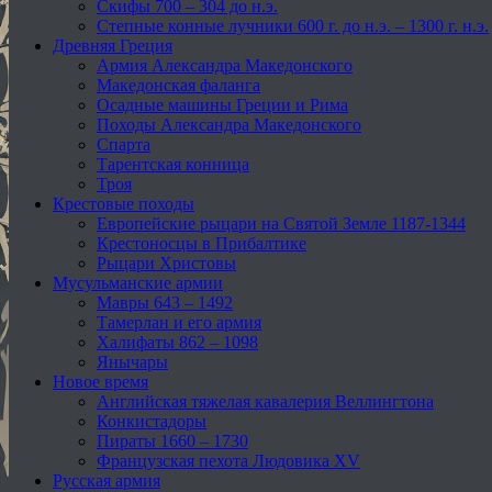
Скифы 700 – 304 до н.э.
Степные конные лучники 600 г. до н.э. – 1300 г. н.э.
Древняя Греция
Армия Александра Македонского
Македонская фаланга
Осадные машины Греции и Рима
Походы Александра Македонского
Спарта
Тарентская конница
Троя
Крестовые походы
Европейские рыцари на Святой Земле 1187-1344
Крестоносцы в Прибалтике
Рыцари Христовы
Мусульманские армии
Мавры 643 – 1492
Тамерлан и его армия
Халифаты 862 – 1098
Янычары
Новое время
Английская тяжелая кавалерия Веллингтона
Конкистадоры
Пираты 1660 – 1730
Французская пехота Людовика XV
Русская армия