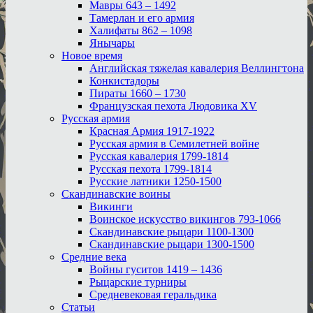
Мавры 643 – 1492
Тамерлан и его армия
Халифаты 862 – 1098
Янычары
Новое время
Английская тяжелая кавалерия Веллингтона
Конкистадоры
Пираты 1660 – 1730
Французская пехота Людовика XV
Русская армия
Красная Армия 1917-1922
Русская армия в Семилетней войне
Русская кавалерия 1799-1814
Русская пехота 1799-1814
Русские латники 1250-1500
Скандинавские воины
Викинги
Воинское искусство викингов 793-1066
Скандинавские рыцари 1100-1300
Скандинавские рыцари 1300-1500
Средние века
Войны гуситов 1419 – 1436
Рыцарские турниры
Средневековая геральдика
Статьи