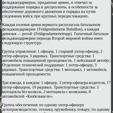
фельджандармерии, приданные армии, и отвечал за
поддержание порядка и дисциплины, в особенности за
обеспечение дорожного движения и порядка на путях
следования войск при крупных передислокациях.
Каждая полевая армия вермахта располагала батальоном
фельджандармерии {Feldgendarmerie Bafaillon), а каждая
дивизия — ротой {Feldgendarmerietrupp). Типичный батальон
фельджандармерии периода Второй мировой войны имел
следующую структуру:
Группа управления: 1 офицер, 1 старший унтер-офицер, 2
унтер-офицера, 3 рядовых. Транспортные средства: 1
автомобиль повышенной проходимости, 1 небольшой автобус.
Отделение технической поддержки: 1 унтер-офицер, 3
рядовых. Транспортные средства: 1 мотоцикл, 1 автомобиль
повышенной проходимости.
Три взвода, в каждом: 1 офицер, 3 унтер-офицера-водителя, 17
унтер-офицеров, 10 рядовых. Транспортные средства: 3
мотоцикла без колясок, 2 мотоцикла с колясками, 8
автомобилей «Кюбельваген».
Группа обеспечения: по одному унтер-офицеру
делопроизводителю, технику, оружейнику, повару; по одному