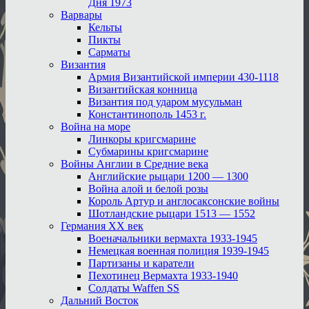
Дня 1973
Варвары
Кельты
Пикты
Сарматы
Византия
Армия Византийской империи 430-1118
Византийская конница
Византия под ударом мусульман
Константинополь 1453 г.
Война на море
Линкоры кригсмарине
Субмарины кригсмарине
Войны Англии в Средние века
Английские рыцари 1200 — 1300
Война алой и белой розы
Король Артур и англосаксонские войны
Шотландские рыцари 1513 — 1552
Германия XX век
Военачальники вермахта 1933-1945
Немецкая военная полиция 1939-1945
Партизаны и каратели
Пехотинец Вермахта 1933-1940
Солдаты Waffen SS
Дальний Восток