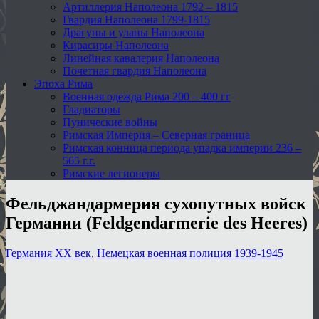
Артиллерия Наполеона 1792 – 1815
Гвардия Наполеона 1799-1815
Драгуны и уланы Наполеона
Кирасиры Наполеона
Линейная кавалерия Наполеона
Почетная гвардия Наполеона
Эпоха Рима
Военная одежда Рима 200 – 400 гг
Гладиаторы
Пунические войны
Римская Империя – Северная граница
Римская конница периода упадка империи 236 –
565 г.г.
Римские легионеры
Фельджандармерия сухопутных войск
Германии (Feldgendarmerie des Heeres)
Германия XX век
,
Немецкая военная полиция 1939-1945