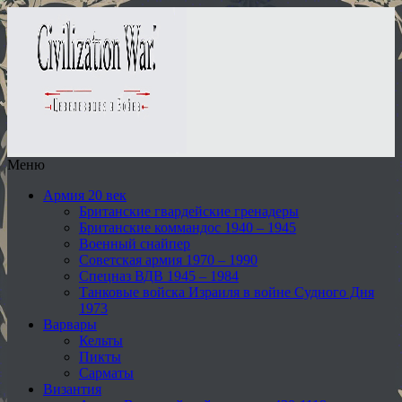
Меню
Армия 20 век
Британские гвардейские гренадеры
Британские коммандос 1940 – 1945
Военный снайпер
Советская армия 1970 – 1990
Спецназ ВДВ 1945 – 1984
Танковые войска Израиля в войне Судного Дня
1973
Варвары
Кельты
Пикты
Сарматы
Византия