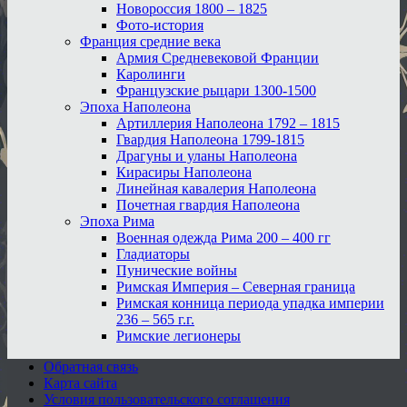
Новороссия 1800 – 1825
Фото-история
Франция средние века
Армия Средневековой Франции
Каролинги
Французские рыцари 1300-1500
Эпоха Наполеона
Артиллерия Наполеона 1792 – 1815
Гвардия Наполеона 1799-1815
Драгуны и уланы Наполеона
Кирасиры Наполеона
Линейная кавалерия Наполеона
Почетная гвардия Наполеона
Эпоха Рима
Военная одежда Рима 200 – 400 гг
Гладиаторы
Пунические войны
Римская Империя – Северная граница
Римская конница периода упадка империи
236 – 565 г.г.
Римские легионеры
Обратная связь
Карта сайта
Условия пользовательского соглашения