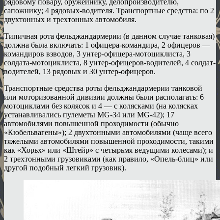
рядовому повару, оружейнику, делопроизводителю,
сапожнику; 4 рядовых-водителя. Транспортные средства: по 2
двухтонных и трехтонных автомобиля.
Типичная рота фельджандармерии (в данном случае танковая)
должна была включать: 1 офицера-командира, 2 офицеров —
командиров взводов, 3 унтер-офицера-мотоциклиста, 3
солдата-мотоциклиста, 8 унтер-офицеров-водителей, 4 солдат-
водителей, 13 рядовых и 30 унтер-офицеров.
Транспортные средства роты фельджандармерии танковой
или моторизованной дивизии должны были располагать: 6
мотоциклами без колясок и 4 — с колясками (на колясках
устанавливались пулеметы MG-34 или MG-42); 17
автомобилями повышенной проходимости (обычно
«Кюбельвагены»); 2 двухтонными автомобилями (чаще всего
тяжелыми автомобилями повышенной проходимости, такими
как «Хорьх» или «Штейр» с четырьмя ведущими колесами); и
2 трехтонными грузовиками (как правило, «Опель-блиц» или
другой подобный легкий грузовик).