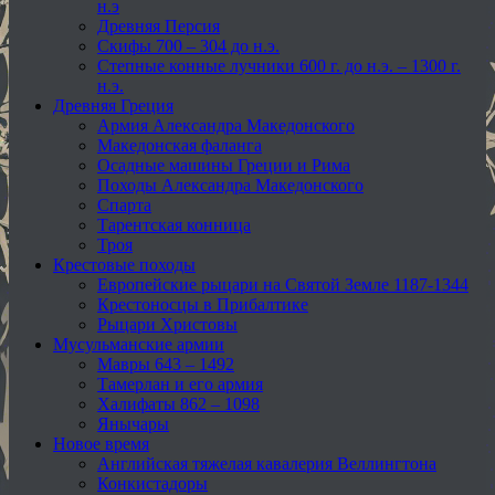
н.э
Древняя Персия
Скифы 700 – 304 до н.э.
Степные конные лучники 600 г. до н.э. – 1300 г.
н.э.
Древняя Греция
Армия Александра Македонского
Македонская фаланга
Осадные машины Греции и Рима
Походы Александра Македонского
Спарта
Тарентская конница
Троя
Крестовые походы
Европейские рыцари на Святой Земле 1187-1344
Крестоносцы в Прибалтике
Рыцари Христовы
Мусульманские армии
Мавры 643 – 1492
Тамерлан и его армия
Халифаты 862 – 1098
Янычары
Новое время
Английская тяжелая кавалерия Веллингтона
Конкистадоры