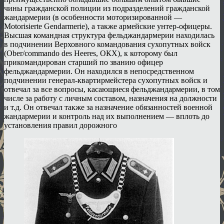
чины гражданской полиции из подразделений гражданской
жандармерии (в особенности моторизированной —
Моtorisierte Gendarmerie), а также армейские унтер-офицеры.
Высшая командная структура фельджандармерии находилась
в подчинении Верховного командования сухопутных войск
(Ober/commando des Heeres, ОКХ), к которому был
прикомандирован старший по званию офицер
фельджандармерии. Он находился в непосредственном
подчинении генерал-квартирмейстера сухопутных войск и
отвечал за все вопросы, касающиеся фельджандармерии, в том
числе за работу с личным составом, назначения на должности
и т.д. Он отвечал также за назначение обязанностей военной
жандармерии и контроль над их выполнением — вплоть до
установления правил дорожного