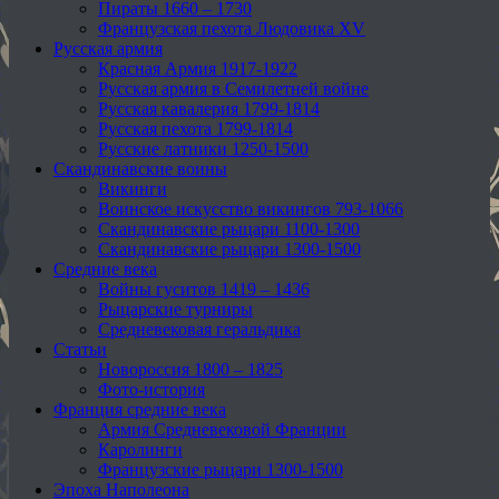
Пираты 1660 – 1730
Французская пехота Людовика XV
Русская армия
Красная Армия 1917-1922
Русская армия в Семилетней войне
Русская кавалерия 1799-1814
Русская пехота 1799-1814
Русские латники 1250-1500
Скандинавские воины
Викинги
Воинское искусство викингов 793-1066
Скандинавские рыцари 1100-1300
Скандинавские рыцари 1300-1500
Средние века
Войны гуситов 1419 – 1436
Рыцарские турниры
Средневековая геральдика
Статьи
Новороссия 1800 – 1825
Фото-история
Франция средние века
Армия Средневековой Франции
Каролинги
Французские рыцари 1300-1500
Эпоха Наполеона