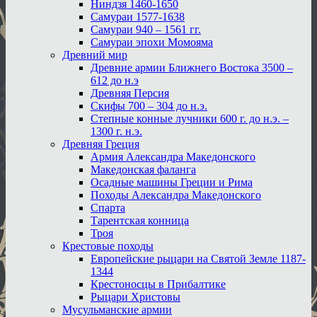
Ниндзя 1460-1650
Самураи 1577-1638
Самураи 940 – 1561 гг.
Самураи эпохи Момояма
Древний мир
Древние армии Ближнего Востока 3500 –
612 до н.э
Древняя Персия
Скифы 700 – 304 до н.э.
Степные конные лучники 600 г. до н.э. –
1300 г. н.э.
Древняя Греция
Армия Александра Македонского
Македонская фаланга
Осадные машины Греции и Рима
Походы Александра Македонского
Спарта
Тарентская конница
Троя
Крестовые походы
Европейские рыцари на Святой Земле 1187-
1344
Крестоносцы в Прибалтике
Рыцари Христовы
Мусульманские армии