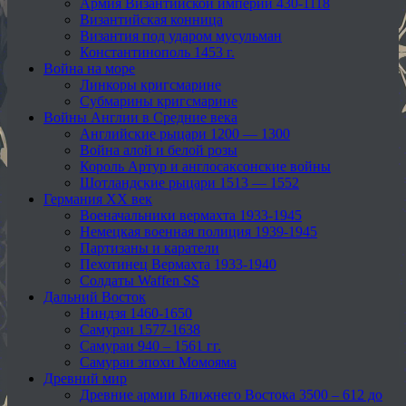
Армия Византийской империи 430-1118
Византийская конница
Византия под ударом мусульман
Константинополь 1453 г.
Война на море
Линкоры кригсмарине
Субмарины кригсмарине
Войны Англии в Средние века
Английские рыцари 1200 — 1300
Война алой и белой розы
Король Артур и англосаксонские войны
Шотландские рыцари 1513 — 1552
Германия XX век
Военачальники вермахта 1933-1945
Немецкая военная полиция 1939-1945
Партизаны и каратели
Пехотинец Вермахта 1933-1940
Солдаты Waffen SS
Дальний Восток
Ниндзя 1460-1650
Самураи 1577-1638
Самураи 940 – 1561 гг.
Самураи эпохи Момояма
Древний мир
Древние армии Ближнего Востока 3500 – 612 до