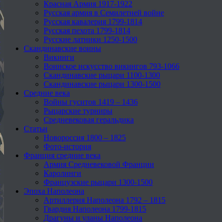
Красная Армия 1917-1922
Русская армия в Семилетней войне
Русская кавалерия 1799-1814
Русская пехота 1799-1814
Русские латники 1250-1500
Скандинавские воины
Викинги
Воинское искусство викингов 793-1066
Скандинавские рыцари 1100-1300
Скандинавские рыцари 1300-1500
Средние века
Войны гуситов 1419 – 1436
Рыцарские турниры
Средневековая геральдика
Статьи
Новороссия 1800 – 1825
Фото-история
Франция средние века
Армия Средневековой Франции
Каролинги
Французские рыцари 1300-1500
Эпоха Наполеона
Артиллерия Наполеона 1792 – 1815
Гвардия Наполеона 1799-1815
Драгуны и уланы Наполеона