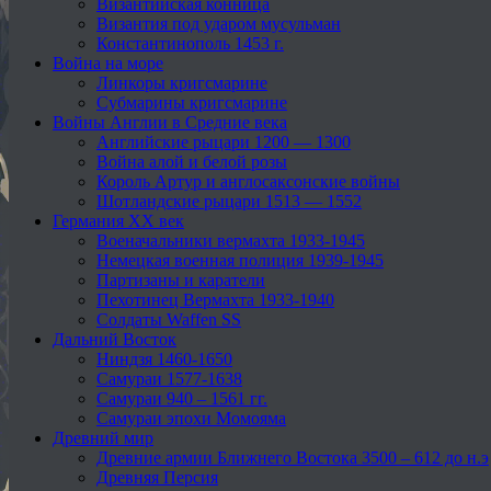
Византийская конница
Византия под ударом мусульман
Константинополь 1453 г.
Война на море
Линкоры кригсмарине
Субмарины кригсмарине
Войны Англии в Средние века
Английские рыцари 1200 — 1300
Война алой и белой розы
Король Артур и англосаксонские войны
Шотландские рыцари 1513 — 1552
Германия XX век
Военачальники вермахта 1933-1945
Немецкая военная полиция 1939-1945
Партизаны и каратели
Пехотинец Вермахта 1933-1940
Солдаты Waffen SS
Дальний Восток
Ниндзя 1460-1650
Самураи 1577-1638
Самураи 940 – 1561 гг.
Самураи эпохи Момояма
Древний мир
Древние армии Ближнего Востока 3500 – 612 до н.э
Древняя Персия