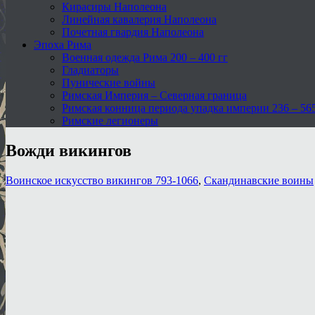
Кирасиры Наполеона
Линейная кавалерия Наполеона
Почетная гвардия Наполеона
Эпоха Рима
Военная одежда Рима 200 – 400 гг
Гладиаторы
Пунические войны
Римская Империя – Северная граница
Римская конница периода упадка империи 236 – 565 
Римские легионеры
Вожди викингов
Воинское искусство викингов 793-1066
,
Скандинавские воины