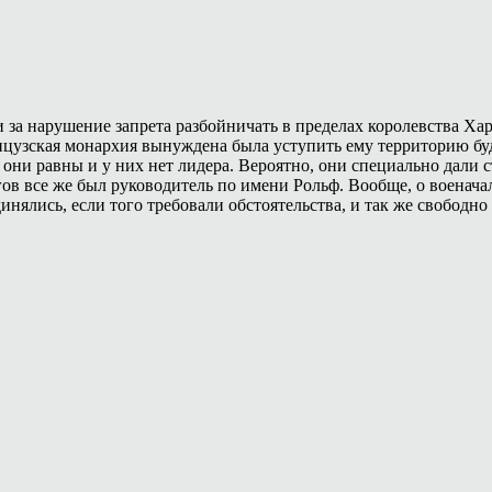
 за нарушение запрета разбойничать в пределах королевства Хар
ранцузская монархия вынуждена была уступить ему территорию б
 они равны и у них нет лидера. Вероятно, они специально дали 
гов все же был руководитель по имени Рольф. Вообще, о военача
нялись, если того требовали обстоятельства, и так же свободно