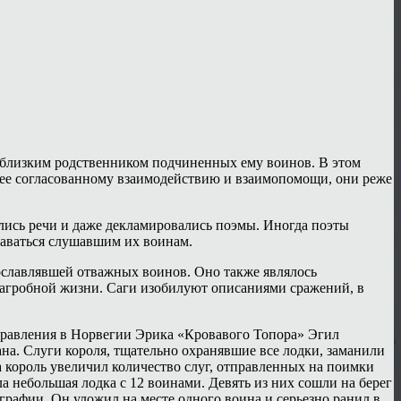
и близким родственником подчиненных ему воинов. В этом
лее согласованному взаимодействию и взаимопомощи, они реже
лись речи и даже декламировались поэмы. Иногда поэты
даваться слушавшим их воинам.
рославлявшей отважных воинов. Оно также являлось
загробной жизни. Саги изобилуют описаниями сражений, в
правления в Норвегии Эрика «Кровавого Топора» Эгил
ана. Слуги короля, тщательно охранявшие все лодки, заманили
а король увеличил количество слуг, отправленных на поимки
а небольшая лодка с 12 воинами. Девять из них сошли на берег
графии. Он уложил на месте одного воина и серьезно ранил в