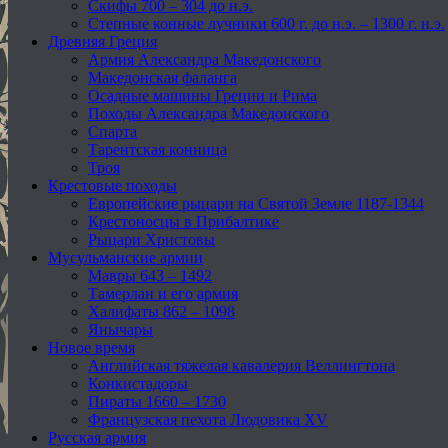
Скифы 700 – 304 до н.э.
Степные конные лучники 600 г. до н.э. – 1300 г. н.э.
Древняя Греция
Армия Александра Македонского
Македонская фаланга
Осадные машины Греции и Рима
Походы Александра Македонского
Спарта
Тарентская конница
Троя
Крестовые походы
Европейские рыцари на Святой Земле 1187-1344
Крестоносцы в Прибалтике
Рыцари Христовы
Мусульманские армии
Мавры 643 – 1492
Тамерлан и его армия
Халифаты 862 – 1098
Янычары
Новое время
Английская тяжелая кавалерия Веллингтона
Конкистадоры
Пираты 1660 – 1730
Французская пехота Людовика XV
Русская армия