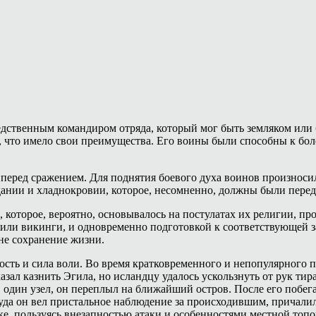
редственным командиром отряда, который мог быть земляком ил
, что имело свои преимущества. Его воины были способны к бо
перед сражением. Для поднятия боевого духа воинов произноси
адании и хладнокровии, которое, несомненно, должны были пере
 которое, вероятно, основывалось на постулатах их религии, п
жили викинги, и одновременно подготовкой к соответствующей 
не сохранение жизни.
ость и сила воли. Во время кратковременного и непопулярного 
ал казнить Эгила, но исландцу удалось ускользнуть от рук тир
 в один узел, он переплыл на ближайший остров. После его побег
уда он вел пристальное наблюдение за происходившим, причалил
дке, пользуясь внезапностью атаки и особенностями местной топо