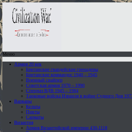
Меню
Армия 20 век
Британские гвардейские гренадеры
Британские коммандос 1940 – 1945
Военный снайпер
Советская армия 1970 – 1990
Спецназ ВДВ 1945 – 1984
Танковые войска Израиля в войне Судного Дня 197
Варвары
Кельты
Пикты
Сарматы
Византия
Армия Византийской империи 430-1118