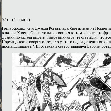
5/5 - (1 голос)
Грага Хрольф, сын Джарла Рогнвальда, был изгнан из Норвегии
в начале X века. Он настолько освоился в этом районе, что ф
франки пожелали видеть лидера викингов, те ответили, что все
Нормандского говорит о том, что у этого подразделения викин
промышлявшие в VIII-X веках в северо-западной Европе, объеди