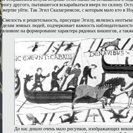
ногу другого, пытавшегося вскарабкаться вверх по склону. Ост
жертве уйти. Так Эгил Скалагримсон, с которым мало кто в Но
Смелость и решительность, присущие Эгилу, являлись неотъем
делам земных людей, подчеркивает важность наблюдательности
влияние на формирование характера рядовых викингов, а такж
До нас дошло очень мало рисунков, изображающих викин