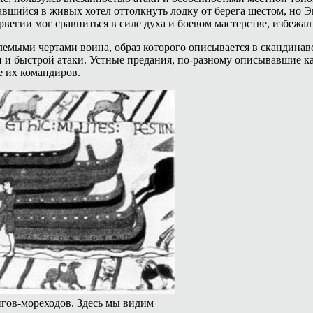
авшийся в живых хотел оттолкнуть лодку от берега шестом, но Э
рвегии мог сравниться в силе духа и боевом мастерстве, избежа
лемыми чертами воина, образ которого описывается в скандинав
 и быстрой атаки. Устные предания, по-разному описывавшие к
е их командиров.
гов-мореходов. Здесь мы видим