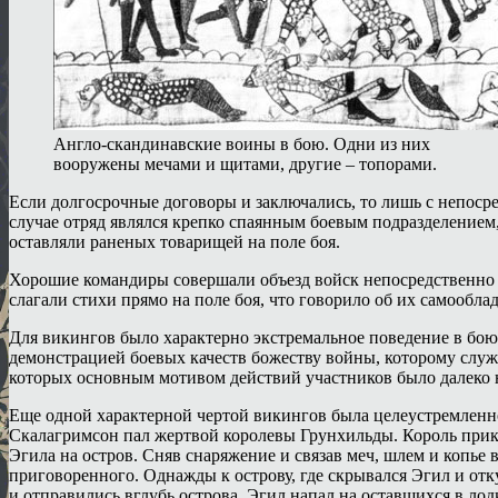
Англо-скандинавские воины в бою. Одни из них
вооружены мечами и щитами, другие – топорами.
Если долгосрочные договоры и заключались, то лишь с непос
случае отряд являлся крепко спаянным боевым подразделением
оставляли раненых товарищей на поле боя.
Хорошие командиры совершали объезд войск непосредственно 
слагали стихи прямо на поле боя, что говорило об их самообл
Для викингов было характерно экстремальное поведение в бою,
демонстрацией боевых качеств божеству войны, которому слу
которых основным мотивом действий участников было далеко 
Еще одной характерной чертой викингов была целеустремленн
Скалагримсон пал жертвой королевы Грунхильды. Король приказ
Эгила на остров. Сняв снаряжение и связав меч, шлем и копье
приговоренного. Однажды к острову, где скрывался Эгил и отк
и отправились вглубь острова. Эгил напал на оставшихся в ло