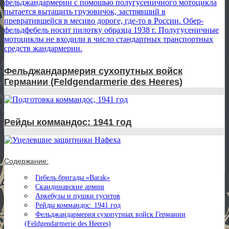
Фельджандармерия сухопутных войск
Германии (Feldgendarmerie des Heeres)
Рейды коммандос: 1941 год
Содержание:
Гибель бригады «Barak»
Скандинавские армии
Аркебузы и пушки гуситов
Рейды коммандос: 1941 год
Фельджандармерия сухопутных войск Германии
(Feldgendarmerie des Heeres)