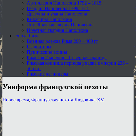
Артиллерия Наполеона 1792 – 1815
Гвардия Наполеона 1799-1815
Драгуны и уланы Наполеона
Кирасиры Наполеона
Линейная кавалерия Наполеона
Почетная гвардия Наполеона
Эпоха Рима
Военная одежда Рима 200 – 400 гг
Гладиаторы
Пунические войны
Римская Империя – Северная граница
Римская конница периода упадка империи 236 –
565 г.г.
Римские легионеры
Униформа французской пехоты
Новое время
,
Французская пехота Людовика XV