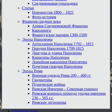
Средневековая геральдика
Статьи
Новороссия 1800 – 1825
Фото-история
Франция средние века
Армия Средневековой Франции
Каролинги
Французские рыцари 1300-1500
Эпоха Наполеона
Артиллерия Наполеона 1792 – 1815
Гвардия Наполеона 1799-1815
Драгуны и уланы Наполеона
Кирасиры Наполеона
Линейная кавалерия Наполеона
Почетная гвардия Наполеона
Эпоха Рима
Военная одежда Рима 200 – 400 гг
Гладиаторы
Пунические войны
Римская Империя – Северная граница
Римская конница периода упадка империи
236 – 565 г.г.
Римские легионеры
Обратная связь