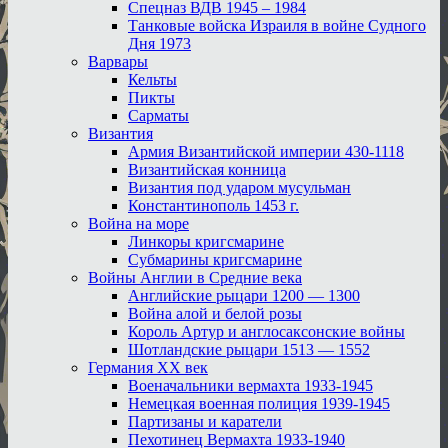
Спецназ ВДВ 1945 – 1984
Танковые войска Израиля в войне Судного
Дня 1973
Варвары
Кельты
Пикты
Сарматы
Византия
Армия Византийской империи 430-1118
Византийская конница
Византия под ударом мусульман
Константинополь 1453 г.
Война на море
Линкоры кригсмарине
Субмарины кригсмарине
Войны Англии в Средние века
Английские рыцари 1200 — 1300
Война алой и белой розы
Король Артур и англосаксонские войны
Шотландские рыцари 1513 — 1552
Германия XX век
Военачальники вермахта 1933-1945
Немецкая военная полиция 1939-1945
Партизаны и каратели
Пехотинец Вермахта 1933-1940