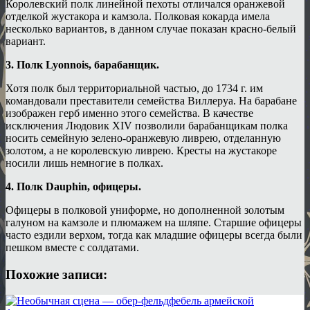
Королевский полк линейной пехоты отличался оранжевой
отделкой жустакора и камзола. Полковая кокарда имела
несколько вариантов, в данном случае показан красно-белый
вариант.
3. Полк Lyonnois, барабанщик.
Хотя полк был территориальной частью, до 1734 г. им
командовали преставители семейства Виллеруа. На барабане
изображен герб именно этого семейства. В качестве
исключения Людовик XIV позволили барабанщикам полка
носить семейную зелено-оранжевую ливрею, отделанную
золотом, а не королевскую ливрею. Кресты на жустакоре
носили лишь немногие в полках.
4. Полк Dauphin, офицеры.
Офицеры в полковой униформе, но дополненной золотым
галуном на камзоле и плюмажем на шляпе. Старшие офицеры
часто ездили верхом, тогда как младшие офицеры всегда были
пешком вместе с солдатами.
Похожие записи: