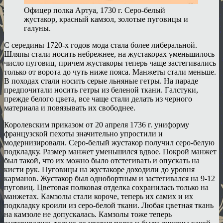
Офицер полка Артуа, 1730 г. Серо-белый
жустакор, красный камзол, золотые пуговицы и
галуны.
С середины 1720-х годов мода стала более либеральной.
Шляпы стали носить небрежнее, на жустакорах уменьшилось
число пуговиц, причем жустакоры теперь чаще застегивались
только от ворота до чуть ниже пояса. Манжеты стали меньше.
В походах стали носить серые льняные гетры. На параде
предпочитали носить гетры из беленой ткани. Галстуки,
прежде белого цвета, все чаще стали делать из черного
материала и повязывать их свободнее.
Королевским приказом от 20 апреля 1736 г. униформу
французской пехоты значительно упростили и
модернизировали. Серо-белый жустакор получил серо-белую
подкладку. Размер манжет уменьшился вдвое. Покрой манжет
был такой, что их можно было отстегивать и опускать на
кисти рук. Пуговицы на жустакоре доходили до уровня
карманов. Жустакор был однобортным и застегивался на 9-12
пуговиц. Цветовая полковая отделка сохранилась только на
манжетах. Камзолы стали короче, теперь их самих и их
подкладку кроили из серо-белой ткани. Любая цветная ткань
на камзоле не допускалась. Камзолы тоже теперь