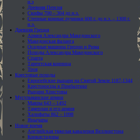
н.э
Древняя Персия
Скифы 700 – 304 до н.э.
Степные конные лучники 600 г. до н.э. – 1300 г.
н.э.
Древняя Греция
Армия Александра Македонского
Македонская фаланга
Осадные машины Греции и Рима
Походы Александра Македонского
Спарта
Тарентская конница
Троя
Крестовые походы
Европейские рыцари на Святой Земле 1187-1344
Крестоносцы в Прибалтике
Рыцари Христовы
Мусульманские армии
Мавры 643 – 1492
Тамерлан и его армия
Халифаты 862 – 1098
Янычары
Новое время
Английская тяжелая кавалерия Веллингтона
Конкистадоры