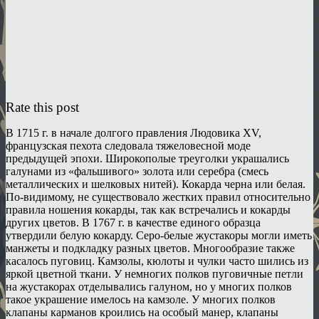
Rate this post
В 1715 г. в начале долгого правления Людовика XV,
французская пехота следовала тяжеловесной моде
предыдущей эпохи. Широкополые треуголки украшались
галунами из «фальшивого» золота или серебра (смесь
металлических и шелковых нитей). Кокарда черна или белая.
По-видимому, не существовало жестких правил относительно
правила ношения кокарды, так как встречались и кокарды
других цветов. В 1767 г. в качестве единого образца
утвердили белую кокарду. Серо-белые жустакоры могли иметь
манжеты и подкладку разных цветов. Многообразие также
касалось пуговиц. Камзолы, кюлоты и чулки часто шились из
яркой цветной ткани. У немногих полков пуговичные петли
на жустакорах отделывались галуном, но у многих полков
такое украшение имелось на камзоле. У многих полков
клапаны карманов кроились на особый манер, клапаны