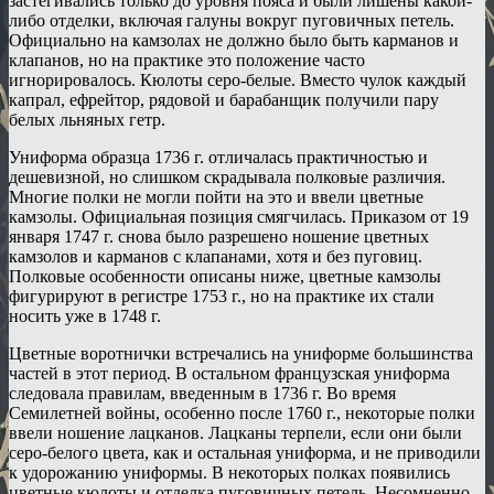
застегивались только до уровня пояса и были лишены какой-
либо отделки, включая галуны вокруг пуговичных петель.
Официально на камзолах не должно было быть карманов и
клапанов, но на практике это положение часто
игнорировалось. Кюлоты серо-белые. Вместо чулок каждый
капрал, ефрейтор, рядовой и барабанщик получили пару
белых льняных гетр.
Униформа образца 1736 г. отличалась практичностью и
дешевизной, но слишком скрадывала полковые различия.
Многие полки не могли пойти на это и ввели цветные
камзолы. Официальная позиция смягчилась. Приказом от 19
января 1747 г. снова было разрешено ношение цветных
камзолов и карманов с клапанами, хотя и без пуговиц.
Полковые особенности описаны ниже, цветные камзолы
фигурируют в регистре 1753 г., но на практике их стали
носить уже в 1748 г.
Цветные воротнички встречались на униформе большинства
частей в этот период. В остальном французская униформа
следовала правилам, введенным в 1736 г. Во время
Семилетней войны, особенно после 1760 г., некоторые полки
ввели ношение лацканов. Лацканы терпели, если они были
серо-белого цвета, как и остальная униформа, и не приводили
к удорожанию униформы. В некоторых полках появились
цветные кюлоты и отделка пуговичных петель. Несомненно,