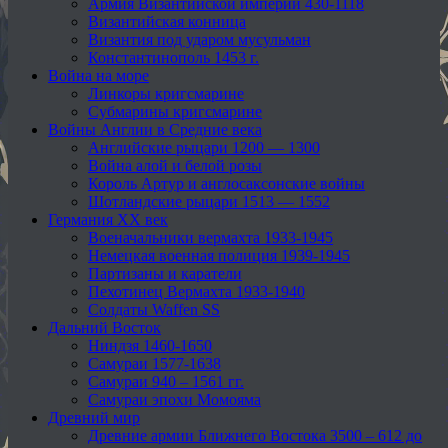
Армия Византийской империи 430-1118
Византийская конница
Византия под ударом мусульман
Константинополь 1453 г.
Война на море
Линкоры кригсмарине
Субмарины кригсмарине
Войны Англии в Средние века
Английские рыцари 1200 — 1300
Война алой и белой розы
Король Артур и англосаксонские войны
Шотландские рыцари 1513 — 1552
Германия XX век
Военачальники вермахта 1933-1945
Немецкая военная полиция 1939-1945
Партизаны и каратели
Пехотинец Вермахта 1933-1940
Солдаты Waffen SS
Дальний Восток
Ниндзя 1460-1650
Самураи 1577-1638
Самураи 940 – 1561 гг.
Самураи эпохи Момояма
Древний мир
Древние армии Ближнего Востока 3500 – 612 до