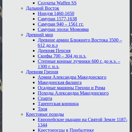
Солдаты Waffen SS
Дальний Восток
Ниндзя 1460-1650
Самураи 1577-1638
Самураи 940 – 1561 гг.
Самураи эпохи Момояма
Древний мир
Древние армии Ближнего Востока 3500 –
612 до н.э
Древняя Персия
Скифы 700 – 304 до н.э.
Степные конные лучники 600 г. до н.э. –
1300 г. н.э.
Древняя Греция
Армия Александра Македонского
Македонская фаланга
Осадные машины Греции и Рима
Походы Александра Македонского
Спарта
Тарентская конница
Троя
Крестовые походы
Европейские рыцари на Святой Земле 1187-
1344
Крестоносцы в Прибалтике