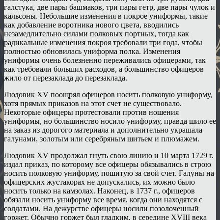
галстука, две пары башмаков, три пары гетр, две пары чулок и
кальсоны. Небольшие изменения в покрое униформы, такие
как добавление воротника нового цвета, вводились
незамедлительно силами полковых портных, тогда как
радикальные изменения покроя требовали три года, чтобы
полностью обновилась униформа полка. Изменения
униформы очень болезненно переживались офицерами, так
как требовали больших расходов, а большинство офицеров
жило от перезаклада до перезаклада.
Людовик XV поощрял офицеров носить полковую униформу,
хотя прямых приказов на этот счет не существовало.
Некоторые офицеры протестовали против ношения
униформы, но большинство носило униформу, правда шило ее
на заказ из дорогого материала и дополнительно украшала
галунами, золотым или серебряным шитьем и плюмажем.
Людовик XV продолжал гнуть свою линию и 10 марта 1729 г.
издал приказ, по которому все офицеры обязывались в строю
носить полковую униформу, пошитую за свой счет. Галуны на
офицерских жустакорах не допускались, их можно было
носить только на камзолах. Наконец, в 1737 г., офицеров
обязали носить униформу все время, когда они находятся с
солдатами. На дежурстве офицеры носили позолоченный
горжет. Обычно горжет был гладким, в середине XVIII века