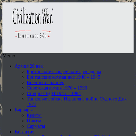
Меню
Армия 20 век
Британские гвардейские гренадеры
Британские коммандос 1940 – 1945
Военный снайпер
Советская армия 1970 – 1990
Спецназ ВДВ 1945 – 1984
Танковые войска Израиля в войне Судного Дня
1973
Варвары
Кельты
Пикты
Сарматы
Византия