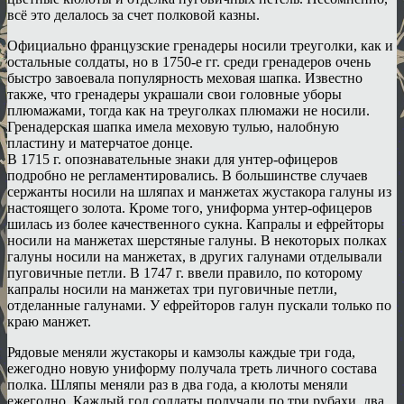
всё это делалось за счет полковой казны.
Официально французские гренадеры носили треуголки, как и
остальные солдаты, но в 1750-е гг. среди гренадеров очень
быстро завоевала популярность меховая шапка. Известно
также, что гренадеры украшали свои головные уборы
плюмажами, тогда как на треуголках плюмажи не носили.
Гренадерская шапка имела меховую тулью, налобную
пластину и матерчатое донце.
В 1715 г. опознавательные знаки для унтер-офицеров
подробно не регламентировались. В большинстве случаев
сержанты носили на шляпах и манжетах жустакора галуны из
настоящего золота. Кроме того, униформа унтер-офицеров
шилась из более качественного сукна. Капралы и ефрейторы
носили на манжетах шерстяные галуны. В некоторых полках
галуны носили на манжетах, в других галунами отделывали
пуговичные петли. В 1747 г. ввели правило, по которому
капралы носили на манжетах три пуговичные петли,
отделанные галунами. У ефрейторов галун пускали только по
краю манжет.
Рядовые меняли жустакоры и камзолы каждые три года,
ежегодно новую униформу получала треть личного состава
полка. Шляпы меняли раз в два года, а кюлоты меняли
ежегодно. Каждый год солдаты получали по три рубахи, два