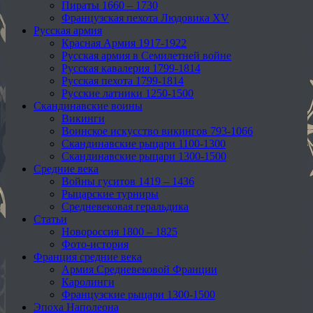
Пираты 1660 – 1730
Французская пехота Людовика XV
Русская армия
Красная Армия 1917-1922
Русская армия в Семилетней войне
Русская кавалерия 1799-1814
Русская пехота 1799-1814
Русские латники 1250-1500
Скандинавские воины
Викинги
Воинское искусство викингов 793-1066
Скандинавские рыцари 1100-1300
Скандинавские рыцари 1300-1500
Средние века
Войны гуситов 1419 – 1436
Рыцарские турниры
Средневековая геральдика
Статьи
Новороссия 1800 – 1825
Фото-история
Франция средние века
Армия Средневековой Франции
Каролинги
Французские рыцари 1300-1500
Эпоха Наполеона