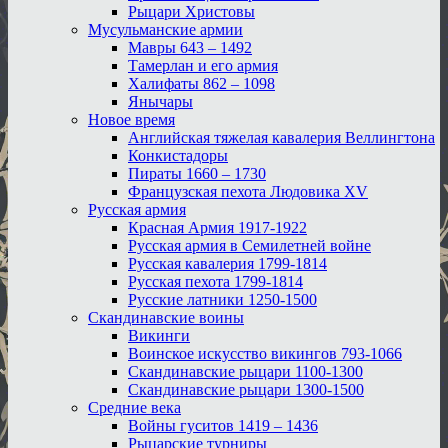
Рыцари Христовы
Мусульманские армии
Мавры 643 – 1492
Тамерлан и его армия
Халифаты 862 – 1098
Янычары
Новое время
Английская тяжелая кавалерия Веллингтона
Конкистадоры
Пираты 1660 – 1730
Французская пехота Людовика XV
Русская армия
Красная Армия 1917-1922
Русская армия в Семилетней войне
Русская кавалерия 1799-1814
Русская пехота 1799-1814
Русские латники 1250-1500
Скандинавские воины
Викинги
Воинское искусство викингов 793-1066
Скандинавские рыцари 1100-1300
Скандинавские рыцари 1300-1500
Средние века
Войны гуситов 1419 – 1436
Рыцарские турниры