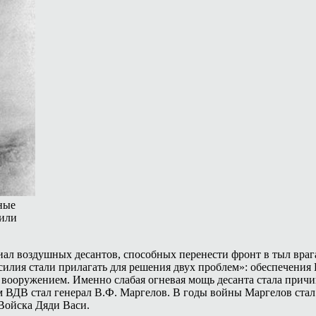
ные
дили
л воздушных десантов, способных перенести фронт в тыл врага
илия стали прилагать для решения двух проблем»: обеспечени
ооружением. Именно слабая огневая мощь десанта стала причин
ДВ стал генерал В.Ф. Маргелов. В годы войны Маргелов стал Г
 Войска Дяди Васи.