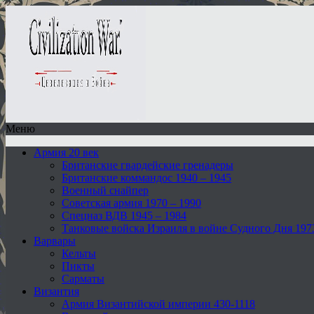
Меню
Армия 20 век
Британские гвардейские гренадеры
Британские коммандос 1940 – 1945
Военный снайпер
Советская армия 1970 – 1990
Спецназ ВДВ 1945 – 1984
Танковые войска Израиля в войне Судного Дня 197
Варвары
Кельты
Пикты
Сарматы
Византия
Армия Византийской империи 430-1118