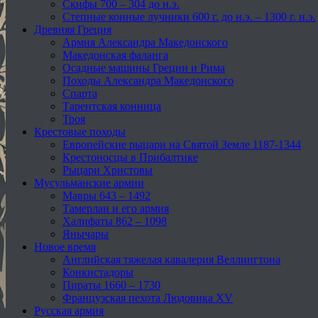
Скифы 700 – 304 до н.э.
Степные конные лучники 600 г. до н.э. – 1300 г. н.э.
Древняя Греция
Армия Александра Македонского
Македонская фаланга
Осадные машины Греции и Рима
Походы Александра Македонского
Спарта
Тарентская конница
Троя
Крестовые походы
Европейские рыцари на Святой Земле 1187-1344
Крестоносцы в Прибалтике
Рыцари Христовы
Мусульманские армии
Мавры 643 – 1492
Тамерлан и его армия
Халифаты 862 – 1098
Янычары
Новое время
Английская тяжелая кавалерия Веллингтона
Конкистадоры
Пираты 1660 – 1730
Французская пехота Людовика XV
Русская армия