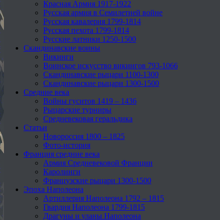
Красная Армия 1917-1922
Русская армия в Семилетней войне
Русская кавалерия 1799-1814
Русская пехота 1799-1814
Русские латники 1250-1500
Скандинавские воины
Викинги
Воинское искусство викингов 793-1066
Скандинавские рыцари 1100-1300
Скандинавские рыцари 1300-1500
Средние века
Войны гуситов 1419 – 1436
Рыцарские турниры
Средневековая геральдика
Статьи
Новороссия 1800 – 1825
Фото-история
Франция средние века
Армия Средневековой Франции
Каролинги
Французские рыцари 1300-1500
Эпоха Наполеона
Артиллерия Наполеона 1792 – 1815
Гвардия Наполеона 1799-1815
Драгуны и уланы Наполеона