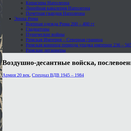
Кирасиры Наполеона
Линейная кавалерия Наполеона
Почетная гвардия Наполеона
Эпоха Рима
Военная одежда Рима 200 – 400 гг
Гладиаторы
Пунические войны
Римская Империя – Северная граница
Римская конница периода упадка империи 236 – 565 
Римские легионеры
Воздушно-десантные войска, послевое
Армия 20 век
,
Спецназ ВДВ 1945 – 1984