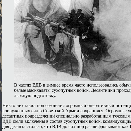
В частях ВДВ в зимнее время часто использовались обыч
белые маскхалаты сухопутных войск. Десантники прохо
лыжную подготовку.
Никто не ставил под сомнения огромный оперативный потенциа
вооруженных сил в Советской Армии сохранился. Огромные ус
десантных подразделений специально разработанным тяжелым в
ВДВ были включены в состав сухопутных войск, командующим В
для десанта столько, что ВДВ до сих пор расшифровывают как