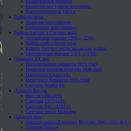
Византийская конница
Византия под ударом мусульман
Константинополь 1453 г.
Война на море
Линкоры кригсмарине
Субмарины кригсмарине
Войны Англии в Средние века
Английские рыцари 1200 — 1300
Война алой и белой розы
Король Артур и англосаксонские войны
Шотландские рыцари 1513 — 1552
Германия XX век
Военачальники вермахта 1933-1945
Немецкая военная полиция 1939-1945
Партизаны и каратели
Пехотинец Вермахта 1933-1940
Солдаты Waffen SS
Дальний Восток
Ниндзя 1460-1650
Самураи 1577-1638
Самураи 940 – 1561 гг.
Самураи эпохи Момояма
Древний мир
Древние армии Ближнего Востока 3500 – 612 до н.э
Древняя Персия