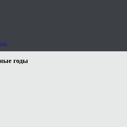
г.г.
нные годы