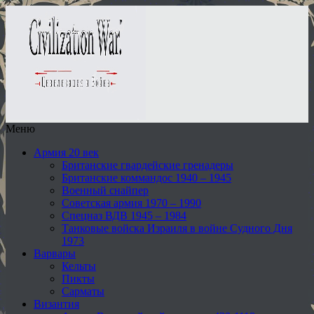
Меню
Армия 20 век
Британские гвардейские гренадеры
Британские коммандос 1940 – 1945
Военный снайпер
Советская армия 1970 – 1990
Спецназ ВДВ 1945 – 1984
Танковые войска Израиля в войне Судного Дня
1973
Варвары
Кельты
Пикты
Сарматы
Византия