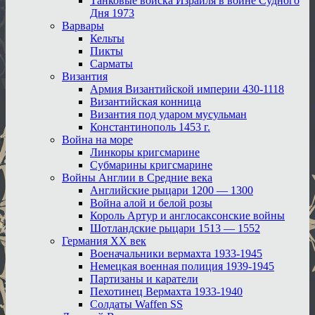
Танковые войска Израиля в войне Судного
Дня 1973
Варвары
Кельты
Пикты
Сарматы
Византия
Армия Византийской империи 430-1118
Византийская конница
Византия под ударом мусульман
Константинополь 1453 г.
Война на море
Линкоры кригсмарине
Субмарины кригсмарине
Войны Англии в Средние века
Английские рыцари 1200 — 1300
Война алой и белой розы
Король Артур и англосаксонские войны
Шотландские рыцари 1513 — 1552
Германия XX век
Военачальники вермахта 1933-1945
Немецкая военная полиция 1939-1945
Партизаны и каратели
Пехотинец Вермахта 1933-1940
Солдаты Waffen SS