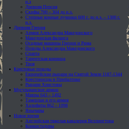
н.э
Древняя Персия
Скифы 700 – 304 до н.э.
Степные конные лучники 600 г. до н.э. – 1300 г.
н.э.
Древняя Греция
Армия Александра Македонского
Македонская фаланга
Осадные машины Греции и Рима
Походы Александра Македонского
Спарта
Тарентская конница
Троя
Крестовые походы
Европейские рыцари на Святой Земле 1187-1344
Крестоносцы в Прибалтике
Рыцари Христовы
Мусульманские армии
Мавры 643 – 1492
Тамерлан и его армия
Халифаты 862 – 1098
Янычары
Новое время
Английская тяжелая кавалерия Веллингтона
Конкистадоры