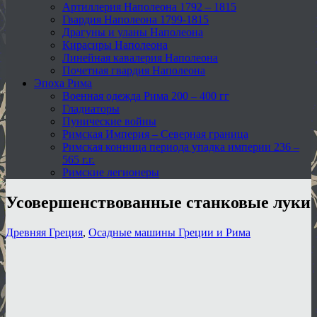
Артиллерия Наполеона 1792 – 1815
Гвардия Наполеона 1799-1815
Драгуны и уланы Наполеона
Кирасиры Наполеона
Линейная кавалерия Наполеона
Почетная гвардия Наполеона
Эпоха Рима
Военная одежда Рима 200 – 400 гг
Гладиаторы
Пунические войны
Римская Империя – Северная граница
Римская конница периода упадка империи 236 –
565 г.г.
Римские легионеры
Усовершенствованные станковые луки
Древняя Греция
,
Осадные машины Греции и Рима