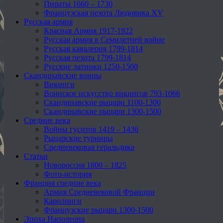
Пираты 1660 – 1730
Французская пехота Людовика XV
Русская армия
Красная Армия 1917-1922
Русская армия в Семилетней войне
Русская кавалерия 1799-1814
Русская пехота 1799-1814
Русские латники 1250-1500
Скандинавские воины
Викинги
Воинское искусство викингов 793-1066
Скандинавские рыцари 1100-1300
Скандинавские рыцари 1300-1500
Средние века
Войны гуситов 1419 – 1436
Рыцарские турниры
Средневековая геральдика
Статьи
Новороссия 1800 – 1825
Фото-история
Франция средние века
Армия Средневековой Франции
Каролинги
Французские рыцари 1300-1500
Эпоха Наполеона