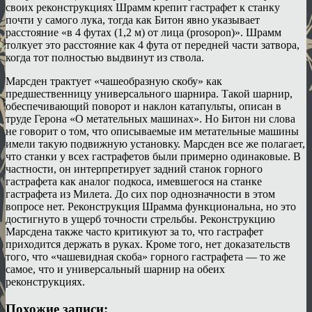
своих реконструкциях Шрамм крепит гастрафет к станку
почти у самого лука, тогда как Битон явно указывает
расстояние «в 4 футах (1,2 м) от лица (prosopon)». Шрамм
толкует это расстояние как 4 фута от передней части затвора,
когда тот полностью выдвинут из ствола.
Марсден трактует «чашеобразную скобу» как
предшественницу универсального шарнира. Такой шарнир,
обеспечивающий поворот и наклон катапульты, описан в
труде Герона «О метательных машинах». Но Битон ни слова
не говорит о том, что описываемые им метательные машины
имели такую подвижную установку. Марсден все же полагает,
что станки у всех гастрафетов были примерно одинаковые. В
частности, он интерпретирует задний станок горного
гастрафета как аналог подкоса, имевшегося на станке
гастрафета из Милета. До сих пор однозначности в этом
вопросе нет. Реконструкция Шрамма функциональна, но это
достигнуто в ущерб точности стрельбы. Реконструкцию
Марсдена также часто критикуют за то, что гастрафет
приходится держать в руках. Кроме того, нет доказательств
того, что «чашевидная скоба» горного гастрафета — то же
самое, что и универсальный шарнир на обеих
реконструкциях.
Похожие записи: