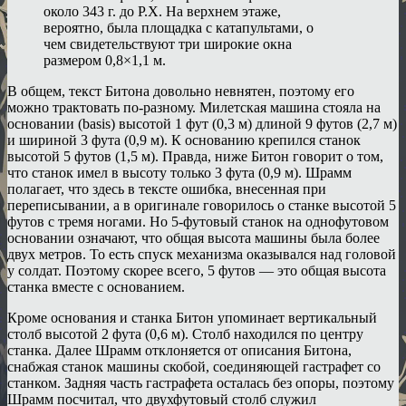
около 343 г. до Р.Х. На верхнем этаже,
вероятно, была площадка с катапультами, о
чем свидетельствуют три широкие окна
размером 0,8×1,1 м.
В общем, текст Битона довольно невнятен, поэтому его
можно трактовать по-разному. Милетская машина стояла на
основании (basis) высотой 1 фут (0,3 м) длиной 9 футов (2,7 м)
и шириной 3 фута (0,9 м). К основанию крепился станок
высотой 5 футов (1,5 м). Правда, ниже Битон говорит о том,
что станок имел в высоту только 3 фута (0,9 м). Шрамм
полагает, что здесь в тексте ошибка, внесенная при
переписывании, а в оригинале говорилось о станке высотой 5
футов с тремя ногами. Но 5-футовый станок на однофутовом
основании означают, что общая высота машины была более
двух метров. То есть спуск механизма оказывался над головой
у солдат. Поэтому скорее всего, 5 футов — это общая высота
станка вместе с основанием.
Кроме основания и станка Битон упоминает вертикальный
столб высотой 2 фута (0,6 м). Столб находился по центру
станка. Далее Шрамм отклоняется от описания Битона,
снабжая станок машины скобой, соединяющей гастрафет со
станком. Задняя часть гастрафета осталась без опоры, поэтому
Шрамм посчитал, что двухфутовый столб служил