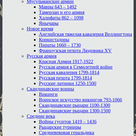
Мусульманские армии
Мавры 643 – 1492
Тамерлан и его армия
Халифаты 862 – 1098
Янычары
Новое время
Английская тяжелая кавалерия Веллингтона
Конкистадоры
Пираты 1660 – 1730
Французская пехота Людовика XV
Русская армия
Красная Армия 1917-1922
Русская армия в Семилетней войне
Русская кавалерия 1799-1814
Русская пехота 1799-1814
Русские латники 1250-1500
Скандинавские воины
Викинги
Воинское искусство викингов 793-1066
Скандинавские рыцари 1100-1300
Скандинавские рыцари 1300-1500
Средние века
Войны гуситов 1419 – 1436
Рыцарские турниры
Средневековая геральдика