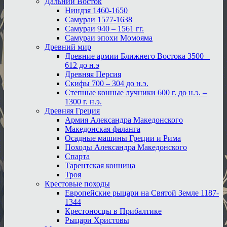
Дальний Восток
Ниндзя 1460-1650
Самураи 1577-1638
Самураи 940 – 1561 гг.
Самураи эпохи Момояма
Древний мир
Древние армии Ближнего Востока 3500 –
612 до н.э
Древняя Персия
Скифы 700 – 304 до н.э.
Степные конные лучники 600 г. до н.э. –
1300 г. н.э.
Древняя Греция
Армия Александра Македонского
Македонская фаланга
Осадные машины Греции и Рима
Походы Александра Македонского
Спарта
Тарентская конница
Троя
Крестовые походы
Европейские рыцари на Святой Земле 1187-
1344
Крестоносцы в Прибалтике
Рыцари Христовы