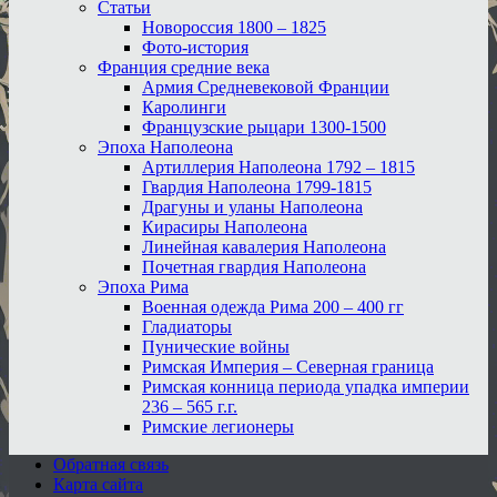
Статьи
Новороссия 1800 – 1825
Фото-история
Франция средние века
Армия Средневековой Франции
Каролинги
Французские рыцари 1300-1500
Эпоха Наполеона
Артиллерия Наполеона 1792 – 1815
Гвардия Наполеона 1799-1815
Драгуны и уланы Наполеона
Кирасиры Наполеона
Линейная кавалерия Наполеона
Почетная гвардия Наполеона
Эпоха Рима
Военная одежда Рима 200 – 400 гг
Гладиаторы
Пунические войны
Римская Империя – Северная граница
Римская конница периода упадка империи
236 – 565 г.г.
Римские легионеры
Обратная связь
Карта сайта