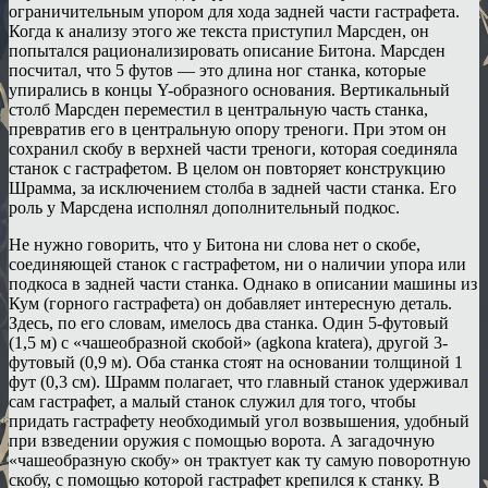
ограничительным упором для хода задней части гастрафета.
Когда к анализу этого же текста приступил Марсден, он
попытался рационализировать описание Битона. Марсден
посчитал, что 5 футов — это длина ног станка, которые
упирались в концы Y-образного основания. Вертикальный
столб Марсден переместил в центральную часть станка,
превратив его в центральную опору треноги. При этом он
сохранил скобу в верхней части треноги, которая соединяла
станок с гастрафетом. В целом он повторяет конструкцию
Шрамма, за исключением столба в задней части станка. Его
роль у Марсдена исполнял дополнительный подкос.
Не нужно говорить, что у Битона ни слова нет о скобе,
соединяющей станок с гастрафетом, ни о наличии упора или
подкоса в задней части станка. Однако в описании машины из
Кум (горного гастрафета) он добавляет интересную деталь.
Здесь, по его словам, имелось два станка. Один 5-футовый
(1,5 м) с «чашеобразной скобой» (agkona kratera), другой 3-
футовый (0,9 м). Оба станка стоят на основании толщиной 1
фут (0,3 см). Шрамм полагает, что главный станок удерживал
сам гастрафет, а малый станок служил для того, чтобы
придать гастрафету необходимый угол возвышения, удобный
при взведении оружия с помощью ворота. А загадочную
«чашеобразную скобу» он трактует как ту самую поворотную
скобу, с помощью которой гастрафет крепился к станку. В