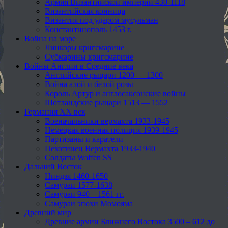
Армия Византийской империи 430-1118
Византийская конница
Византия под ударом мусульман
Константинополь 1453 г.
Война на море
Линкоры кригсмарине
Субмарины кригсмарине
Войны Англии в Средние века
Английские рыцари 1200 — 1300
Война алой и белой розы
Король Артур и англосаксонские войны
Шотландские рыцари 1513 — 1552
Германия XX век
Военачальники вермахта 1933-1945
Немецкая военная полиция 1939-1945
Партизаны и каратели
Пехотинец Вермахта 1933-1940
Солдаты Waffen SS
Дальний Восток
Ниндзя 1460-1650
Самураи 1577-1638
Самураи 940 – 1561 гг.
Самураи эпохи Момояма
Древний мир
Древние армии Ближнего Востока 3500 – 612 до