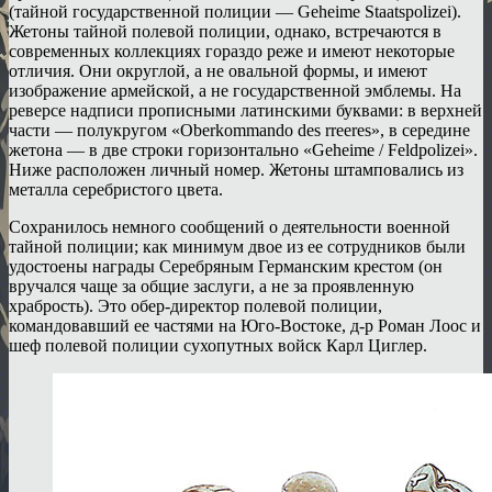
(тайной государственной полиции — Geheime Staatspolizei).
Жетоны тайной полевой полиции, однако, встречаются в
современных коллекциях гораздо реже и имеют некоторые
отличия. Они округлой, а не овальной формы, и имеют
изображение армейской, а не государственной эмблемы. На
реверсе надписи прописными латинскими буквами: в верхней
части — полукругом «Oberkommando des rreeres», в середине
жетона — в две строки горизонтально «Geheime / Feldpolizei».
Ниже расположен личный номер. Жетоны штамповались из
металла серебристого цвета.
Сохранилось немного сообщений о деятельности военной
тайной полиции; как минимум двое из ее сотрудников были
удостоены награды Серебряным Германским крестом (он
вручался чаще за общие заслуги, а не за проявленную
храбрость). Это обер-директор полевой полиции,
командовавший ее частями на Юго-Востоке, д-р Роман Лоос и
шеф полевой полиции сухопутных войск Карл Циглер.