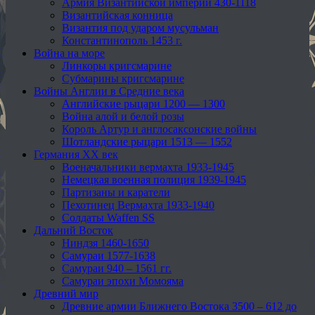
Армия Византийской империи 430-1118
Византийская конница
Византия под ударом мусульман
Константинополь 1453 г.
Война на море
Линкоры кригсмарине
Субмарины кригсмарине
Войны Англии в Средние века
Английские рыцари 1200 — 1300
Война алой и белой розы
Король Артур и англосаксонские войны
Шотландские рыцари 1513 — 1552
Германия XX век
Военачальники вермахта 1933-1945
Немецкая военная полиция 1939-1945
Партизаны и каратели
Пехотинец Вермахта 1933-1940
Солдаты Waffen SS
Дальний Восток
Ниндзя 1460-1650
Самураи 1577-1638
Самураи 940 – 1561 гг.
Самураи эпохи Момояма
Древний мир
Древние армии Ближнего Востока 3500 – 612 до