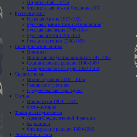
Пираты 1660 – 1730
Французская пехота Людовика XV
Русская армия
Красная Армия 1917-1922
Русская армия в Семилетней войне
Русская кавалерия 1799-1814
Русская пехота 1799-1814
Русские латники 1250-1500
Скандинавские воины
Викинги
Воинское искусство викингов 793-1066
Скандинавские рыцари 1100-1300
Скандинавские рыцари 1300-1500
Средние века
Войны гуситов 1419 – 1436
Рыцарские турниры
Средневековая геральдика
Статьи
Новороссия 1800 – 1825
Фото-история
Франция средние века
Армия Средневековой Франции
Каролинги
Французские рыцари 1300-1500
Эпоха Наполеона