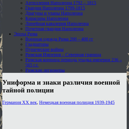
Артиллерия Наполеона 1792 – 1815
Гвардия Наполеона 1799-1815
Драгуны и уланы Наполеона
Кирасиры Наполеона
Линейная кавалерия Наполеона
Почетная гвардия Наполеона
Эпоха Рима
Военная одежда Рима 200 – 400 гг
Гладиаторы
Пунические войны
Римская Империя – Северная граница
Римская конница периода упадка империи 236 –
565 г.г.
Римские легионеры
Униформа и знаки различия военной
тайной полиции
Германия XX век
,
Немецкая военная полиция 1939-1945