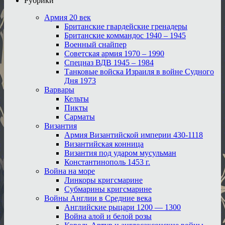
Рубрики
Армия 20 век
Британские гвардейские гренадеры
Британские коммандос 1940 – 1945
Военный снайпер
Советская армия 1970 – 1990
Спецназ ВДВ 1945 – 1984
Танковые войска Израиля в войне Судного
Дня 1973
Варвары
Кельты
Пикты
Сарматы
Византия
Армия Византийской империи 430-1118
Византийская конница
Византия под ударом мусульман
Константинополь 1453 г.
Война на море
Линкоры кригсмарине
Субмарины кригсмарине
Войны Англии в Средние века
Английские рыцари 1200 — 1300
Война алой и белой розы