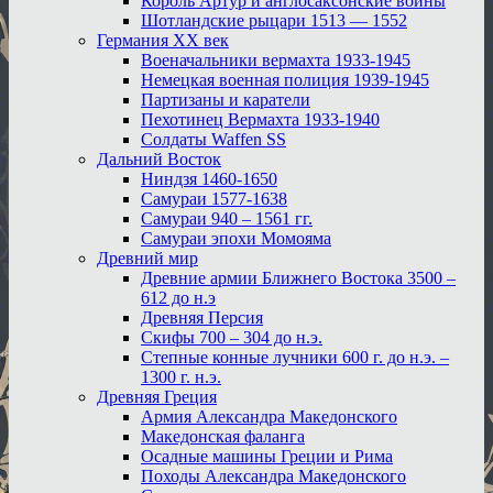
Король Артур и англосаксонские войны
Шотландские рыцари 1513 — 1552
Германия XX век
Военачальники вермахта 1933-1945
Немецкая военная полиция 1939-1945
Партизаны и каратели
Пехотинец Вермахта 1933-1940
Солдаты Waffen SS
Дальний Восток
Ниндзя 1460-1650
Самураи 1577-1638
Самураи 940 – 1561 гг.
Самураи эпохи Момояма
Древний мир
Древние армии Ближнего Востока 3500 –
612 до н.э
Древняя Персия
Скифы 700 – 304 до н.э.
Степные конные лучники 600 г. до н.э. –
1300 г. н.э.
Древняя Греция
Армия Александра Македонского
Македонская фаланга
Осадные машины Греции и Рима
Походы Александра Македонского