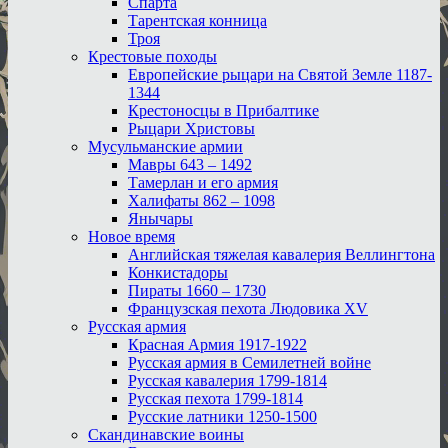
Спарта
Тарентская конница
Троя
Крестовые походы
Европейские рыцари на Святой Земле 1187-
1344
Крестоносцы в Прибалтике
Рыцари Христовы
Мусульманские армии
Мавры 643 – 1492
Тамерлан и его армия
Халифаты 862 – 1098
Янычары
Новое время
Английская тяжелая кавалерия Веллингтона
Конкистадоры
Пираты 1660 – 1730
Французская пехота Людовика XV
Русская армия
Красная Армия 1917-1922
Русская армия в Семилетней войне
Русская кавалерия 1799-1814
Русская пехота 1799-1814
Русские латники 1250-1500
Скандинавские воины