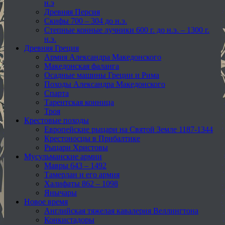
н.э
Древняя Персия
Скифы 700 – 304 до н.э.
Степные конные лучники 600 г. до н.э. – 1300 г.
н.э.
Древняя Греция
Армия Александра Македонского
Македонская фаланга
Осадные машины Греции и Рима
Походы Александра Македонского
Спарта
Тарентская конница
Троя
Крестовые походы
Европейские рыцари на Святой Земле 1187-1344
Крестоносцы в Прибалтике
Рыцари Христовы
Мусульманские армии
Мавры 643 – 1492
Тамерлан и его армия
Халифаты 862 – 1098
Янычары
Новое время
Английская тяжелая кавалерия Веллингтона
Конкистадоры