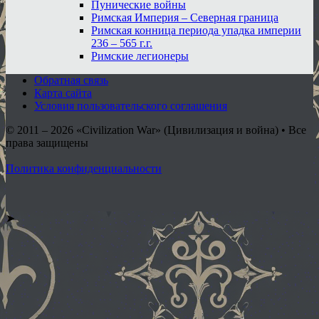
Пунические войны
Римская Империя – Северная граница
Римская конница периода упадка империи
236 – 565 г.г.
Римские легионеры
Обратная связь
Карта сайта
Условия пользовательского соглашения
© 2011 – 2026
«Civilization War» (Цивилизация и война) • Все
права защищены
Политика конфиденциальности
➤