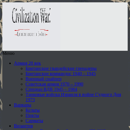
Меню
Армия 20 век
Британские гвардейские гренадеры
Британские коммандос 1940 – 1945
Военный снайпер
Советская армия 1970 – 1990
Спецназ ВДВ 1945 – 1984
Танковые войска Израиля в войне Судного Дня
1973
Варвары
Кельты
Пикты
Сарматы
Византия