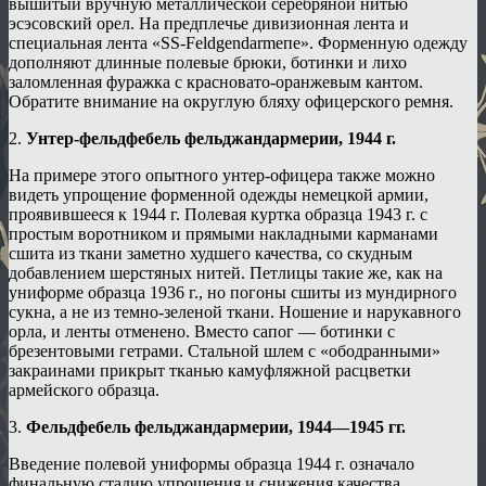
вышитый вручную металлической серебряной нитью
эсэсовский орел. На предплечье дивизионная лента и
специальная лента «SS-Feldgendarmeпе». Форменную одежду
дополняют длинные полевые брюки, ботинки и лихо
заломленная фуражка с красновато-оранжевым кантом.
Обратите внимание на округлую бляху офицерского ремня.
2.
Унтер-фельдфебель фельджандармерии, 1944 г.
На примере этого опытного унтер-офицера также можно
видеть упрощение форменной одежды немецкой армии,
проявившееся к 1944 г. Полевая куртка образца 1943 г. с
простым воротником и прямыми накладными карманами
сшита из ткани заметно худшего качества, со скудным
добавлением шерстяных нитей. Петлицы такие же, как на
униформе образца 1936 г., но погоны сшиты из мундирного
сукна, а не из темно-зеленой ткани. Ношение и нарукавного
орла, и ленты отменено. Вместо сапог — ботинки с
брезентовыми гетрами. Стальной шлем с «ободранными»
закраинами прикрыт тканью камуфляжной расцветки
армейского образца.
3.
Фельдфебель фельджандармерии, 1944—1945 гг.
Введение полевой униформы образца 1944 г. означало
финальную стадию упрощения и снижения качества