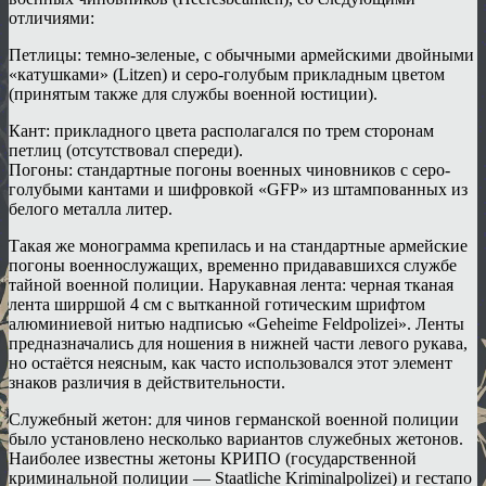
отличиями:
Петлицы: темно-зеленые, с обычными армейскими двойными
«катушками» (Litzen) и серо-голубым прикладным цветом
(принятым также для службы военной юстиции).
Кант: прикладного цвета располагался по трем сторонам
петлиц (отсутствовал спереди).
Погоны: стандартные погоны военных чиновников с серо-
голубыми кантами и шифровкой «GFP» из штампованных из
белого металла литер.
Такая же монограмма крепилась и на стандартные армейские
погоны военнослужащих, временно придававшихся службе
тайной военной полиции. Нарукавная лента: черная тканая
лента ширршой 4 см с вытканной готическим шрифтом
алюминиевой нитью надписью «Geheime Feldpolizei». Ленты
предназначались для ношения в нижней части левого рукава,
но остаётся неясным, как часто использовался этот элемент
знаков различия в действительности.
Служебный жетон: для чинов германской военной полиции
было установлено несколько вариантов служебных жетонов.
Наиболее известны жетоны КРИПО (государственной
криминальной полиции — Staatliche Kriminalpolizei) и гестапо