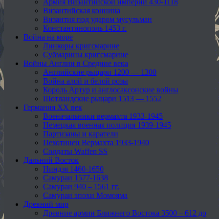
Армия Византийской империи 430-1118
Византийская конница
Византия под ударом мусульман
Константинополь 1453 г.
Война на море
Линкоры кригсмарине
Субмарины кригсмарине
Войны Англии в Средние века
Английские рыцари 1200 — 1300
Война алой и белой розы
Король Артур и англосаксонские войны
Шотландские рыцари 1513 — 1552
Германия XX век
Военачальники вермахта 1933-1945
Немецкая военная полиция 1939-1945
Партизаны и каратели
Пехотинец Вермахта 1933-1940
Солдаты Waffen SS
Дальний Восток
Ниндзя 1460-1650
Самураи 1577-1638
Самураи 940 – 1561 гг.
Самураи эпохи Момояма
Древний мир
Древние армии Ближнего Востока 3500 – 612 до