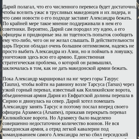
Дарий полагал, что его численного перевеса будет достаточно,
чтобы вселить ужас в трусливых македонцев и их лидера, и
что сами новости о его подходе заставят Александра бежать.
По крайней мере такое мнение поддерживали в нем его
советники. Вероятно, Дарий сам породил эту идею, а его
офицеры и придворные зна ли тщетность попыток сообщить
ему что-либо, чего он не желал слышать. В действительности
царь Персии обладал очень большим оптимизмом, надеясь не
просто выбить Александра из Азии, но и поймать в ловушку,
уничтожив здесь всю его армию. Единственная
стратегическая проблема, о которой он размышлял,
заключалась в том, как не дать македонской армии бежать.
Пока Александр маршировал на юг через горы Таурус
(Taurus), чтобы войти на равнину возле Тарсуса (Tarsus) через
узкий горный перевал, известный как Киликийские ворота,
объединенная армия Дария из Евфратской долины перешла в
Сирию и двинулась на север. Дарий хотел помешать
Александру занять Тарсус и поэтому послал вперед своего
офицера Арзамеса (Arsames), приказав перекрыть перевал
Киликийские ворота. Но Арзамесу было выделено
совершенно недостаточное количество воинов. Не вся
македонская армия, а отряд легкой кавалерии под
командованием самого Александра легко сбил персидский