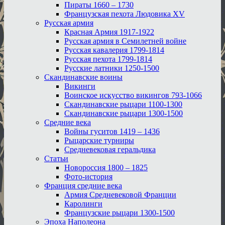
Пираты 1660 – 1730
Французская пехота Людовика XV
Русская армия
Красная Армия 1917-1922
Русская армия в Семилетней войне
Русская кавалерия 1799-1814
Русская пехота 1799-1814
Русские латники 1250-1500
Скандинавские воины
Викинги
Воинское искусство викингов 793-1066
Скандинавские рыцари 1100-1300
Скандинавские рыцари 1300-1500
Средние века
Войны гуситов 1419 – 1436
Рыцарские турниры
Средневековая геральдика
Статьи
Новороссия 1800 – 1825
Фото-история
Франция средние века
Армия Средневековой Франции
Каролинги
Французские рыцари 1300-1500
Эпоха Наполеона