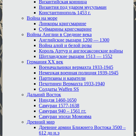
Византийская конница
Византия под ударом мусульман
Константинополь 1453 г.
Война на море
Линкоры кригсмарине
Субмарины кригсмарине
Войны Англии в Средние века
Английские рыцари 1200 — 1300
Война алой и белой розы
Король Артур и англосаксонские войны
Шотландские рыцари 1513 — 1552
Германия XX век
Военачальники вермахта 1933-1945
Немецкая военная полиция 1939-1945
Партизаны и каратели
Пехотинец Вермахта 1933-1940
Солдаты Waffen SS
Дальний Восток
Ниндзя 1460-1650
Самураи 1577-1638
Самураи 940 – 1561 гг.
Самураи эпохи Момояма
Древний мир
Древние армии Ближнего Востока 3500 –
612 до н.э