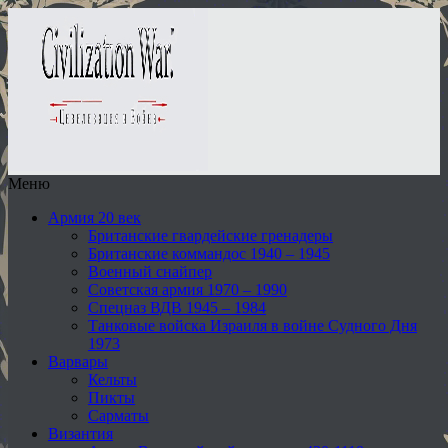
Меню
Армия 20 век
Британские гвардейские гренадеры
Британские коммандос 1940 – 1945
Военный снайпер
Советская армия 1970 – 1990
Спецназ ВДВ 1945 – 1984
Танковые войска Израиля в войне Судного Дня
1973
Варвары
Кельты
Пикты
Сарматы
Византия