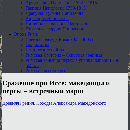
Артиллерия Наполеона 1792 – 1815
Гвардия Наполеона 1799-1815
Драгуны и уланы Наполеона
Кирасиры Наполеона
Линейная кавалерия Наполеона
Почетная гвардия Наполеона
Эпоха Рима
Военная одежда Рима 200 – 400 гг
Гладиаторы
Пунические войны
Римская Империя – Северная граница
Римская конница периода упадка империи 236 –
565 г.г.
Римские легионеры
Сражение при Иссе: македонцы и
персы – встречный марш
Древняя Греция
,
Походы Александра Македонского