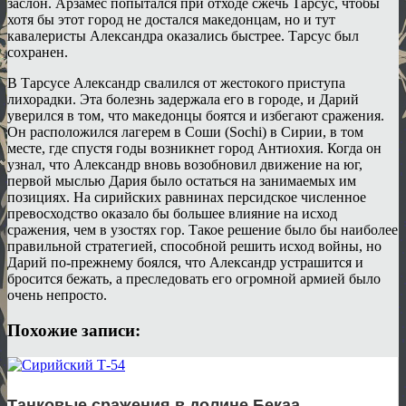
заслон. Арзамес попытался при отходе сжечь Тарсус, чтобы
хотя бы этот город не достался македонцам, но и тут
кавалеристы Александра оказались быстрее. Тарсус был
сохранен.
В Тарсусе Александр свалился от жестокого приступа
лихорадки. Эта болезнь задержала его в городе, и Дарий
уверился в том, что македонцы боятся и избегают сражения.
Он расположился лагерем в Соши (Sochi) в Сирии, в том
месте, где спустя годы возникнет город Антиохия. Когда он
узнал, что Александр вновь возобновил движение на юг,
первой мыслью Дария было остаться на занимаемых им
позициях. На сирийских равнинах персидское численное
превосходство оказало бы большее влияние на исход
сражения, чем в узостях гор. Такое решение было бы наиболее
правильной стратегией, способной решить исход войны, но
Дарий по-прежнему боялся, что Александр устрашится и
бросится бежать, а преследовать его огромной армией было
очень непросто.
Похожие записи:
Танковые сражения в долине Бекаа