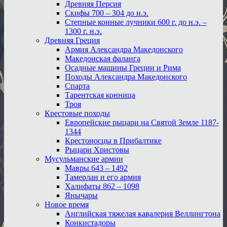
Древняя Персия
Скифы 700 – 304 до н.э.
Степные конные лучники 600 г. до н.э. –
1300 г. н.э.
Древняя Греция
Армия Александра Македонского
Македонская фаланга
Осадные машины Греции и Рима
Походы Александра Македонского
Спарта
Тарентская конница
Троя
Крестовые походы
Европейские рыцари на Святой Земле 1187-
1344
Крестоносцы в Прибалтике
Рыцари Христовы
Мусульманские армии
Мавры 643 – 1492
Тамерлан и его армия
Халифаты 862 – 1098
Янычары
Новое время
Английская тяжелая кавалерия Веллингтона
Конкистадоры