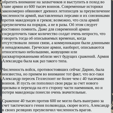
обратить внимание на захватчиков и выступить в поход во
главе армии из 600 тысяч воинов. Современные историки
закономерно обвиняют древних летописцев за преувеличение
численности армий, выставленных персами и их союзниками
против македонцев и греков; возможно, что сила армий
преувеличена на порядок, а не в разы. Об этом следует
постоянно помнить. Даже для современной армии
сосредоточить такое количество солдат очень непросто, что
говорить тогда об описываемых временах, когда
отсутствовали линии связи, а коммуникации были длинными
и ненадежными. Греческие армии, наоборот, описываются
относительно небольшими, живущими или
расквартированными вблизи мест будущих сражений. Армия
Александра была как раз такого типа.
Численность войск, противостоявших сейчас Дарию, была
неизвестна, но примем во внимание тот факт, что все-таки
Александр пересек Геллеспонт не более чем с 40 тысячами
воинов. И пусть он пополнил свои ряды за счет нового
призыва и перехода на его сторону части наемников, но и
потери македонцы понесли очень значительные.
Сражение 40 тысяч против 600 не могло быть выиграно за
счет тактического гения полководца, скорее всего, Александр
в своих реляциях преувеличил численность врагов.