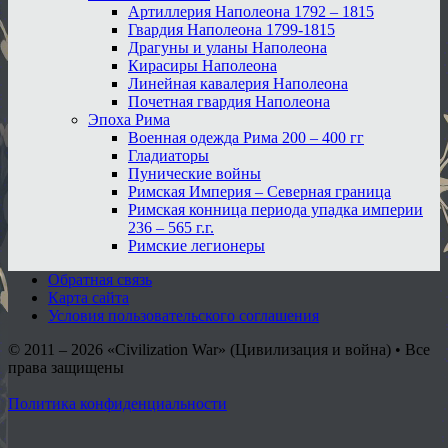
Артиллерия Наполеона 1792 – 1815
Гвардия Наполеона 1799-1815
Драгуны и уланы Наполеона
Кирасиры Наполеона
Линейная кавалерия Наполеона
Почетная гвардия Наполеона
Эпоха Рима
Военная одежда Рима 200 – 400 гг
Гладиаторы
Пунические войны
Римская Империя – Северная граница
Римская конница периода упадка империи
236 – 565 г.г.
Римские легионеры
Обратная связь
Карта сайта
Условия пользовательского соглашения
© 2011 – 2026
«Civilization War» (Цивилизация и война) • Все
права защищены
Политика конфиденциальности