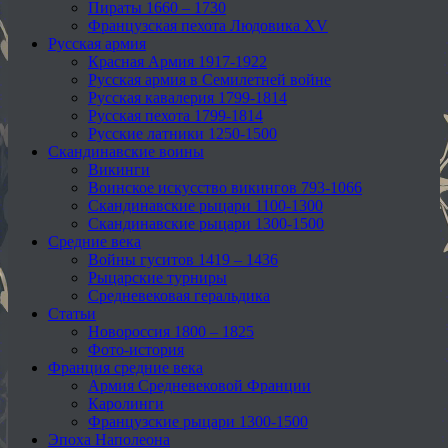
Пираты 1660 – 1730
Французская пехота Людовика XV
Русская армия
Красная Армия 1917-1922
Русская армия в Семилетней войне
Русская кавалерия 1799-1814
Русская пехота 1799-1814
Русские латники 1250-1500
Скандинавские воины
Викинги
Воинское искусство викингов 793-1066
Скандинавские рыцари 1100-1300
Скандинавские рыцари 1300-1500
Средние века
Войны гуситов 1419 – 1436
Рыцарские турниры
Средневековая геральдика
Статьи
Новороссия 1800 – 1825
Фото-история
Франция средние века
Армия Средневековой Франции
Каролинги
Французские рыцари 1300-1500
Эпоха Наполеона