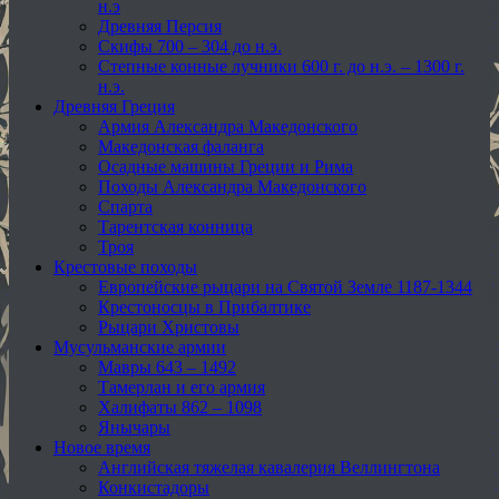
н.э
Древняя Персия
Скифы 700 – 304 до н.э.
Степные конные лучники 600 г. до н.э. – 1300 г.
н.э.
Древняя Греция
Армия Александра Македонского
Македонская фаланга
Осадные машины Греции и Рима
Походы Александра Македонского
Спарта
Тарентская конница
Троя
Крестовые походы
Европейские рыцари на Святой Земле 1187-1344
Крестоносцы в Прибалтике
Рыцари Христовы
Мусульманские армии
Мавры 643 – 1492
Тамерлан и его армия
Халифаты 862 – 1098
Янычары
Новое время
Английская тяжелая кавалерия Веллингтона
Конкистадоры