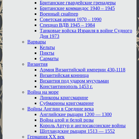
Британские гвардейские гренадеры
Британские коммандос 1940 – 1945
Военный снайпер
Советская армия 1970 – 1990
Спецназ ВДВ 1945 – 1984
Танковые войска Израиля в войне Судного
Дня 1973
Варвары
Кельты
Пикты
Сарматы
Византия
Армия Византийской империи 430-1118
Византийская конница
Византия под ударом мусульман
Константинополь 1453 г.
Война на море
Линкоры кригсмарине
Субмарины кригсмарине
Войны Англии в Средние века
Английские рыцари 1200 — 1300
Война алой и белой розы
Король Артур и англосаксонские войны
Шотландские рыцари 1513 — 1552
Германия XX век