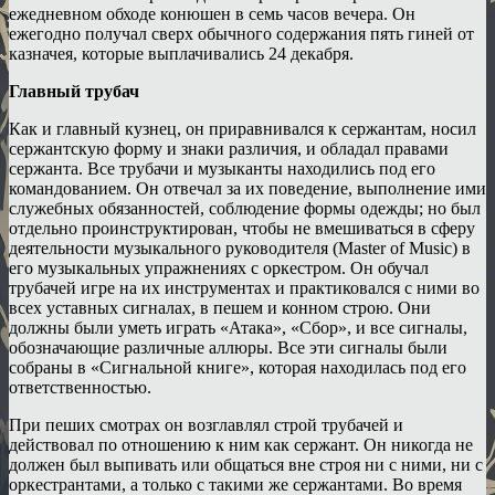
ежедневном обходе конюшен в семь часов вечера. Он
ежегодно получал сверх обычного содержания пять гиней от
казначея, которые выплачивались 24 декабря.
Главный трубач
Как и главный кузнец, он приравнивался к сержантам, носил
сержантскую форму и знаки различия, и обладал правами
сержанта. Все трубачи и музыканты находились под его
командованием. Он отвечал за их поведение, выполнение ими
служебных обязанностей, соблюдение формы одежды; но был
отдельно проинструктирован, чтобы не вмешиваться в сферу
деятельности музыкального руководителя (Master of Music) в
его музыкальных упражнениях с оркестром. Он обучал
трубачей игре на их инструментах и практиковался с ними во
всех уставных сигналах, в пешем и конном строю. Они
должны были уметь играть «Атака», «Сбор», и все сигналы,
обозначающие различные аллюры. Все эти сигналы были
собраны в «Сигнальной книге», которая находилась под его
ответственностью.
При пеших смотрах он возглавлял строй трубачей и
действовал по отношению к ним как сержант. Он никогда не
должен был выпивать или общаться вне строя ни с ними, ни с
оркестрантами, а только с такими же сержантами. Во время