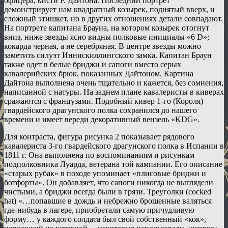
офицера, кисти Р. Дайтона. Последний портрет
демонстрирует нам квадратный козырек, поднятый вверх, и
сложный этишкет, но в других отношениях детали совпадают.
На портрете капитана Брауна, на котором козырек отогнут
вниз, ниже звезды ясно видны полковые инициалы «6 D»;
кокарда черная, а не серебряная. В центре звезды можно
заметить силуэт Иннискиллингского замка. Капитан Браун
также одет в белые бриджи и сапоги вместо серых
кавалерийских брюк, показанных Дайтоном. Картина
Дайтона выполнена очень тщательно и кажется, без сомнения,
написанной с натуры. На заднем плане кавалеристы в киверах
сражаются с французами. Подобный кивер 1-го (Короля)
гвардейского драгунского полка сохранился до нашего
времени и имеет вереди декоративный вензель «KDG».
Для контраста, фигура рисунка 2 показывает рядового
кавалериста 3-го гвардейского драгунского полка в Испании в
1811 г. Она выполнена по воспоминаниям и рисункам
подполковника Луарда, ветерана той кампании. Его описание
«старых рубак» в походе упоминает «плисовые бриджи и
ботфорты». Он добавляет, что сапоги никогда не выглядели
чистыми, а бриджи всегда были в грязи. Треуголки (cocked
hat) «…попавшие в дождь и небрежно брошенные валяться
где-нибудь в лагере, приобретали самую причудливую
форму… у каждого солдата был свой собственный «кок»,