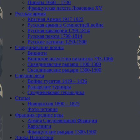
Пираты 1660 – 1730
Французская пехота Людовика XV
Русская армия
Красная Армия 1917-1922
Русская армия в Семилетней войне
Русская кавалерия 1799-1814
Русская пехота 1799-1814
Русские латники 1250-1500
Скандинавские воины
Викинги
Воинское искусство викингов 793-1066
Скандинавские рыцари 1100-1300
Скандинавские рыцари 1300-1500
Средние века
Войны гуситов 1419 – 1436
Рыцарские турниры
Средневековая геральдика
Статьи
Новороссия 1800 – 1825
Фото-история
Франция средние века
Армия Средневековой Франции
Каролинги
Французские рыцари 1300-1500
Эпоха Наполеона