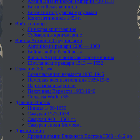
Армия Византийской империи 430-1118
Византийская конница
Византия под ударом мусульман
Константинополь 1453 г.
Война на море
Линкоры кригсмарине
Субмарины кригсмарине
Войны Англии в Средние века
Английские рыцари 1200 — 1300
Война алой и белой розы
Король Артур и англосаксонские войны
Шотландские рыцари 1513 — 1552
Германия XX век
Военачальники вермахта 1933-1945
Немецкая военная полиция 1939-1945
Партизаны и каратели
Пехотинец Вермахта 1933-1940
Солдаты Waffen SS
Дальний Восток
Ниндзя 1460-1650
Самураи 1577-1638
Самураи 940 – 1561 гг.
Самураи эпохи Момояма
Древний мир
Древние армии Ближнего Востока 3500 – 612 до