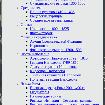
Скандинавские рыцари 1300-1500
Средние века
Войны гуситов 1419 – 1436
Рыцарские турниры
Средневековая геральдика
Статьи
Новороссия 1800 – 1825
Фото-история
Франция средние века
Армия Средневековой Франции
Каролинги
Французские рыцари 1300-1500
Эпоха Наполеона
Артиллерия Наполеона 1792 – 1815
Гвардия Наполеона 1799-1815
Драгуны и уланы Наполеона
Кирасиры Наполеона
Линейная кавалерия Наполеона
Почетная гвардия Наполеона
Эпоха Рима
Военная одежда Рима 200 – 400 гг
Гладиаторы
Пунические войны
Римская Империя – Северная граница
Римская конница периода упадка империи