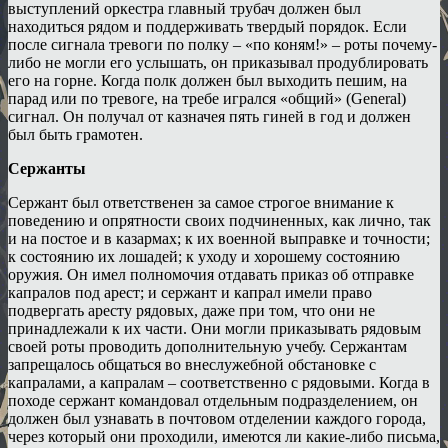
выступлений оркестра главный трубач должен был
находиться рядом и поддерживать твердый порядок. Если
после сигнала тревоги по полку – «по коням!» – роты почему-
либо не могли его услышать, он приказывал продублировать
его на горне. Когда полк должен был выходить пешим, на
парад или по тревоге, на требе игрался «общий» (General)
сигнал. Он получал от казначея пять гиней в год и должен
был быть грамотен.
Сержанты
Сержант был ответственен за самое строгое внимание к
поведению и опрятности своих подчиненных, как лично, так
и на постое и в казармах; к их военной выправке и точности;
к состоянию их лошадей; к уходу и хорошему состоянию
оружия. Он имел полномочия отдавать приказ об отправке
капралов под арест; и сержант и капрал имели право
подвергать аресту рядовых, даже при том, что они не
принадлежали к их части. Они могли приказывать рядовым
своей роты проводить дополнительную учебу. Сержантам
запрещалось общаться во внеслужебной обстановке с
капралами, а капралам – соответственно с рядовыми. Когда в
походе сержант командовал отдельным подразделением, он
должен был узнавать в почтовом отделении каждого города,
через который они проходили, имеются ли какие-либо письма,