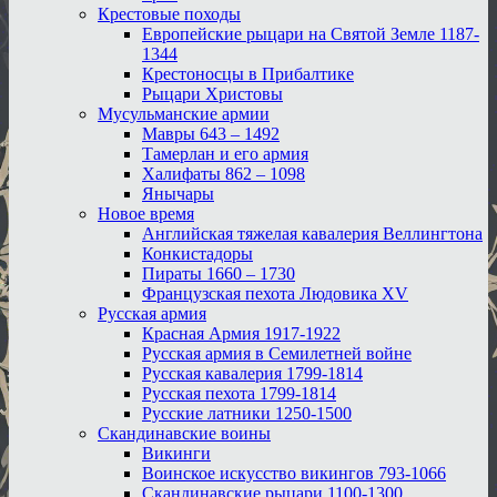
Крестовые походы
Европейские рыцари на Святой Земле 1187-
1344
Крестоносцы в Прибалтике
Рыцари Христовы
Мусульманские армии
Мавры 643 – 1492
Тамерлан и его армия
Халифаты 862 – 1098
Янычары
Новое время
Английская тяжелая кавалерия Веллингтона
Конкистадоры
Пираты 1660 – 1730
Французская пехота Людовика XV
Русская армия
Красная Армия 1917-1922
Русская армия в Семилетней войне
Русская кавалерия 1799-1814
Русская пехота 1799-1814
Русские латники 1250-1500
Скандинавские воины
Викинги
Воинское искусство викингов 793-1066
Скандинавские рыцари 1100-1300