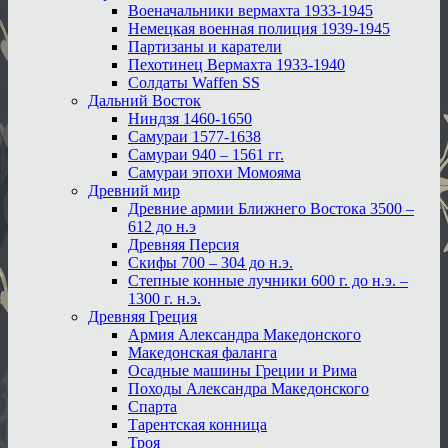
Военачальники вермахта 1933-1945
Немецкая военная полиция 1939-1945
Партизаны и каратели
Пехотинец Вермахта 1933-1940
Солдаты Waffen SS
Дальний Восток
Ниндзя 1460-1650
Самураи 1577-1638
Самураи 940 – 1561 гг.
Самураи эпохи Момояма
Древний мир
Древние армии Ближнего Востока 3500 –
612 до н.э
Древняя Персия
Скифы 700 – 304 до н.э.
Степные конные лучники 600 г. до н.э. –
1300 г. н.э.
Древняя Греция
Армия Александра Македонского
Македонская фаланга
Осадные машины Греции и Рима
Походы Александра Македонского
Спарта
Тарентская конница
Троя