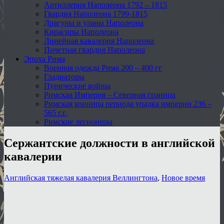
Артиллерия Наполеона 1792 – 1815
Гвардия Наполеона 1799-1815
Драгуны и уланы Наполеона
Кирасиры Наполеона
Линейная кавалерия Наполеона
Почетная гвардия Наполеона
Эпоха Рима
Военная одежда Рима 200 – 400 гг
Гладиаторы
Пунические войны
Римская Империя – Северная граница
Римская конница периода упадка империи 236 –
565 г.г.
Римские легионеры
Сержантские должности в английской
кавалерии
Английская тяжелая кавалерия Веллингтона
,
Новое время