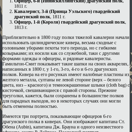
Офицер, 6-й (Иннискиллингский) драгунский полк
,
1811 г.
Кавалерист, 3-й (Принца Уэльского) гвардейский
драгунский полк
, 1811 г.
Офицер, 1-й (Короля) гвардейский драгунский полк
,
1813 г.
Приблизительно в 1800 году полки тяжелой кавалерии начали
использовать цилиндрические кивера, весьма сходные с
головными уборами пехоты того периода, но с гибкими
козырьками; их носили как со служебной, таки с другими
формами одежды и офицеры, и рядовые кавалеристы.
Гамильтон-Смит показывает такие шапки на своих акварелях,
написанных в 1800 г, у 1-го, 3-го, 4-го и 6-го драгунских
полков. Кивера на его рисунках имеют налобные пластины из
желтого металла, султаны не левой стороне (верх – белого
цвета, низ – красного) и темноокрашенные шлыки (cloth bag) с
кисточкой, свешивающиеся с правой стороны. Прежние
треуголки, кажется, были сохранены в большинстве полков
для парадных выходов, но в некоторых случаях они могли
быть отменены полностью.
Имеются три портрета, показывающие офицеров 6-го
драгунского полка в киверах. Они изображают капитана Ст.
Обена (Aubin), капитана Дж. Брауна и одного неизвестного