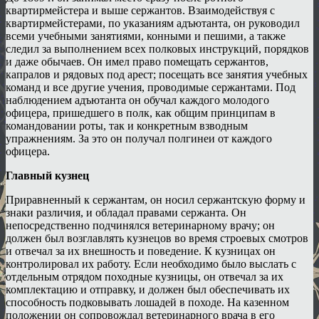
квартирмейстера и выше сержантов. Взаимодействуя с
квартирмейстерами, по указаниям адъютанта, он руководил
всеми учебными занятиями, конными и пешими, а также
следил за выполнением всех полковых инструкций, порядков
и даже обычаев. Он имел право помещать сержантов,
капралов и рядовых под арест; посещать все занятия учебных
команд и все другие учения, проводимые сержантами. Под
наблюдением адъютанта он обучал каждого молодого
офицера, пришедшего в полк, как общим принципам в
командовании роты, так и конкретным взводным
упражнениям. За это он получал полгинеи от каждого
офицера.
Главный кузнец
Приравненный к сержантам, он носил сержантскую форму и
знаки различия, и обладал правами сержанта. Он
непосредственно подчинялся ветеринарному врачу; он
должен был возглавлять кузнецов во время строевых смотров
и отвечал за их внешность и поведение. К кузницах он
контролировал их работу. Если необходимо было выслать с
отдельным отрядом походные кузницы, он отвечал за их
комплектацию и отправку, и должен был обеспечивать их
способность подковывать лошадей в походе. На казенном
положении он сопровождал ветеринарного врача в его