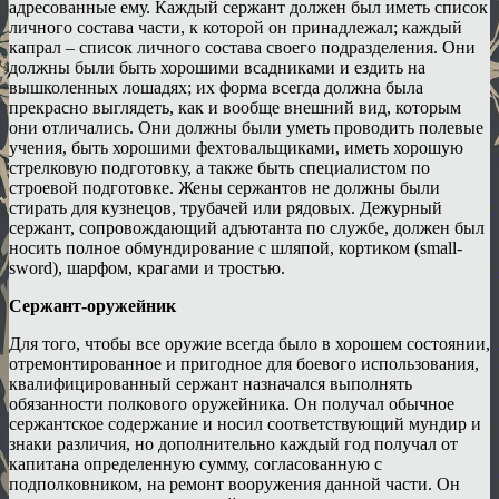
адресованные ему. Каждый сержант должен был иметь список
личного состава части, к которой он принадлежал; каждый
капрал – список личного состава своего подразделения. Они
должны были быть хорошими всадниками и ездить на
вышколенных лошадях; их форма всегда должна была
прекрасно выглядеть, как и вообще внешний вид, которым
они отличались. Они должны были уметь проводить полевые
учения, быть хорошими фехтовальщиками, иметь хорошую
стрелковую подготовку, а также быть специалистом по
строевой подготовке. Жены сержантов не должны были
стирать для кузнецов, трубачей или рядовых. Дежурный
сержант, сопровождающий адъютанта по службе, должен был
носить полное обмундирование с шляпой, кортиком (small-
sword), шарфом, крагами и тростью.
Сержант-оружейник
Для того, чтобы все оружие всегда было в хорошем состоянии,
отремонтированное и пригодное для боевого использования,
квалифицированный сержант назначался выполнять
обязанности полкового оружейника. Он получал обычное
сержантское содержание и носил соответствующий мундир и
знаки различия, но дополнительно каждый год получал от
капитана определенную сумму, согласованную с
подполковником, на ремонт вооружения данной части. Он