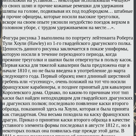
непохожий на уставной… некоторые использовали «чешую»
со своих шляп и прочие кожаные ремешки для удержания
шляпы на голове, подвязывая их под подбородком… штабные
и прочие офицеры, которые носили высокие треуголки,
вскоре на своем опыте уяснили неудобство поездок верхом в
головном уборе, с трудом удерживаемом на месте…».
Фигура рисунка 3 выполнена по портрету лейтенанта Роберта
Тули Хоули (Hawley) из 1-го гвардейского драгунского полка.
Ценность данного рисунка заключается в показе униформы,
которую носили в течение переходного периода, когда
прежние треуголки и шапки были отвергнуты в пользу касок.
Первая каска для тяжелой кавалерии была предложена еще в
начале 1810 г, но не была введена в употребление до марта
следующего года. Первый образец имел длинный шерстяной
гребень или «гусеницу», очень похожий на тот что носили
французские карабинеры, и позднее принятый для кавалерии
Королевского дома. Однако, по каким-то причинам этот тип
каски был найден неподходящим для гвардейских драгунских
и драгунских полков; последовало появление каски второго
образца, показанной здесь на Хоули, которая и была принята
как стандартная. Она весьма походила на каску французских
драгун. Приказ о принятии каски второго образца в качестве
уставного элемента формы последовал в августе 1812 г., но в
некоторых полках она появилась еще прежде этой даты. В