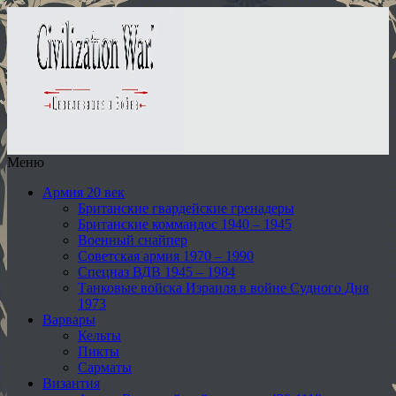
Меню
Армия 20 век
Британские гвардейские гренадеры
Британские коммандос 1940 – 1945
Военный снайпер
Советская армия 1970 – 1990
Спецназ ВДВ 1945 – 1984
Танковые войска Израиля в войне Судного Дня
1973
Варвары
Кельты
Пикты
Сарматы
Византия