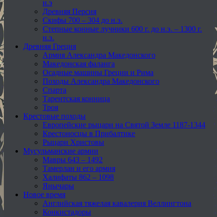
н.э
Древняя Персия
Скифы 700 – 304 до н.э.
Степные конные лучники 600 г. до н.э. – 1300 г.
н.э.
Древняя Греция
Армия Александра Македонского
Македонская фаланга
Осадные машины Греции и Рима
Походы Александра Македонского
Спарта
Тарентская конница
Троя
Крестовые походы
Европейские рыцари на Святой Земле 1187-1344
Крестоносцы в Прибалтике
Рыцари Христовы
Мусульманские армии
Мавры 643 – 1492
Тамерлан и его армия
Халифаты 862 – 1098
Янычары
Новое время
Английская тяжелая кавалерия Веллингтона
Конкистадоры