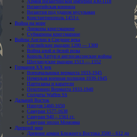
Армия Византийской империи 430-1118
Византийская конница
Византия под ударом мусульман
Константинополь 1453 г.
Война на море
Линкоры кригсмарине
Субмарины кригсмарине
Войны Англии в Средние века
Английские рыцари 1200 — 1300
Война алой и белой розы
Король Артур и англосаксонские войны
Шотландские рыцари 1513 — 1552
Германия XX век
Военачальники вермахта 1933-1945
Немецкая военная полиция 1939-1945
Партизаны и каратели
Пехотинец Вермахта 1933-1940
Солдаты Waffen SS
Дальний Восток
Ниндзя 1460-1650
Самураи 1577-1638
Самураи 940 – 1561 гг.
Самураи эпохи Момояма
Древний мир
Древние армии Ближнего Востока 3500 – 612 до