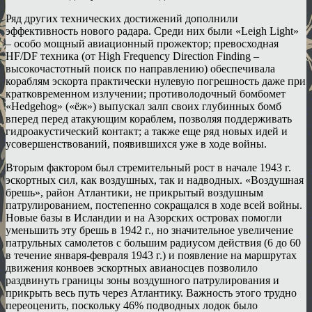
Ряд других технических достижений дополнили
эффективность нового радара. Среди них были «Leigh Light»
– особо мощный авиационный прожектор; превосходная
HF/DF техника (от High Frequency Direction Finding –
высокочастотный поиск по направлению) обеспечивала
кораблям эскорта практически нулевую погрешность даже при
кратковременном излучении; противолодочный бомбомет
«Hedgehog» («ёж») выпускал залп своих глубинных бомб
вперед перед атакующим кораблем, позволяя поддерживать
гидроакустический контакт; а также еще ряд новых идей и
усовершенствований, появившихся уже в ходе войны.
Вторым фактором был стремительный рост в начале 1943 г.
эскортных сил, как воздушных, так и надводных. «Воздушная
брешь», район Атлантики, не прикрытый воздушным
патрулированием, постепенно сокращался в ходе всей войны.
Новые базы в Исландии и на Азорских островах помогли
уменьшить эту брешь в 1942 г., но значительное увеличение
патрульных самолетов с большим радиусом действия (6 до 60
в течение января-февраля 1943 г.) и появление на маршрутах
движения конвоев эскортных авианосцев позволило
раздвинуть границы зоны воздушного патрулирования и
прикрыть весь путь через Атлантику. Важность этого трудно
переоценить, поскольку 46% подводных лодок было