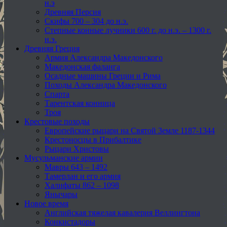
н.э
Древняя Персия
Скифы 700 – 304 до н.э.
Степные конные лучники 600 г. до н.э. – 1300 г.
н.э.
Древняя Греция
Армия Александра Македонского
Македонская фаланга
Осадные машины Греции и Рима
Походы Александра Македонского
Спарта
Тарентская конница
Троя
Крестовые походы
Европейские рыцари на Святой Земле 1187-1344
Крестоносцы в Прибалтике
Рыцари Христовы
Мусульманские армии
Мавры 643 – 1492
Тамерлан и его армия
Халифаты 862 – 1098
Янычары
Новое время
Английская тяжелая кавалерия Веллингтона
Конкистадоры