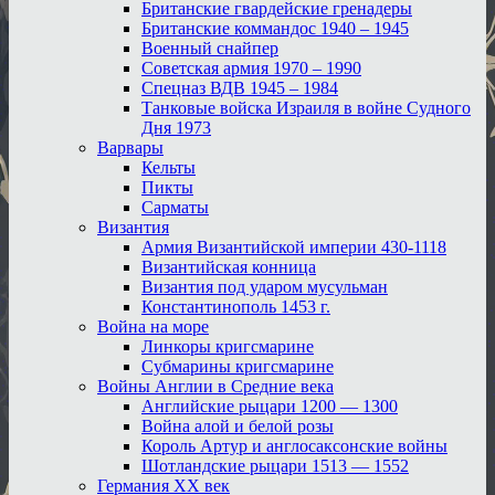
Британские гвардейские гренадеры
Британские коммандос 1940 – 1945
Военный снайпер
Советская армия 1970 – 1990
Спецназ ВДВ 1945 – 1984
Танковые войска Израиля в войне Судного
Дня 1973
Варвары
Кельты
Пикты
Сарматы
Византия
Армия Византийской империи 430-1118
Византийская конница
Византия под ударом мусульман
Константинополь 1453 г.
Война на море
Линкоры кригсмарине
Субмарины кригсмарине
Войны Англии в Средние века
Английские рыцари 1200 — 1300
Война алой и белой розы
Король Артур и англосаксонские войны
Шотландские рыцари 1513 — 1552
Германия XX век