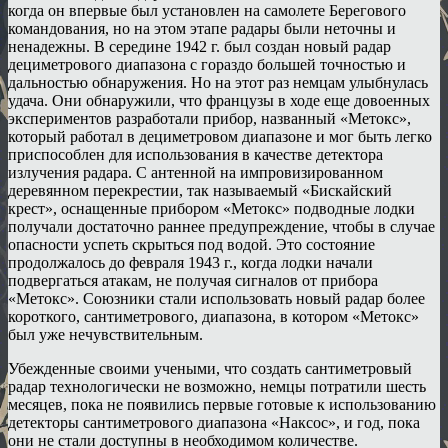
когда он впервые был установлен на самолете Берегового
командования, но на этом этапе радары были неточны и
ненадежны. В середине 1942 г. был создан новый радар
дециметрового диапазона с гораздо большей точностью и
дальностью обнаружения. Но на этот раз немцам улыбнулась
удача. Они обнаружили, что французы в ходе еще довоенных
экспериментов разработали прибор, названный «Метокс»,
который работал в дециметровом диапазоне и мог быть легко
приспособлен для использования в качестве детектора
излучения радара. С антенной на импровизированном
деревянном перекрестии, так называемый «Бискайский
крест», оснащенные прибором «Метокс» подводные лодки
получали достаточно раннее предупреждение, чтобы в случае
опасности успеть скрыться под водой. Это состояние
продолжалось до февраля 1943 г., когда лодки начали
подвергаться атакам, не получая сигналов от прибора
«Метокс». Союзники стали использовать новый радар более
короткого, сантиметрового, диапазона, в котором «Метокс»
был уже нечувствительным.
Убежденные своими учеными, что создать сантиметровый
радар технологически не возможно, немцы потратили шесть
месяцев, пока не появились первые готовые к использованию
детекторы сантиметрового диапазона «Наксос», и год, пока
они не стали доступны в необходимом количестве.