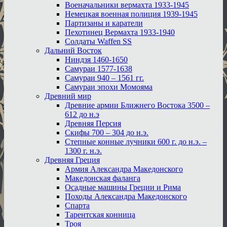
Военачальники вермахта 1933-1945
Немецкая военная полиция 1939-1945
Партизаны и каратели
Пехотинец Вермахта 1933-1940
Солдаты Waffen SS
Дальний Восток
Ниндзя 1460-1650
Самураи 1577-1638
Самураи 940 – 1561 гг.
Самураи эпохи Момояма
Древний мир
Древние армии Ближнего Востока 3500 –
612 до н.э
Древняя Персия
Скифы 700 – 304 до н.э.
Степные конные лучники 600 г. до н.э. –
1300 г. н.э.
Древняя Греция
Армия Александра Македонского
Македонская фаланга
Осадные машины Греции и Рима
Походы Александра Македонского
Спарта
Тарентская конница
Троя