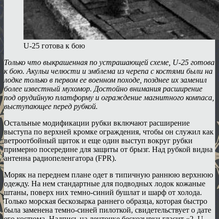
U-25 готова к бою
Только что выкрашенная по устрашающей схеме, U-25 готова
к бою. Акульи челюсти и эмблема из черепа с костями были на
лодке только в первом ее военном походе, позднее их заменил
более известный мухомор. Достойно внимания расширение
под орудийную платформу и ограждение магнитного компаса,
выступающее перед рубкой.
Остальные модификации рубки включают расширение
выступа по верхней кромке ограждения, чтобы он служил как
ветроотбойный щиток и еще один выступ вокруг рубки
примерно посередине для защиты от брызг. Над рубкой видна
антенна радиопеленгатора (FPR).
Моряк на переднем плане одет в типичную раннюю верхнюю
одежду. На нем стандартные для подводных лодок кожаные
штаны, поверх них темно-синий бушлат и шарф от холода.
Только морская бескозырка раннего образца, которая быстро
была заменена темно-синей пилоткой, свидетельствует о дате
его костюма. Надпись на ленточке бескозырки гласит «2. U-