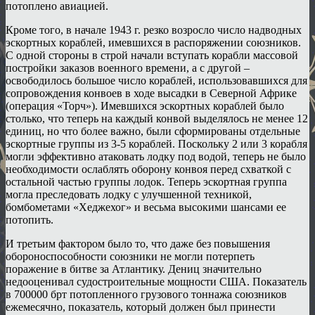
потоплено авиацией.
Кроме того, в начале 1943 г. резко возросло число надводных
эскортных кораблей, имевшихся в распоряжении союзников.
С одной стороны в строй начали вступать корабли массовой
постройки заказов военного времени, а с другой –
освободилось большое число кораблей, использовавшихся для
сопровождения конвоев в ходе высадки в Северной Африке
(операция «Торч»). Имевшихся эскортных кораблей было
столько, что теперь на каждый конвой выделялось не менее 12
единиц, но что более важно, были сформированы отдельные
эскортные группы из 3-5 кораблей. Поскольку 2 или 3 корабля
могли эффективно атаковать лодку под водой, теперь не было
необходимости ослаблять оборону конвоя перед схваткой с
остальной частью группы лодок. Теперь эскортная группа
могла преследовать лодку с улучшенной техникой,
бомбометами «Хеджехог» и весьма высокими шансами ее
потопить.
И третьим фактором было то, что даже без повышения
обороноспособности союзники не могли потерпеть
поражение в битве за Атлантику. Дениц значительно
недооценивал судостроительные мощности США. Показатель
в 700000 брт потопленного грузового тоннажа союзников
ежемесячно, показатель, который должен был принести