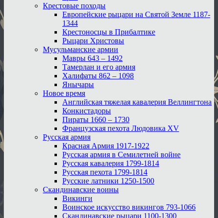
Крестовые походы
Европейские рыцари на Святой Земле 1187-
1344
Крестоносцы в Прибалтике
Рыцари Христовы
Мусульманские армии
Мавры 643 – 1492
Тамерлан и его армия
Халифаты 862 – 1098
Янычары
Новое время
Английская тяжелая кавалерия Веллингтона
Конкистадоры
Пираты 1660 – 1730
Французская пехота Людовика XV
Русская армия
Красная Армия 1917-1922
Русская армия в Семилетней войне
Русская кавалерия 1799-1814
Русская пехота 1799-1814
Русские латники 1250-1500
Скандинавские воины
Викинги
Воинское искусство викингов 793-1066
Скандинавские рыцари 1100-1300