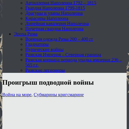
Артиллерия Наполеона 1792 – 1815
Гвардия Наполеона 1799-1815
Драгуны и уланы Наполеона
Кирасиры Наполеона
Линейная кавалерия Наполеона
Почетная гвардия Наполеона
Эпоха Рима
Военная одежда Рима 200 – 400 гг
Гладиаторы
Пунические войны
Римская Империя – Северная граница
Римская конница периода упадка империи 236 –
565 г.г.
Римские легионеры
Проигрыш подводной войны
Война на море
,
Субмарины кригсмарине