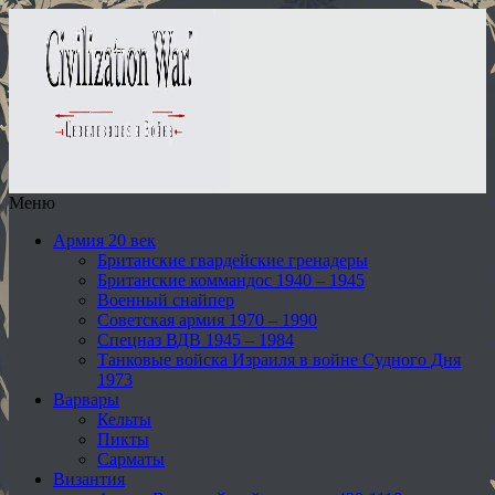
Меню
Армия 20 век
Британские гвардейские гренадеры
Британские коммандос 1940 – 1945
Военный снайпер
Советская армия 1970 – 1990
Спецназ ВДВ 1945 – 1984
Танковые войска Израиля в войне Судного Дня
1973
Варвары
Кельты
Пикты
Сарматы
Византия