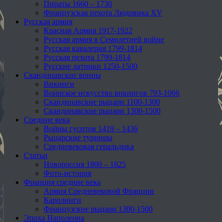
Пираты 1660 – 1730
Французская пехота Людовика XV
Русская армия
Красная Армия 1917-1922
Русская армия в Семилетней войне
Русская кавалерия 1799-1814
Русская пехота 1799-1814
Русские латники 1250-1500
Скандинавские воины
Викинги
Воинское искусство викингов 793-1066
Скандинавские рыцари 1100-1300
Скандинавские рыцари 1300-1500
Средние века
Войны гуситов 1419 – 1436
Рыцарские турниры
Средневековая геральдика
Статьи
Новороссия 1800 – 1825
Фото-история
Франция средние века
Армия Средневековой Франции
Каролинги
Французские рыцари 1300-1500
Эпоха Наполеона