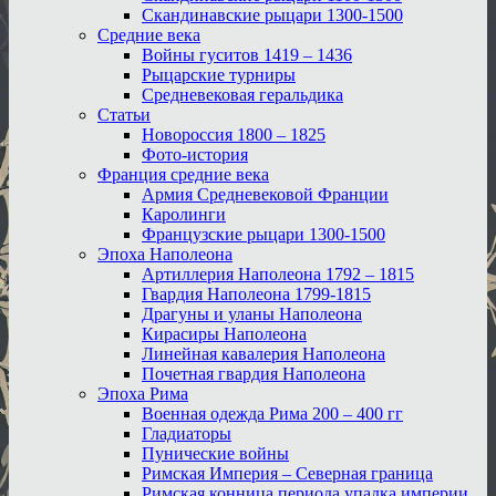
Скандинавские рыцари 1300-1500
Средние века
Войны гуситов 1419 – 1436
Рыцарские турниры
Средневековая геральдика
Статьи
Новороссия 1800 – 1825
Фото-история
Франция средние века
Армия Средневековой Франции
Каролинги
Французские рыцари 1300-1500
Эпоха Наполеона
Артиллерия Наполеона 1792 – 1815
Гвардия Наполеона 1799-1815
Драгуны и уланы Наполеона
Кирасиры Наполеона
Линейная кавалерия Наполеона
Почетная гвардия Наполеона
Эпоха Рима
Военная одежда Рима 200 – 400 гг
Гладиаторы
Пунические войны
Римская Империя – Северная граница
Римская конница периода упадка империи