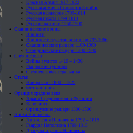
Красная Армия 1917-1922
Русская армия в Семилетней войне
Русская кавалерия 1799-1814
Русская пехота 1799-1814
Русские латники 1250-1500
Скандинавские воины
Викинги
Воинское искусство викингов 793-1066
Скандинавские рыцари 1100-1300
Скандинавские рыцари 1300-1500
Средние века
Войны гуситов 1419 – 1436
Рыцарские турниры
Средневековая геральдика
Статьи
Новороссия 1800 – 1825
Фото-история
Франция средние века
Армия Средневековой Франции
Каролинги
Французские рыцари 1300-1500
Эпоха Наполеона
Артиллерия Наполеона 1792 – 1815
Гвардия Наполеона 1799-1815
Драгуны и уланы Наполеона