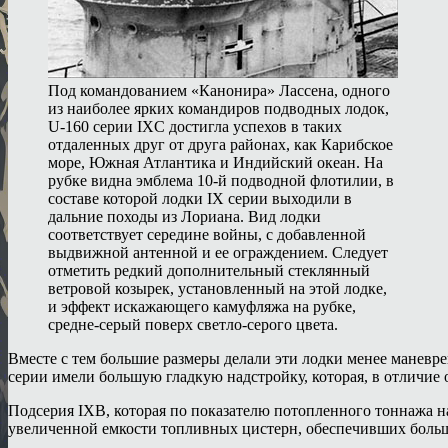
Под командованием «Канонира» Лассена, одного
из наиболее ярких командиров подводных лодок,
U-160 серии IXC достигла успехов в таких
отдаленных друг от друга районах, как Карибское
море, Южная Атлантика и Индийский океан. На
рубке видна эмблема 10-й подводной флотилии, в
составе которой лодки IX серии выходили в
дальние походы из Лориана. Вид лодки
соответствует середине войны, с добавленной
выдвижной антенной и ее ограждением. Следует
отметить редкий дополнительный стеклянный
ветровой козырек, установленный на этой лодке,
и эффект искажающего камуфляжа на рубке,
средне-серый поверх светло-серого цвета.
Вместе с тем большие размеры делали эти лодки менее маневр
серии имели большую гладкую надстройку, которая, в отличие
Подсерия IXB, которая по показателю потопленного тоннажа на
увеличенной емкости топливных цистерн, обеспечивших больш