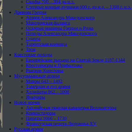
Скифы 700 – 304 до н.э.
Степные конные лучники 600 г. до н.э. – 1300 г. н.э.
Древняя Греция
Армия Александра Македонского
Македонская фаланга
Осадные машины Греции и Рима
Походы Александра Македонского
Спарта
Тарентская конница
Троя
Крестовые походы
Европейские рыцари на Святой Земле 1187-1344
Крестоносцы в Прибалтике
Рыцари Христовы
Мусульманские армии
Мавры 643 – 1492
Тамерлан и его армия
Халифаты 862 – 1098
Янычары
Новое время
Английская тяжелая кавалерия Веллингтона
Конкистадоры
Пираты 1660 – 1730
Французская пехота Людовика XV
Русская армия