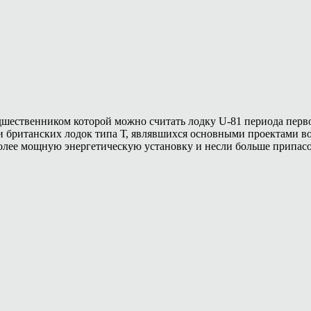
дшественником которой можно считать лодку U-81 периода перв
и британских лодок типа Т, являвшихся основными проектами в
олее мощную энергетическую установку и несли больше припасов