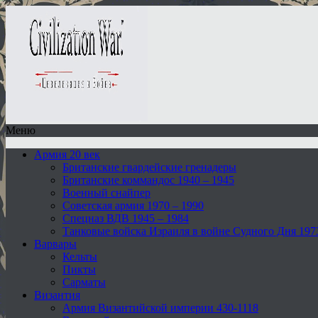
Меню
Армия 20 век
Британские гвардейские гренадеры
Британские коммандос 1940 – 1945
Военный снайпер
Советская армия 1970 – 1990
Спецназ ВДВ 1945 – 1984
Танковые войска Израиля в войне Судного Дня 197
Варвары
Кельты
Пикты
Сарматы
Византия
Армия Византийской империи 430-1118