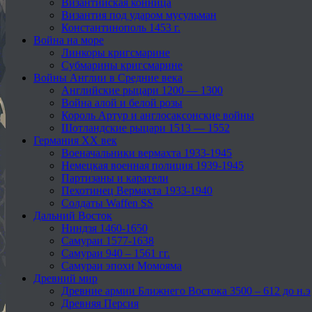
Византийская конница
Византия под ударом мусульман
Константинополь 1453 г.
Война на море
Линкоры кригсмарине
Субмарины кригсмарине
Войны Англии в Средние века
Английские рыцари 1200 — 1300
Война алой и белой розы
Король Артур и англосаксонские войны
Шотландские рыцари 1513 — 1552
Германия XX век
Военачальники вермахта 1933-1945
Немецкая военная полиция 1939-1945
Партизаны и каратели
Пехотинец Вермахта 1933-1940
Солдаты Waffen SS
Дальний Восток
Ниндзя 1460-1650
Самураи 1577-1638
Самураи 940 – 1561 гг.
Самураи эпохи Момояма
Древний мир
Древние армии Ближнего Востока 3500 – 612 до н.э
Древняя Персия