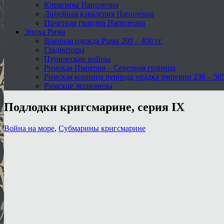
Кирасиры Наполеона
Линейная кавалерия Наполеона
Почетная гвардия Наполеона
Эпоха Рима
Военная одежда Рима 200 – 400 гг
Гладиаторы
Пунические войны
Римская Империя – Северная граница
Римская конница периода упадка империи 236 – 565 
Римские легионеры
Подлодки кригсмарине, серия IX
Война на море
,
Субмарины кригсмарине