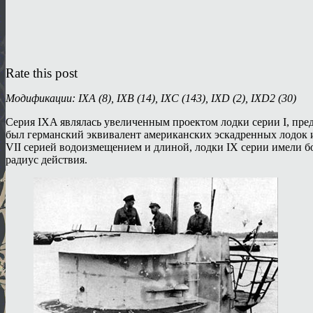
Rate this post
Модификации: IXA (8), IХВ (14), IXC (143), IXD (2), IXD2 (30)
Серия IXA являлась увеличенным проектом лодки серии I, пре
был германский эквивалент американских эскадренных лодок 
VII серией водоизмещением и длиной, лодки IX серии имели б
радиус действия.