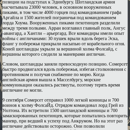
позиции на подступах к Эдинбургу. Шотландская армия
насчитывала 23000 человек, в основном вооруженных
пиками, в том числе 4000 горцев под командованием графа
Аргайла и 1500 жителей пограничья под командованием
лорда Хоума. Вооруженных пиками пехотинцев разделили
между тремя полками. Арран возглавил главный полк, Ангус
-авангард, а Хантли – арьергард. Все командиры имели опыт
войны с англичанами: 30 пушек врыли вдоль берега Эска,
фланг у побережья прикрыли насыпью от корабельного огня.
Коней шотландцы укрыли за вершиной холма Фолсайд, с
вершины которого следили за маневрами англичан.
Словом, шотландцы заняли превосходную позицию. Сомерсет
быстро продвигался вдоль побережья, избегая столкновения с
противником и получая снабжение по морю. Когда
английская армия вышла к Масселбургу, морские
коммуникации оказались растянуты, поэтому терять время
англичане не могли.
9 сентября Сомерсет отправил 1000 легкой конницы и 700
воинов к холму ФолсаЙд. Отрядом командовал лорд Грей из
Уилтона. Их встретили 1500 шотландской конницы и 700
замаскированных пехотинцев, которые попытались повторить
маневр, при ведший к успеху под Анкрумом. Но на этот раз
англичане действовали осторожно. Они позволили