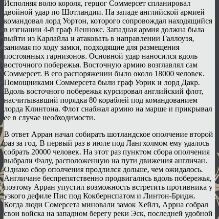
Исполняя волю короля, герцог Соммерсет спланировал
двойной удар по Шотландии. На западе английской армией
командовал лорд Уортон, которого сопровождал находящийся
в изгнании 4-й граф Леннокс. Западная армия должна была
выйти из Карлайла и атаковать в направлении Галлоуэя,
занимая по ходу замки, подходящие для размещения
постоянных гарнизонов. Основной удар наносился вдоль
восточного побережья. Восточную армию возглавлял сам
Соммерсет. В его распоряжении было около 18000 человек.
Помощниками Соммерсета были граф Уорик и лорд Дакр.
Вдоль восточного побережья курсировал английский флот,
насчитывавший порядка 80 кораблей под командованием
лорда Клинтона. Флот снабжал армию на марше и прикрывал
ее в случае необходимости.
В ответ Арран начал собирать шотландское ополчение второй
раз за год. В первый раз в июле под Лангхолмом ему удалось
собрать 20000 человек. На этот раз пунктом сбора ополчения
выбрали Фалу, расположенную на пути движения англичан.
Однако сбор ополчения продлился дольше, чем ожидалось.
Англичане беспрепятственно продвигались вдоль побережья,
поэтому Арран упустил возможность встретить противника у
узкого дефиле Пис под Кокбернспатом и Линтон-Бридж.
Когда люди Сомерсета миновали замок Хейлз, Аррна собрал
свои войска на западном берегу реки Эск, последней удобной