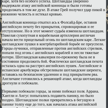
каре, хотя без особого успеха. Шотландцы уверенно
выдержали атаку английской конницы и были готовы
продолжать в том же духе. В атаке Грей получил удар пикой в
нижнюю челюсть и истекал кровью.
Английская конница откатил ась к Фолсайд-Бре, оставив
английскую пехоту без прикрытия, спровоцировав и ее
отступление. Но в этот момент судьба изменила шотландцам.
Тяжелая сухопутная и корабельная артиллерия англичан
начала вести прицельный огонь по шотландским каре. Легкие
шотландские пушки в контрбатарейной борьбе не преуспели.
Горцы-лучники, отправленные против английских стрелков,
попали под огонь с английских кораблей и несли тяжелые
потери. Шотландская кавалерия по-прежнему была не в
состоянии продолжить бой. Фактически шотландская пехота
осталась одна на расстрел английских пушек. Английские и
испанские аркебузиры обстреливали шотландские шеренги,
оставаясь на безопасном удалении и под прикрытием рва.
Англичане готовились к решающей атаке, когда шотландцы
дрогнули и побежали.
Первыми побежали горцы, за ними побежал полк Аррана.
Хантли и Ангус попытались подавить панику, но было
поздно. Шотландские полки превратились в бегущую в
панике толпу еще до того, как началась атака английской