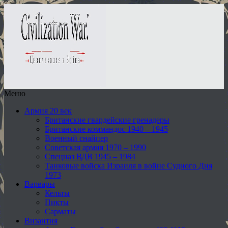
Меню
Армия 20 век
Британские гвардейские гренадеры
Британские коммандос 1940 – 1945
Военный снайпер
Советская армия 1970 – 1990
Спецназ ВДВ 1945 – 1984
Танковые войска Израиля в войне Судного Дня
1973
Варвары
Кельты
Пикты
Сарматы
Византия