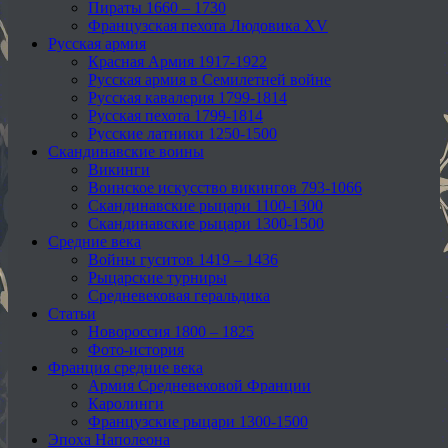
Пираты 1660 – 1730
Французская пехота Людовика XV
Русская армия
Красная Армия 1917-1922
Русская армия в Семилетней войне
Русская кавалерия 1799-1814
Русская пехота 1799-1814
Русские латники 1250-1500
Скандинавские воины
Викинги
Воинское искусство викингов 793-1066
Скандинавские рыцари 1100-1300
Скандинавские рыцари 1300-1500
Средние века
Войны гуситов 1419 – 1436
Рыцарские турниры
Средневековая геральдика
Статьи
Новороссия 1800 – 1825
Фото-история
Франция средние века
Армия Средневековой Франции
Каролинги
Французские рыцари 1300-1500
Эпоха Наполеона