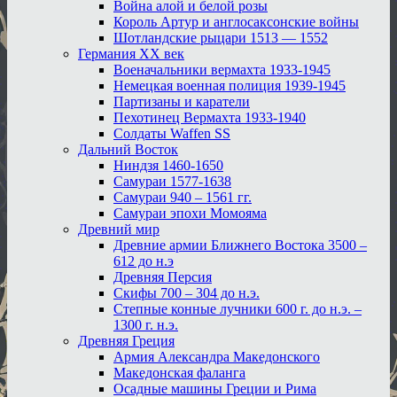
Война алой и белой розы
Король Артур и англосаксонские войны
Шотландские рыцари 1513 — 1552
Германия XX век
Военачальники вермахта 1933-1945
Немецкая военная полиция 1939-1945
Партизаны и каратели
Пехотинец Вермахта 1933-1940
Солдаты Waffen SS
Дальний Восток
Ниндзя 1460-1650
Самураи 1577-1638
Самураи 940 – 1561 гг.
Самураи эпохи Момояма
Древний мир
Древние армии Ближнего Востока 3500 –
612 до н.э
Древняя Персия
Скифы 700 – 304 до н.э.
Степные конные лучники 600 г. до н.э. –
1300 г. н.э.
Древняя Греция
Армия Александра Македонского
Македонская фаланга
Осадные машины Греции и Рима