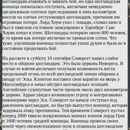
шотландцам атаковать и завязать бой, но едва шотландская
конница попыталась отступить, англичане немедленно
организовали плотное преследование и пять километров
висели на плечах отступающих шотландцев, причинив им
огромные потери. Лорд Хоум упал с лошади, сломал шею и
был в тяжелом состоянии эвакуирован в Эдинбург. Сын
Хоума попал в плен. Шотландцы потеряли около 800 человек,
в то время как потери англичан не превысили сотни. Что
хуже, уцелевшая конница полностью упала духом и была не в
состоянии продолжать бой.
На рассвете в субботу 10 сентября Сомерсет нашел слабое
место в обороне шотландцев. Это была церковь Инвереск. В
случае ее взятия англичане получали возможность вести
продольный огонь по всей шотландской линии обороны к
западу от Эска. Клинтон поставил свои корабли на якорь у
Массельбурга и начал обстрел шотландских позиций.
Английские сухопутные части прошли около двух километров
к церкви. Арран увидел возникшую угрозу и контратаковал
пикинерами через Эск. Сомерсет по началу отступил под
давлением шотландцев, но быстро выпустил конницу, которая
задержала атаку противника. Тем временем Сомерсет пустил
вперед 1800 тяжело вооруженных конных воинов лорда Грея
и 1600 человек средней конницы. Конница провела своих
коней через свежевспаханное поле и атаковала шотландские