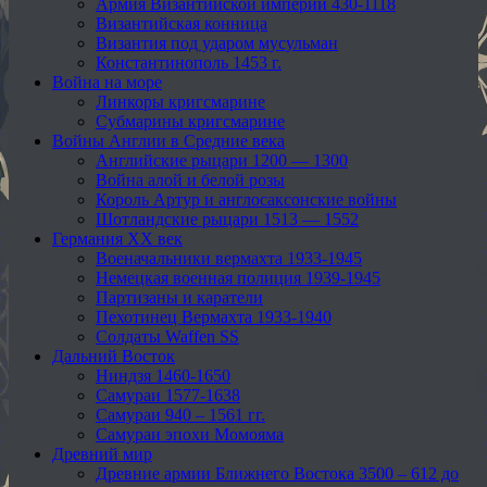
Армия Византийской империи 430-1118
Византийская конница
Византия под ударом мусульман
Константинополь 1453 г.
Война на море
Линкоры кригсмарине
Субмарины кригсмарине
Войны Англии в Средние века
Английские рыцари 1200 — 1300
Война алой и белой розы
Король Артур и англосаксонские войны
Шотландские рыцари 1513 — 1552
Германия XX век
Военачальники вермахта 1933-1945
Немецкая военная полиция 1939-1945
Партизаны и каратели
Пехотинец Вермахта 1933-1940
Солдаты Waffen SS
Дальний Восток
Ниндзя 1460-1650
Самураи 1577-1638
Самураи 940 – 1561 гг.
Самураи эпохи Момояма
Древний мир
Древние армии Ближнего Востока 3500 – 612 до