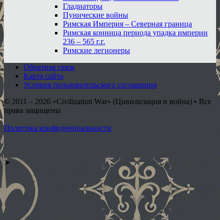
Гладиаторы
Пунические войны
Римская Империя – Северная граница
Римская конница периода упадка империи
236 – 565 г.г.
Римские легионеры
Обратная связь
Карта сайта
Условия пользовательского соглашения
© 2011 – 2026
«Civilization War» (Цивилизация и война) • Все
права защищены
Политика конфиденциальности
➤