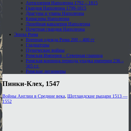
Артиллерия Наполеона 1792 – 1815
Гвардия Наполеона 1799-1815
Драгуны и уланы Наполеона
Кирасиры Наполеона
Линейная кавалерия Наполеона
Почетная гвардия Наполеона
Эпоха Рима
Военная одежда Рима 200 – 400 гг
Гладиаторы
Пунические войны
Римская Империя – Северная граница
Римская конница периода упадка империи 236 –
565 г.г.
Римские легионеры
Пинки-Клех, 1547
Войны Англии в Средние века
,
Шотландские рыцари 1513 —
1552