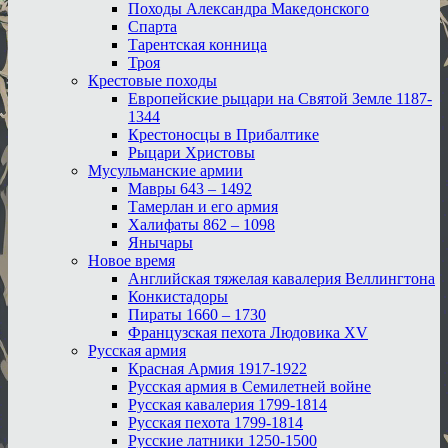
Походы Александра Македонского
Спарта
Тарентская конница
Троя
Крестовые походы
Европейские рыцари на Святой Земле 1187-
1344
Крестоносцы в Прибалтике
Рыцари Христовы
Мусульманские армии
Мавры 643 – 1492
Тамерлан и его армия
Халифаты 862 – 1098
Янычары
Новое время
Английская тяжелая кавалерия Веллингтона
Конкистадоры
Пираты 1660 – 1730
Французская пехота Людовика XV
Русская армия
Красная Армия 1917-1922
Русская армия в Семилетней войне
Русская кавалерия 1799-1814
Русская пехота 1799-1814
Русские латники 1250-1500