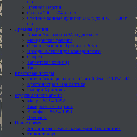
н.э
Древняя Персия
Скифы 700 – 304 до н.э.
Степные конные лучники 600 г. до н.э. – 1300 г.
н.э.
Древняя Греция
Армия Александра Македонского
Македонская фаланга
Осадные машины Греции и Рима
Походы Александра Македонского
Спарта
Тарентская конница
Троя
Крестовые походы
Европейские рыцари на Святой Земле 1187-1344
Крестоносцы в Прибалтике
Рыцари Христовы
Мусульманские армии
Мавры 643 – 1492
Тамерлан и его армия
Халифаты 862 – 1098
Янычары
Новое время
Английская тяжелая кавалерия Веллингтона
Конкистадоры