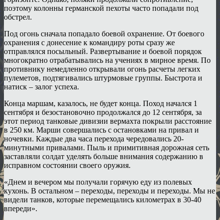
поэтому колонны германской пехоты часто попадали под
обстрел.
Под огонь сначала попадало боевой охранение. От боевого
охранения с донесение к командиру роты сразу же
отправлялся посыльный. Развертывание и боевой порядок
многократно отрабатывались на учениях в мирное время. По
противнику немедленно открывали огонь расчеты легких
пулеметов, подтягивались штурмовые группы. Быстрота и
натиск – залог успеха.
Конца маршам, казалось, не будет конца. Поход начался 1
сентября и безостановочно продолжался до 12 сентября, за
этот период танковые дивизии вермахта покрыли расстояние
в 250 км. Марши совершались с остановками на привал и
ночевки. Каждые два часа перехода чередовались 20-
минутными привалами. Пыль и примитивная дорожная сеть
заставляли солдат уделять больше внимания содержанию в
исправном состоянии своего оружия.
«Днем и вечером мы получали горячую еду из полевых
кухонь. В остальном – переходы, переходы и переходы. Мы не
видели танков, которые перемещались километрах в 30-40
впереди».