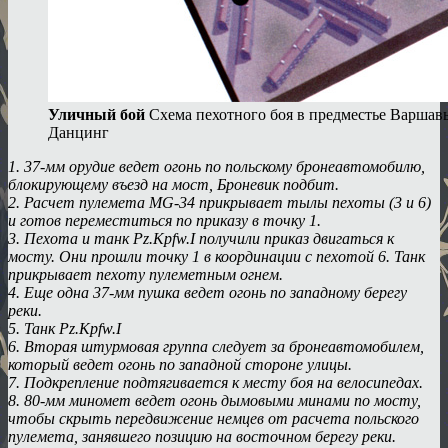
Уличный бой
Схема пехотного боя в предместье Варшав
Данцинг
1. 37-мм орудие ведет огонь по польскому бронеавтомобилю,
блокирующему въезд на мост, Броневик подбит.
2. Расчет пулемета MG-34 прикрывает тылы пехоты (3 и 6)
и готов переместиться по приказу в точку 1.
3. Пехота и танк Pz.Kpfw.I получили приказ двигаться к
мосту. Они прошли точку 1 в координации с пехотой 6. Танк
прикрывает пехоту пулеметным огнем.
4. Еще одна 37-мм пушка ведет огонь по западному берегу
реки.
5. Танк Pz.Kpfw.I
6. Вторая штурмовая группа следует за бронеавтомобилем,
который ведет огонь по западной стороне улицы.
7. Подкрепление подтягивается к месту боя на велосипедах.
8. 80-мм миномет ведет огонь дымовыми минами по мосту,
чтобы скрыть передвижение немцев от расчета польского
пулемета, занявшего позицию на восточном берегу реки.