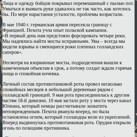
Лица и одежду бойцов покрывал перемешанный с пылью пот.
Умыться и вымыть руки удавалось не так часто, как хотелось
бы. По мере нарастания усталости, проблемы возрастали.
В мае 1940 г. германская армия пересекла границу с
Францией. Пехота учла опыт польской кампании.
«В первый день нам предстояло форсировать четыре реки.
Мы надеялись найти мосты исправными. Увы – всегда мы
видели взрывы и смеющиеся рожи пленных голландских
саперов».
Несмотря на взорванные мосты, подразделения вышли к
намеченным объектам в срок, а потому солдат ждали горячая
пища и спокойная ночевка.
Личный состав противотанковой роты провел несколько
спокойных месяцев в небольшой деревеньке рядом с
голландской границей. 9 мая рота присоединилась к другим
частям 18-й дивизии. 10 мая застало роту у моста через канал
Юлиана, который немцы рассчитывали захватить
неповрежденным. Пехота рванула вперед, но была
остановлена огнем, который голландцы вели из укреплений.
Вперед выдвинулась противотанковая рота. Орудия открыли
огонь по позициям противника.