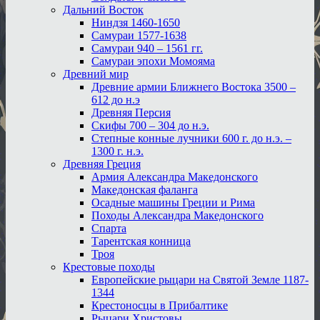
Дальний Восток
Ниндзя 1460-1650
Самураи 1577-1638
Самураи 940 – 1561 гг.
Самураи эпохи Момояма
Древний мир
Древние армии Ближнего Востока 3500 –
612 до н.э
Древняя Персия
Скифы 700 – 304 до н.э.
Степные конные лучники 600 г. до н.э. –
1300 г. н.э.
Древняя Греция
Армия Александра Македонского
Македонская фаланга
Осадные машины Греции и Рима
Походы Александра Македонского
Спарта
Тарентская конница
Троя
Крестовые походы
Европейские рыцари на Святой Земле 1187-
1344
Крестоносцы в Прибалтике
Рыцари Христовы