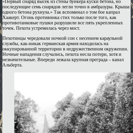
«Первый снаряд высек из стены бункера куски бетона, но
последующие семь снарядов легли точно в амбразуры. Крыша
одного бетона рухнула.» Так вспоминал о том бое капрал
Хаакерт. Огонь противника стих только после того, как
противотанковые пушки разрушили все пять укрепленных
точек. Пехота устремилась через мост.
Пехотинцы чередовали ночной сон с несением караульной
службы, как-никак германская армия находилась на
оккупированной территории в недружественном окружении.
Ночные нападения случались, пехота несла потери, хотя и
незначительные. Впереди лежала крупная преграда – канал
Альберта.