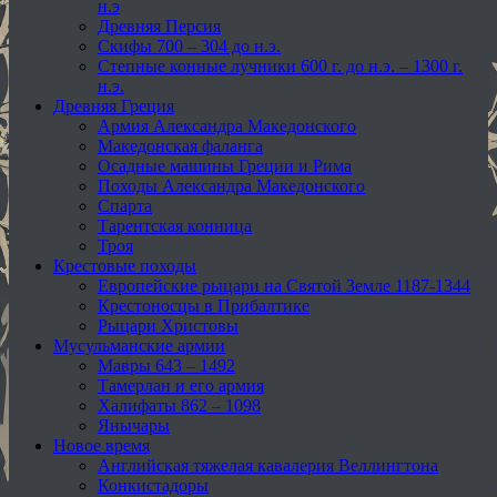
н.э
Древняя Персия
Скифы 700 – 304 до н.э.
Степные конные лучники 600 г. до н.э. – 1300 г.
н.э.
Древняя Греция
Армия Александра Македонского
Македонская фаланга
Осадные машины Греции и Рима
Походы Александра Македонского
Спарта
Тарентская конница
Троя
Крестовые походы
Европейские рыцари на Святой Земле 1187-1344
Крестоносцы в Прибалтике
Рыцари Христовы
Мусульманские армии
Мавры 643 – 1492
Тамерлан и его армия
Халифаты 862 – 1098
Янычары
Новое время
Английская тяжелая кавалерия Веллингтона
Конкистадоры