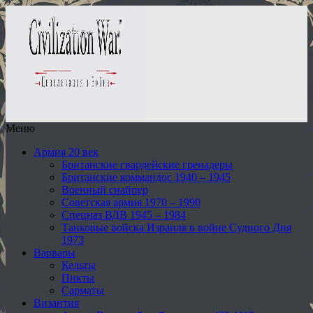
Меню
Армия 20 век
Британские гвардейские гренадеры
Британские коммандос 1940 – 1945
Военный снайпер
Советская армия 1970 – 1990
Спецназ ВДВ 1945 – 1984
Танковые войска Израиля в войне Судного Дня
1973
Варвары
Кельты
Пикты
Сарматы
Византия