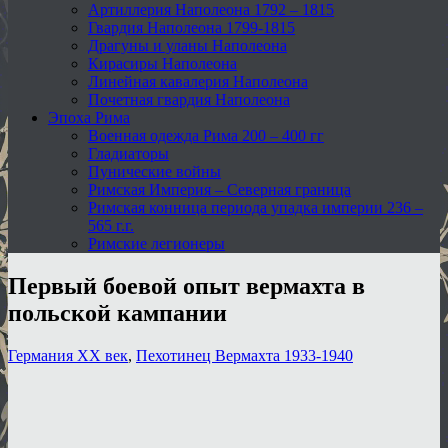
Артиллерия Наполеона 1792 – 1815
Гвардия Наполеона 1799-1815
Драгуны и уланы Наполеона
Кирасиры Наполеона
Линейная кавалерия Наполеона
Почетная гвардия Наполеона
Эпоха Рима
Военная одежда Рима 200 – 400 гг
Гладиаторы
Пунические войны
Римская Империя – Северная граница
Римская конница периода упадка империи 236 –
565 г.г.
Римские легионеры
Первый боевой опыт вермахтa в
польской кампании
Германия XX век
,
Пехотинец Вермахта 1933-1940