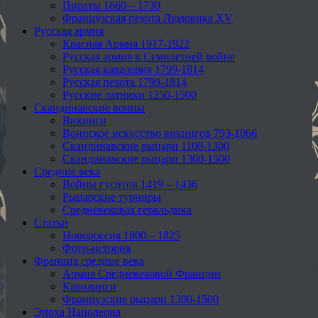
Пираты 1660 – 1730
Французская пехота Людовика XV
Русская армия
Красная Армия 1917-1922
Русская армия в Семилетней войне
Русская кавалерия 1799-1814
Русская пехота 1799-1814
Русские латники 1250-1500
Скандинавские воины
Викинги
Воинское искусство викингов 793-1066
Скандинавские рыцари 1100-1300
Скандинавские рыцари 1300-1500
Средние века
Войны гуситов 1419 – 1436
Рыцарские турниры
Средневековая геральдика
Статьи
Новороссия 1800 – 1825
Фото-история
Франция средние века
Армия Средневековой Франции
Каролинги
Французские рыцари 1300-1500
Эпоха Наполеона