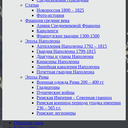
Статьи
Новороссия 1800 – 1825
Фото-история
Франция средние века
Армия Средневековой Франции
Каролинги
Французские рыцари 1300-1500
Эпоха Наполеона
Артиллерия Наполеона 1792 – 1815
Гвардия Наполеона 1799-1815
Драгуны и уланы Наполеона
Кирасиры Наполеона
Линейная кавалерия Наполеона
Почетная гвардия Наполеона
Эпоха Рима
Военная одежда Рима 200 – 400 гг
Гладиаторы
Пунические войны
Римская Империя – Северная граница
Римская конница периода упадка империи
236 – 565 г.г.
Римские легионеры
Обратная связь
Карта сайта