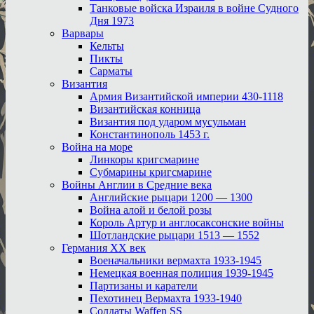
Танковые войска Израиля в войне Судного
Дня 1973
Варвары
Кельты
Пикты
Сарматы
Византия
Армия Византийской империи 430-1118
Византийская конница
Византия под ударом мусульман
Константинополь 1453 г.
Война на море
Линкоры кригсмарине
Субмарины кригсмарине
Войны Англии в Средние века
Английские рыцари 1200 — 1300
Война алой и белой розы
Король Артур и англосаксонские войны
Шотландские рыцари 1513 — 1552
Германия XX век
Военачальники вермахта 1933-1945
Немецкая военная полиция 1939-1945
Партизаны и каратели
Пехотинец Вермахта 1933-1940
Солдаты Waffen SS