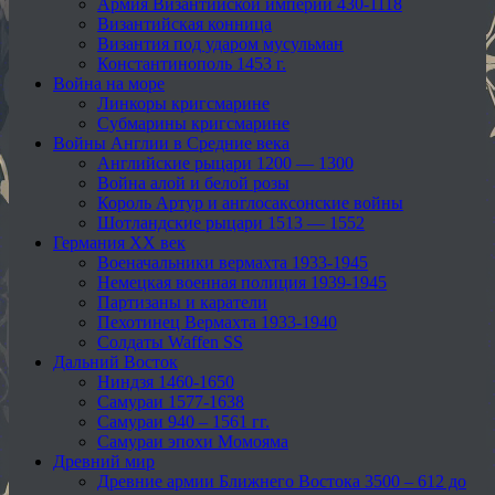
Армия Византийской империи 430-1118
Византийская конница
Византия под ударом мусульман
Константинополь 1453 г.
Война на море
Линкоры кригсмарине
Субмарины кригсмарине
Войны Англии в Средние века
Английские рыцари 1200 — 1300
Война алой и белой розы
Король Артур и англосаксонские войны
Шотландские рыцари 1513 — 1552
Германия XX век
Военачальники вермахта 1933-1945
Немецкая военная полиция 1939-1945
Партизаны и каратели
Пехотинец Вермахта 1933-1940
Солдаты Waffen SS
Дальний Восток
Ниндзя 1460-1650
Самураи 1577-1638
Самураи 940 – 1561 гг.
Самураи эпохи Момояма
Древний мир
Древние армии Ближнего Востока 3500 – 612 до