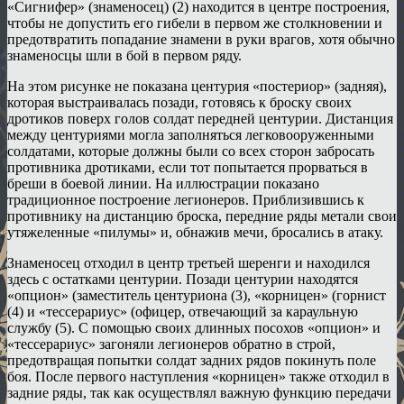
«Сигнифер» (знаменосец) (2) находится в центре построения,
чтобы не допустить его гибели в первом же столкновении и
предотвратить попадание знамени в руки врагов, хотя обычно
знаменосцы шли в бой в первом ряду.
На этом рисунке не показана центурия «постериор» (задняя),
которая выстраивалась позади, готовясь к броску своих
дротиков поверх голов солдат передней центурии. Дистанция
между центуриями могла заполняться легковооруженными
солдатами, которые должны были со всех сторон забросать
противника дротиками, если тот попытается прорваться в
бреши в боевой линии. На иллюстрации показано
традиционное построение легионеров. Приблизившись к
противнику на дистанцию броска, передние ряды метали свои
утяжеленные «пилумы» и, обнажив мечи, бросались в атаку.
Знаменосец отходил в центр третьей шеренги и находился
здесь с остатками центурии. Позади центурии находятся
«опцион» (заместитель центуриона (3), «корницен» (горнист
(4) и «тессерариус» (офицер, отвечающий за караульную
службу (5). С помощью своих длинных посохов «опцион» и
«тессерариус» загоняли легионеров обратно в строй,
предотвращая попытки солдат задних рядов покинуть поле
боя. После первого наступления «корницен» также отходил в
задние ряды, так как осуществлял важную функцию передачи