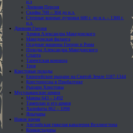
н.э
Древняя Персия
Скифы 700 – 304 до н.э.
Степные конные лучники 600 г. до н.э. – 1300 г.
н.э.
Древняя Греция
Армия Александра Македонского
Македонская фаланга
Осадные машины Греции и Рима
Походы Александра Македонского
Спарта
Тарентская конница
Троя
Крестовые походы
Европейские рыцари на Святой Земле 1187-1344
Крестоносцы в Прибалтике
Рыцари Христовы
Мусульманские армии
Мавры 643 – 1492
Тамерлан и его армия
Халифаты 862 – 1098
Янычары
Новое время
Английская тяжелая кавалерия Веллингтона
Конкистадоры