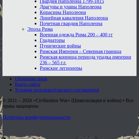
Гвардия Наполеона 1799-1815
Драгуны и уланы Наполеона
Кирасиры Наполеона
Линейная кавалерия Наполеона
Почетная гвардия Наполеона
Эпоха Рима
Военная одежда Рима 200 – 400 гг
Гладиаторы
Пунические войны
Римская Империя – Северная граница
Римская конница периода упадка империи
236 – 565 г.г.
Римские легионеры
Обратная связь
Карта сайта
Условия пользовательского соглашения
© 2011 – 2026
«Civilization War» (Цивилизация и война) • Все
права защищены
Политика конфиденциальности
➤