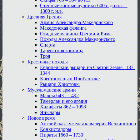
Степные конные лучники 600 г. до н.э. –
1300 г. н.э.
Древняя Греция
Армия Александра Македонского
Македонская фаланга
Осадные машины Греции и Рима
Походы Александра Македонского
Спарта
Тарентская конница
Троя
Крестовые походы
Европейские рыцари на Святой Земле 1187-
1344
Крестоносцы в Прибалтике
Рыцари Христовы
Мусульманские армии
Мавры 643 – 1492
Тамерлан и его армия
Халифаты 862 – 1098
Янычары
Новое время
Английская тяжелая кавалерия Веллингтона
Конкистадоры
Пираты 1660 – 1730