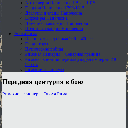
Артиллерия Наполеона 1792 – 1815
Гвардия Наполеона 1799-1815
Драгуны и уланы Наполеона
Кирасиры Наполеона
Линейная кавалерия Наполеона
Почетная гвардия Наполеона
Эпоха Рима
Военная одежда Рима 200 – 400 гг
Гладиаторы
Пунические войны
Римская Империя – Северная граница
Римская конница периода упадка империи 236 –
565 г.г.
Римские легионеры
Передняя центурия в бою
Римские легионеры
,
Эпоха Рима