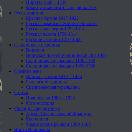
Пираты 1660 – 1730
Французская пехота Людовика XV
Русская армия
Красная Армия 1917-1922
Русская армия в Семилетней войне
Русская кавалерия 1799-1814
Русская пехота 1799-1814
Русские латники 1250-1500
Скандинавские воины
Викинги
Воинское искусство викингов 793-1066
Скандинавские рыцари 1100-1300
Скандинавские рыцари 1300-1500
Средние века
Войны гуситов 1419 – 1436
Рыцарские турниры
Средневековая геральдика
Статьи
Новороссия 1800 – 1825
Фото-история
Франция средние века
Армия Средневековой Франции
Каролинги
Французские рыцари 1300-1500
Эпоха Наполеона