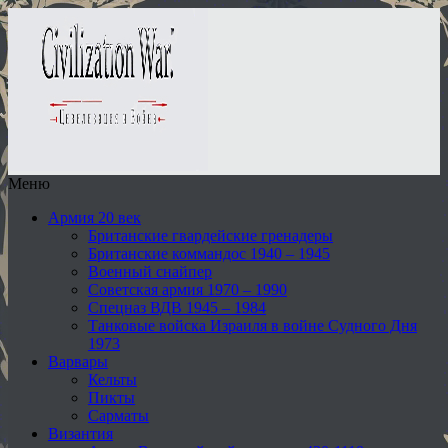
Меню
Армия 20 век
Британские гвардейские гренадеры
Британские коммандос 1940 – 1945
Военный снайпер
Советская армия 1970 – 1990
Спецназ ВДВ 1945 – 1984
Танковые войска Израиля в войне Судного Дня
1973
Варвары
Кельты
Пикты
Сарматы
Византия