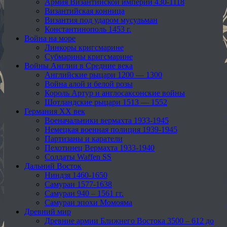
Армия Византийской империи 430-1118
Византийская конница
Византия под ударом мусульман
Константинополь 1453 г.
Война на море
Линкоры кригсмарине
Субмарины кригсмарине
Войны Англии в Средние века
Английские рыцари 1200 — 1300
Война алой и белой розы
Король Артур и англосаксонские войны
Шотландские рыцари 1513 — 1552
Германия XX век
Военачальники вермахта 1933-1945
Немецкая военная полиция 1939-1945
Партизаны и каратели
Пехотинец Вермахта 1933-1940
Солдаты Waffen SS
Дальний Восток
Ниндзя 1460-1650
Самураи 1577-1638
Самураи 940 – 1561 гг.
Самураи эпохи Момояма
Древний мир
Древние армии Ближнего Востока 3500 – 612 до