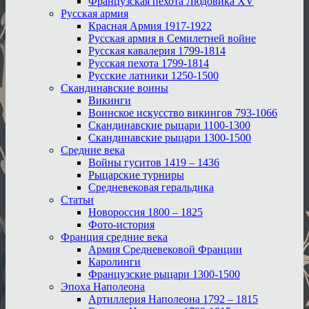
Французская пехота Людовика XV
Русская армия
Красная Армия 1917-1922
Русская армия в Семилетней войне
Русская кавалерия 1799-1814
Русская пехота 1799-1814
Русские латники 1250-1500
Скандинавские воины
Викинги
Воинское искусство викингов 793-1066
Скандинавские рыцари 1100-1300
Скандинавские рыцари 1300-1500
Средние века
Войны гуситов 1419 – 1436
Рыцарские турниры
Средневековая геральдика
Статьи
Новороссия 1800 – 1825
Фото-история
Франция средние века
Армия Средневековой Франции
Каролинги
Французские рыцари 1300-1500
Эпоха Наполеона
Артиллерия Наполеона 1792 – 1815