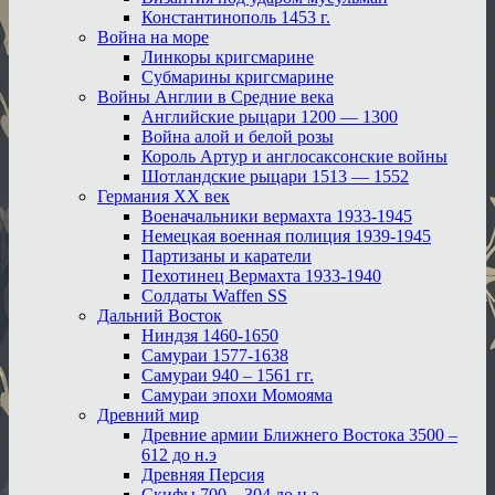
Константинополь 1453 г.
Война на море
Линкоры кригсмарине
Субмарины кригсмарине
Войны Англии в Средние века
Английские рыцари 1200 — 1300
Война алой и белой розы
Король Артур и англосаксонские войны
Шотландские рыцари 1513 — 1552
Германия XX век
Военачальники вермахта 1933-1945
Немецкая военная полиция 1939-1945
Партизаны и каратели
Пехотинец Вермахта 1933-1940
Солдаты Waffen SS
Дальний Восток
Ниндзя 1460-1650
Самураи 1577-1638
Самураи 940 – 1561 гг.
Самураи эпохи Момояма
Древний мир
Древние армии Ближнего Востока 3500 –
612 до н.э
Древняя Персия
Скифы 700 – 304 до н.э.