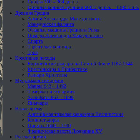
Скифы 700 – 304 до н.э.
Степные конные лучники 600 г. до н.э. – 1300 г. н.э.
Древняя Греция
Армия Александра Македонского
Македонская фаланга
Осадные машины Греции и Рима
Походы Александра Македонского
Спарта
Тарентская конница
Троя
Крестовые походы
Европейские рыцари на Святой Земле 1187-1344
Крестоносцы в Прибалтике
Рыцари Христовы
Мусульманские армии
Мавры 643 – 1492
Тамерлан и его армия
Халифаты 862 – 1098
Янычары
Новое время
Английская тяжелая кавалерия Веллингтона
Конкистадоры
Пираты 1660 – 1730
Французская пехота Людовика XV
Русская армия