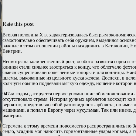
Rate this post
Вторая половина X в. характеризовалась быстрым экономическ
самостоятельно обеспечивать себя оружием, выделился основн
важные в этом отношении районы находились в Каталонии, Нор
Венгрии.
Несмотря на количественный рост, особого развития горна и т
клинки стали сильнее заостряться к концу, что облегчало фех
славян существовали облегченные топоры и для конницы. Наиб
шлемы, выкованные из цельного куска железа. Доспехи, в цел
кольчуги обычно поддевали мягкую одежду, ношение которой 
947-м годом датируется первое упоминание об использовании а
отсутствовало стремя. История ручных арбалетов восходит ко 
вероятно, представлял собой разновидность арбалета, но име
машинами, а попал в Европу через мусульман. Так или иначе, 
империи.
Стремена к этому времени повсеместно распространились по З
седло, всадник мог наносить горизонтальные удары копьем, а 