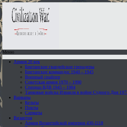
Меню
Армия 20 век
Британские гвардейские гренадеры
Британские коммандос 1940 – 1945
Военный снайпер
Советская армия 1970 – 1990
Спецназ ВДВ 1945 – 1984
Танковые войска Израиля в войне Судного Дня 197
Варвары
Кельты
Пикты
Сарматы
Византия
Армия Византийской империи 430-1118