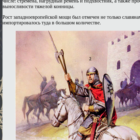
числе: стремена, нагрудный ремень и подхвостник, а также пр
выносливости тяжелой конницы.
Рост западноевропейской мощи был отмечен не только славяна
импортировалось туда в большом количестве.