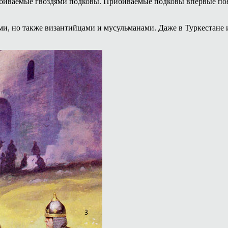
обиваемые гвоздями подковы. Прибиваемые подковы впервые появ
ми, но также византийцами и мусульманами. Даже в Туркестане