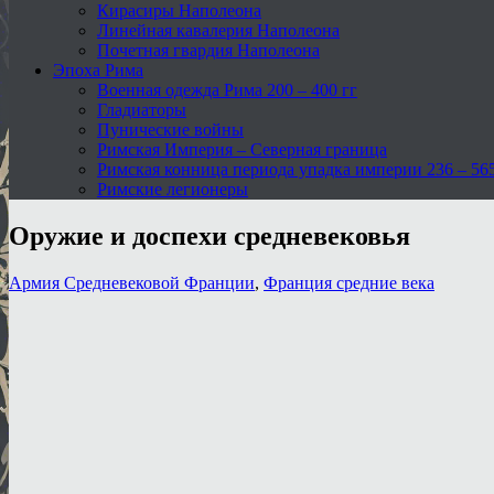
Кирасиры Наполеона
Линейная кавалерия Наполеона
Почетная гвардия Наполеона
Эпоха Рима
Военная одежда Рима 200 – 400 гг
Гладиаторы
Пунические войны
Римская Империя – Северная граница
Римская конница периода упадка империи 236 – 565 
Римские легионеры
Оружие и доспехи средневековья
Армия Средневековой Франции
,
Франция средние века