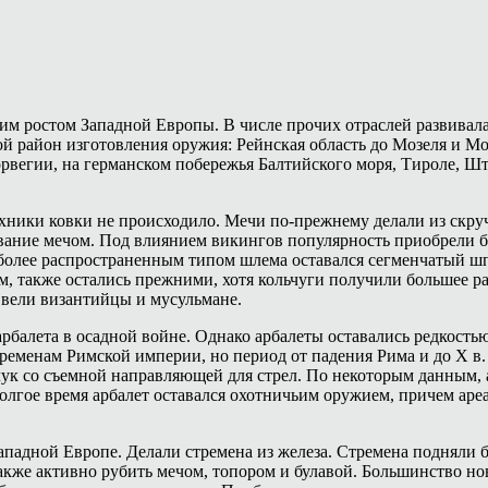
им ростом Западной Европы. В числе прочих отраслей развивала
ой район изготовления оружия: Рейнская область до Мозеля и М
вегии, на германском побережья Балтийского моря, Тироле, Шт
ехники ковки не происходило. Мечи по-прежнему делали из скруч
тование мечом. Под влиянием викингов популярность приобрели 
олее распространенным типом шлема оставался сегменчатый шпа
ом, также остались прежними, хотя кольчуги получили большее 
ввели византийцы и мусульмане.
рбалета в осадной войне. Однако арбалеты оставались редкость
временам Римской империи, но период от падения Рима и до X в
л лук со съемной направляющей для стрел. По некоторым данным,
долгое время арбалет оставался охотничьим оружием, причем аре
ападной Европе. Делали стремена из железа. Стремена подняли 
также активно рубить мечом, топором и булавой. Большинство но