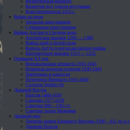
Византийская конница
Византия под ударом мусульман
Константинополь 1453 г.
Война на море
Линкоры кригсмарине
Субмарины кригсмарине
Войны Англии в Средние века
Английские рыцари 1200 — 1300
Война алой и белой розы
Король Артур и англосаксонские войны
Шотландские рыцари 1513 — 1552
Германия XX век
Военачальники вермахта 1933-1945
Немецкая военная полиция 1939-1945
Партизаны и каратели
Пехотинец Вермахта 1933-1940
Солдаты Waffen SS
Дальний Восток
Ниндзя 1460-1650
Самураи 1577-1638
Самураи 940 – 1561 гг.
Самураи эпохи Момояма
Древний мир
Древние армии Ближнего Востока 3500 – 612 до н.э
Древняя Персия