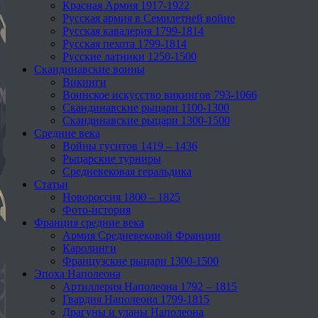
Красная Армия 1917-1922
Русская армия в Семилетней войне
Русская кавалерия 1799-1814
Русская пехота 1799-1814
Русские латники 1250-1500
Скандинавские воины
Викинги
Воинское искусство викингов 793-1066
Скандинавские рыцари 1100-1300
Скандинавские рыцари 1300-1500
Средние века
Войны гуситов 1419 – 1436
Рыцарские турниры
Средневековая геральдика
Статьи
Новороссия 1800 – 1825
Фото-история
Франция средние века
Армия Средневековой Франции
Каролинги
Французские рыцари 1300-1500
Эпоха Наполеона
Артиллерия Наполеона 1792 – 1815
Гвардия Наполеона 1799-1815
Драгуны и уланы Наполеона