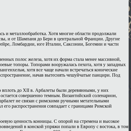
сь и металлообработка. Хотя многие области продолжали
озы, и от Шампаня до Бери в центральной Франции. Другие
ейре, Ломбардии, юге Италии, Саксонии, Богемии и части
енных полос железа, хотя их форма стала менее массивной,
боевые топоры. Топорами вооружалась пехота, хотя у западных
нгенхельм, хотя все чаще начали встречаться конические
распространение, начав вытеснять чешуйчатые панцири. Под
ю вплоть до XII в. Арбалеты были деревянными, у них
. остается совершенно темным. Византийский соленарион,
 арбалет не связан с римскими ручными метательными
ал его распространения совпадает с границами Римской
боевую ценность конницы. С опорой на стремена и высокое
вовведений в конской упряжи попали в Европу с востока, в том