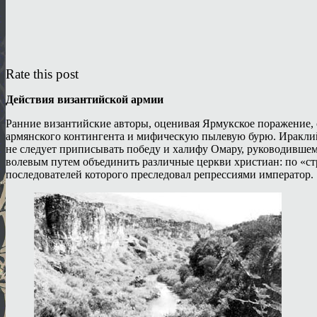
Rate this post
Действия византийской армии
Ранние византийские авторы, оценивая Ярмукское поражение, с
армянского контингента и мифическую пылевую бурю. Ираклий ф
не следует приписывать победу и халифу Омару, руководившем
волевым путем объединить различные церкви христиан: по «ст
последователей которого преследовал репрессиями император.