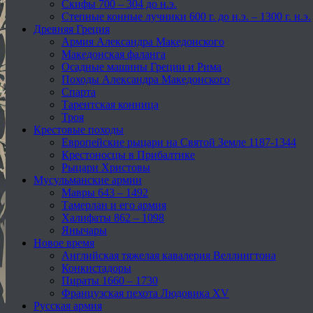
Скифы 700 – 304 до н.э.
Степные конные лучники 600 г. до н.э. – 1300 г. н.э.
Древняя Греция
Армия Александра Македонского
Македонская фаланга
Осадные машины Греции и Рима
Походы Александра Македонского
Спарта
Тарентская конница
Троя
Крестовые походы
Европейские рыцари на Святой Земле 1187-1344
Крестоносцы в Прибалтике
Рыцари Христовы
Мусульманские армии
Мавры 643 – 1492
Тамерлан и его армия
Халифаты 862 – 1098
Янычары
Новое время
Английская тяжелая кавалерия Веллингтона
Конкистадоры
Пираты 1660 – 1730
Французская пехота Людовика XV
Русская армия