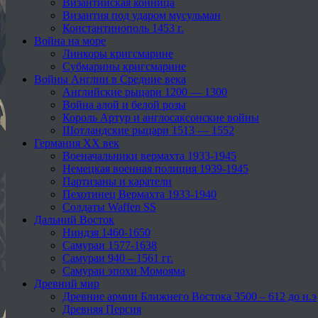
Византийская конница
Византия под ударом мусульман
Константинополь 1453 г.
Война на море
Линкоры кригсмарине
Субмарины кригсмарине
Войны Англии в Средние века
Английские рыцари 1200 — 1300
Война алой и белой розы
Король Артур и англосаксонские войны
Шотландские рыцари 1513 — 1552
Германия XX век
Военачальники вермахта 1933-1945
Немецкая военная полиция 1939-1945
Партизаны и каратели
Пехотинец Вермахта 1933-1940
Солдаты Waffen SS
Дальний Восток
Ниндзя 1460-1650
Самураи 1577-1638
Самураи 940 – 1561 гг.
Самураи эпохи Момояма
Древний мир
Древние армии Ближнего Востока 3500 – 612 до н.э
Древняя Персия