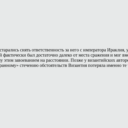
тарались снять ответственность за него с императора Ираклия,
актически был достаточно далеко от места сражения и мог вмеш
у этим завоеванием на расстоянии. Позже у византийских автор
ранному» стечению обстоятельств Византия потеряла именно те 