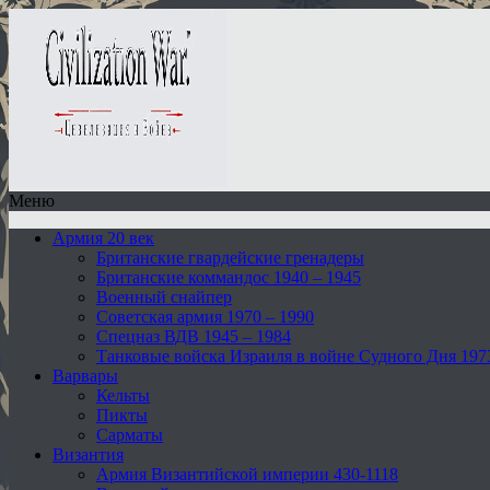
Меню
Армия 20 век
Британские гвардейские гренадеры
Британские коммандос 1940 – 1945
Военный снайпер
Советская армия 1970 – 1990
Спецназ ВДВ 1945 – 1984
Танковые войска Израиля в войне Судного Дня 197
Варвары
Кельты
Пикты
Сарматы
Византия
Армия Византийской империи 430-1118