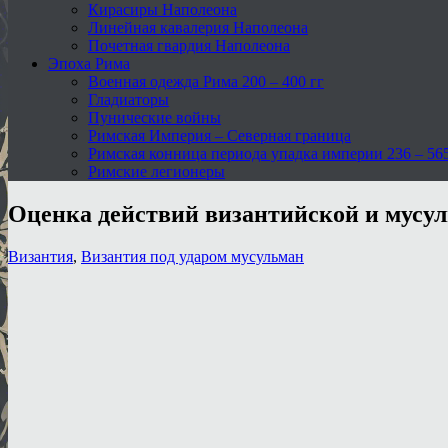
Кирасиры Наполеона
Линейная кавалерия Наполеона
Почетная гвардия Наполеона
Эпоха Рима
Военная одежда Рима 200 – 400 гг
Гладиаторы
Пунические войны
Римская Империя – Северная граница
Римская конница периода упадка империи 236 – 565 
Римские легионеры
Оценка действий византийской и мусу
Византия
,
Византия под ударом мусульман