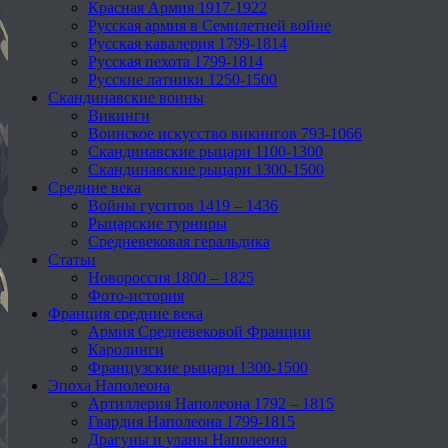
Красная Армия 1917-1922
Русская армия в Семилетней войне
Русская кавалерия 1799-1814
Русская пехота 1799-1814
Русские латники 1250-1500
Скандинавские воины
Викинги
Воинское искусство викингов 793-1066
Скандинавские рыцари 1100-1300
Скандинавские рыцари 1300-1500
Средние века
Войны гуситов 1419 – 1436
Рыцарские турниры
Средневековая геральдика
Статьи
Новороссия 1800 – 1825
Фото-история
Франция средние века
Армия Средневековой Франции
Каролинги
Французские рыцари 1300-1500
Эпоха Наполеона
Артиллерия Наполеона 1792 – 1815
Гвардия Наполеона 1799-1815
Драгуны и уланы Наполеона