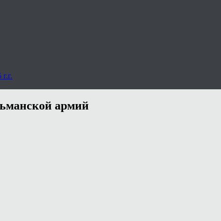
г.г.
льманской армий