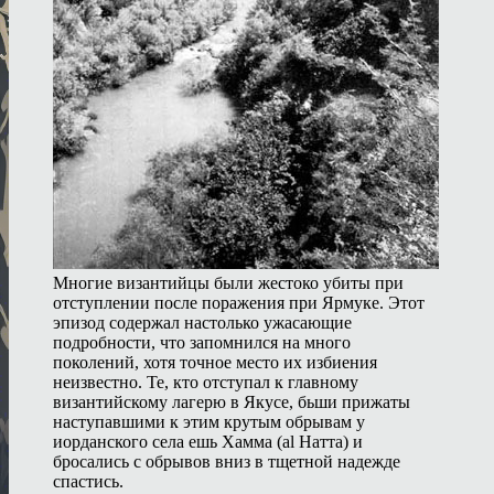
Многие византийцы были жестоко убиты при
отступлении после поражения при Ярмуке. Этот
эпизод содержал настолько ужасающие
подробности, что запомнился на много
поколений, хотя точное место их избиения
неизвестно. Те, кто отступал к главному
византийскому лагерю в Якусе, бьши прижаты
наступавшими к этим крутым обрывам у
иорданского села ешь Хамма (al Натта) и
бросались с обрывов вниз в тщетной надежде
спастись.