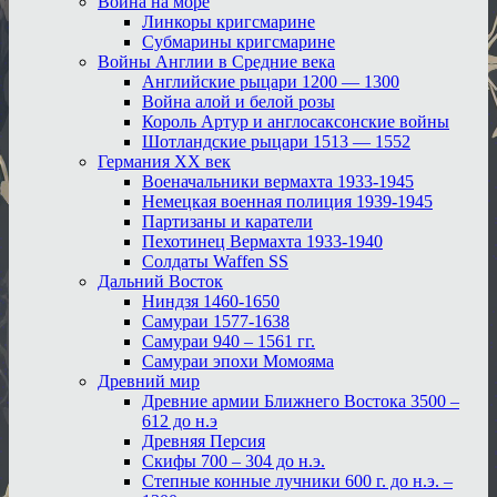
Война на море
Линкоры кригсмарине
Субмарины кригсмарине
Войны Англии в Средние века
Английские рыцари 1200 — 1300
Война алой и белой розы
Король Артур и англосаксонские войны
Шотландские рыцари 1513 — 1552
Германия XX век
Военачальники вермахта 1933-1945
Немецкая военная полиция 1939-1945
Партизаны и каратели
Пехотинец Вермахта 1933-1940
Солдаты Waffen SS
Дальний Восток
Ниндзя 1460-1650
Самураи 1577-1638
Самураи 940 – 1561 гг.
Самураи эпохи Момояма
Древний мир
Древние армии Ближнего Востока 3500 –
612 до н.э
Древняя Персия
Скифы 700 – 304 до н.э.
Степные конные лучники 600 г. до н.э. –