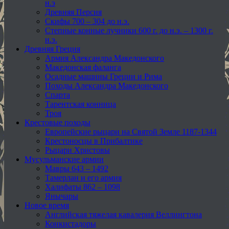
н.э
Древняя Персия
Скифы 700 – 304 до н.э.
Степные конные лучники 600 г. до н.э. – 1300 г.
н.э.
Древняя Греция
Армия Александра Македонского
Македонская фаланга
Осадные машины Греции и Рима
Походы Александра Македонского
Спарта
Тарентская конница
Троя
Крестовые походы
Европейские рыцари на Святой Земле 1187-1344
Крестоносцы в Прибалтике
Рыцари Христовы
Мусульманские армии
Мавры 643 – 1492
Тамерлан и его армия
Халифаты 862 – 1098
Янычары
Новое время
Английская тяжелая кавалерия Веллингтона
Конкистадоры