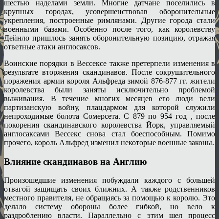
шестью наделами земли. Многие датчане поселились в
крупных городах, усовершенствовав оборонительные
укрепления, построенные римлянами. Другие города стали
военными базами. Особенно после того, как королевству
Дейнло пришлось занять оборонительную позицию, отражая
ответные атаки англосаксов.
Воинские порядки в Вессексе также претерпели изменения в
результате вторжения скандинавов. После сокрушительного
поражения армии короля Альфреда зимой 876-877 гг. жители
королевства были заняты исключительно проблемой
выживания. В течение многих месяцев его люди вели
партизанскую войну, плацдармом для которой служили
непроходимые болота Сомерсета. С 879 по 954 год , после
покорения скандинавского королевства Йорк, управляемый
англосаксами Вессекс снова стал боеспособным. Помимо
прочего, король Альфред изменил некоторые военные законы.
Влияние скандинавов на Англию
Произошедшие изменения побуждали каждого с большей
отвагой защищать своих ближних. А также родственников
местного правителя, не обращаясь за помощью к королю. Это
делало систему обороны более гибкой, но вело к
раздроблению власти. Параллельно с этим шел процесс