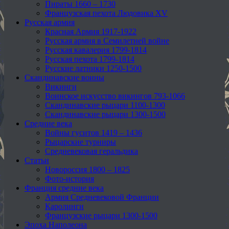
Пираты 1660 – 1730
Французская пехота Людовика XV
Русская армия
Красная Армия 1917-1922
Русская армия в Семилетней войне
Русская кавалерия 1799-1814
Русская пехота 1799-1814
Русские латники 1250-1500
Скандинавские воины
Викинги
Воинское искусство викингов 793-1066
Скандинавские рыцари 1100-1300
Скандинавские рыцари 1300-1500
Средние века
Войны гуситов 1419 – 1436
Рыцарские турниры
Средневековая геральдика
Статьи
Новороссия 1800 – 1825
Фото-история
Франция средние века
Армия Средневековой Франции
Каролинги
Французские рыцари 1300-1500
Эпоха Наполеона