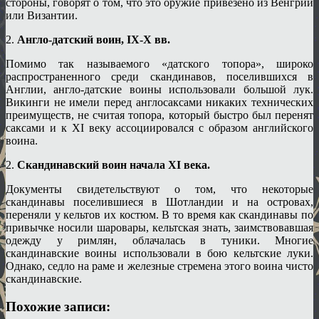
стороны, говорят о том, что это оружие привезено из Венгрии
или Византии.
2.
Англо-датский воин, IX-X вв.
Помимо так называемого «датского топора», широко
распространенного среди скандинавов, поселившихся в
Англии, англо-датские воины использовали большой лук.
Викинги не имели перед англосаксами никаких технических
преимуществ, не считая топора, который быстро был перенят
саксами и к XI веку ассоциировался с образом английского
воина.
2.
Скандинавский воин начала XI века.
Документы свидетельствуют о том, что некоторые
скандинавы поселившиеся в Шотландии и на островах,
переняли у кельтов их костюм. В то время как скандинавы по
привычке носили шаровары, кельтская знать, заимствовавшая
одежду у римлян, облачалась в туники. Многие
скандинавские воины использовали в бою кельтские луки.
Однако, седло на раме и железные стремена этого воина чисто
скандинавские.
Похожие записи: