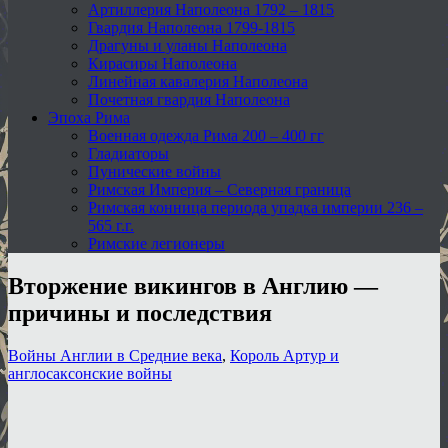
Артиллерия Наполеона 1792 – 1815
Гвардия Наполеона 1799-1815
Драгуны и уланы Наполеона
Кирасиры Наполеона
Линейная кавалерия Наполеона
Почетная гвардия Наполеона
Эпоха Рима
Военная одежда Рима 200 – 400 гг
Гладиаторы
Пунические войны
Римская Империя – Северная граница
Римская конница периода упадка империи 236 –
565 г.г.
Римские легионеры
Вторжение викингов в Англию —
причины и последствия
Войны Англии в Средние века
,
Король Артур и
англосаксонские войны