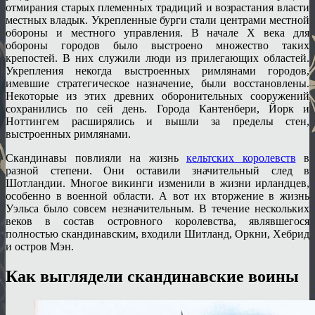
отмирания старых племенных традиций и возрастания власти
местных владык. Укрепленные бурги стали центрами местной
обороны и местного управления. В начале X века для
обороны городов было выстроено множество таких
крепостей. В них служили люди из прилегающих областей.
Укрепления некогда выстроенных римлянами городов,
имевшие стратегическое назначение, были восстановлены.
Некоторые из этих древних оборонительных сооружений
сохранились по сей день. Города Кантенбери, Йорк и
Ноттингем расширялись и вышли за пределы стен,
выстроенных римлянами.
Скандинавы повлияли на жизнь
кельтских королевств
в
разной степени. Они оставили значительный след в
Шотландии. Многое викинги изменили в жизни ирландцев,
особенно в военной области. А вот их вторжение в жизнь
Уэльса было совсем незначительным. В течение нескольких
веков в состав островного королевства, являвшегося
полностью скандинавским, входили Шитланд, Оркни, Хебрид
и остров Мэн.
Как выглядели скандинавские воины