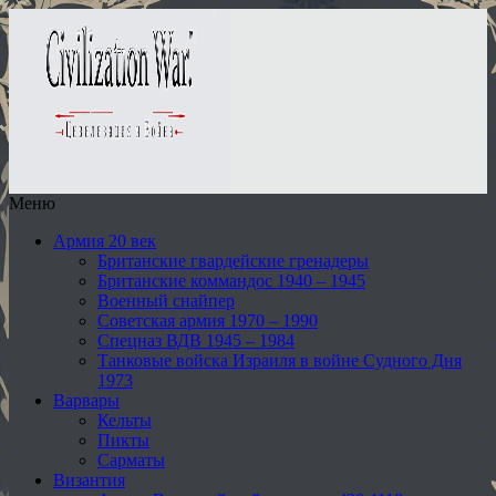
Меню
Армия 20 век
Британские гвардейские гренадеры
Британские коммандос 1940 – 1945
Военный снайпер
Советская армия 1970 – 1990
Спецназ ВДВ 1945 – 1984
Танковые войска Израиля в войне Судного Дня
1973
Варвары
Кельты
Пикты
Сарматы
Византия