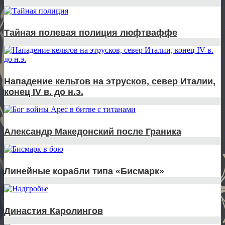
Тайная полевая полиция люфтваффе
Нападение кельтов на этрусков, север Италии,
конец IV в. до н.э.
Александр Македонский после Граника
Линейные корабли типа «Бисмарк»
Династия Каролингов