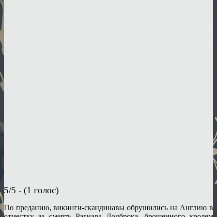
5/5 - (1 голос)
По преданию, викинги-скандинавы обрушились на Англию в
отместку за смерть Рагнара Лодброка, брошенного кролем