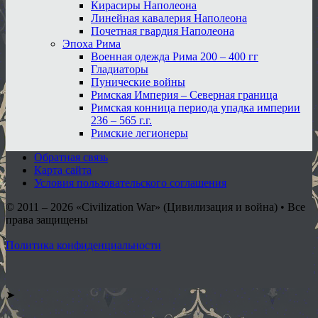
Кирасиры Наполеона
Линейная кавалерия Наполеона
Почетная гвардия Наполеона
Эпоха Рима
Военная одежда Рима 200 – 400 гг
Гладиаторы
Пунические войны
Римская Империя – Северная граница
Римская конница периода упадка империи
236 – 565 г.г.
Римские легионеры
Обратная связь
Карта сайта
Условия пользовательского соглашения
© 2011 – 2026
«Civilization War» (Цивилизация и война) • Все
права защищены
Политика конфиденциальности
➤