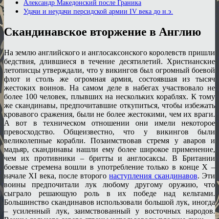
Александр Македонский после Граника
Удачи и неудачи персидской армии IV века до н.э.
Скандинавское вторжение в Англию
На землю английского и англосаксонского королевств пришли
бедствия, длившиеся в течение десятилетий. Христианские
летописцы утверждали, что у викингов был огромный боевой
флот и столь же огромная армия, состоявшая из тысяч
жестоких воинов. На самом деле в набегах участвовало не
более 100 человек, плывших на нескольких кораблях. К тому
же скандинавы, предпочитавшие откупиться, чтобы избежать
кровавого сражения, были не более жестокими, чем их враги.
А вот в техническом отношении они имели некоторое
превосходство. Общеизвестно, что у викингов были
великолепные корабли. Позаимствовав стремя у аваров и
мадьяр, скандинавы нашли ему более широкое применение,
чем их противники – бритты и англосаксы. В Британии
боевые стремена вошли в употребление только в конце X –
начале XI века, после второго
наступления скандинавов
. Эти
воины предпочитали лук любому другому оружию, что
сыграло решающую роль в их победе над кельтами.
Большинство скандинавов использовали большой лук, иногда
– усиленный лук, заимствованный у восточных народов.