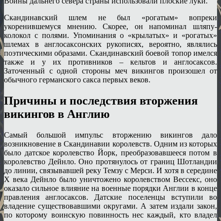
Воины дальнего севера страны использовали плоские луки.
Скандинавский шлем не был «рогатым» вопреки
укоренившемуся мнению. Скорее, он напоминал шляпу-
колокол с полями. Упоминания о «крылатых» и «рогатых»
шлемах в англосаксонских рукописях, вероятно, являлись
поэтическими образами. Скандинавский боевой топор имелся
также и у их противников – кельтов и англосаксов.
Заточенный с одной стороны меч викингов произошел от
обычного германского сакса первых веков.
Причины и последствия вторжения
викингов в Англию
Самый большой импульс вторжению викингов дало
возникновение в Скандинавии королевств. Одним из которых
было датское королевство Йорк, преобразовавшееся потом в
королевство Дейнло. Оно протянулось от границ Шотландии
до линии, связывавшей реку Темзу с Мерси. И хотя в середине
X века Дейнло было уничтожено королевством Вессекс, оно
оказало сильное влияние на военные порядки Англии в конце
правления англосаксов. Датские поселенцы вступили во
владение существовавшими округами. А затем издали закон,
по которому воинскую повинность нес каждый, кто владел