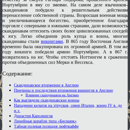
Нортумбрии в яму со змеями. На самом деле язычников-
скандинавов побудило к решительным действиям
перенаселение собственной страны. Возросшая военная мощь
и увеличивающееся богатство, приобретенное благодаря
торговле с северными и южными странами, дали возможность
скандинавам оттеснить своих более цивилизованных соседей
к югу. Легко объединив роль купца и воина, многие
скандинавы стали
викингами
. В 865 году Восточная Англия
временно была оккупирована их огромной армией. В том же
году викинги победили армию Нортумбрии. А в 867 г.
возвратились на юг. Чтобы отстоять Ноттингем в сражении
против объединенных сил Мерки и Вессекса.
Содержание:
Скандинавское вторжение в Англию
Причины и последствия вторжения викингов в Англию
Влияние скандинавов на Англию
Как выглядели скандинавские воины
Нападение кельтов на этрусков, север Италии, конец IV в. до
н.э.
Династия Каролингов
Линейные корабли типа «Бисмарк»
Тайная полевая полиция люфтваффе