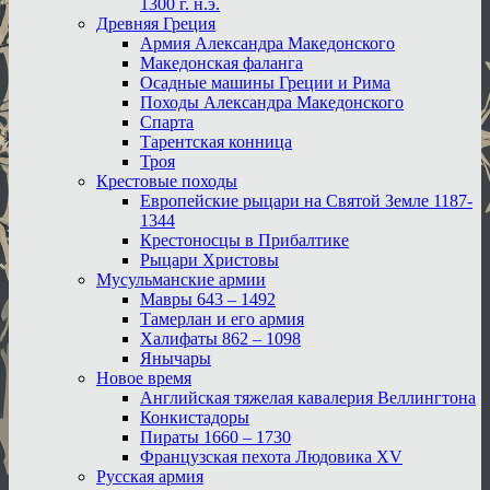
1300 г. н.э.
Древняя Греция
Армия Александра Македонского
Македонская фаланга
Осадные машины Греции и Рима
Походы Александра Македонского
Спарта
Тарентская конница
Троя
Крестовые походы
Европейские рыцари на Святой Земле 1187-
1344
Крестоносцы в Прибалтике
Рыцари Христовы
Мусульманские армии
Мавры 643 – 1492
Тамерлан и его армия
Халифаты 862 – 1098
Янычары
Новое время
Английская тяжелая кавалерия Веллингтона
Конкистадоры
Пираты 1660 – 1730
Французская пехота Людовика XV
Русская армия