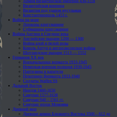
Армия Византийской империи 430-1118
Византийская конница
Византия под ударом мусульман
Константинополь 1453 г.
Война на море
Линкоры кригсмарине
Субмарины кригсмарине
Войны Англии в Средние века
Английские рыцари 1200 — 1300
Война алой и белой розы
Король Артур и англосаксонские войны
Шотландские рыцари 1513 — 1552
Германия XX век
Военачальники вермахта 1933-1945
Немецкая военная полиция 1939-1945
Партизаны и каратели
Пехотинец Вермахта 1933-1940
Солдаты Waffen SS
Дальний Восток
Ниндзя 1460-1650
Самураи 1577-1638
Самураи 940 – 1561 гг.
Самураи эпохи Момояма
Древний мир
Древние армии Ближнего Востока 3500 – 612 до