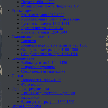
Пираты 1660 – 1730
Французская пехота Людовика XV
Русская армия
Красная Армия 1917-1922
Русская армия в Семилетней войне
Русская кавалерия 1799-1814
Русская пехота 1799-1814
Русские латники 1250-1500
Скандинавские воины
Викинги
Воинское искусство викингов 793-1066
Скандинавские рыцари 1100-1300
Скандинавские рыцари 1300-1500
Средние века
Войны гуситов 1419 – 1436
Рыцарские турниры
Средневековая геральдика
Статьи
Новороссия 1800 – 1825
Фото-история
Франция средние века
Армия Средневековой Франции
Каролинги
Французские рыцари 1300-1500
Эпоха Наполеона