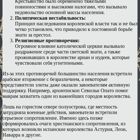
Крестьянство было обременено тяжелыми
повинностями и высокими налогами, что вызывало
недовольство основной массы населения.
Политическая нестабильность:
Принцип наследования королевской власти так и не был
четко установлен, что приводило к постоянной борьбе
знати за престол.
Религиозные противоречия:
Огромное влияние католической церкви вызывало
раздражение среди части светской знати, а также
проживавших в королевстве ариан и иудеев, которые
чувствовали себя угнетенными.
Из-за этих противоречий большинство населения встретило
арабское вторжение с безразличием, а некоторые
представители элиты даже оказали завоевателям активную
поддержку. Например, архиепископ Севильи Опато помог
маврам захватить один из важнейших городов королевства.
Лишь на гористом севере полуострова, где местность
затрудняла военные действия, завоеватели встретили
серьезное сопротивление. Именно здесь позже
сформировались очаги христианского сопротивления, из
которых возникли испанские королевства Астурия, Леон,
Наварра и другие.