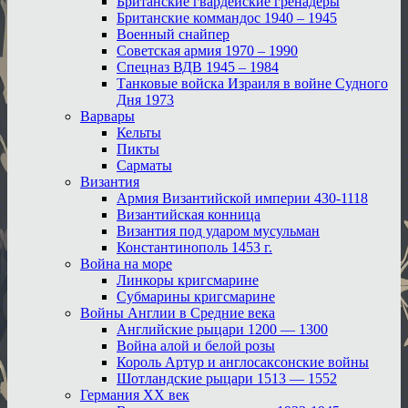
Британские гвардейские гренадеры
Британские коммандос 1940 – 1945
Военный снайпер
Советская армия 1970 – 1990
Спецназ ВДВ 1945 – 1984
Танковые войска Израиля в войне Судного
Дня 1973
Варвары
Кельты
Пикты
Сарматы
Византия
Армия Византийской империи 430-1118
Византийская конница
Византия под ударом мусульман
Константинополь 1453 г.
Война на море
Линкоры кригсмарине
Субмарины кригсмарине
Войны Англии в Средние века
Английские рыцари 1200 — 1300
Война алой и белой розы
Король Артур и англосаксонские войны
Шотландские рыцари 1513 — 1552
Германия XX век