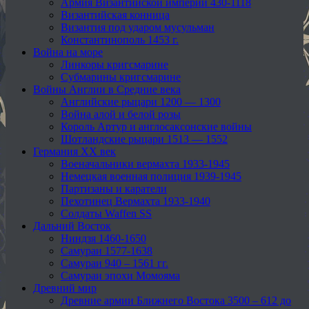
Армия Византийской империи 430-1118
Византийская конница
Византия под ударом мусульман
Константинополь 1453 г.
Война на море
Линкоры кригсмарине
Субмарины кригсмарине
Войны Англии в Средние века
Английские рыцари 1200 — 1300
Война алой и белой розы
Король Артур и англосаксонские войны
Шотландские рыцари 1513 — 1552
Германия XX век
Военачальники вермахта 1933-1945
Немецкая военная полиция 1939-1945
Партизаны и каратели
Пехотинец Вермахта 1933-1940
Солдаты Waffen SS
Дальний Восток
Ниндзя 1460-1650
Самураи 1577-1638
Самураи 940 – 1561 гг.
Самураи эпохи Момояма
Древний мир
Древние армии Ближнего Востока 3500 – 612 до