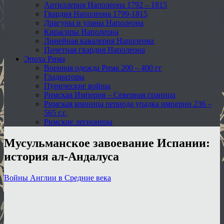
Артиллерия Наполеона 1792 – 1815
Гвардия Наполеона 1799-1815
Драгуны и уланы Наполеона
Кирасиры Наполеона
Линейная кавалерия Наполеона
Почетная гвардия Наполеона
Эпоха Рима
Военная одежда Рима 200 – 400 гг
Гладиаторы
Пунические войны
Римская Империя – Северная граница
Римская конница периода упадка империи 236 –
565 г.г.
Римские легионеры
Мусульманское завоевание Испании:
история ал-Андалуса
Войны Англии в Средние века