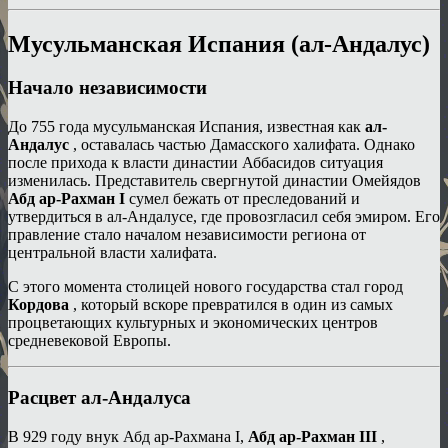
Мусульманская Испания (ал-Андалус)
Начало независимости
До 755 года мусульманская Испания, известная как
ал-
Андалус
, оставалась частью Дамасского халифата. Однако
после прихода к власти династии Аббасидов ситуация
изменилась. Представитель свергнутой династии Омейядов
Абд ар-Рахман I
сумел бежать от преследований и
утвердиться в ал-Андалусе, где провозгласил себя эмиром. Его
правление стало началом независимости региона от
центральной власти халифата.
С этого момента столицей нового государства стал город
Кордова
, который вскоре превратился в один из самых
процветающих культурных и экономических центров
средневековой Европы.
Расцвет ал-Андалуса
В 929 году внук Абд ар-Рахмана I,
Абд ар-Рахман III
,