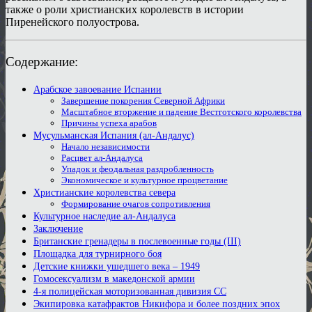
также о роли христианских королевств в истории
Пиренейского полуострова.
Содержание:
Арабское завоевание Испании
Завершение покорения Северной Африки
Масштабное вторжение и падение Вестготского королевства
Причины успеха арабов
Мусульманская Испания (ал-Андалус)
Начало независимости
Расцвет ал-Андалуса
Упадок и феодальная раздробленность
Экономическое и культурное процветание
Христианские королевства севера
Формирование очагов сопротивления
Культурное наследие ал-Андалуса
Заключение
Британские гренадеры в послевоенные годы (III)
Площадка для турнирного боя
Детские книжки ушедшего века – 1949
Гомосексуализм в македонской армии
4-я полицейская моторизованная дивизия СС
Экипировка катафрактов Никифора и более поздних эпох