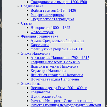
Скандинавские рыцари 1300-1500
Средние века
Войны гуситов 1419 – 1436
Рыцарские турниры
Средневековая геральдика
Статьи
Новороссия 1800 – 1825
Фото-история
Франция средние века
Армия Средневековой Франции
Каролинги
Французские рыцари 1300-1500
Эпоха Наполеона
Артиллерия Наполеона 1792 – 1815
Гвардия Наполеона 1799-1815
Драгуны и уланы Наполеона
Кирасиры Наполеона
Линейная кавалерия Наполеона
Почетная гвардия Наполеона
Эпоха Рима
Военная одежда Рима 200 – 400 гг
Гладиаторы
Пунические войны
Римская Империя – Северная граница
Римская конница периода упадка империи