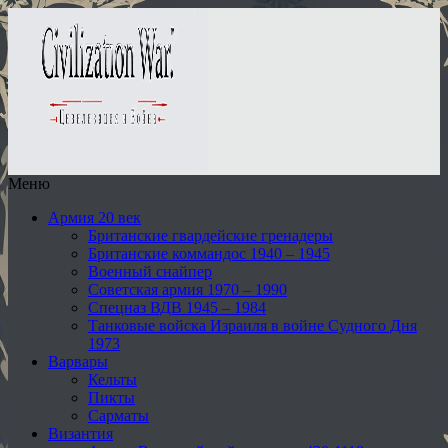
Меню
Армия 20 век
Британские гвардейские гренадеры
Британские коммандос 1940 – 1945
Военный снайпер
Советская армия 1970 – 1990
Спецназ ВДВ 1945 – 1984
Танковые войска Израиля в войне Судного Дня
1973
Варвары
Кельты
Пикты
Сарматы
Византия