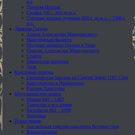
н.э
Древняя Персия
Скифы 700 – 304 до н.э.
Степные конные лучники 600 г. до н.э. – 1300 г.
н.э.
Древняя Греция
Армия Александра Македонского
Македонская фаланга
Осадные машины Греции и Рима
Походы Александра Македонского
Спарта
Тарентская конница
Троя
Крестовые походы
Европейские рыцари на Святой Земле 1187-1344
Крестоносцы в Прибалтике
Рыцари Христовы
Мусульманские армии
Мавры 643 – 1492
Тамерлан и его армия
Халифаты 862 – 1098
Янычары
Новое время
Английская тяжелая кавалерия Веллингтона
Конкистадоры