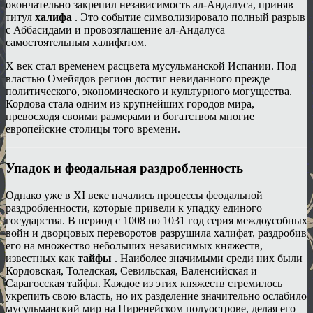
окончательно закрепил независимость ал-Андалуса, приняв
титул
халифа
. Это событие символизировало полный разрыв
с Аббасидами и провозглашение ал-Андалуса
самостоятельным халифатом.
X век стал временем расцвета мусульманской Испании. Под
властью Омейядов регион достиг невиданного прежде
политического, экономического и культурного могущества.
Кордова стала одним из крупнейших городов мира,
превосходя своими размерами и богатством многие
европейские столицы того времени.
Упадок и феодальная раздробленность
Однако уже в XI веке начались процессы феодальной
раздробленности, которые привели к упадку единого
государства. В период с 1008 по 1031 год серия междоусобных
войн и дворцовых переворотов разрушила халифат, раздробив
его на множество небольших независимых княжеств,
известных как
тайфы
. Наиболее значимыми среди них были
Кордовская, Толедская, Севильская, Валенсийская и
Сарагосская тайфы. Каждое из этих княжеств стремилось
укрепить свою власть, но их разделение значительно ослабило
мусульманский мир на Пиренейском полуострове, делая его