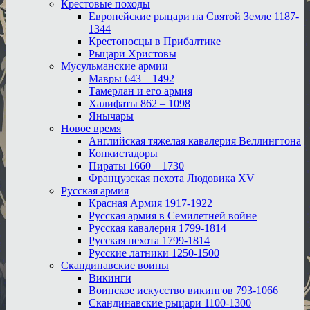
Крестовые походы
Европейские рыцари на Святой Земле 1187-
1344
Крестоносцы в Прибалтике
Рыцари Христовы
Мусульманские армии
Мавры 643 – 1492
Тамерлан и его армия
Халифаты 862 – 1098
Янычары
Новое время
Английская тяжелая кавалерия Веллингтона
Конкистадоры
Пираты 1660 – 1730
Французская пехота Людовика XV
Русская армия
Красная Армия 1917-1922
Русская армия в Семилетней войне
Русская кавалерия 1799-1814
Русская пехота 1799-1814
Русские латники 1250-1500
Скандинавские воины
Викинги
Воинское искусство викингов 793-1066
Скандинавские рыцари 1100-1300