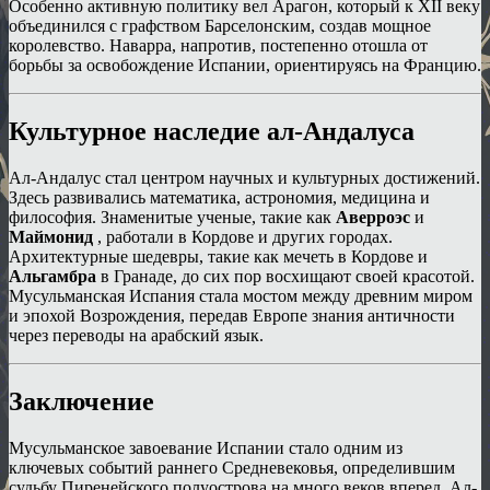
Особенно активную политику вел Арагон, который к XII веку
объединился с графством Барселонским, создав мощное
королевство. Наварра, напротив, постепенно отошла от
борьбы за освобождение Испании, ориентируясь на Францию.
Культурное наследие ал-Андалуса
Ал-Андалус стал центром научных и культурных достижений.
Здесь развивались математика, астрономия, медицина и
философия. Знаменитые ученые, такие как
Аверроэс
и
Маймонид
, работали в Кордове и других городах.
Архитектурные шедевры, такие как мечеть в Кордове и
Альгамбра
в Гранаде, до сих пор восхищают своей красотой.
Мусульманская Испания стала мостом между древним миром
и эпохой Возрождения, передав Европе знания античности
через переводы на арабский язык.
Заключение
Мусульманское завоевание Испании стало одним из
ключевых событий раннего Средневековья, определившим
судьбу Пиренейского полуострова на много веков вперед. Ал-