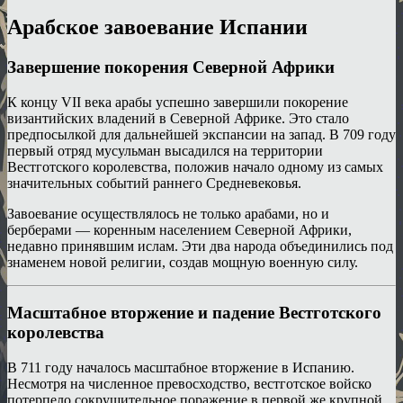
Арабское завоевание Испании
Завершение покорения Северной Африки
К концу VII века арабы успешно завершили покорение
византийских владений в Северной Африке. Это стало
предпосылкой для дальнейшей экспансии на запад. В 709 году
первый отряд мусульман высадился на территории
Вестготского королевства, положив начало одному из самых
значительных событий раннего Средневековья.
Завоевание осуществлялось не только арабами, но и
берберами — коренным населением Северной Африки,
недавно принявшим ислам. Эти два народа объединились под
знаменем новой религии, создав мощную военную силу.
Масштабное вторжение и падение Вестготского
королевства
В 711 году началось масштабное вторжение в Испанию.
Несмотря на численное превосходство, вестготское войско
потерпело сокрушительное поражение в первой же крупной