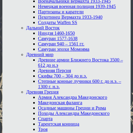
Военачальники вермахта 1933-1945
Немецкая военная полиция 1939-1945
Партизаны и каратели
Пехотинец Вермахта 1933-1940
Солдаты Waffen SS
Дальний Восток
Ниндзя 1460-1650
Самураи 1577-1638
Самураи 940 – 1561 гг.
Самураи эпохи Момояма
Древний мир
Древние армии Ближнего Востока 3500 –
612 до н.э
Древняя Персия
Скифы 700 – 304 до н.э.
Степные конные лучники 600 г. до н.э. –
1300 г. н.э.
Древняя Греция
Армия Александра Македонского
Македонская фаланга
Осадные машины Греции и Рима
Походы Александра Македонского
Спарта
Тарентская конница
Троя