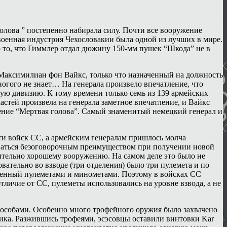
олова ” постепенно набирала силу. Почти все вооружение
 военная индустрия Чехословакии была одной из лучших в мире.
о то, что Гиммлер отдал дюжину 150-мм пушек “Шкода” не в
Максимилиан фон Вайкс, только что назначенный на должность
огого не знает… На генерала произвело впечатление, что
ую дивизию. К тому времени только семь из 139 армейских
тей произвела на генерала заметное впечатление, и Вайкс
ление “Мертвая голова”. Самый знаменитый немецкий генерал и
сти войск СС, а армейским генералам пришлось молча
зоваться безоговорочным преимуществом при получении новой
тельно хорошему вооружению. На самом деле это было не
вательно во взводе (три отделения) было три пулемета и по
уженный пулеметами и минометами. Поэтому в войсках СС
тличие от СС, пулеметы использовались на уровне взвода, а не
пособами. Особенно много трофейного оружия было захвачено
ика. Разжившись трофеями, эсэсовцы оставили винтовки Kar