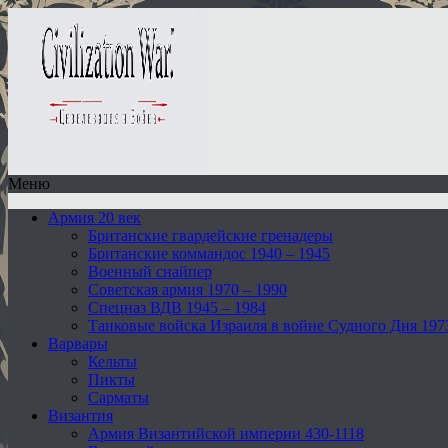
Меню
Армия 20 век
Британские гвардейские гренадеры
Британские коммандос 1940 – 1945
Военный снайпер
Советская армия 1970 – 1990
Спецназ ВДВ 1945 – 1984
Танковые войска Израиля в войне Судного Дня 197
Варвары
Кельты
Пикты
Сарматы
Византия
Армия Византийской империи 430-1118