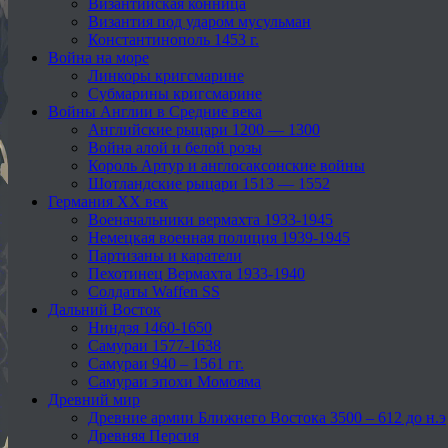
Византийская конница
Византия под ударом мусульман
Константинополь 1453 г.
Война на море
Линкоры кригсмарине
Субмарины кригсмарине
Войны Англии в Средние века
Английские рыцари 1200 — 1300
Война алой и белой розы
Король Артур и англосаксонские войны
Шотландские рыцари 1513 — 1552
Германия XX век
Военачальники вермахта 1933-1945
Немецкая военная полиция 1939-1945
Партизаны и каратели
Пехотинец Вермахта 1933-1940
Солдаты Waffen SS
Дальний Восток
Ниндзя 1460-1650
Самураи 1577-1638
Самураи 940 – 1561 гг.
Самураи эпохи Момояма
Древний мир
Древние армии Ближнего Востока 3500 – 612 до н.э
Древняя Персия