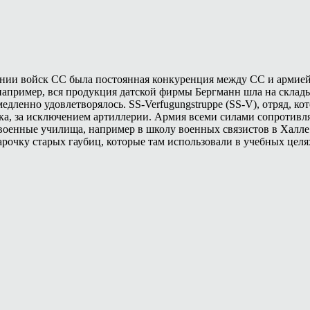
нии войск СС была постоянная конкуренция между СС и армией
например, вся продукция датской фирмы Бергманн шла на склад
медленно удовлетворялось. SS-Verfugungstruppe (SS-V), отряд, 
тка, за исключением артиллерии. Армия всеми силами сопротивл
военные училища, например в школу военных связистов в Халл
арочку старых гаубиц, которые там использовали в учебных целя