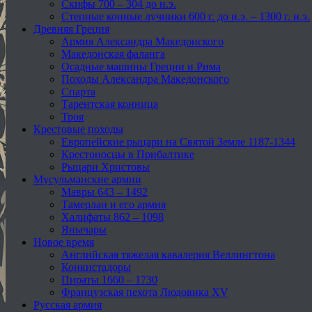
Скифы 700 – 304 до н.э.
Степные конные лучники 600 г. до н.э. – 1300 г. н.э.
Древняя Греция
Армия Александра Македонского
Македонская фаланга
Осадные машины Греции и Рима
Походы Александра Македонского
Спарта
Тарентская конница
Троя
Крестовые походы
Европейские рыцари на Святой Земле 1187-1344
Крестоносцы в Прибалтике
Рыцари Христовы
Мусульманские армии
Мавры 643 – 1492
Тамерлан и его армия
Халифаты 862 – 1098
Янычары
Новое время
Английская тяжелая кавалерия Веллингтона
Конкистадоры
Пираты 1660 – 1730
Французская пехота Людовика XV
Русская армия