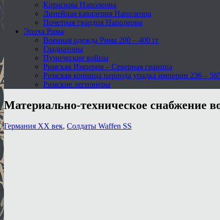
Кирасиры Наполеона
Линейная кавалерия Наполеона
Почетная гвардия Наполеона
Эпоха Рима
Военная одежда Рима 200 – 400 гг
Гладиаторы
Пунические войны
Римская Империя – Северная граница
Римская конница периода упадка империи 236 – 565 
Римские легионеры
Материально-техническое снабжение в
Германия XX век
,
Солдаты Waffen SS