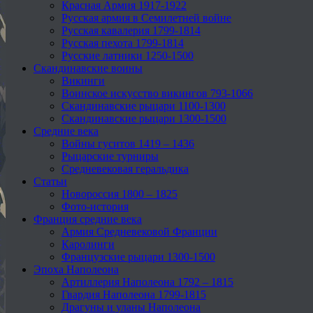
Красная Армия 1917-1922
Русская армия в Семилетней войне
Русская кавалерия 1799-1814
Русская пехота 1799-1814
Русские латники 1250-1500
Скандинавские воины
Викинги
Воинское искусство викингов 793-1066
Скандинавские рыцари 1100-1300
Скандинавские рыцари 1300-1500
Средние века
Войны гуситов 1419 – 1436
Рыцарские турниры
Средневековая геральдика
Статьи
Новороссия 1800 – 1825
Фото-история
Франция средние века
Армия Средневековой Франции
Каролинги
Французские рыцари 1300-1500
Эпоха Наполеона
Артиллерия Наполеона 1792 – 1815
Гвардия Наполеона 1799-1815
Драгуны и уланы Наполеона