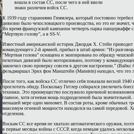
вошла в состав СС, после чего в ней ввели
знаки различия войск СС.
К 1939 году стараниями Гиммлера, который постоянно теребил
дивизии было чехословацкого производства, но это не значит,
Во время французской кампании четверть парка панцерваффе с
“Мертвую голову”, а в SS-V.
Известный американский историк Джордж Х. Стейн приводит и
командующего 2-й армией, прибыл в штаб армии: “Из разговор
“Мертвая голова” оснащена и экипирована по образцу чешской
пехотных дивизий было моторизовано, поэтому у командующего
закончил свою проверку совсем в другом настроении.” (Вайкс
фельдмаршал Эрих фон Манштейн (Manstein) находил, что это 
После того, как войска СС отлично себя показали весной 194
проглотить обиду. Поскольку Гитлер собирался увеличить бое
техники. Это преимущество послужило причиной возникновени
главное, хотя огневая мощь подразделений была значительной. 
меньшей мере один миномет. В состав роты, кроме обычных т
максимум огневой мощности находился на самой передовой. Хот
отделения.
Воскам СС все время не хватало автоматического оружия, по
в первые месяцы войны с СССР, когда немцам удалось несколь