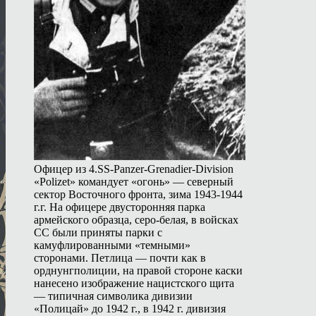
Офицер из 4.SS-Panzer-Grenadier-Division
«Polizet» командует «огонь» — северный
сектор Восточного фронта, зима 1943-1944
г.г. На офицере двусторонняя парка
армейского образца, серо-белая, в войсках
СС были приняты парки с
камуфлированными «темными»
сторонами. Петлица — почти как в
орднунгполиции, на правой стороне каски
нанесено изображение нацистского щита
— типичная символика дивизии
«Полицай» до 1942 г., в 1942 г. дивизия