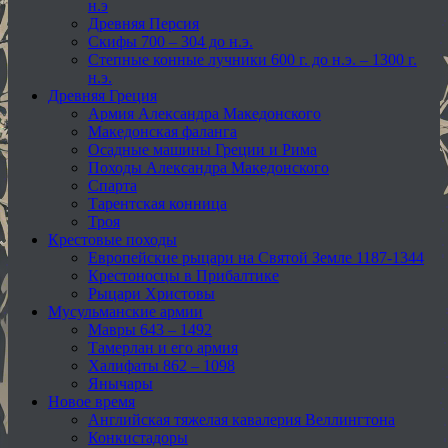
н.э
Древняя Персия
Скифы 700 – 304 до н.э.
Степные конные лучники 600 г. до н.э. – 1300 г.
н.э.
Древняя Греция
Армия Александра Македонского
Македонская фаланга
Осадные машины Греции и Рима
Походы Александра Македонского
Спарта
Тарентская конница
Троя
Крестовые походы
Европейские рыцари на Святой Земле 1187-1344
Крестоносцы в Прибалтике
Рыцари Христовы
Мусульманские армии
Мавры 643 – 1492
Тамерлан и его армия
Халифаты 862 – 1098
Янычары
Новое время
Английская тяжелая кавалерия Веллингтона
Конкистадоры