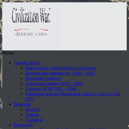
Меню
Армия 20 век
Британские гвардейские гренадеры
Британские коммандос 1940 – 1945
Военный снайпер
Советская армия 1970 – 1990
Спецназ ВДВ 1945 – 1984
Танковые войска Израиля в войне Судного Дня
1973
Варвары
Кельты
Пикты
Сарматы
Византия