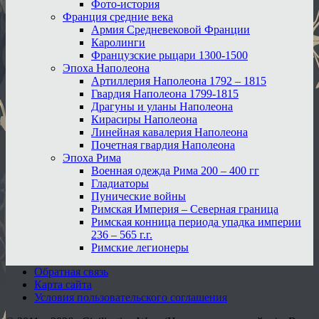
Фото-история
Франция средние века
Армия Средневековой Франции
Каролинги
Французские рыцари 1300-1500
Эпоха Наполеона
Артиллерия Наполеона 1792 – 1815
Гвардия Наполеона 1799-1815
Драгуны и уланы Наполеона
Кирасиры Наполеона
Линейная кавалерия Наполеона
Почетная гвардия Наполеона
Эпоха Рима
Военная одежда Рима 200 – 400 гг
Гладиаторы
Пунические войны
Римская Империя – Северная граница
Римская конница периода упадка империи
236 – 565 г.г.
Римские легионеры
Обратная связь
Карта сайта
Условия пользовательского соглашения