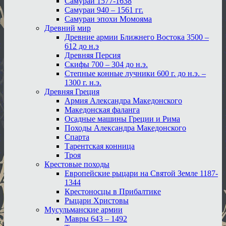
Самураи 1577-1638
Самураи 940 – 1561 гг.
Самураи эпохи Момояма
Древний мир
Древние армии Ближнего Востока 3500 –
612 до н.э
Древняя Персия
Скифы 700 – 304 до н.э.
Степные конные лучники 600 г. до н.э. –
1300 г. н.э.
Древняя Греция
Армия Александра Македонского
Македонская фаланга
Осадные машины Греции и Рима
Походы Александра Македонского
Спарта
Тарентская конница
Троя
Крестовые походы
Европейские рыцари на Святой Земле 1187-
1344
Крестоносцы в Прибалтике
Рыцари Христовы
Мусульманские армии
Мавры 643 – 1492