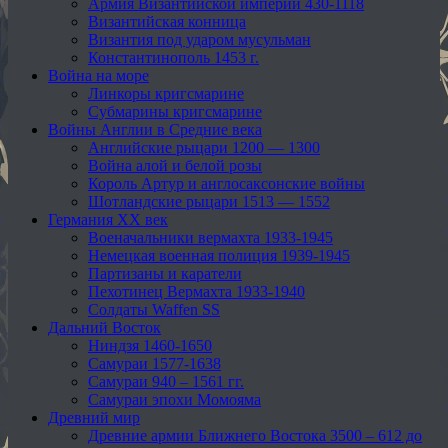
Армия Византийской империи 430-1118
Византийская конница
Византия под ударом мусульман
Константинополь 1453 г.
Война на море
Линкоры кригсмарине
Субмарины кригсмарине
Войны Англии в Средние века
Английские рыцари 1200 — 1300
Война алой и белой розы
Король Артур и англосаксонские войны
Шотландские рыцари 1513 — 1552
Германия XX век
Военачальники вермахта 1933-1945
Немецкая военная полиция 1939-1945
Партизаны и каратели
Пехотинец Вермахта 1933-1940
Солдаты Waffen SS
Дальний Восток
Ниндзя 1460-1650
Самураи 1577-1638
Самураи 940 – 1561 гг.
Самураи эпохи Момояма
Древний мир
Древние армии Ближнего Востока 3500 – 612 до