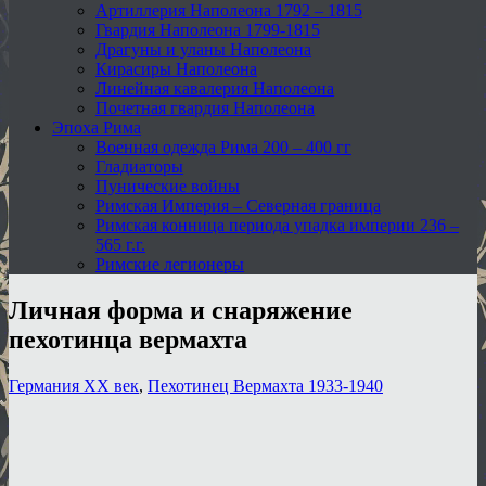
Артиллерия Наполеона 1792 – 1815
Гвардия Наполеона 1799-1815
Драгуны и уланы Наполеона
Кирасиры Наполеона
Линейная кавалерия Наполеона
Почетная гвардия Наполеона
Эпоха Рима
Военная одежда Рима 200 – 400 гг
Гладиаторы
Пунические войны
Римская Империя – Северная граница
Римская конница периода упадка империи 236 –
565 г.г.
Римские легионеры
Личная форма и снаряжение
пехотинца вермахта
Германия XX век
,
Пехотинец Вермахта 1933-1940