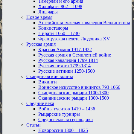
Тамерлан и его армия
Халифаты 862 – 1098
Янычары
Новое время
Английская тяжелая кавалерия Веллингтона
Конкистадоры
Пираты 1660 – 1730
Французская пехота Людовика XV
Русская армия
Красная Армия 1917-1922
Русская армия в Семилетней войне
Русская кавалерия 1799-1814
Русская пехота 1799-1814
Русские латники 1250-1500
Скандинавские воины
Викинги
Воинское искусство викингов 793-1066
Скандинавские рыцари 1100-1300
Скандинавские рыцари 1300-1500
Средние века
Войны гуситов 1419 – 1436
Рыцарские турниры
Средневековая геральдика
Статьи
Новороссия 1800 – 1825