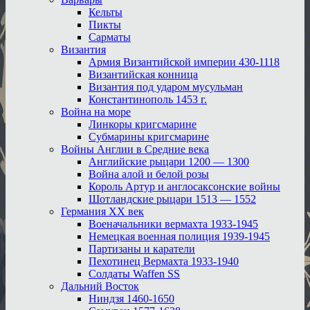
Кельты
Пикты
Сарматы
Византия
Армия Византийской империи 430-1118
Византийская конница
Византия под ударом мусульман
Константинополь 1453 г.
Война на море
Линкоры кригсмарине
Субмарины кригсмарине
Войны Англии в Средние века
Английские рыцари 1200 — 1300
Война алой и белой розы
Король Артур и англосаксонские войны
Шотландские рыцари 1513 — 1552
Германия XX век
Военачальники вермахта 1933-1945
Немецкая военная полиция 1939-1945
Партизаны и каратели
Пехотинец Вермахта 1933-1940
Солдаты Waffen SS
Дальний Восток
Ниндзя 1460-1650