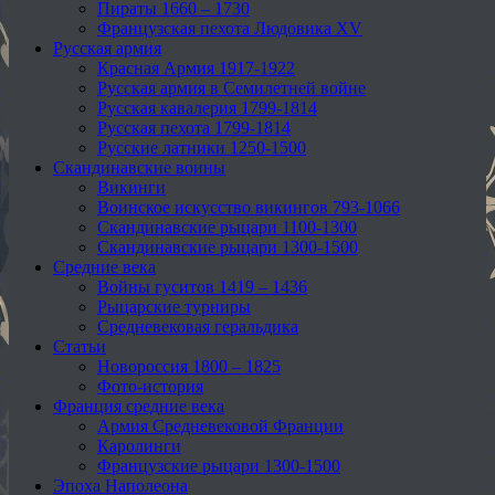
Пираты 1660 – 1730
Французская пехота Людовика XV
Русская армия
Красная Армия 1917-1922
Русская армия в Семилетней войне
Русская кавалерия 1799-1814
Русская пехота 1799-1814
Русские латники 1250-1500
Скандинавские воины
Викинги
Воинское искусство викингов 793-1066
Скандинавские рыцари 1100-1300
Скандинавские рыцари 1300-1500
Средние века
Войны гуситов 1419 – 1436
Рыцарские турниры
Средневековая геральдика
Статьи
Новороссия 1800 – 1825
Фото-история
Франция средние века
Армия Средневековой Франции
Каролинги
Французские рыцари 1300-1500
Эпоха Наполеона