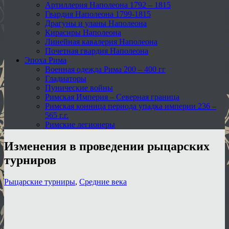
Артиллерия Наполеона 1792 – 1815
Гвардия Наполеона 1799-1815
Драгуны и уланы Наполеона
Кирасиры Наполеона
Линейная кавалерия Наполеона
Почетная гвардия Наполеона
Эпоха Рима
Военная одежда Рима 200 – 400 гг
Гладиаторы
Пунические войны
Римская Империя – Северная граница
Римская конница периода упадка империи 236 –
565 г.г.
Римские легионеры
Изменения в проведении рыцарских
турниров
Рыцарские турниры
,
Средние века