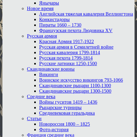
Янычары
Новое время
Английская тяжелая кавалерия Веллингтона
Конкистадоры
Пираты 1660 – 1730
Французская пехота Людовика XV
Русская армия
Красная Армия 1917-1922
Русская армия в Семилетней войне
Русская кавалерия 1799-1814
Русская пехота 1799-1814
Русские латники 1250-1500
Скандинавские воины
Викинги
Воинское искусство викингов 793-1066
Скандинавские рыцари 1100-1300
Скандинавские рыцари 1300-1500
Средние века
Войны гуситов 1419 – 1436
Рыцарские турниры
Средневековая геральдика
Статьи
Новороссия 1800 – 1825
Фото-история
Франция средние века