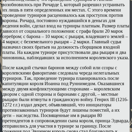
возобновилось при Ричарде I, который разрешил устраивать
их лишь в пяти определенных им местах. С этого времени
проведение турниров расценивалось как проступок против
короны. Ричард, постоянно нуждавшийся в деньгах для
ведения войн, сделал вход на турниры платным. Размер платы
зависел от социального положения: с графа брали 20 марок
серебром; с барона – 10 марок; с рыцаря, владевшего землей –
4 марки; с безземельного рыцаря – 2 марки. Главный судья
назначил своих братьев на должность сборщиков входной
платы. На каждом турнире присутствовали два рыцаря и два
чиновника, наблюдавших за исполнением королевского указа.
После каждой стычки баронов между собой или ссоры с
королевскими фаворитами следовала череда нелегальных
турниров. Так, проведение турнира планировалось после
капитуляции короля Иоанна под Руннимедом. Оказавшиеся
между двумя конфликтующими сторонами – королевским
двором с одной стороны и баронами с другой, – местные
рыцари были втянуты в гражданскую войну. Генрих III (1216-
1272 г.г.) издал декрет, объявлявший, что инициаторы
противозаконных турниров будут лишены поместий, а их
дети – наследства. Посвященные им в рыцари 80
претендентов в сопровождении сына короля, принца Эдварда,
отправились для участия в турнире за границу. После
сражения под Эвшемом король снова стал благоволить к