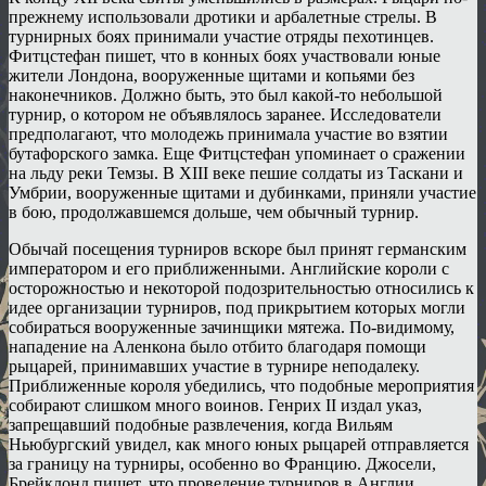
прежнему использовали дротики и арбалетные стрелы. В
турнирных боях принимали участие отряды пехотинцев.
Фитцстефан пишет, что в конных боях участвовали юные
жители Лондона, вооруженные щитами и копьями без
наконечников. Должно быть, это был какой-то небольшой
турнир, о котором не объявлялось заранее. Исследователи
предполагают, что молодежь принимала участие во взятии
бутафорского замка. Еще Фитцстефан упоминает о сражении
на льду реки Темзы. В XIII веке пешие солдаты из Таскани и
Умбрии, вооруженные щитами и дубинками, приняли участие
в бою, продолжавшемся дольше, чем обычный турнир.
Обычай посещения турниров вскоре был принят германским
императором и его приближенными. Английские короли с
осторожностью и некоторой подозрительностью относились к
идее организации турниров, под прикрытием которых могли
собираться вооруженные зачинщики мятежа. По-видимому,
нападение на Аленкона было отбито благодаря помощи
рыцарей, принимавших участие в турнире неподалеку.
Приближенные короля убедились, что подобные мероприятия
собирают слишком много воинов. Генрих II издал указ,
запрещавший подобные развлечения, когда Вильям
Ньюбургский увидел, как много юных рыцарей отправляется
за границу на турниры, особенно во Францию. Джосели,
Брейклонд пишет, что проведение турниров в Англии