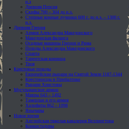
н.э
Древняя Персия
Скифы 700 – 304 до н.э.
Степные конные лучники 600 г. до н.э. – 1300 г.
н.э.
Древняя Греция
Армия Александра Македонского
Македонская фаланга
Осадные машины Греции и Рима
Походы Александра Македонского
Спарта
Тарентская конница
Троя
Крестовые походы
Европейские рыцари на Святой Земле 1187-1344
Крестоносцы в Прибалтике
Рыцари Христовы
Мусульманские армии
Мавры 643 – 1492
Тамерлан и его армия
Халифаты 862 – 1098
Янычары
Новое время
Английская тяжелая кавалерия Веллингтона
Конкистадоры