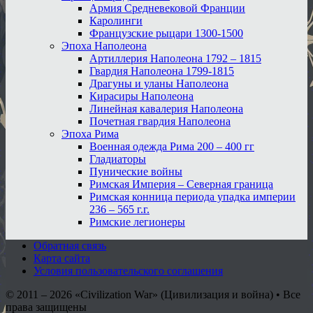
Армия Средневековой Франции
Каролинги
Французские рыцари 1300-1500
Эпоха Наполеона
Артиллерия Наполеона 1792 – 1815
Гвардия Наполеона 1799-1815
Драгуны и уланы Наполеона
Кирасиры Наполеона
Линейная кавалерия Наполеона
Почетная гвардия Наполеона
Эпоха Рима
Военная одежда Рима 200 – 400 гг
Гладиаторы
Пунические войны
Римская Империя – Северная граница
Римская конница периода упадка империи
236 – 565 г.г.
Римские легионеры
Обратная связь
Карта сайта
Условия пользовательского соглашения
© 2011 – 2026
«Civilization War» (Цивилизация и война) • Все
права защищены