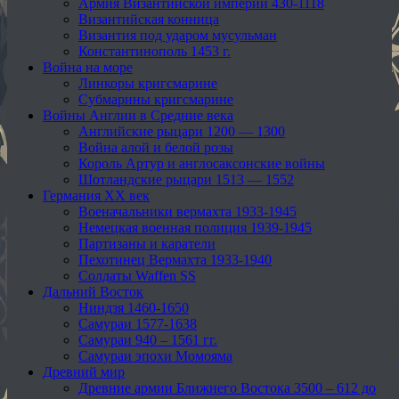
Армия Византийской империи 430-1118
Византийская конница
Византия под ударом мусульман
Константинополь 1453 г.
Война на море
Линкоры кригсмарине
Субмарины кригсмарине
Войны Англии в Средние века
Английские рыцари 1200 — 1300
Война алой и белой розы
Король Артур и англосаксонские войны
Шотландские рыцари 1513 — 1552
Германия XX век
Военачальники вермахта 1933-1945
Немецкая военная полиция 1939-1945
Партизаны и каратели
Пехотинец Вермахта 1933-1940
Солдаты Waffen SS
Дальний Восток
Ниндзя 1460-1650
Самураи 1577-1638
Самураи 940 – 1561 гг.
Самураи эпохи Момояма
Древний мир
Древние армии Ближнего Востока 3500 – 612 до