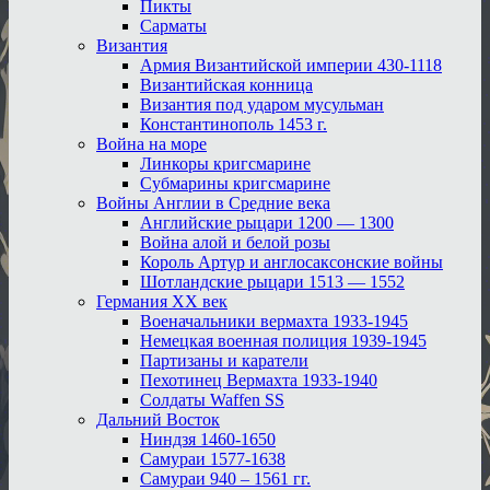
Пикты
Сарматы
Византия
Армия Византийской империи 430-1118
Византийская конница
Византия под ударом мусульман
Константинополь 1453 г.
Война на море
Линкоры кригсмарине
Субмарины кригсмарине
Войны Англии в Средние века
Английские рыцари 1200 — 1300
Война алой и белой розы
Король Артур и англосаксонские войны
Шотландские рыцари 1513 — 1552
Германия XX век
Военачальники вермахта 1933-1945
Немецкая военная полиция 1939-1945
Партизаны и каратели
Пехотинец Вермахта 1933-1940
Солдаты Waffen SS
Дальний Восток
Ниндзя 1460-1650
Самураи 1577-1638
Самураи 940 – 1561 гг.