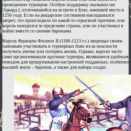
проведению турниров. Особую поддержку оказывал им
Эдвард I, отличившийся на встрече в Блее, имевшей место в
1256 году. Если на рыцарские состязания накладывался
запрет, это происходило по какой-то серьезной причине: или
король находился за пределами страны, или он участвовал в
войне вместе со своими баронами.
Король Франции Филипп II (1180-1223 г.г.) запрещал своим
сыновьям участвовать в турнирных боях из-за опасности
получить увечье или потерять жизнь. Однако, короли часто
сами организовывали крупные турниры, являвшиеся удобным
поводом для прощупывания настроений подданных, особенно
высшей знати – баронов, а также для набора солдат.