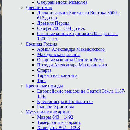
Самураи эпохи Момояма
Древний мир
Древние армии Ближнего Востока 3500 –
612 до н.э
Древняя Персия
Скифы 700 – 304 до н.э.
Степные конные лучники 600 г. до н.э. –
1300 г. н.э.
Древняя Греция
Армия Александра Македонского
Македонская фаланга
Осадные машины Греции и Рима
Походы Александра Македонского
Спарта
Тарентская конница
Троя
Крестовые походы
Европейские рыцари на Святой Земле 1187-
1344
Крестоносцы в Прибалтике
Рыцари Христовы
Мусульманские армии
Мавры 643 – 1492
Тамерлан и его армия
Халифаты 862 – 1098