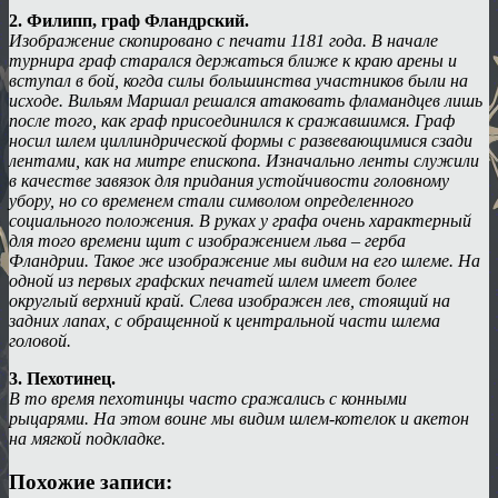
2. Филипп, граф Фландрский.
Изображение скопировано с печати 1181 года. В начале
турнира граф старался держаться ближе к краю арены и
вступал в бой, когда силы большинства участников были на
исходе. Вильям Маршал решался атаковать фламандцев лишь
после того, как граф присоединился к сражавшимся. Граф
носил шлем циллиндрической формы с развевающимися сзади
лентами, как на митре епископа. Изначально ленты служили
в качестве завязок для придания устойчивости головному
убору, но со временем стали символом определенного
социального положения. В руках у графа очень характерный
для того времени щит с изображением льва – герба
Фландрии. Такое же изображение мы видим на его шлеме. На
одной из первых графских печатей шлем имеет более
округлый верхний край. Слева изображен лев, стоящий на
задних лапах, с обращенной к центральной части шлема
головой.
3. Пехотинец.
В то время пехотинцы часто сражались с конными
рыцарями. На этом воине мы видим шлем-котелок и акетон
на мягкой подкладке.
Похожие записи: