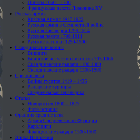
Пираты 1660 – 1730
Французская пехота Людовика XV
Русская армия
Красная Армия 1917-1922
Русская армия в Семилетней войне
Русская кавалерия 1799-1814
Русская пехота 1799-1814
Русские латники 1250-1500
Скандинавские воины
Викинги
Воинское искусство викингов 793-1066
Скандинавские рыцари 1100-1300
Скандинавские рыцари 1300-1500
Средние века
Войны гуситов 1419 – 1436
Рыцарские турниры
Средневековая геральдика
Статьи
Новороссия 1800 – 1825
Фото-история
Франция средние века
Армия Средневековой Франции
Каролинги
Французские рыцари 1300-1500
Эпоха Наполеона