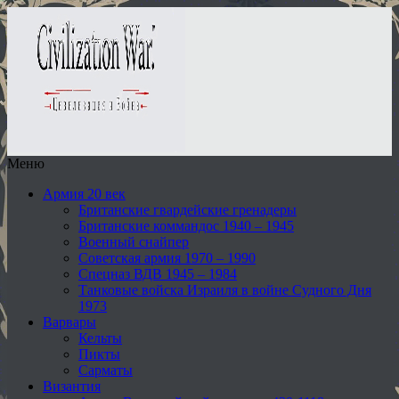
Меню
Армия 20 век
Британские гвардейские гренадеры
Британские коммандос 1940 – 1945
Военный снайпер
Советская армия 1970 – 1990
Спецназ ВДВ 1945 – 1984
Танковые войска Израиля в войне Судного Дня
1973
Варвары
Кельты
Пикты
Сарматы
Византия