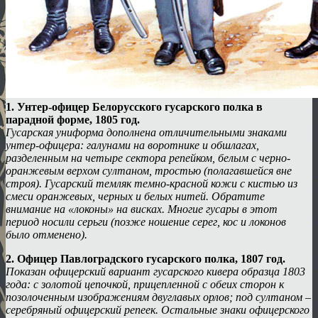
1. Унтер-офицер Белорусского гусарского полка в
парадной форме, 1805 год.
Гусарская униформа дополнена отличительными знаками
унтер-офицера: галунами на воротнике и обшлагах,
разделенным на четыре сектора репейком, белым с черно-
оранжевым верхом султаном, тростью (полагавшейся вне
строя). Гусарский темляк темно-красной кожи с кистью из
смеси оранжевых, черных и белых нитей. Обратите
внимание на «локоны» на висках. Многие гусары в этот
период носили серьги (позже ношение серег, кос и локонов
было отменено).
2. Офицер Павлоградского гусарского полка, 1807 год.
Показан офицерский вариант гусарского кивера образца 1803
года: с золотой цепочкой, прицепленной с обеих сторон к
позолоченным изображениям двуглавых орлов; под султаном –
серебряный офицерский репеек. Остальные знаки офицерского