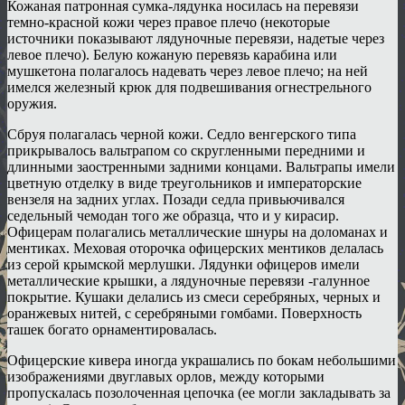
Кожаная патронная сумка-лядунка носилась на перевязи
темно-красной кожи через правое плечо (некоторые
источники показывают лядуночные перевязи, надетые через
левое плечо). Белую кожаную перевязь карабина или
мушкетона полагалось надевать через левое плечо; на ней
имелся железный крюк для подвешивания огнестрельного
оружия.
Сбруя полагалась черной кожи. Седло венгерского типа
прикрывалось вальтрапом со скругленными передними и
длинными заостренными задними концами. Вальтрапы имели
цветную отделку в виде треугольников и императорские
вензеля на задних углах. Позади седла привьючивался
седельный чемодан того же образца, что и у кирасир.
Офицерам полагались металлические шнуры на доломанах и
ментиках. Меховая оторочка офицерских ментиков делалась
из серой крымской мерлушки. Лядунки офицеров имели
металлические крышки, а лядуночные перевязи -галунное
покрытие. Кушаки делались из смеси серебряных, черных и
оранжевых нитей, с серебряными гомбами. Поверхность
ташек богато орнаментировалась.
Офицерские кивера иногда украшались по бокам небольшими
изображениями двуглавых орлов, между которыми
пропускалась позолоченная цепочка (ее могли закладывать за