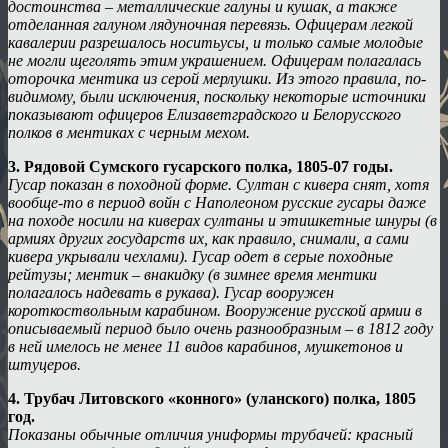
достоинства – металлические галуны и кушак, а также
отделанная галуном лядуночная перевязь. Офицерам легкой
кавалерии разрешалось носитьусы, и только самые молодые
не могли щеголять этим украшением. Офицерам полагалась
оторочка ментика из серой мерлушки. Из этого правила, по-
видимому, были исключения, поскольку некоторые источники
показывают офицеров Елизаветградского и Белорусского
полков в ментиках с черным мехом.
3. Рядовой Сумского гусарского полка, 1805-07 годы.
Гусар показан в походной форме. Султан с кивера снят, хотя
вообще-то в период войн с Наполеоном русские гусары даже
на походе носили на киверах султаны и этишкетные шнуры (в
армиях других государств их, как правило, снимали, а сами
кивера укрывали чехлами). Гусар одет в серые походные
рейтузы; ментик – внакидку (в зимнее время ментики
полагалось надевать в рукава). Гусар вооружен
короткоствольным карабином. Вооружение русской армии в
описываемый период было очень разнообразным – в 1812 году
в ней имелось не менее 11 видов карабинов, мушкетонов и
штуцеров.
4. Трубач Литовского «конного» (уланского) полка, 1805
год.
Показаны обычные отличия униформы трубачей: красный