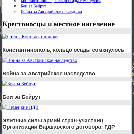
Константинополь, кольцо осады сомкнулось
Бои за Бейрут
Война за Австрийское наследство
Крестоносцы и местное население
Константинополь, кольцо осады сомкнулось
Война за Австрийское наследство
Бои за Бейрут
Элитные силы армий стран-участниц
Организации Варшавского договора: ГДР