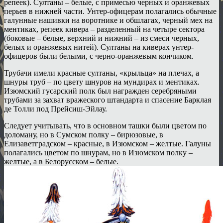
репеек). Султаны – белые, с примесью черных и оранжевых
перьев в нижней части. Унтер-офицерам полагались обычные
галунные нашивки на воротнике и обшлагах, черный мех на
ментиках, репеек кивера – разделенный на четыре сектора
(боковые – белые, верхний и нижний – из смеси черных,
белых и оранжевых нитей). Султаны на киверах унтер-
офицеров были белыми, с черно-оранжевым кончиком.
Трубачи имели красные султаны, «крыльца» на плечах, а
шнуры труб – по цвету шнуров на мундирах и ментиках.
Изюмский гусарский полк был награжден серебряными
трубами за захват вражеского штандарта и спасение Барклая
де Толли под Прейсиш-Эйлау.
Следует учитывать, что в основном ташки были цветом по
доломану, но в Сумском полку – бирюзовые, в
Елизаветградском – красные, в Изюмском – желтые. Галуны
полагались цветом по шнурам, но в Изюмском полку –
желтые, а в Белорусском – белые.