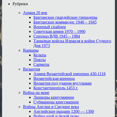
Рубрики
Армия 20 век
Британские гвардейские гренадеры
Британские коммандос 1940 – 1945
Военный снайпер
Советская армия 1970 – 1990
Спецназ ВДВ 1945 – 1984
Танковые войска Израиля в войне Судного
Дня 1973
Варвары
Кельты
Пикты
Сарматы
Византия
Армия Византийской империи 430-1118
Византийская конница
Византия под ударом мусульман
Константинополь 1453 г.
Война на море
Линкоры кригсмарине
Субмарины кригсмарине
Войны Англии в Средние века
Английские рыцари 1200 — 1300
Война алой и белой розы