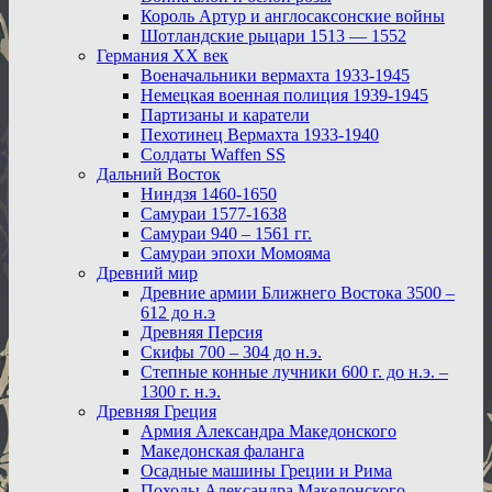
Король Артур и англосаксонские войны
Шотландские рыцари 1513 — 1552
Германия XX век
Военачальники вермахта 1933-1945
Немецкая военная полиция 1939-1945
Партизаны и каратели
Пехотинец Вермахта 1933-1940
Солдаты Waffen SS
Дальний Восток
Ниндзя 1460-1650
Самураи 1577-1638
Самураи 940 – 1561 гг.
Самураи эпохи Момояма
Древний мир
Древние армии Ближнего Востока 3500 –
612 до н.э
Древняя Персия
Скифы 700 – 304 до н.э.
Степные конные лучники 600 г. до н.э. –
1300 г. н.э.
Древняя Греция
Армия Александра Македонского
Македонская фаланга
Осадные машины Греции и Рима
Походы Александра Македонского