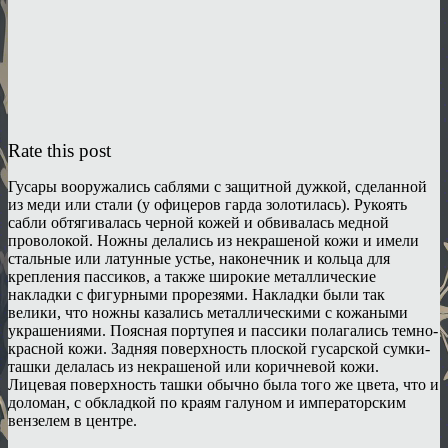
Rate this post
Гусары вооружались саблями с защитной дужкой, сделанной
из меди или стали (у офицеров гарда золотилась). Рукоять
сабли обтягивалась черной кожей и обвивалась медной
проволокой. Ножны делались из некрашеной кожи и имели
стальные или латунные устье, наконечник и кольца для
крепления пассиков, а также широкие металлические
накладки с фигурными прорезями. Накладки были так
велики, что ножны казались металлическими с кожаными
украшениями. Поясная портупея и пассики полагались темно-
красной кожи. Задняя поверхность плоской гусарской сумки-
ташки делалась из некрашеной или коричневой кожи.
Лицевая поверхность ташки обычно была того же цвета, что и
доломан, с обкладкой по краям галуном и императорским
вензелем в центре.