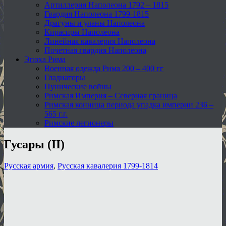
Артиллерия Наполеона 1792 – 1815
Гвардия Наполеона 1799-1815
Драгуны и уланы Наполеона
Кирасиры Наполеона
Линейная кавалерия Наполеона
Почетная гвардия Наполеона
Эпоха Рима
Военная одежда Рима 200 – 400 гг
Гладиаторы
Пунические войны
Римская Империя – Северная граница
Римская конница периода упадка империи 236 –
565 г.г.
Римские легионеры
Гусары (II)
Русская армия
,
Русская кавалерия 1799-1814