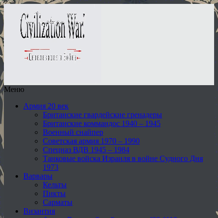
Меню
Армия 20 век
Британские гвардейские гренадеры
Британские коммандос 1940 – 1945
Военный снайпер
Советская армия 1970 – 1990
Спецназ ВДВ 1945 – 1984
Танковые войска Израиля в войне Судного Дня
1973
Варвары
Кельты
Пикты
Сарматы
Византия