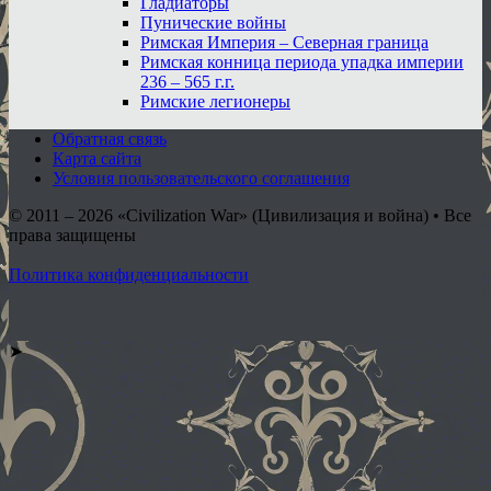
Гладиаторы
Пунические войны
Римская Империя – Северная граница
Римская конница периода упадка империи
236 – 565 г.г.
Римские легионеры
Обратная связь
Карта сайта
Условия пользовательского соглашения
© 2011 – 2026
«Civilization War» (Цивилизация и война) • Все
права защищены
Политика конфиденциальности
➤