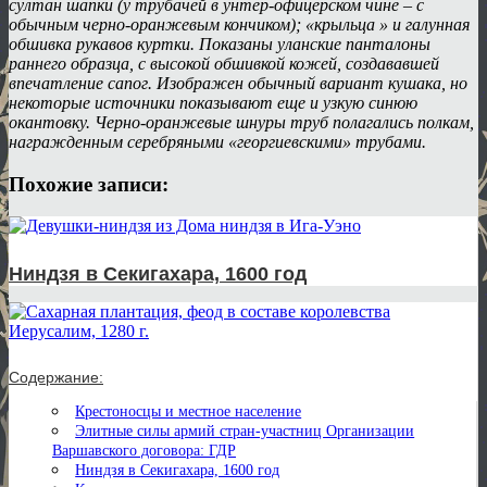
султан шапки (у трубачей в унтер-офицерском чине – с
обычным черно-оранжевым кончиком); «крыльца » и галунная
обшивка рукавов куртки. Показаны уланские панталоны
раннего образца, с высокой обшивкой кожей, создававшей
впечатление сапог. Изображен обычный вариант кушака, но
некоторые источники показывают еще и узкую синюю
окантовку. Черно-оранжевые шнуры труб полагались полкам,
награжденным серебряными «георгиевскими» трубами.
Похожие записи:
Ниндзя в Секигахара, 1600 год
Содержание:
Крестоносцы и местное население
Элитные силы армий стран-участниц Организации
Варшавского договора: ГДР
Ниндзя в Секигахара, 1600 год