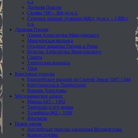
н.э
Древняя Персия
Скифы 700 – 304 до н.э.
Степные конные лучники 600 г. до н.э. – 1300 г.
н.э.
Древняя Греция
Армия Александра Македонского
Македонская фаланга
Осадные машины Греции и Рима
Походы Александра Македонского
Спарта
Тарентская конница
Троя
Крестовые походы
Европейские рыцари на Святой Земле 1187-1344
Крестоносцы в Прибалтике
Рыцари Христовы
Мусульманские армии
Мавры 643 – 1492
Тамерлан и его армия
Халифаты 862 – 1098
Янычары
Новое время
Английская тяжелая кавалерия Веллингтона
Конкистадоры