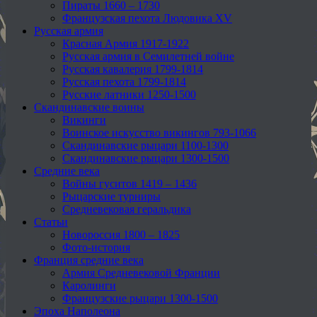
Пираты 1660 – 1730
Французская пехота Людовика XV
Русская армия
Красная Армия 1917-1922
Русская армия в Семилетней войне
Русская кавалерия 1799-1814
Русская пехота 1799-1814
Русские латники 1250-1500
Скандинавские воины
Викинги
Воинское искусство викингов 793-1066
Скандинавские рыцари 1100-1300
Скандинавские рыцари 1300-1500
Средние века
Войны гуситов 1419 – 1436
Рыцарские турниры
Средневековая геральдика
Статьи
Новороссия 1800 – 1825
Фото-история
Франция средние века
Армия Средневековой Франции
Каролинги
Французские рыцари 1300-1500
Эпоха Наполеона