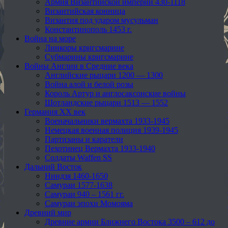
Армия Византийской империи 430-1118
Византийская конница
Византия под ударом мусульман
Константинополь 1453 г.
Война на море
Линкоры кригсмарине
Субмарины кригсмарине
Войны Англии в Средние века
Английские рыцари 1200 — 1300
Война алой и белой розы
Король Артур и англосаксонские войны
Шотландские рыцари 1513 — 1552
Германия XX век
Военачальники вермахта 1933-1945
Немецкая военная полиция 1939-1945
Партизаны и каратели
Пехотинец Вермахта 1933-1940
Солдаты Waffen SS
Дальний Восток
Ниндзя 1460-1650
Самураи 1577-1638
Самураи 940 – 1561 гг.
Самураи эпохи Момояма
Древний мир
Древние армии Ближнего Востока 3500 – 612 до