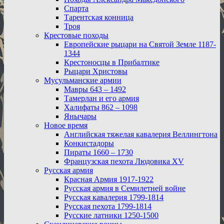
Спарта
Тарентская конница
Троя
Крестовые походы
Европейские рыцари на Святой Земле 1187-
1344
Крестоносцы в Прибалтике
Рыцари Христовы
Мусульманские армии
Мавры 643 – 1492
Тамерлан и его армия
Халифаты 862 – 1098
Янычары
Новое время
Английская тяжелая кавалерия Веллингтона
Конкистадоры
Пираты 1660 – 1730
Французская пехота Людовика XV
Русская армия
Красная Армия 1917-1922
Русская армия в Семилетней войне
Русская кавалерия 1799-1814
Русская пехота 1799-1814
Русские латники 1250-1500