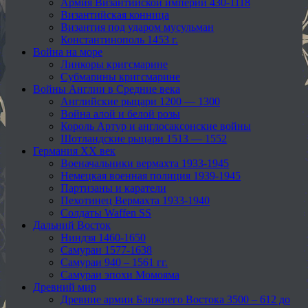
Армия Византийской империи 430-1118
Византийская конница
Византия под ударом мусульман
Константинополь 1453 г.
Война на море
Линкоры кригсмарине
Субмарины кригсмарине
Войны Англии в Средние века
Английские рыцари 1200 — 1300
Война алой и белой розы
Король Артур и англосаксонские войны
Шотландские рыцари 1513 — 1552
Германия XX век
Военачальники вермахта 1933-1945
Немецкая военная полиция 1939-1945
Партизаны и каратели
Пехотинец Вермахта 1933-1940
Солдаты Waffen SS
Дальний Восток
Ниндзя 1460-1650
Самураи 1577-1638
Самураи 940 – 1561 гг.
Самураи эпохи Момояма
Древний мир
Древние армии Ближнего Востока 3500 – 612 до