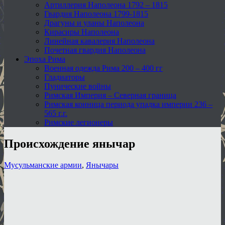
Артиллерия Наполеона 1792 – 1815
Гвардия Наполеона 1799-1815
Драгуны и уланы Наполеона
Кирасиры Наполеона
Линейная кавалерия Наполеона
Почетная гвардия Наполеона
Эпоха Рима
Военная одежда Рима 200 – 400 гг
Гладиаторы
Пунические войны
Римская Империя – Северная граница
Римская конница периода упадка империи 236 –
565 г.г.
Римские легионеры
Происхождение янычар
Мусульманские армии
,
Янычары