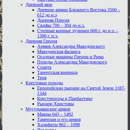
Древний мир
Древние армии Ближнего Востока 3500 –
612 до н.э
Древняя Персия
Скифы 700 – 304 до н.э.
Степные конные лучники 600 г. до н.э. –
1300 г. н.э.
Древняя Греция
Армия Александра Македонского
Македонская фаланга
Осадные машины Греции и Рима
Походы Александра Македонского
Спарта
Тарентская конница
Троя
Крестовые походы
Европейские рыцари на Святой Земле 1187-
1344
Крестоносцы в Прибалтике
Рыцари Христовы
Мусульманские армии
Мавры 643 – 1492
Тамерлан и его армия
Халифаты 862 – 1098
Янычары