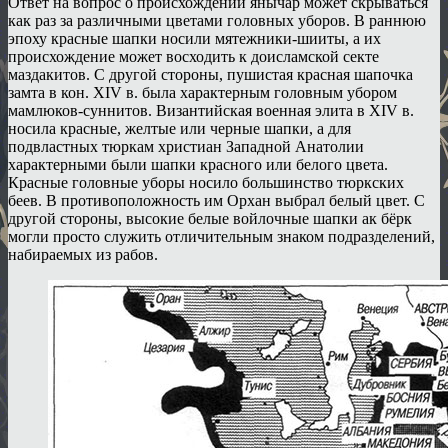
Ответ на вопрос о происхождении янычар может скрываться
как раз за различными цветами головных уборов. В раннюю
эпоху красные шапки носили мятежники-шииты, а их
происхождение может восходить к доисламской секте
маздакитов. С другой стороны, пушистая красная шапочка
замта в кон. XIV в. была характерным головным убором
мамлюков-суннитов. Византийская военная элита в XIV в.
носила красные, желтые или черные шапки, а для
подвластных тюркам христиан Западной Анатолии
характерными были шапки красного или белого цвета.
Красные головные уборы носило большинство тюркских
беев. В противоположность им Орхан выбрал белый цвет. С
другой стороны, высокие белые войлочные шапки ак бёрк
могли просто служить отличительным знаком подразделений,
набираемых из рабов.