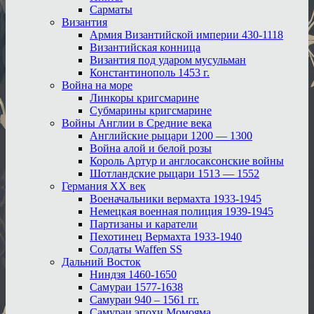
Сарматы
Византия
Армия Византийской империи 430-1118
Византийская конница
Византия под ударом мусульман
Константинополь 1453 г.
Война на море
Линкоры кригсмарине
Субмарины кригсмарине
Войны Англии в Средние века
Английские рыцари 1200 — 1300
Война алой и белой розы
Король Артур и англосаксонские войны
Шотландские рыцари 1513 — 1552
Германия XX век
Военачальники вермахта 1933-1945
Немецкая военная полиция 1939-1945
Партизаны и каратели
Пехотинец Вермахта 1933-1940
Солдаты Waffen SS
Дальний Восток
Ниндзя 1460-1650
Самураи 1577-1638
Самураи 940 – 1561 гг.
Самураи эпохи Момояма