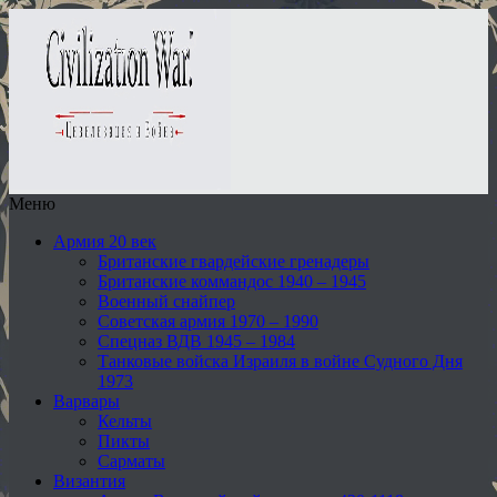
Меню
Армия 20 век
Британские гвардейские гренадеры
Британские коммандос 1940 – 1945
Военный снайпер
Советская армия 1970 – 1990
Спецназ ВДВ 1945 – 1984
Танковые войска Израиля в войне Судного Дня
1973
Варвары
Кельты
Пикты
Сарматы
Византия