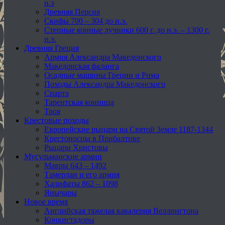
н.э
Древняя Персия
Скифы 700 – 304 до н.э.
Степные конные лучники 600 г. до н.э. – 1300 г.
н.э.
Древняя Греция
Армия Александра Македонского
Македонская фаланга
Осадные машины Греции и Рима
Походы Александра Македонского
Спарта
Тарентская конница
Троя
Крестовые походы
Европейские рыцари на Святой Земле 1187-1344
Крестоносцы в Прибалтике
Рыцари Христовы
Мусульманские армии
Мавры 643 – 1492
Тамерлан и его армия
Халифаты 862 – 1098
Янычары
Новое время
Английская тяжелая кавалерия Веллингтона
Конкистадоры