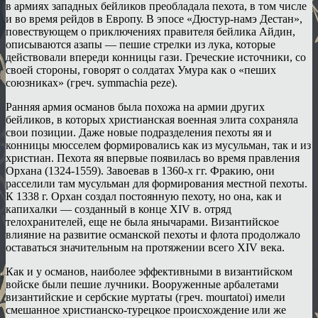
в армиях западных бейликов преобладала пехота, в том числе
и во время рейдов в Европу. В эпосе «Дюстур-намэ Дестан»,
повествующем о приключениях правителя бейлика Айдин,
описываются азапы — пешие стрелки из лука, которые
действовали впереди конницы гази. Греческие источники, со
своей стороны, говорят о солдатах Умура как о «пеших
союзниках» (греч. symmachia peze).
Ранняя армия османов была похожа на армии других
бейликов, в которых христианская военная элита сохраняла
свои позиции. Даже новые подразделения пехоты яя и
конницы мюсселем формировались как из мусульман, так и из
христиан. Пехота яя впервые появилась во время правления
Орхана (1324-1559). Завоевав в 1360-х гг. Фракию, они
расселили там мусульман для формирования местной пехоты.
К 1338 г. Орхан создал постоянную пехоту, но она, как и
капихалки — созданный в конце XIV в. отряд
телохранителей, еще не была янычарами. Византийское
влияние на развитие османской пехоты и флота продолжало
оставаться значительным на протяжении всего XIV века.
Как и у османов, наиболее эффективными в византийском
войске были пешие лучники. Вооруженные арбалетами
византийские и сербские муртаты (греч. mourtatoi) имели
смешанное христианско-турецкое происхождение или же