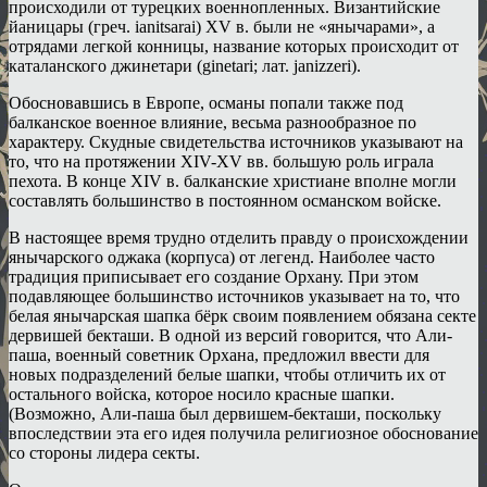
происходили от турецких военнопленных. Византийские
йаницары (греч. ianitsarai) XV в. были не «янычарами», а
отрядами легкой конницы, название которых происходит от
каталанского джинетари (ginetari; лат. janizzeri).
Обосновавшись в Европе, османы попали также под
балканское военное влияние, весьма разнообразное по
характеру. Скудные свидетельства источников указывают на
то, что на протяжении XIV-XV вв. большую роль играла
пехота. В конце XIV в. балканские христиане вполне могли
составлять большинство в постоянном османском войске.
В настоящее время трудно отделить правду о происхождении
янычарского оджака (корпуса) от легенд. Наиболее часто
традиция приписывает его создание Орхану. При этом
подавляющее большинство источников указывает на то, что
белая янычарская шапка бёрк своим появлением обязана секте
дервишей бекташи. В одной из версий говорится, что Али-
паша, военный советник Орхана, предложил ввести для
новых подразделений белые шапки, чтобы отличить их от
остального войска, которое носило красные шапки.
(Возможно, Али-паша был дервишем-бекташи, поскольку
впоследствии эта его идея получила религиозное обоснование
со стороны лидера секты.