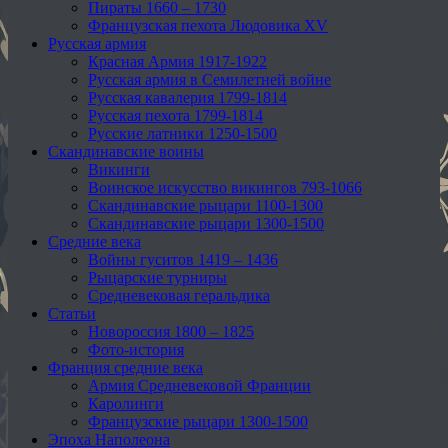
Пираты 1660 – 1730
Французская пехота Людовика XV
Русская армия
Красная Армия 1917-1922
Русская армия в Семилетней войне
Русская кавалерия 1799-1814
Русская пехота 1799-1814
Русские латники 1250-1500
Скандинавские воины
Викинги
Воинское искусство викингов 793-1066
Скандинавские рыцари 1100-1300
Скандинавские рыцари 1300-1500
Средние века
Войны гуситов 1419 – 1436
Рыцарские турниры
Средневековая геральдика
Статьи
Новороссия 1800 – 1825
Фото-история
Франция средние века
Армия Средневековой Франции
Каролинги
Французские рыцари 1300-1500
Эпоха Наполеона