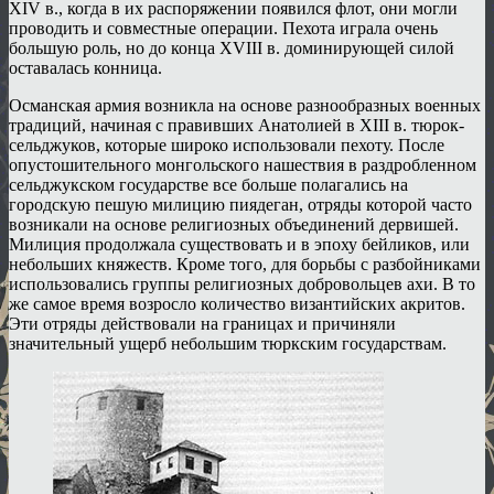
XIV в., когда в их распоряжении появился флот, они могли
проводить и совместные операции. Пехота играла очень
большую роль, но до конца XVIII в. доминирующей силой
оставалась конница.
Османская армия возникла на основе разнообразных военных
традиций, начиная с правивших Анатолией в XIII в. тюрок-
сельджуков, которые широко использовали пехоту. После
опустошительного монгольского нашествия в раздробленном
сельджукском государстве все больше полагались на
городскую пешую милицию пиядеган, отряды которой часто
возникали на основе религиозных объединений дервишей.
Милиция продолжала существовать и в эпоху бейликов, или
небольших княжеств. Кроме того, для борьбы с разбойниками
использовались группы религиозных добровольцев ахи. В то
же самое время возросло количество византийских акритов.
Эти отряды действовали на границах и причиняли
значительный ущерб небольшим тюркским государствам.