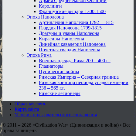
Армия Средневековой Франции
Каролинги
Французские рыцари 1300-1500
Эпоха Наполеона
Артиллерия Наполеона 1792 – 1815
Гвардия Наполеона 1799-1815
Драгуны и уланы Наполеона
Кирасиры Наполеона
Линейная кавалерия Наполеона
Почетная гвардия Наполеона
Эпоха Рима
Военная одежда Рима 200 – 400 гг
Гладиаторы
Пунические войны
Римская Империя – Северная граница
Римская конница периода упадка империи
236 – 565 г.г.
Римские легионеры
Обратная связь
Карта сайта
Условия пользовательского соглашения
© 2011 – 2026
«Civilization War» (Цивилизация и война) • Все
права защищены