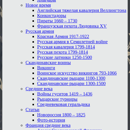
Новое время
Английская тяжелая кавалерия Веллингтона
Конкистадоры
Пираты 1660 – 1730
Французская пехота Людовика XV
Русская армия
Красная Армия 1917-1922
Русская армия в Семилетней войне
Русская кавалерия 1799-1814
Русская пехота 1799-1814
Русские латники 1250-1500
Скандинавские воины
Викинги
Воинское искусство викингов 793-1066
Скандинавские рыцари 1100-1300
Скандинавские рыцари 1300-1500
Средние века
Войны гуситов 1419 – 1436
Рыцарские турниры
Средневековая геральдика
Статьи
Новороссия 1800 – 1825
Фото-история
Франция средние века