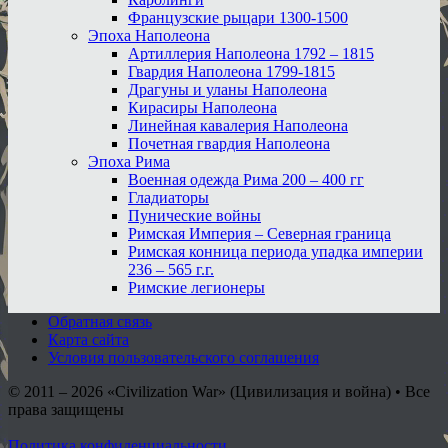
Французские рыцари 1300-1500
Эпоха Наполеона
Артиллерия Наполеона 1792 – 1815
Гвардия Наполеона 1799-1815
Драгуны и уланы Наполеона
Кирасиры Наполеона
Линейная кавалерия Наполеона
Почетная гвардия Наполеона
Эпоха Рима
Военная одежда Рима 200 – 400 гг
Гладиаторы
Пунические войны
Римская Империя – Северная граница
Римская конница периода упадка империи
236 – 565 г.г.
Римские легионеры
Обратная связь
Карта сайта
Условия пользовательского соглашения
© 2011 – 2026
«Civilization War» (Цивилизация и война) • Все
права защищены
Политика конфиденциальности