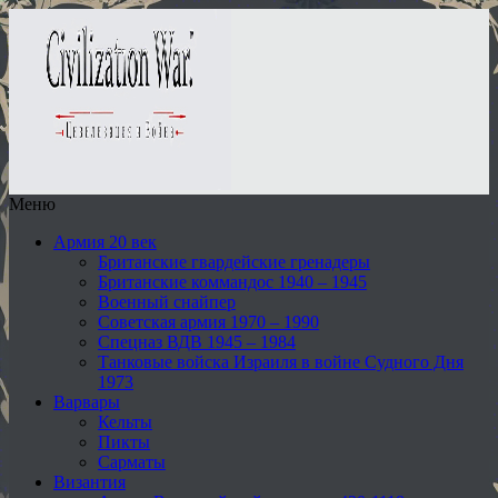
Меню
Армия 20 век
Британские гвардейские гренадеры
Британские коммандос 1940 – 1945
Военный снайпер
Советская армия 1970 – 1990
Спецназ ВДВ 1945 – 1984
Танковые войска Израиля в войне Судного Дня
1973
Варвары
Кельты
Пикты
Сарматы
Византия