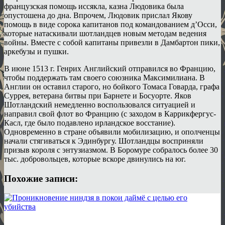
французская помощь иссякла, казна Людовика была
опустошена до дна. Впрочем, Людовик прислал Якову
помощь в виде сорока капитанов под командованием д’Осси,
которые натаскивали шотландцев новым методам ведения
войны. Вместе с собой капитаны привезли в Дамбартон пики,
аркебузы и пушки.
В июне 1513 г. Генрих Английский отправился во Францию,
чтобы поддержать там своего союзника Максимилиана. В
Англии он оставил старого, но бойкого Томаса Говарда, графа
Суррея, ветерана битвы при Барнете и Босуорте. Яков
Шотландский немедленно воспользовался ситуацией и
направил свой флот во Францию (с заходом в Каррикфергус-
Касл, где было подавлено ирландское восстание).
Одновременно в стране объявили мобилизацию, и ополченцы
начали стягиваться к Эдинбургу. Шотландцы восприняли
призыв короля с энтузиазмом. В Боромуре собралось более 30
тыс. добровольцев, которые вскоре двинулись на юг.
Похожие записи: