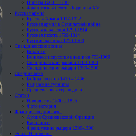
Пираты 1660 – 1730
Французская пехота Людовика XV
Русская армия
Красная Армия 1917-1922
Русская армия в Семилетней войне
Русская кавалерия 1799-1814
Русская пехота 1799-1814
Русские латники 1250-1500
Скандинавские воины
Викинги
Воинское искусство викингов 793-1066
Скандинавские рыцари 1100-1300
Скандинавские рыцари 1300-1500
Средние века
Войны гуситов 1419 – 1436
Рыцарские турниры
Средневековая геральдика
Статьи
Новороссия 1800 – 1825
Фото-история
Франция средние века
Армия Средневековой Франции
Каролинги
Французские рыцари 1300-1500
Эпоха Наполеона