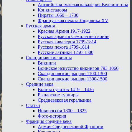
Английская тяжелая кавалерия Веллингтона
Конкистадоры
Пираты 1660 – 1730
Французская пехота Людовика XV
Русская армия
Красная Армия 1917-1922
Русская армия в Семилетней войне
Русская кавалерия 1799-1814
Русская пехота 1799-1814
Русские латники 1250-1500
Скандинавские воины
Викинги
Воинское искусство викингов 793-1066
Скандинавские рыцари 1100-1300
Скандинавские рыцари 1300-1500
Средние века
Войны гуситов 1419 – 1436
Рыцарские турниры
Средневековая геральдика
Статьи
Новороссия 1800 – 1825
Фото-история
Франция средние века
Армия Средневековой Франции
Каролинги