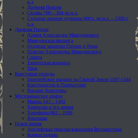
н.э
Древняя Персия
Скифы 700 – 304 до н.э.
Степные конные лучники 600 г. до н.э. – 1300 г.
н.э.
Древняя Греция
Армия Александра Македонского
Македонская фаланга
Осадные машины Греции и Рима
Походы Александра Македонского
Спарта
Тарентская конница
Троя
Крестовые походы
Европейские рыцари на Святой Земле 1187-1344
Крестоносцы в Прибалтике
Рыцари Христовы
Мусульманские армии
Мавры 643 – 1492
Тамерлан и его армия
Халифаты 862 – 1098
Янычары
Новое время
Английская тяжелая кавалерия Веллингтона
Конкистадоры