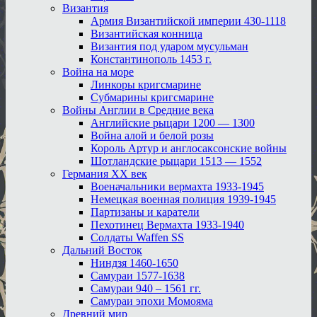
Византия
Армия Византийской империи 430-1118
Византийская конница
Византия под ударом мусульман
Константинополь 1453 г.
Война на море
Линкоры кригсмарине
Субмарины кригсмарине
Войны Англии в Средние века
Английские рыцари 1200 — 1300
Война алой и белой розы
Король Артур и англосаксонские войны
Шотландские рыцари 1513 — 1552
Германия XX век
Военачальники вермахта 1933-1945
Немецкая военная полиция 1939-1945
Партизаны и каратели
Пехотинец Вермахта 1933-1940
Солдаты Waffen SS
Дальний Восток
Ниндзя 1460-1650
Самураи 1577-1638
Самураи 940 – 1561 гг.
Самураи эпохи Момояма
Древний мир