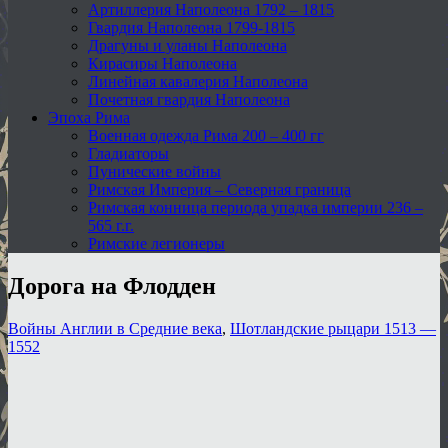
Артиллерия Наполеона 1792 – 1815
Гвардия Наполеона 1799-1815
Драгуны и уланы Наполеона
Кирасиры Наполеона
Линейная кавалерия Наполеона
Почетная гвардия Наполеона
Эпоха Рима
Военная одежда Рима 200 – 400 гг
Гладиаторы
Пунические войны
Римская Империя – Северная граница
Римская конница периода упадка империи 236 –
565 г.г.
Римские легионеры
Дорога на Флодден
Войны Англии в Средние века
,
Шотландские рыцари 1513 —
1552