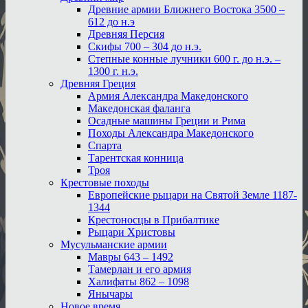
Древние армии Ближнего Востока 3500 –
612 до н.э
Древняя Персия
Скифы 700 – 304 до н.э.
Степные конные лучники 600 г. до н.э. –
1300 г. н.э.
Древняя Греция
Армия Александра Македонского
Македонская фаланга
Осадные машины Греции и Рима
Походы Александра Македонского
Спарта
Тарентская конница
Троя
Крестовые походы
Европейские рыцари на Святой Земле 1187-
1344
Крестоносцы в Прибалтике
Рыцари Христовы
Мусульманские армии
Мавры 643 – 1492
Тамерлан и его армия
Халифаты 862 – 1098
Янычары
Новое время