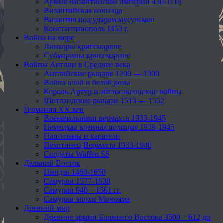
Армия Византийской империи 430-1118
Византийская конница
Византия под ударом мусульман
Константинополь 1453 г.
Война на море
Линкоры кригсмарине
Субмарины кригсмарине
Войны Англии в Средние века
Английские рыцари 1200 — 1300
Война алой и белой розы
Король Артур и англосаксонские войны
Шотландские рыцари 1513 — 1552
Германия XX век
Военачальники вермахта 1933-1945
Немецкая военная полиция 1939-1945
Партизаны и каратели
Пехотинец Вермахта 1933-1940
Солдаты Waffen SS
Дальний Восток
Ниндзя 1460-1650
Самураи 1577-1638
Самураи 940 – 1561 гг.
Самураи эпохи Момояма
Древний мир
Древние армии Ближнего Востока 3500 – 612 до