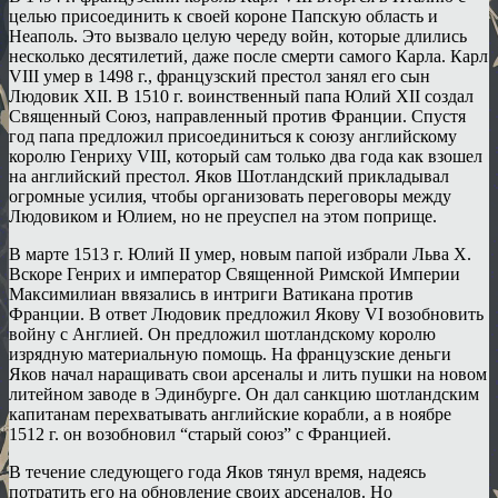
целью присоединить к своей короне Папскую область и
Неаполь. Это вызвало целую череду войн, которые длились
несколько десятилетий, даже после смерти самого Карла. Карл
VIII умер в 1498 г., французский престол занял его сын
Людовик XII. В 1510 г. воинственный папа Юлий XII создал
Священный Союз, направленный против Франции. Спустя
год папа предложил присоединиться к союзу английскому
королю Генриху VIII, который сам только два года как взошел
на английский престол. Яков Шотландский прикладывал
огромные усилия, чтобы организовать переговоры между
Людовиком и Юлием, но не преуспел на этом поприще.
В марте 1513 г. Юлий II умер, новым папой избрали Льва X.
Вскоре Генрих и император Священной Римской Империи
Максимилиан ввязались в интриги Ватикана против
Франции. В ответ Людовик предложил Якову VI возобновить
войну с Англией. Он предложил шотландскому королю
изрядную материальную помощь. На французские деньги
Яков начал наращивать свои арсеналы и лить пушки на новом
литейном заводе в Эдинбурге. Он дал санкцию шотландским
капитанам перехватывать английские корабли, а в ноябре
1512 г. он возобновил “старый союз” с Францией.
В течение следующего года Яков тянул время, надеясь
потратить его на обновление своих арсеналов. Но