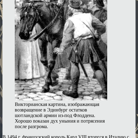
Викторианская картина, изображающая
возвращение в Эдинбург остатков
шотландской армии из-под Флоддена.
Хорошо nоказан дух уныния и потрясения
после разгрома.
В 1494 г. французский король Карл VIII вторгся в Италию с