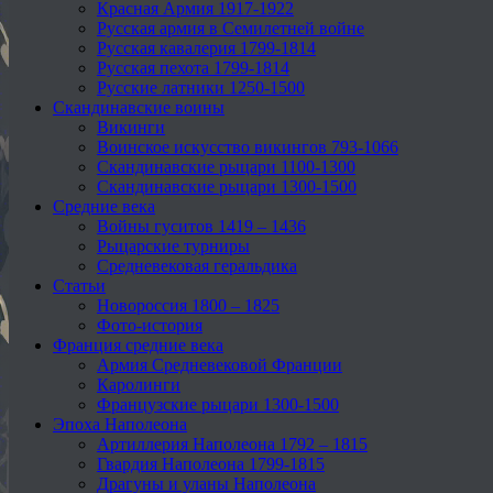
Красная Армия 1917-1922
Русская армия в Семилетней войне
Русская кавалерия 1799-1814
Русская пехота 1799-1814
Русские латники 1250-1500
Скандинавские воины
Викинги
Воинское искусство викингов 793-1066
Скандинавские рыцари 1100-1300
Скандинавские рыцари 1300-1500
Средние века
Войны гуситов 1419 – 1436
Рыцарские турниры
Средневековая геральдика
Статьи
Новороссия 1800 – 1825
Фото-история
Франция средние века
Армия Средневековой Франции
Каролинги
Французские рыцари 1300-1500
Эпоха Наполеона
Артиллерия Наполеона 1792 – 1815
Гвардия Наполеона 1799-1815
Драгуны и уланы Наполеона