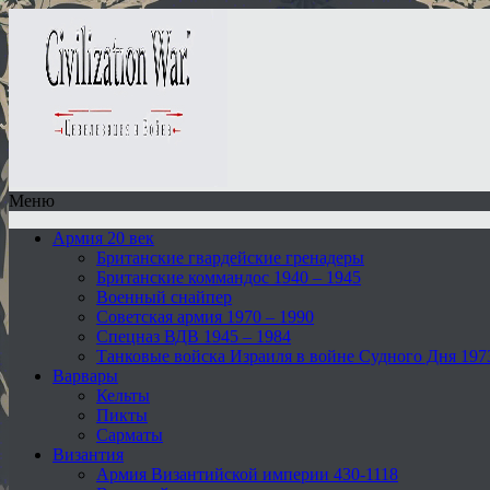
Меню
Армия 20 век
Британские гвардейские гренадеры
Британские коммандос 1940 – 1945
Военный снайпер
Советская армия 1970 – 1990
Спецназ ВДВ 1945 – 1984
Танковые войска Израиля в войне Судного Дня 197
Варвары
Кельты
Пикты
Сарматы
Византия
Армия Византийской империи 430-1118