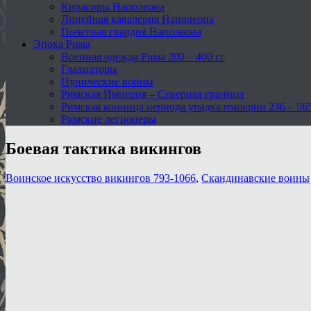
Кирасиры Наполеона
Линейная кавалерия Наполеона
Почетная гвардия Наполеона
Эпоха Рима
Военная одежда Рима 200 – 400 гг
Гладиаторы
Пунические войны
Римская Империя – Северная граница
Римская конница периода упадка империи 236 – 565 
Римские легионеры
Боевая тактика викингов
Воинское искусство викингов 793-1066
,
Скандинавские воины