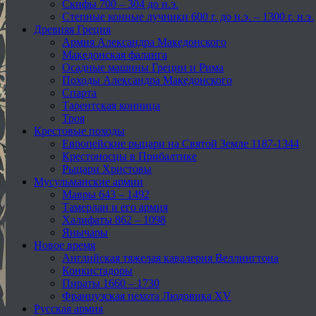
Скифы 700 – 304 до н.э.
Степные конные лучники 600 г. до н.э. – 1300 г. н.э.
Древняя Греция
Армия Александра Македонского
Македонская фаланга
Осадные машины Греции и Рима
Походы Александра Македонского
Спарта
Тарентская конница
Троя
Крестовые походы
Европейские рыцари на Святой Земле 1187-1344
Крестоносцы в Прибалтике
Рыцари Христовы
Мусульманские армии
Мавры 643 – 1492
Тамерлан и его армия
Халифаты 862 – 1098
Янычары
Новое время
Английская тяжелая кавалерия Веллингтона
Конкистадоры
Пираты 1660 – 1730
Французская пехота Людовика XV
Русская армия