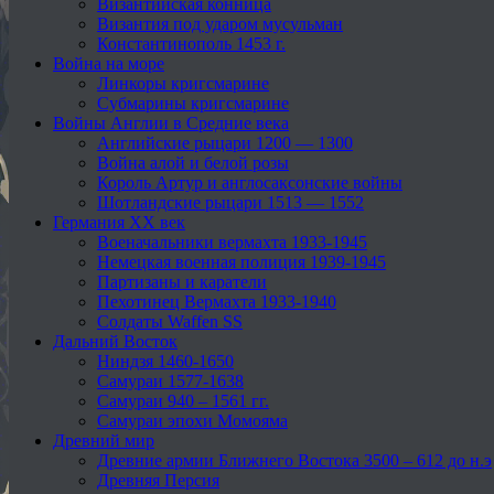
Византийская конница
Византия под ударом мусульман
Константинополь 1453 г.
Война на море
Линкоры кригсмарине
Субмарины кригсмарине
Войны Англии в Средние века
Английские рыцари 1200 — 1300
Война алой и белой розы
Король Артур и англосаксонские войны
Шотландские рыцари 1513 — 1552
Германия XX век
Военачальники вермахта 1933-1945
Немецкая военная полиция 1939-1945
Партизаны и каратели
Пехотинец Вермахта 1933-1940
Солдаты Waffen SS
Дальний Восток
Ниндзя 1460-1650
Самураи 1577-1638
Самураи 940 – 1561 гг.
Самураи эпохи Момояма
Древний мир
Древние армии Ближнего Востока 3500 – 612 до н.э
Древняя Персия