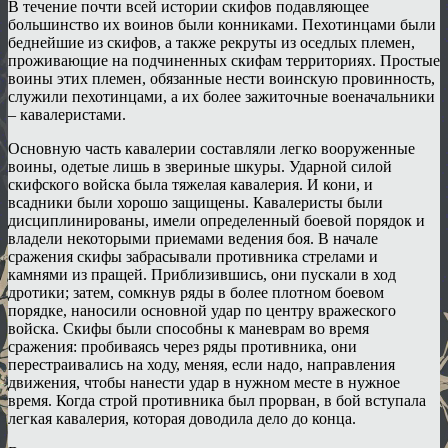
В течение почти всей истории скифов подавляющее
большинство их воинов были конниками. Пехотинцами были
беднейшие из скифов, а также рекруты из оседлых племен,
проживающие на подчиненных скифам территориях. Простые
воины этих племен, обязанные нести воинскую провинность,
служили пехотинцами, а их более зажиточные военачальники
– кавалеристами.
Основную часть кавалерии составляли легко вооруженные
воины, одетые лишь в звериные шкуры. Ударной силой
скифского войска была тяжелая кавалерия. И кони, и
всадники были хорошо защищены. Кавалеристы были
дисциплинированы, имели определенный боевой порядок и
владели некоторыми приемами ведения боя. В начале
сражения скифы забрасывали противника стрелами и
камнями из пращей. Приблизившись, они пускали в ход
дротики; затем, сомкнув ряды в более плотном боевом
порядке, наносили основной удар по центру вражеского
войска. Скифы были способны к маневрам во время
сражения: пробиваясь через ряды противника, они
перестраивались на ходу, меняя, если надо, направления
движения, чтобы нанести удар в нужном месте в нужное
время. Когда строй противника был прорван, в бой вступала
легкая кавалерия, которая доводила дело до конца.