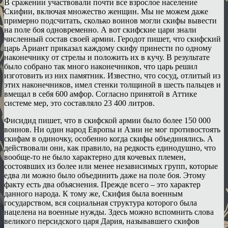
В сражении участвовали почти все взрослое население
Скифии, включая множество женщин. Мы не можем даже
примерно подсчитать, сколько воинов могли скифы вывести
на поле боя одновременно. А вот скифские цари знали
численный состав своей армии. Геродот пишет, что скифский
царь Ариант приказал каждому скифу принести по одному
наконечнику от стрелы и положить их в кучу. В результате
было собрано так много наконечников, что царь решил
изготовить из них памятник. Известно, что сосуд, отлитый из
этих наконечников, имел стенки толщиной в шесть пальцев и
вмещал в себя 600 амфор. Согласно принятой в Аттике
системе мер, это составляло 23 400 литров.
Фисидид пишет, что в скифской армии было более 150 000
воинов. Ни один народ Европы и Азии не мог противостоять
скифам в одиночку, особенно когда скифы объединялись. А
действовали они, как правило, на редкость единодушно, что
вообще-то не было характерно для кочевых племен,
состоявших из более или менее независимых групп, которые
едва ли можно было объединить даже на поле боя. Этому
факту есть два объяснения. Прежде всего – это характер
данного народа. К тому же, Скифия была военным
государством, вся социальная структура которого была
нацелена на военные нужды. Здесь можно вспомнить слова
великого персидского царя Дария, называвшего скифов