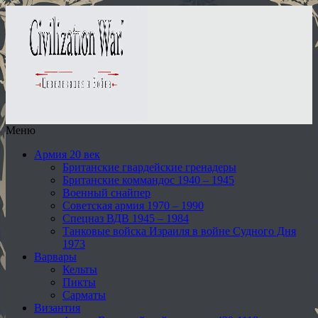
Меню
Армия 20 век
Британские гвардейские гренадеры
Британские коммандос 1940 – 1945
Военный снайпер
Советская армия 1970 – 1990
Спецназ ВДВ 1945 – 1984
Танковые войска Израиля в войне Судного Дня
1973
Варвары
Кельты
Пикты
Сарматы
Византия