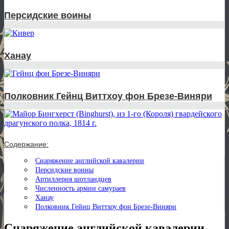
Персидские воины
Ханау
Полковник Гейнц Виттхоу фон Брезе-Виняри
Содержание:
Снаряжение английской кавалерии
Персидские воины
Артиллерия шотландцев
Численность армии самураев
Ханау
Полковник Гейнц Виттхоу фон Брезе-Виняри
Снаряжение английской кавалерии