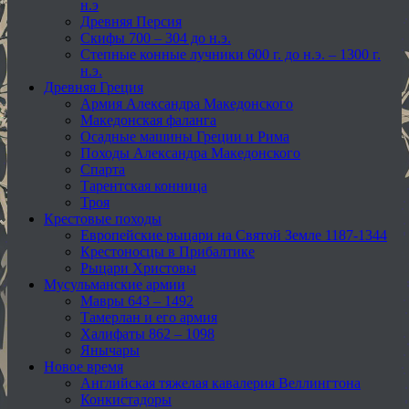
н.э
Древняя Персия
Скифы 700 – 304 до н.э.
Степные конные лучники 600 г. до н.э. – 1300 г.
н.э.
Древняя Греция
Армия Александра Македонского
Македонская фаланга
Осадные машины Греции и Рима
Походы Александра Македонского
Спарта
Тарентская конница
Троя
Крестовые походы
Европейские рыцари на Святой Земле 1187-1344
Крестоносцы в Прибалтике
Рыцари Христовы
Мусульманские армии
Мавры 643 – 1492
Тамерлан и его армия
Халифаты 862 – 1098
Янычары
Новое время
Английская тяжелая кавалерия Веллингтона
Конкистадоры