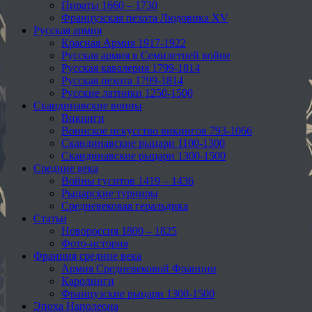
Пираты 1660 – 1730
Французская пехота Людовика XV
Русская армия
Красная Армия 1917-1922
Русская армия в Семилетней войне
Русская кавалерия 1799-1814
Русская пехота 1799-1814
Русские латники 1250-1500
Скандинавские воины
Викинги
Воинское искусство викингов 793-1066
Скандинавские рыцари 1100-1300
Скандинавские рыцари 1300-1500
Средние века
Войны гуситов 1419 – 1436
Рыцарские турниры
Средневековая геральдика
Статьи
Новороссия 1800 – 1825
Фото-история
Франция средние века
Армия Средневековой Франции
Каролинги
Французские рыцари 1300-1500
Эпоха Наполеона