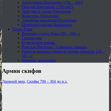
Артиллерия Наполеона 1792 – 1815
Гвардия Наполеона 1799-1815
Драгуны и уланы Наполеона
Кирасиры Наполеона
Линейная кавалерия Наполеона
Почетная гвардия Наполеона
Эпоха Рима
Военная одежда Рима 200 – 400 гг
Гладиаторы
Пунические войны
Римская Империя – Северная граница
Римская конница периода упадка империи 236 –
565 г.г.
Римские легионеры
Армия скифов
Древний мир
,
Скифы 700 – 304 до н.э.