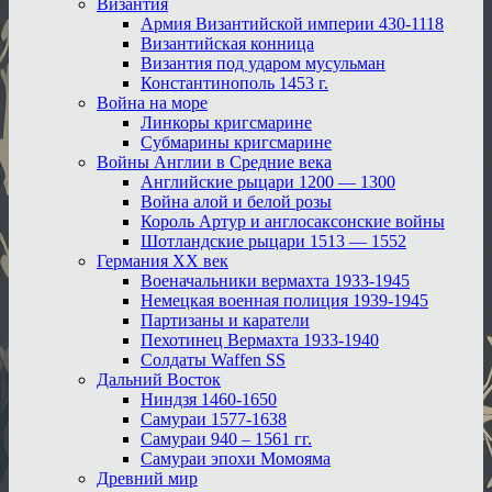
Византия
Армия Византийской империи 430-1118
Византийская конница
Византия под ударом мусульман
Константинополь 1453 г.
Война на море
Линкоры кригсмарине
Субмарины кригсмарине
Войны Англии в Средние века
Английские рыцари 1200 — 1300
Война алой и белой розы
Король Артур и англосаксонские войны
Шотландские рыцари 1513 — 1552
Германия XX век
Военачальники вермахта 1933-1945
Немецкая военная полиция 1939-1945
Партизаны и каратели
Пехотинец Вермахта 1933-1940
Солдаты Waffen SS
Дальний Восток
Ниндзя 1460-1650
Самураи 1577-1638
Самураи 940 – 1561 гг.
Самураи эпохи Момояма
Древний мир