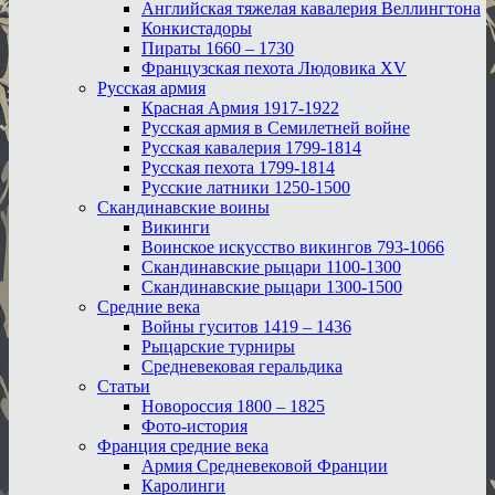
Английская тяжелая кавалерия Веллингтона
Конкистадоры
Пираты 1660 – 1730
Французская пехота Людовика XV
Русская армия
Красная Армия 1917-1922
Русская армия в Семилетней войне
Русская кавалерия 1799-1814
Русская пехота 1799-1814
Русские латники 1250-1500
Скандинавские воины
Викинги
Воинское искусство викингов 793-1066
Скандинавские рыцари 1100-1300
Скандинавские рыцари 1300-1500
Средние века
Войны гуситов 1419 – 1436
Рыцарские турниры
Средневековая геральдика
Статьи
Новороссия 1800 – 1825
Фото-история
Франция средние века
Армия Средневековой Франции
Каролинги