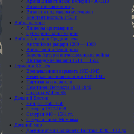
Армия Византийской империи 430-1118
Византийская конница
Византия под ударом мусульман
Константинополь 1453 г.
Война на море
Линкоры кригсмарине
Субмарины кригсмарине
Войны Англии в Средние века
Английские рыцари 1200 — 1300
Война алой и белой розы
Король Артур и англосаксонские войны
Шотландские рыцари 1513 — 1552
Германия XX век
Военачальники вермахта 1933-1945
Немецкая военная полиция 1939-1945
Партизаны и каратели
Пехотинец Вермахта 1933-1940
Солдаты Waffen SS
Дальний Восток
Ниндзя 1460-1650
Самураи 1577-1638
Самураи 940 – 1561 гг.
Самураи эпохи Момояма
Древний мир
Древние армии Ближнего Востока 3500 – 612 до