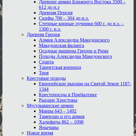
Древние армии Ближнего Востока 3500 –
612 до н.э
Древняя Персия
Скифы 700 – 304 до н.э.
Степные конные лучники 600 г. до н.э. –
1300 г. н.э.
Древняя Греция
Армия Александра Македонского
Македонская фаланга
Осадные машины Греции и Рима
Походы Александра Македонского
Спарта
Тарентская конница
Троя
Крестовые походы
Европейские рыцари на Святой Земле 1187-
1344
Крестоносцы в Прибалтике
Рыцари Христовы
Мусульманские армии
Мавры 643 – 1492
Тамерлан и его армия
Халифаты 862 – 1098
Янычары
Новое время