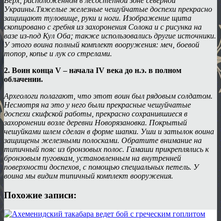
Верх, расположенном в лесостепной зоне северной
Украины.Тяжелые железные чешуйчатые доспехи прекрасно
защищают туловище, руки и ноги. Изображение щита
скопировано с гребня из захоронения Солока и с рисунка на
вазе из-под Кул Оба; также использовались другие источники.
У этого воина полный комплект вооружения: меч, боевой
топор, копье и лук со стрелами.
2. Воин конца V – начала IV века до н.э. в полном
облачении.
Археологи полагают, что этот воин был рядовым солдатом.
Несмотря на это у него были прекрасные чешуйчатые
доспехи скифской работы, прекрасно сохранившиеся в
захоронении возле деревни Новорязановка. Покрытый
чешуйками шлем сделан в форме шапки. Уши и затылок воина
защищены железными полосками. Обратите внимание на
типичный пояс из бронзовых полос. Гамаши прикреплялись к
бронзовым пуговкам, установленным на внутренней
поверхности доспехов, с помощью специальных петель. У
воина мы видим типичный комплект вооружения.
Похожие записи: