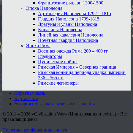
Французские рыцари 1300-1500
Эпоха Наполеона
Артиллерия Наполеона 1792 – 1815
Гвардия Наполеона 1799-1815
Драгуны и уланы Наполеона
Кирасиры Наполеона
Линейная кавалерия Наполеона
Почетная гвардия Наполеона
Эпоха Рима
Военная одежда Рима 200 – 400 гг
Гладиаторы
Пунические войны
Римская Империя – Северная граница
Римская конница периода упадка империи
236 – 565 г.г.
Римские легионеры
Обратная связь
Карта сайта
Условия пользовательского соглашения
© 2011 – 2026
«Civilization War» (Цивилизация и война) • Все
права защищены
Политика конфиденциальности