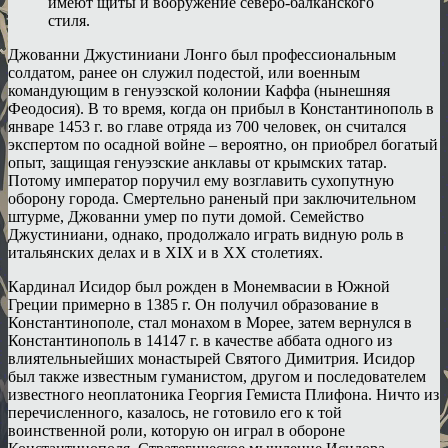
имеют щиты и вооружение северо-балканского
стиля.
Джованни Джустиниани Лонго был профессиональным
солдатом, ранее он служил подестой, или военным
командующим в генуэзской колонии Каффа (нынешняя
Феодосия). В то время, когда он прибыл в Константинополь в
январе 1453 г. во главе отряда из 700 человек, он считался
экспертом по осадной войне – вероятно, он приобрел богатый
опыт, защищая генуэзские анклавы от крымских татар.
Потому император поручил ему возглавить сухопутную
оборону города. Смертельно раненый при заключительном
штурме, Джованни умер по пути домой. Семейство
Джустиниани, однако, продолжало играть видную роль в
итальянских делах и в XIX и в XX столетиях.
Кардинал Исидор был рожден в Монемвасии в Южной
Греции примерно в 1385 г. Он получил образование в
Константинополе, стал монахом в Морее, затем вернулся в
Константинополь в 14147 г. в качестве аббата одного из
влиятельныейших монастырей Святого Димитрия. Исидор
был также известным гуманистом, другом и последователем
известного неоплатоника Георгия Гемиста Плифона. Ничто из
перечисленного, казалось, не готовило его к той
воинственной роли, которую он играл в обороне