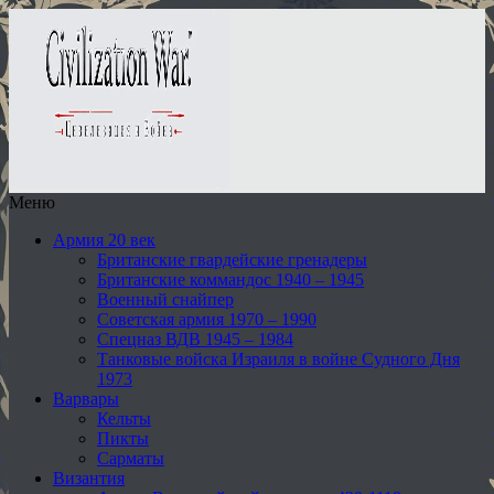
Меню
Армия 20 век
Британские гвардейские гренадеры
Британские коммандос 1940 – 1945
Военный снайпер
Советская армия 1970 – 1990
Спецназ ВДВ 1945 – 1984
Танковые войска Израиля в войне Судного Дня
1973
Варвары
Кельты
Пикты
Сарматы
Византия