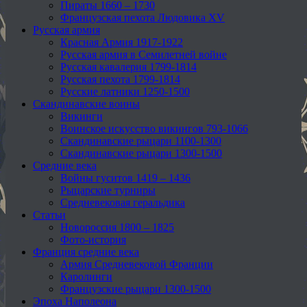
Пираты 1660 – 1730
Французская пехота Людовика XV
Русская армия
Красная Армия 1917-1922
Русская армия в Семилетней войне
Русская кавалерия 1799-1814
Русская пехота 1799-1814
Русские латники 1250-1500
Скандинавские воины
Викинги
Воинское искусство викингов 793-1066
Скандинавские рыцари 1100-1300
Скандинавские рыцари 1300-1500
Средние века
Войны гуситов 1419 – 1436
Рыцарские турниры
Средневековая геральдика
Статьи
Новороссия 1800 – 1825
Фото-история
Франция средние века
Армия Средневековой Франции
Каролинги
Французские рыцари 1300-1500
Эпоха Наполеона