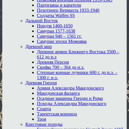
Партизаны и каратели
Пехотинец Вермахта 1933-1940
Солдаты Waffen SS
Дальний Восток
Ниндзя 1460-1650
Самураи 1577-1638
Самураи 940 – 1561 гг.
Самураи эпохи Момояма
Древний мир
Древние армии Ближнего Востока 3500 –
612 до н.э
Древняя Персия
Скифы 700 – 304 до н.э.
Степные конные лучники 600 г. до н.э. –
1300 г. н.э.
Древняя Греция
Армия Александра Македонского
Македонская фаланга
Осадные машины Греции и Рима
Походы Александра Македонского
Спарта
Тарентская конница
Троя
Крестовые походы