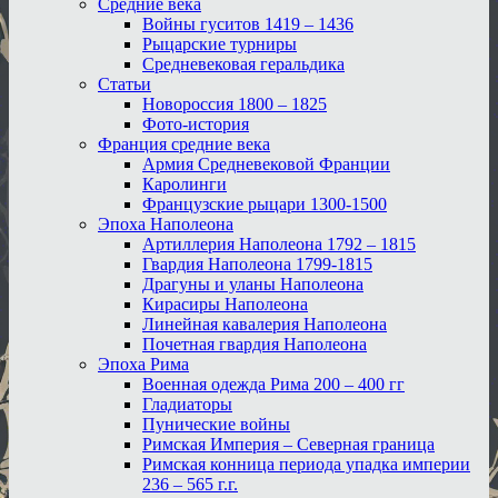
Средние века
Войны гуситов 1419 – 1436
Рыцарские турниры
Средневековая геральдика
Статьи
Новороссия 1800 – 1825
Фото-история
Франция средние века
Армия Средневековой Франции
Каролинги
Французские рыцари 1300-1500
Эпоха Наполеона
Артиллерия Наполеона 1792 – 1815
Гвардия Наполеона 1799-1815
Драгуны и уланы Наполеона
Кирасиры Наполеона
Линейная кавалерия Наполеона
Почетная гвардия Наполеона
Эпоха Рима
Военная одежда Рима 200 – 400 гг
Гладиаторы
Пунические войны
Римская Империя – Северная граница
Римская конница периода упадка империи
236 – 565 г.г.