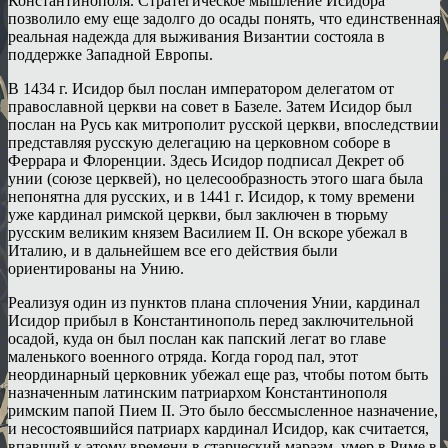
Константинополя. Стратегическое мышление Исидора
позволило ему еще задолго до осады понять, что единственная
реальная надежда для выживания Византии состояла в
поддержке Западной Европы.
В 1434 г. Исидор был послан императором делегатом от
православной церкви на совет в Базеле. Затем Исидор был
послан на Русь как митрополит русской церкви, впоследствии
представляя русскую делегацию на церковном соборе в
Феррара и Флоренции. Здесь Исидор подписал Декрет об
унии (союзе церквей), но целесообразность этого шага была
непонятна для русских, и в 1441 г. Исидор, к тому времени
уже кардинал римской церкви, был заключен в тюрьму
русским великим князем Василием II. Он вскоре убежал в
Италию, и в дальнейшем все его действия были
ориентированы на Унию.
Реализуя один из пунктов плана сплочения Унии, кардинал
Исидор прибыл в Константинополь перед заключительной
осадой, куда он был послан как папский легат во главе
маленького военного отряда. Когда город пал, этот
неординарный церковник убежал еще раз, чтобы потом быть
назначенным латинским патриархом Константинополя
римским папой Пием II. Это было бессмысленное назначение,
и несостоявшийся патриарх кардинал Исидор, как считается,
впавший к этому времени в старческий маразм, умер в Риме в