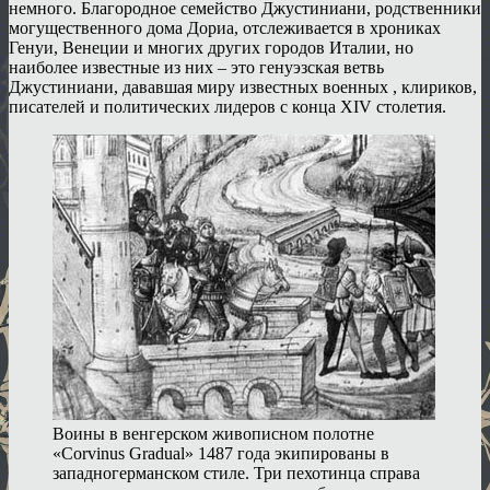
немного. Благородное семейство Джустиниани, родственники
могущественного дома Дориа, отслеживается в хрониках
Генуи, Венеции и многих других городов Италии, но
наиболее известные из них – это генуэзская ветвь
Джустиниани, дававшая миру известных военных , клириков,
писателей и политических лидеров с конца XIV столетия.
Воины в венгерском живописном полотне
«Corvinus Gradual» 1487 года экипированы в
западногерманском стиле. Три пехотинца справа