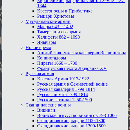
Европейские рыцари на Святой Земле 1187-
1344
Крестоносцы в Прибалтике
Рыцари Христовы
Мусульманские армии
Мавры 643 – 1492
Тамерлан и его армия
Халифаты 862 – 1098
Янычары
Новое время
Английская тяжелая кавалерия Веллингтона
Конкистадоры
Пираты 1660 – 1730
Французская пехота Людовика XV
Русская армия
Красная Армия 1917-1922
Русская армия в Семилетней войне
Русская кавалерия 1799-1814
Русская пехота 1799-1814
Русские латники 1250-1500
Скандинавские воины
Викинги
Воинское искусство викингов 793-1066
Скандинавские рыцари 1100-1300
Скандинавские рыцари 1300-1500