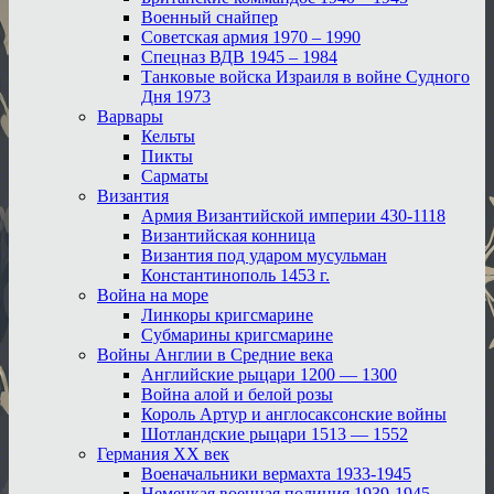
Военный снайпер
Советская армия 1970 – 1990
Спецназ ВДВ 1945 – 1984
Танковые войска Израиля в войне Судного
Дня 1973
Варвары
Кельты
Пикты
Сарматы
Византия
Армия Византийской империи 430-1118
Византийская конница
Византия под ударом мусульман
Константинополь 1453 г.
Война на море
Линкоры кригсмарине
Субмарины кригсмарине
Войны Англии в Средние века
Английские рыцари 1200 — 1300
Война алой и белой розы
Король Артур и англосаксонские войны
Шотландские рыцари 1513 — 1552
Германия XX век
Военачальники вермахта 1933-1945
Немецкая военная полиция 1939-1945