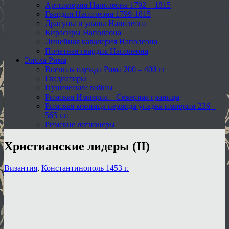
Артиллерия Наполеона 1792 – 1815
Гвардия Наполеона 1799-1815
Драгуны и уланы Наполеона
Кирасиры Наполеона
Линейная кавалерия Наполеона
Почетная гвардия Наполеона
Эпоха Рима
Военная одежда Рима 200 – 400 гг
Гладиаторы
Пунические войны
Римская Империя – Северная граница
Римская конница периода упадка империи 236 –
565 г.г.
Римские легионеры
Христианские лидеры (II)
Византия
,
Константинополь 1453 г.