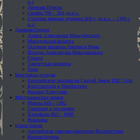
н.э
Древняя Персия
Скифы 700 – 304 до н.э.
Степные конные лучники 600 г. до н.э. – 1300 г.
н.э.
Древняя Греция
Армия Александра Македонского
Македонская фаланга
Осадные машины Греции и Рима
Походы Александра Македонского
Спарта
Тарентская конница
Троя
Крестовые походы
Европейские рыцари на Святой Земле 1187-1344
Крестоносцы в Прибалтике
Рыцари Христовы
Мусульманские армии
Мавры 643 – 1492
Тамерлан и его армия
Халифаты 862 – 1098
Янычары
Новое время
Английская тяжелая кавалерия Веллингтона
Конкистадоры