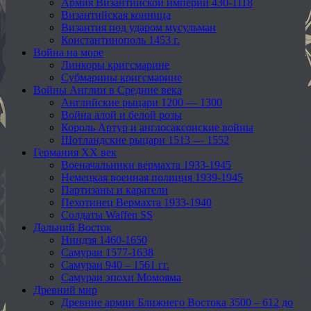
Армия Византийской империи 430-1118
Византийская конница
Византия под ударом мусульман
Константинополь 1453 г.
Война на море
Линкоры кригсмарине
Субмарины кригсмарине
Войны Англии в Средние века
Английские рыцари 1200 — 1300
Война алой и белой розы
Король Артур и англосаксонские войны
Шотландские рыцари 1513 — 1552
Германия XX век
Военачальники вермахта 1933-1945
Немецкая военная полиция 1939-1945
Партизаны и каратели
Пехотинец Вермахта 1933-1940
Солдаты Waffen SS
Дальний Восток
Ниндзя 1460-1650
Самураи 1577-1638
Самураи 940 – 1561 гг.
Самураи эпохи Момояма
Древний мир
Древние армии Ближнего Востока 3500 – 612 до