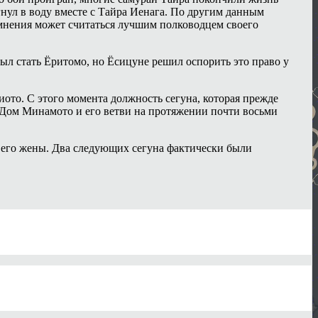
нул в воду вместе с Тайра Иенага. По другим данным
омнения может считаться лучшим полководцем своего
л стать Ёритомо, но Ёсицуне решил оспорить это право у
иото. С этого момента должность сегуна, которая прежде
 Дом Минамото и его ветви на протяжении почти восьми
 его жены. Два следующих сегуна фактически были