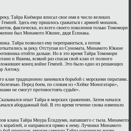
реку, Тайра Киёмори вписал свое имя в число великих
 Гемпей. Здесь ему пришлось сражаться с армией монахов,
антов, фактически, из всего своего поколения только Томомори
ражении был Минамото Юкиие, дядя Ёсинака.
ика. Тайра позволил ему переправиться, а потом
откатились за реку. Отступая из Суномата, Минамото Юкиие
ротивника отойти дальше. Но в это время Тайра Томомори
тани и Яшима, всякий раз спасая свой клан от полного
положившее конец войне Гемпей. Это было одно из решающих
ор Антоку.
его клан традиционно занимался борьбой с морскими пиратами.
болезнью. Перед боем, по словам из «Хейке Моногатари»,
ами не смогут противостоять судьбе».
Сказывался опыт Тайра в морских сражениях. Затем начался
начался абордажный бой. В это время течение снова изменило
ров клана Тайра Миура Ёсидзуми, напавшего с тыла. Минамото
ых кораблей, и направился прямо к нему. Лучники Минамото
то бой проигран, многие самураи Тайра покончили жизнь