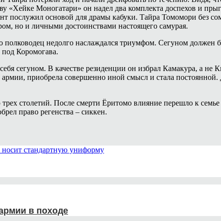
ву «Хейке Моногатари» он надел два комплекта доспехов и прыг
иант послужил основой для драмы кабуки. Тайра Томомори без с
ром, но и личными достоинствами настоящего самурая.
полководец недолго наслаждался триумфом. Сегуном должен бы
 под Коромогава.
ебя сегуном. В качестве резиденции он избрал Камакура, а не К
 армии, приобрела совершенно иной смысл и стала постоянной.
трех столетий. После смерти Ёритомо влияние перешло к семье
брел право регенства – сиккен.
армии в походе