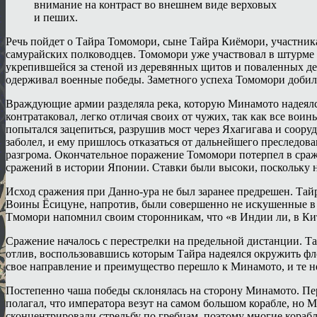
внимание на контраст во внешнем виде верховых
и пеших.
Речь пойдет о Тайра Томомори, сыне Тайра Киёмори, участника
самурайских полководцев. Томомори уже участвовал в штурме 
укрепившейся за стеной из деревянных щитов и поваленных дер
одерживал военные победы. Заметного успеха Томомори добил
Враждующие армии разделяла река, которую Минамото надеялся
контратаковал, легко отличая своих от чужих, так как все в
попытался зацепиться, разрушив мост через Яхагигава и соору
заболел, и ему пришлось отказаться от дальнейшего преследов
разгрома. Окончательное поражение Томомори потерпел в сраж
сражений в истории Японии. Ставки были высоки, поскольку н
Исход сражения при Данно-ура не был заранее предрешен. Тай
Воины Ёсицуне, напротив, были совершенно не искушенные в в
Тмомори напомнил своим сторонникам, что «в Индии ли, в Ки
Сражение началось с перестрелки на предельной дистанции. Та
отлив, воспользовавшись которым Тайра надеялся окружить фло
свое направление и преимущество перешло к Минамото, и те н
Постепенно чаша победы склонялась на сторону Минамото. Пе
полагал, что императора везут на самом большом корабле, но 
сконцентрировали стрельбу по гребцам, поэтому многие корабл