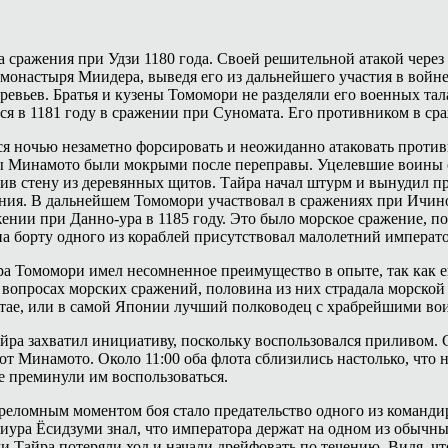
 сражения при Удзи 1180 года. Своей решительной атакой через 
монастыря Миидера, выведя его из дальнейшего участия в войне
евьев. Братья и кузены Томомори не разделяли его военных тал
ся в 1181 году в сражении при Суномата. Его противником в с
 ночью незаметно форсировать и неожиданно атаковать противн
оины Минамото были мокрыми после переправы. Уцелевшие воины 
див стену из деревянных щитов. Тайра начал штурм и вынудил п
ания. В дальнейшем Томомори участвовал в сражениях при Ичино
ении при Данно-ура в 1185 году. Это было морское сражение, 
а борту одного из кораблей присутствовал малолетний императ
ра Томомори имел несомненное преимущество в опыте, так как 
опросах морских сражений, половина из них страдала морской 
тае, или в самой Японии лучший полководец с храбрейшими воин
йра захватил инициативу, поскольку воспользовался приливом. 
т Минамото. Около 11:00 оба флота сблизились настолько, что 
е преминули им воспользоваться.
реломным моментом боя стало предательство одного из команди
Миура Ёсидзуми знал, что императора держат на одном из обычн
и Тайра потеряли ход и начали дрейфовать по течению. Видя, ч