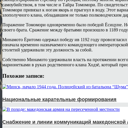
самоубийством, в том числе и Тайра Томомори. По свидетельст
Томомори привязал к ногам якорь и прыгнул в воду. Этот вар
злополучного клана, обладавшим не только полководческим да
Поражение Томомори одновременно было победой Ёсицуне. Но 
своего брата. Сражение между братьями произошло в 1189 году
Минамото Ёритомо одержал победу ив 1192 году провозгласил с
означала временно назначаемого командующего императорской
столетий удерживали эту должность за собой.
Собственно Минамото удерживали власть на протяжении всего 
марионетками в руках родственного клана Ходзё, который прио
Похожие записи:
Национальные карательные формирования
Снабжение и линии коммуникаций македонской 