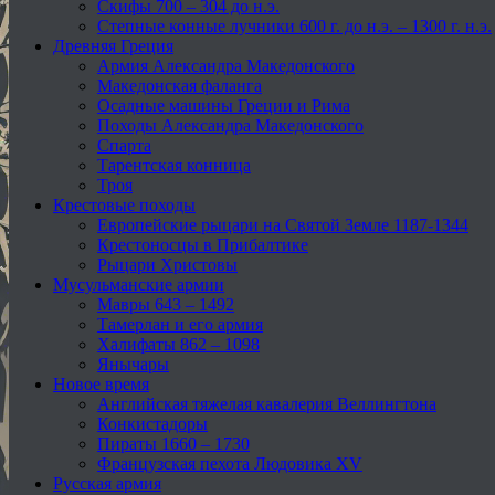
Скифы 700 – 304 до н.э.
Степные конные лучники 600 г. до н.э. – 1300 г. н.э.
Древняя Греция
Армия Александра Македонского
Македонская фаланга
Осадные машины Греции и Рима
Походы Александра Македонского
Спарта
Тарентская конница
Троя
Крестовые походы
Европейские рыцари на Святой Земле 1187-1344
Крестоносцы в Прибалтике
Рыцари Христовы
Мусульманские армии
Мавры 643 – 1492
Тамерлан и его армия
Халифаты 862 – 1098
Янычары
Новое время
Английская тяжелая кавалерия Веллингтона
Конкистадоры
Пираты 1660 – 1730
Французская пехота Людовика XV
Русская армия