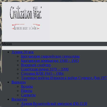
Меню
Армия 20 век
Британские гвардейские гренадеры
Британские коммандос 1940 – 1945
Военный снайпер
Советская армия 1970 – 1990
Спецназ ВДВ 1945 – 1984
Танковые войска Израиля в войне Судного Дня 197
Варвары
Кельты
Пикты
Сарматы
Византия
Армия Византийской империи 430-1118