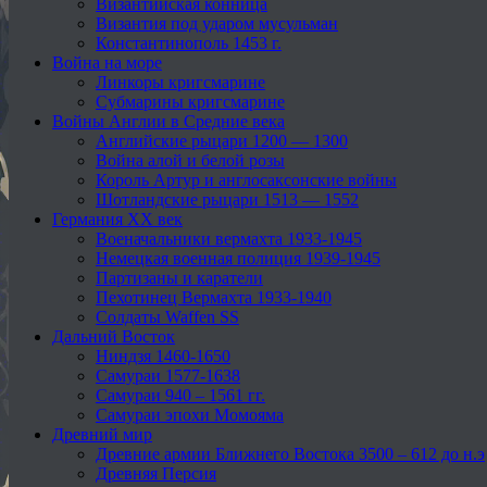
Византийская конница
Византия под ударом мусульман
Константинополь 1453 г.
Война на море
Линкоры кригсмарине
Субмарины кригсмарине
Войны Англии в Средние века
Английские рыцари 1200 — 1300
Война алой и белой розы
Король Артур и англосаксонские войны
Шотландские рыцари 1513 — 1552
Германия XX век
Военачальники вермахта 1933-1945
Немецкая военная полиция 1939-1945
Партизаны и каратели
Пехотинец Вермахта 1933-1940
Солдаты Waffen SS
Дальний Восток
Ниндзя 1460-1650
Самураи 1577-1638
Самураи 940 – 1561 гг.
Самураи эпохи Момояма
Древний мир
Древние армии Ближнего Востока 3500 – 612 до н.э
Древняя Персия