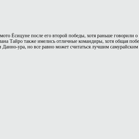
мото Ёсицуне после его второй победы, хотя раньше говорили о т
клана Тайро также имелись отличные командиры, хотя общая поб
ри Данно-ура, но все равно может считаться лучшим самурайски