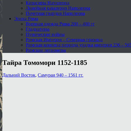
Кирасиры Наполеона
Линейная кавалерия Наполеона
Почетная гвардия Наполеона
Эпоха Рима
Военная одежда Рима 200 – 400 гг
Гладиаторы
Пунические войны
Римская Империя – Северная граница
Римская конница периода упадка империи 236 – 565 
Римские легионеры
Тайра Томомори 1152-1185
Дальний Восток
,
Самураи 940 – 1561 гг.