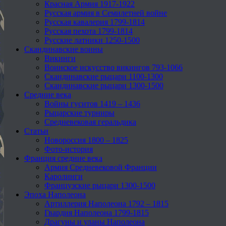
Красная Армия 1917-1922
Русская армия в Семилетней войне
Русская кавалерия 1799-1814
Русская пехота 1799-1814
Русские латники 1250-1500
Скандинавские воины
Викинги
Воинское искусство викингов 793-1066
Скандинавские рыцари 1100-1300
Скандинавские рыцари 1300-1500
Средние века
Войны гуситов 1419 – 1436
Рыцарские турниры
Средневековая геральдика
Статьи
Новороссия 1800 – 1825
Фото-история
Франция средние века
Армия Средневековой Франции
Каролинги
Французские рыцари 1300-1500
Эпоха Наполеона
Артиллерия Наполеона 1792 – 1815
Гвардия Наполеона 1799-1815
Драгуны и уланы Наполеона