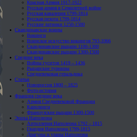
Красная Армия 1917-1922
Русская армия в Семилетней войне
Русская кавалерия 1799-1814
Русская пехота 1799-1814
Русские латники 1250-1500
Скандинавские воины
Викинги
Воинское искусство викингов 793-1066
Скандинавские рыцари 1100-1300
Скандинавские рыцари 1300-1500
Средние века
Войны гуситов 1419 – 1436
Рыцарские турниры
Средневековая геральдика
Статьи
Новороссия 1800 – 1825
Фото-история
Франция средние века
Армия Средневековой Франции
Каролинги
Французские рыцари 1300-1500
Эпоха Наполеона
Артиллерия Наполеона 1792 – 1815
Гвардия Наполеона 1799-1815
Драгуны и уланы Наполеона