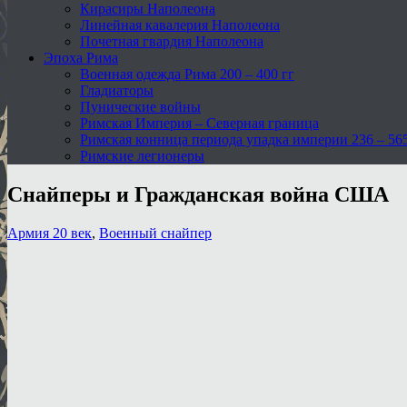
Кирасиры Наполеона
Линейная кавалерия Наполеона
Почетная гвардия Наполеона
Эпоха Рима
Военная одежда Рима 200 – 400 гг
Гладиаторы
Пунические войны
Римская Империя – Северная граница
Римская конница периода упадка империи 236 – 565 
Римские легионеры
Снайперы и Гражданская война США
Армия 20 век
,
Военный снайпер