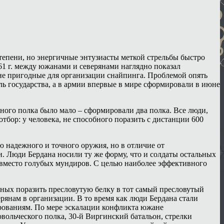
тепени, но энергичные энтузиасты меткой стрельбы быстро
61 г. между южанами и северянами наглядно показал
е пригодные для организации снайпинга. Проблемой опять
ь государства, а в армии впервые в мире сформировали в июне
дного полка было мало – сформировали два полка. Все люди,
бор: у человека, не способного поразить с дистанции 600
 надежного и точного оружия, но в отличие от
. Люди Бердана носили ту же форму, что и солдаты остальных
 вместо голубых мундиров. С целью наиболее эффективного
бных поразить пресловутую белку в тот самый пресловутый
рянам в организации. В то время как люди Бердана стали
рованиям. По мере эскалации конфликта южане
ольческого полка, 30-й Виргинский батальон, стрелки