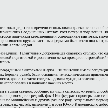
ии командиры того времени использовали далеко не в полной с
Американских Соединенных Штатах. Рост потерь в ходе войны 18
торон выпускала качественные и совершенные винтовки, вполн
е производство оружия частными фирмами было взято под контрол
овник Харэм Бердан.
азведчики. Талантливых добровольцев оказалось столько, что о
лковой подготовкой и достаточно легко проходили строжайший от
мелось.
знозарядными винтовками Шарпа. Эти винтовки имели репутацию
ных Бердану ружей, были оснащены телескопическими прицелами
очем, довольно часто солдаты одевали мундиры зеленого цвета
ля использования в наиболее важных местах.
м в армии северян, особенно из числа сельских жителей, спосо
ельно превосходил средний, факт! Конфедераты проигрывали севе
яны по милицейским и другим разного рода “отдельным” форми
елковых частей, например 1-я рота Южно-Каролинского добров