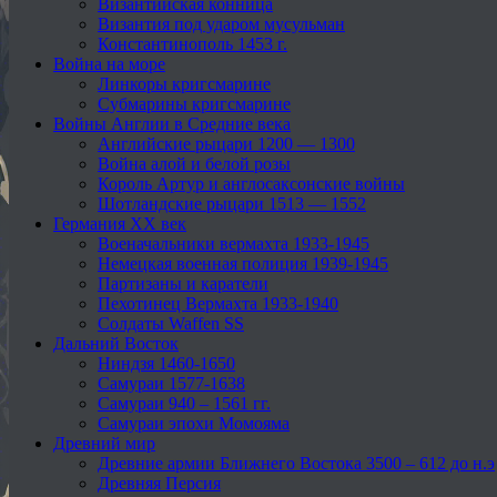
Византийская конница
Византия под ударом мусульман
Константинополь 1453 г.
Война на море
Линкоры кригсмарине
Субмарины кригсмарине
Войны Англии в Средние века
Английские рыцари 1200 — 1300
Война алой и белой розы
Король Артур и англосаксонские войны
Шотландские рыцари 1513 — 1552
Германия XX век
Военачальники вермахта 1933-1945
Немецкая военная полиция 1939-1945
Партизаны и каратели
Пехотинец Вермахта 1933-1940
Солдаты Waffen SS
Дальний Восток
Ниндзя 1460-1650
Самураи 1577-1638
Самураи 940 – 1561 гг.
Самураи эпохи Момояма
Древний мир
Древние армии Ближнего Востока 3500 – 612 до н.э
Древняя Персия