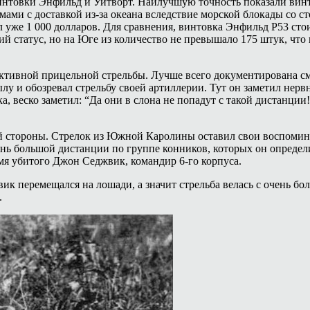
интовки Энфильд и Уитворт. Наилучшую точность показали вин
ми с доставкой из-за океана вследствие морской блокады со ст
л уже 1 000 долларов. Для сравнения, винтовка Энфильд P53 стои
й статус, но на Юге из количество не превышало 175 штук, чт
ктивной прицельной стрельбы. Лучше всего документирована см
тылу и обозревал стрельбу своей артиллерии. Тут он заметил не
а, веско заметил: “Да они в слона не попадут с такой дистанции
й стороны. Стрелок из Южной Каролины оставил свои воспоминани
чень большой дистанции по группе конников, которых он определ
мя убитого Джон Седжвик, командир 6-го корпуса.
ик перемещался на лошади, а значит стрельба велась с очень б
.