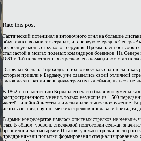
Rate this post
Тактический потенциал винтовочного огня на большие дистанц
объявились во многих странах, и в первую очередь в Северо-
возросшую мощь стрелкового оружия. Промышленность обоих с
стал застой в мозгах полевых командиров боевиков. На Север
1861 г. 1-й полк отличных стрелков, его командиром стал полк
“Стрелки Бердана” проходили подготовку как снайперы и как р
которые пришли к Бердану, уже славились своей отличной стре
футов десять раз мишень диаметром пять дюймов, шансов не и
В 1862 г. по настоянию Бердана его части были вооружены ка
распространенного мнения, только немногие из 1 500 передан
частей линейной пехоты и имели аналогичное вооружение. Впр
использования, группы метких стрелков придавали бригадам д
В армии конфедератов имелось опытных стрелков не меньше, че
глаз. В общем, уровень стрелковой подготовки сельчан значит
органичной частью армии Штатов, у южан стрелки были рассе
предпринимали попытки формирования специализированных стр