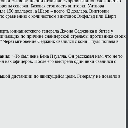
товки Уитворт, но они отличались чрезвычайной сложностью
ороны северян. Базовая стоимость винтовки Уитвора
ла 150 долларов, а Шарп – всего 42 доллара. Винтовки
о по сравнению с количеством винтовок Энфильд или Шарп
ерть юнианистского генерала Джона Седжвика в битве у
рвничающих по причине снайперской стрельбы противника своих
!” Через мгновение Седжвик свалился с коня – пуля попала в
я: “-То был день Бена Пауэлла. Он рассказал нам, что не то
ил как офицеров. После его выстрела один янки свалился с
ольшой дистанции по движущейся цели. Генералу не повезло в