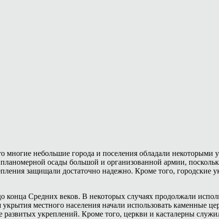
то многие небольшие города и поселения обладали некоторыми 
я планомерной осады большой и организованной армии, поскольк
ления защищали достаточно надежно. Кроме того, городские ук
о конца Средних веков. В некоторых случаях продолжали испол
для укрытия местного населения начали использовать каменные ц
е развитых укреплений. Кроме того, церкви и касталерны служ