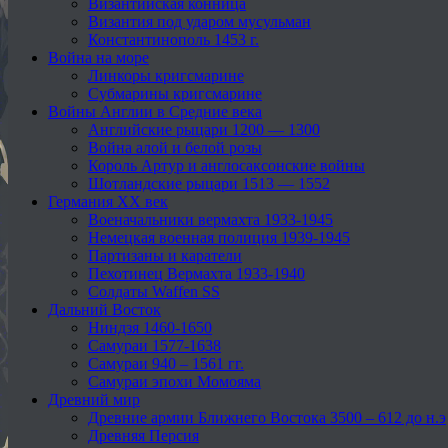
Византийская конница
Византия под ударом мусульман
Константинополь 1453 г.
Война на море
Линкоры кригсмарине
Субмарины кригсмарине
Войны Англии в Средние века
Английские рыцари 1200 — 1300
Война алой и белой розы
Король Артур и англосаксонские войны
Шотландские рыцари 1513 — 1552
Германия XX век
Военачальники вермахта 1933-1945
Немецкая военная полиция 1939-1945
Партизаны и каратели
Пехотинец Вермахта 1933-1940
Солдаты Waffen SS
Дальний Восток
Ниндзя 1460-1650
Самураи 1577-1638
Самураи 940 – 1561 гг.
Самураи эпохи Момояма
Древний мир
Древние армии Ближнего Востока 3500 – 612 до н.э
Древняя Персия