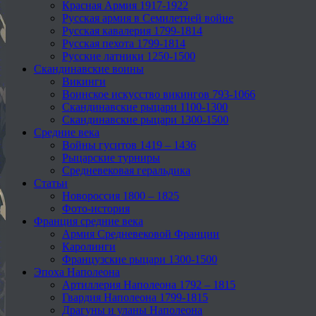
Красная Армия 1917-1922
Русская армия в Семилетней войне
Русская кавалерия 1799-1814
Русская пехота 1799-1814
Русские латники 1250-1500
Скандинавские воины
Викинги
Воинское искусство викингов 793-1066
Скандинавские рыцари 1100-1300
Скандинавские рыцари 1300-1500
Средние века
Войны гуситов 1419 – 1436
Рыцарские турниры
Средневековая геральдика
Статьи
Новороссия 1800 – 1825
Фото-история
Франция средние века
Армия Средневековой Франции
Каролинги
Французские рыцари 1300-1500
Эпоха Наполеона
Артиллерия Наполеона 1792 – 1815
Гвардия Наполеона 1799-1815
Драгуны и уланы Наполеона