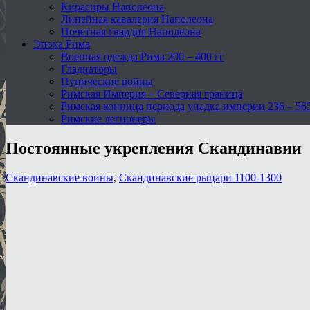
Кирасиры Наполеона
Линейная кавалерия Наполеона
Почетная гвардия Наполеона
Эпоха Рима
Военная одежда Рима 200 – 400 гг
Гладиаторы
Пунические войны
Римская Империя – Северная граница
Римская конница периода упадка империи 236 – 565 
Римские легионеры
Постоянные укрепления Скандинавии
Скандинавские воины
,
Скандинавские рыцари 1100-1300