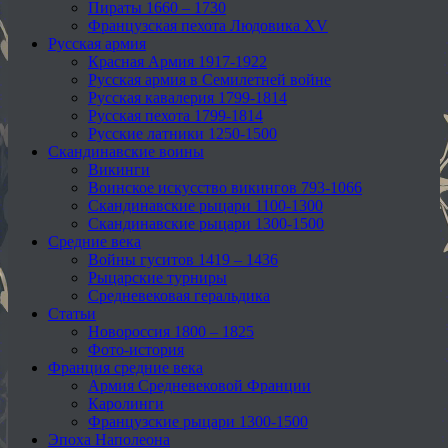
Пираты 1660 – 1730
Французская пехота Людовика XV
Русская армия
Красная Армия 1917-1922
Русская армия в Семилетней войне
Русская кавалерия 1799-1814
Русская пехота 1799-1814
Русские латники 1250-1500
Скандинавские воины
Викинги
Воинское искусство викингов 793-1066
Скандинавские рыцари 1100-1300
Скандинавские рыцари 1300-1500
Средние века
Войны гуситов 1419 – 1436
Рыцарские турниры
Средневековая геральдика
Статьи
Новороссия 1800 – 1825
Фото-история
Франция средние века
Армия Средневековой Франции
Каролинги
Французские рыцари 1300-1500
Эпоха Наполеона