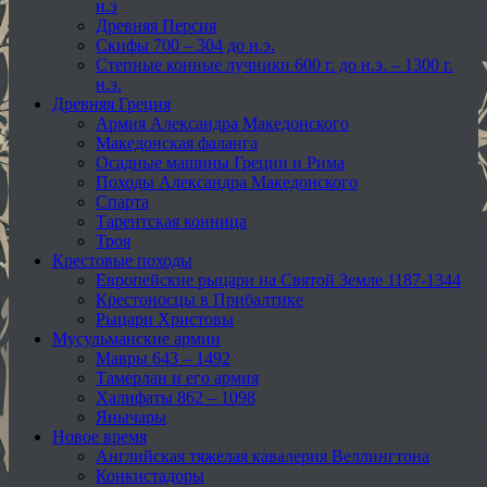
н.э
Древняя Персия
Скифы 700 – 304 до н.э.
Степные конные лучники 600 г. до н.э. – 1300 г.
н.э.
Древняя Греция
Армия Александра Македонского
Македонская фаланга
Осадные машины Греции и Рима
Походы Александра Македонского
Спарта
Тарентская конница
Троя
Крестовые походы
Европейские рыцари на Святой Земле 1187-1344
Крестоносцы в Прибалтике
Рыцари Христовы
Мусульманские армии
Мавры 643 – 1492
Тамерлан и его армия
Халифаты 862 – 1098
Янычары
Новое время
Английская тяжелая кавалерия Веллингтона
Конкистадоры