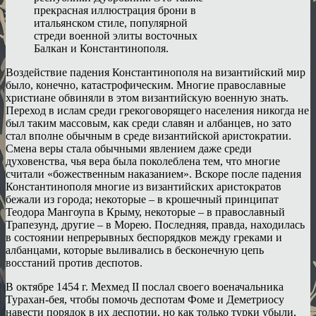
прекрасная иллюстрация брони в
итальянском стиле, популярной
стреди военной элиты восточных
Балкан и Константинополя.
Воздействие падения Константинополя на византийский мир
было, конечно, катастрофическим. Многие православные
христиане обвиняли в этом византийскую военную знать.
Переход в ислам среди грекоговорящего населения никогда не
был таким массовым, как среди славян и албанцев, но зато
стал вполне обычным в среде византийской аристократии.
Смена веры стала обычными явлением даже среди
духовенства, чья вера была поколеблена тем, что многие
считали «божественным наказанием». Вскоре после падения
Константинополя многие из византийских аристократов
бежали из города; некоторые – в крошечный принципат
Теодора Мангоупа в Крыму, некоторые – в православный
Трапезунд, другие – в Морею. Последняя, правда, находилась
в состоянии непрерывных беспорядков между греками и
албанцами, которые выливались в бесконечную цепь
восстаний против деспотов.
В октябре 1454 г. Мехмед II послал своего военачальника
Турахан-бея, чтобы помочь деспотам Фоме и Деметриосу
навести порядок в их деспотии, но как только турки убыли,