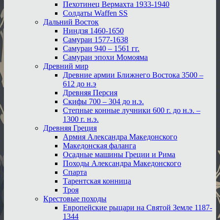
Пехотинец Вермахта 1933-1940
Солдаты Waffen SS
Дальний Восток
Ниндзя 1460-1650
Самураи 1577-1638
Самураи 940 – 1561 гг.
Самураи эпохи Момояма
Древний мир
Древние армии Ближнего Востока 3500 –
612 до н.э
Древняя Персия
Скифы 700 – 304 до н.э.
Степные конные лучники 600 г. до н.э. –
1300 г. н.э.
Древняя Греция
Армия Александра Македонского
Македонская фаланга
Осадные машины Греции и Рима
Походы Александра Македонского
Спарта
Тарентская конница
Троя
Крестовые походы
Европейские рыцари на Святой Земле 1187-
1344