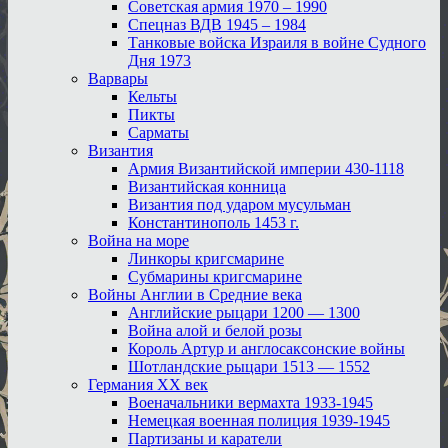
Советская армия 1970 – 1990
Спецназ ВДВ 1945 – 1984
Танковые войска Израиля в войне Судного
Дня 1973
Варвары
Кельты
Пикты
Сарматы
Византия
Армия Византийской империи 430-1118
Византийская конница
Византия под ударом мусульман
Константинополь 1453 г.
Война на море
Линкоры кригсмарине
Субмарины кригсмарине
Войны Англии в Средние века
Английские рыцари 1200 — 1300
Война алой и белой розы
Король Артур и англосаксонские войны
Шотландские рыцари 1513 — 1552
Германия XX век
Военачальники вермахта 1933-1945
Немецкая военная полиция 1939-1945
Партизаны и каратели