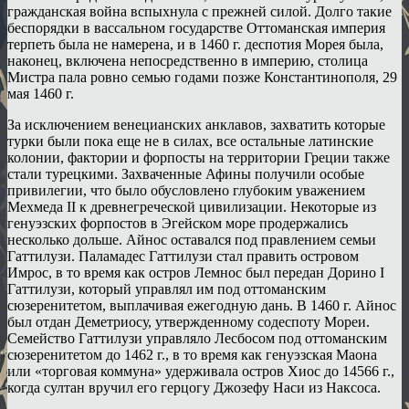
гражданская война вспыхнула с прежней силой. Долго такие
беспорядки в вассальном государстве Оттоманская империя
терпеть была не намерена, и в 1460 г. деспотия Морея была,
наконец, включена непосредственно в империю, столица
Мистра пала ровно семью годами позже Константинополя, 29
мая 1460 г.
За исключением венецианских анклавов, захватить которые
турки были пока еще не в силах, все остальные латинские
колонии, фактории и форпосты на территории Греции также
стали турецкими. Захваченные Афины получили особые
привилегии, что было обусловлено глубоким уважением
Мехмеда II к древнегреческой цивилизации. Некоторые из
генуэзских форпостов в Эгейском море продержались
несколько дольше. Айнос оставался под правлением семьи
Гаттилузи. Паламадес Гаттилузи стал править островом
Имрос, в то время как остров Лемнос был передан Дорино I
Гаттилузи, который управлял им под оттоманским
сюзеренитетом, выплачивая ежегодную дань. В 1460 г. Айнос
был отдан Деметриосу, утвержденному содеспоту Мореи.
Семейство Гаттилузи управляло Лесбосом под оттоманским
сюзеренитетом до 1462 г., в то время как генуэзская Маона
или «торговая коммуна» удерживала остров Хиос до 14566 г.,
когда султан вручил его герцогу Джозефу Наси из Наксоса.