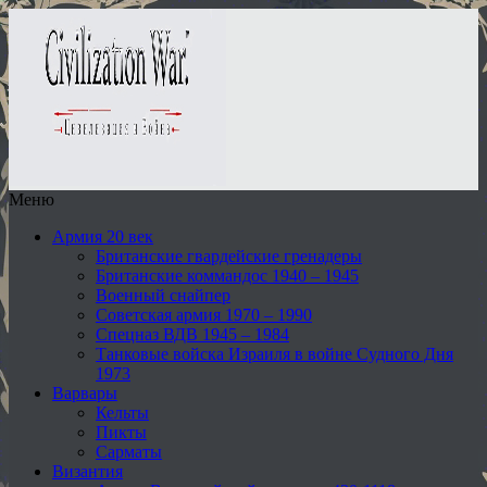
Меню
Армия 20 век
Британские гвардейские гренадеры
Британские коммандос 1940 – 1945
Военный снайпер
Советская армия 1970 – 1990
Спецназ ВДВ 1945 – 1984
Танковые войска Израиля в войне Судного Дня
1973
Варвары
Кельты
Пикты
Сарматы
Византия