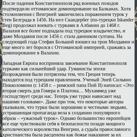
После падения Константинополя ряд военных походов
подтвердили оттоманское доминирование на Балканах. Хотя
столкновения с Венгрией закончились поражением турок у
стен Белграда в 1456. На юге Скандербег (по-турецки Iskander
Beg) продолжал воевать с турками в Албании до 1468 г.
Валахия все более подпадала под турецкое владычество, и
даже Молдавия после 1456 г. стала данником султана. На
следующий года Стефан Большой взошел на трон Молдавии и
еще много лет боролся с Оттоманской империей, сражаясь за
доминирование в Валахии.
Западная Европа восприняла завоевание Константинополя
турками как сильнейший удар. Гуманисты эпохи
Возрождения были потрясены тем, что Греция теперь
находится под турецким правлением. Ученый Эней Сильвио
Пикколомини (с 1458 г. – римский папа Пий II) написал: «Это
вторая смерть для Гомера и Платона… Мухаммед уже
господствует среди нас. Теперь уже турки нависают над
нашими головами». Даже при том, что некоторые авторы
указывали, что турки были хорошими и честными людьми,
устрашающая пропаганда вела к созданию популярного
образа – «ужасный турок». Однако большинство европейцев
все еще чувствовали себя в безопасности позади мощного
католического королевства Венгрии, а судьба православного
христианства была расценена как божье наказание за их