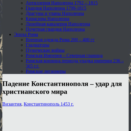
Артиллерия Наполеона 1792 – 1815
Гвардия Наполеона 1799-1815
Драгуны и уланы Наполеона
Кирасиры Наполеона
Линейная кавалерия Наполеона
Почетная гвардия Наполеона
Эпоха Рима
Военная одежда Рима 200 – 400 гг
Гладиаторы
Пунические войны
Римская Империя – Северная граница
Римская конница периода упадка империи 236 –
565 г.г.
Римские легионеры
Падение Константинополя – удар для
христианского мира
Византия
,
Константинополь 1453 г.