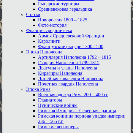
Рыцарские турниры
Средневековая геральдика
Статьи
Новороссия 1800 – 1825
Фото-история
Франция средние века
Армия Средневековой Франции
Каролинги
Французские рыцари 1300-1500
Эпоха Наполеона
Артиллерия Наполеона 1792 – 1815
Гвардия Наполеона 1799-1815
Драгуны и уланы Наполеона
Кирасиры Наполеона
Линейная кавалерия Наполеона
Почетная гвардия Наполеона
Эпоха Рима
Военная одежда Рима 200 – 400 гг
Гладиаторы
Пунические войны
Римская Империя – Северная граница
Римская конница периода упадка империи
236 – 565 г.г.
Римские легионеры