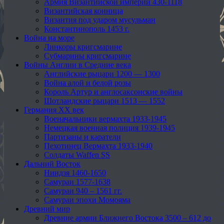
Армия Византийской империи 430-1118
Византийская конница
Византия под ударом мусульман
Константинополь 1453 г.
Война на море
Линкоры кригсмарине
Субмарины кригсмарине
Войны Англии в Средние века
Английские рыцари 1200 — 1300
Война алой и белой розы
Король Артур и англосаксонские войны
Шотландские рыцари 1513 — 1552
Германия XX век
Военачальники вермахта 1933-1945
Немецкая военная полиция 1939-1945
Партизаны и каратели
Пехотинец Вермахта 1933-1940
Солдаты Waffen SS
Дальний Восток
Ниндзя 1460-1650
Самураи 1577-1638
Самураи 940 – 1561 гг.
Самураи эпохи Момояма
Древний мир
Древние армии Ближнего Востока 3500 – 612 до